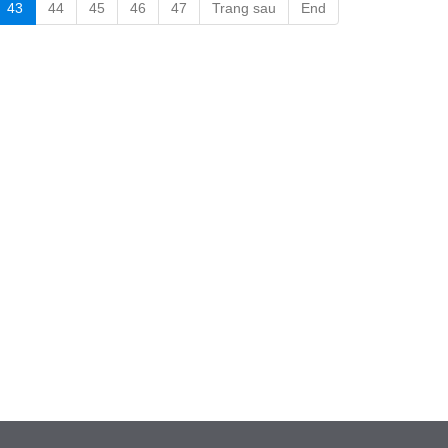
43
44
45
46
47
Trang sau
End