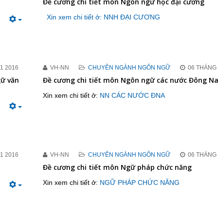
Đề cương chi tiết môn Ngôn ngữ học đại cương
Xin xem chi tiết ở: NNH ĐẠI CƯƠNG
1 2016
VH-NN
CHUYÊN NGÀNH NGÔN NGỮ
06 THÁNG 
gữ văn
Đề cương chi tiết môn Ngôn ngữ các nước Đông N
Xin xem chi tiết ở:
NN CÁC NƯỚC ĐNA
1 2016
VH-NN
CHUYÊN NGÀNH NGÔN NGỮ
06 THÁNG 
Đề cương chi tiết môn Ngữ pháp chức năng
Xin xem chi tiết ở:
NGỮ PHÁP CHỨC NĂNG