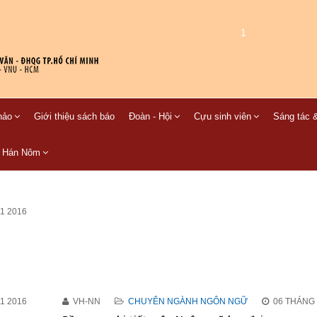
1
hảo
Giới thiệu sách báo
Đoàn - Hội
Cựu sinh viên
Sáng tác &
C Hán Nôm
1 2016
1 2016
VH-NN
CHUYÊN NGÀNH NGÔN NGỮ
06 THÁNG 