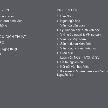
 VIÊN
NGHIÊN CỨU
 sinh viên
Hán Nôm
h cựu sinh viên
Ngôn ngữ học
 bổng
Văn hóa dân gian
h
Lý luận và phê bình văn học
VH nước ngoài & VH so sánh
C & DỊCH THUẬT
Văn học Việt Nam
 BỘ
Sân khấu và điện ảnh
Văn hóa, lịch sử, triết học
- Nghệ thuật
Giáo dục
p
Luận văn NCS, HVCH & SV
Đề tài nghiên cứu
Kết nối văn hóa Việt
Kỷ niệm 255 năm năm sinh đại thi
Nguyễn Du