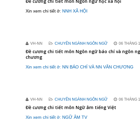
Đề cương chi tiết môn Ngôn ngữ học xã hội
Xin xem chi tiết ở:
NNH XÃ HỘI
VH-NN
CHUYÊN NGÀNH NGÔN NGỮ
06 THÁNG 1
Đề cương chi tiết môn Ngôn ngữ báo chí và ngôn n
chương
Xin xem chi tiết ở: NN BÁO CHÍ VÀ NN VĂN CHƯƠNG
VH-NN
CHUYÊN NGÀNH NGÔN NGỮ
06 THÁNG 1
Đề cương chi tiết môn Ngữ âm tiếng Việt
Xin xem chi tiết ở: NGỮ ÂM TV