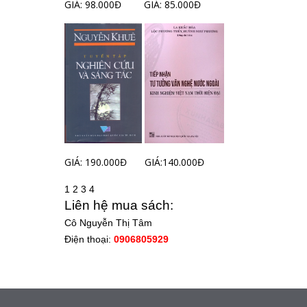
GIÁ: 98.000Đ
GIÁ: 85.000Đ
GIÁ: 190.000Đ
GIÁ:140.000Đ
1
2
3
4
Liên hệ mua sách:
Cô Nguyễn Thị Tâm
Điện thoại:
0906805929