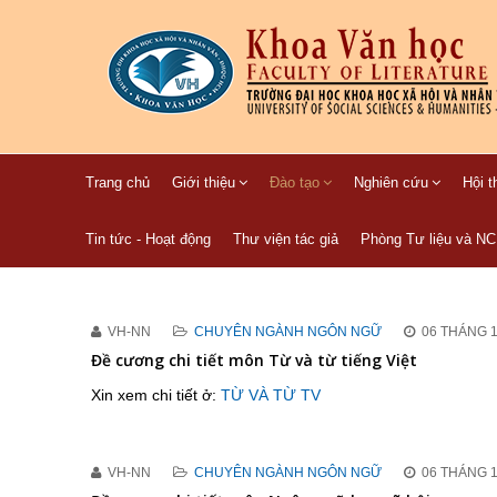
Trang chủ
Giới thiệu
Đào tạo
Nghiên cứu
Hội t
Tin tức - Hoạt động
Thư viện tác giả
Phòng Tư liệu và N
VH-NN
CHUYÊN NGÀNH NGÔN NGỮ
06 THÁNG 1
Đề cương chi tiết môn Từ và từ tiếng Việt
Xin xem chi tiết ở:
TỪ VÀ TỪ TV
VH-NN
CHUYÊN NGÀNH NGÔN NGỮ
06 THÁNG 1