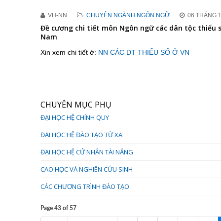
VH-NN
CHUYÊN NGÀNH NGÔN NGỮ
06 THÁNG 1
Đề cương chi tiết môn Ngôn ngữ các dân tộc thiểu s
Nam
Xin xem chi tiết ở:
NN CÁC DT THIỂU SỐ Ở VN
CHUYÊN MỤC PHỤ
ĐẠI HỌC HỆ CHÍNH QUY
ĐẠI HỌC HỆ ĐÀO TẠO TỪ XA
ĐẠI HỌC HỆ CỬ NHÂN TÀI NĂNG
CAO HỌC VÀ NGHIÊN CỨU SINH
CÁC CHƯƠNG TRÌNH ĐÀO TẠO
Page 43 of 57