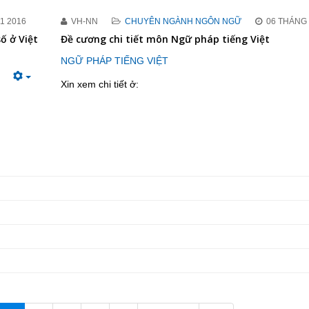
1 2016
VH-NN
CHUYÊN NGÀNH NGÔN NGỮ
06 THÁNG 
ố ở Việt
Đề cương chi tiết môn Ngữ pháp tiếng Việt
NGỮ PHÁP TIẾNG VIỆT
Xin xem chi tiết ở: