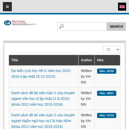
09
08
2026
HOME
ABOUT FL
Faculty of Literature
Display #
Departments
Department of Vietnamese Literature
Title
Author
Hits
Department of Literary Theory and Criticism
Dự kiến Lịch học HK II, năm học 2015-
Written
Hits: 4258
Department of Foreign Literatures and Comparative Literature
2016 (cập nhật 25-12-2015)
by VH-
NN
Department of Sinology-Nom Studies
Danh sách đề tài niên luận 2 của chuyên
Written
Hits: 4807
Department of Arts Studies
ngành Văn học (Cập nhật 21.9.2015)
by VH-
Center of Sinology and Nom Studies
(khóa 2012 năm học 2015-2016)
NN
Images - Events
Danh sách đề tài niên luận 2 của chuyên
Written
Hits: 4724
ngành Ngôn ngữ học và CN Hán Nôm
by VH-
ACADEMIC
(khóa 2012 năm học 2015-2016)
NN