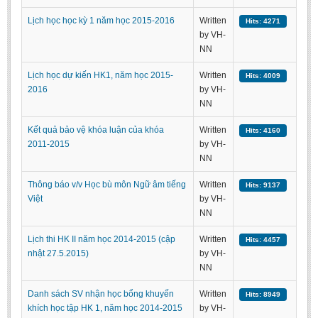
Undergraduate: Regular Degree
Lịch học học kỳ 1 năm học 2015-2016
Written
Hits: 4271
Undergraduate: Honor Degree
by VH-
NN
Postgraduate
Lịch học dự kiến HK1, năm học 2015-
Written
Hits: 4009
LITERARY WRITINGS & TRANSLATING
2016
by VH-
NN
RESEARCH
Kết quả bảo vệ khóa luận của khóa
Written
Hits: 4160
Sinology & Nom
2011-2015
by VH-
Linguistics
NN
Vietnamese Folk Culture
Thông báo v/v Học bù môn Ngữ âm tiếng
Written
Hits: 9137
Việt
by VH-
Literary Theory & Criticism
NN
Vietnamese Literature
Lịch thi HK II năm học 2014-2015 (cập
Written
Hits: 4457
Foreign Literatures & Comparative Literature
nhật 27.5.2015)
by VH-
Theater and Film
NN
Culture - History - Philosophy
Danh sách SV nhận học bổng khuyến
Written
Hits: 8949
khích học tập HK 1, năm học 2014-2015
by VH-
Education