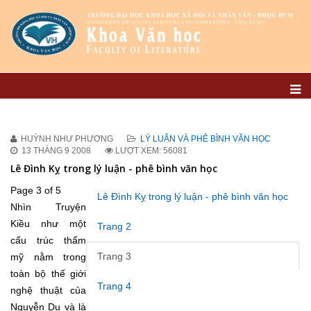
HUỲNH NHƯ PHƯƠNG
LÝ LUẬN VÀ PHÊ BÌNH VĂN HỌC
13 THÁNG 9 2008
LƯỢT XEM: 56081
Lê Đình Kỵ trong lý luận - phê bình văn học
Page 3 of 5
Lê Đình Kỵ trong lý luận - phê bình văn học
Nhìn Truyện
Kiều như một
Trang 2
cấu trúc thẩm
Trang 3
mỹ nằm trong
toàn bộ thế giới
Trang 4
nghệ thuật của
Nguyễn Du và là