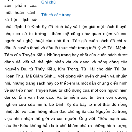
Ghi chú
sản phẩm của
một hoàn cảnh
Tất cả các trang
xã hội - lịch sử
nhất định, Lê Đình Kỵ đã trình bày và biện giải một cách thuyết
phục cơ sở tư tưởng - thẩm mỹ cũng như quan niệm về con
người và nghệ thuật của nhà thơ. Tác giả cuốn sách đã chỉ ra
đâu là huyền thoại và đâu là thực chất trong triết lý về Tài, Mệnh,
Tâm của Truyện Kiều. Những trang hay nhất của cuốn sách được
dành để viết về thế giới nhân vật đa dạng và sống động của
Nguyễn Du, từ Thúy Kiều, Kim Trọng, Từ Hải cho đến Tú Bà,
Hoạn Thư, Mã Giám Sinh… Với giọng văn uyển chuyển và nhuần
nhị, những trang sách này có thể xem là một dẫn chứng điển hình
về sự tiếp nhận Truyện Kiều từ chỗ đứng của một con người hiện
đại có tầm văn hóa cao. Và từ niềm xác tín trên con đường
nghiên cứu của mình, Lê Đình Kỵ đã bày tỏ một thái độ nồng
nhiệt đối với cảm hứng nhân đạo chủ nghĩa của Nguyễn Du trong
việc nhìn nhận thế giới và con người. Ông viết: "Sức mạnh của
câu thơ Kiều không hẳn là ở chỗ khám phá ra những hình tượng