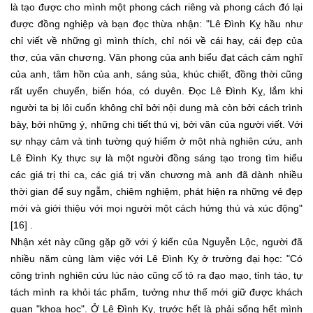
là tạo được cho mình một phong cách riêng và phong cách đó lại
được đồng nghiệp và bạn đọc thừa nhận: "Lê Đình Kỵ hầu như
chỉ viết về những gì mình thích, chỉ nói về cái hay, cái đẹp của
thơ, của văn chương. Văn phong của anh biểu đạt cách cảm nghĩ
của anh, tâm hồn của anh, sáng sủa, khúc chiết, đồng thời cũng
rất uyển chuyển, biến hóa, có duyên. Đọc Lê Đình Kỵ, lắm khi
người ta bị lôi cuốn không chỉ bởi nội dung mà còn bởi cách trình
bày, bởi những ý, những chi tiết thú vị, bởi văn của người viết. Với
sự nhạy cảm và tinh tường quý hiếm ở một nhà nghiên cứu, anh
Lê Đình Kỵ thực sự là một người đồng sáng tạo trong tìm hiểu
các giá trị thi ca, các giá trị văn chương mà anh đã dành nhiều
thời gian để suy ngẫm, chiêm nghiệm, phát hiện ra những vẻ đẹp
mới và giới thiệu với mọi người một cách hứng thú và xúc động"
[16] .
Nhận xét này cũng gặp gỡ với ý kiến của Nguyễn Lộc, người đã
nhiều năm cùng làm việc với Lê Đình Kỵ ở trường đại học: "Có
công trình nghiên cứu lúc nào cũng cố tỏ ra đạo mạo, tỉnh táo, tự
tách mình ra khỏi tác phẩm, tưởng như thế mới giữ được khách
quan "khoa học". Ở Lê Đình Kỵ, trước hết là phải sống hết mình