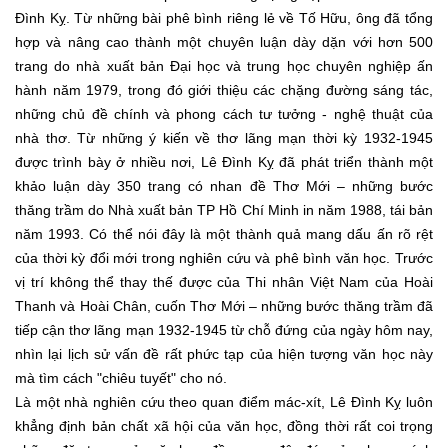
Đình Kỵ. Từ những bài phê bình riêng lẻ về Tố Hữu, ông đã tổng
hợp và nâng cao thành một chuyên luận dày dặn với hơn 500
trang do nhà xuất bản Đại học và trung học chuyên nghiệp ấn
hành năm 1979, trong đó giới thiệu các chặng đường sáng tác,
những chủ đề chính và phong cách tư tưởng - nghệ thuật của
nhà thơ. Từ những ý kiến về thơ lãng mạn thời kỳ 1932-1945
được trình bày ở nhiều nơi, Lê Đình Kỵ đã phát triển thành một
khảo luận dày 350 trang có nhan đề Thơ Mới – những bước
thăng trầm do Nhà xuất bản TP Hồ Chí Minh in năm 1988, tái bản
năm 1993. Có thể nói đây là một thành quả mang dấu ấn rõ rệt
của thời kỳ đổi mới trong nghiên cứu và phê bình văn học. Trước
vị trí không thể thay thế được của Thi nhân Việt Nam của Hoài
Thanh và Hoài Chân, cuốn Thơ Mới – những bước thăng trầm đã
tiếp cận thơ lãng mạn 1932-1945 từ chỗ đứng của ngày hôm nay,
nhìn lại lịch sử vấn đề rất phức tạp của hiện tượng văn học này
mà tìm cách "chiêu tuyết" cho nó.
Là một nhà nghiên cứu theo quan điểm mác-xít, Lê Đình Kỵ luôn
khẳng định bản chất xã hội của văn học, đồng thời rất coi trọng