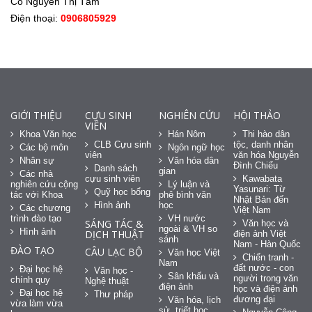
Cô Nguyễn Thị Tâm
Điện thoại:
0906805929
GIỚI THIỆU
CỰU SINH
NGHIÊN CỨU
HỘI THẢO
VIÊN
Khoa Văn học
Hán Nôm
Thi hào dân
CLB Cựu sinh
tộc, danh nhân
Các bộ môn
Ngôn ngữ học
viên
văn hóa Nguyễn
Nhân sự
Văn hóa dân
Đình Chiểu
Danh sách
gian
Các nhà
cựu sinh viên
Kawabata
nghiên cứu cộng
Lý luận và
Yasunari: Từ
Quỹ học bổng
tác với Khoa
phê bình văn
Nhật Bản đến
Hình ảnh
học
Các chương
Việt Nam
trình đào tạo
VH nước
SÁNG TÁC &
Văn học và
ngoài & VH so
Hình ảnh
DỊCH THUẬT
điện ảnh Việt
sánh
Nam - Hàn Quốc
ĐÀO TẠO
CÂU LẠC BỘ
Văn học Việt
Chiến tranh -
Nam
đất nước - con
Đại học hệ
Văn học -
Sân khấu và
người trong văn
chính quy
Nghệ thuật
điện ảnh
học và điện ảnh
Đại học hệ
Thư pháp
đương đại
Văn hóa, lịch
vừa làm vừa
sử, triết học