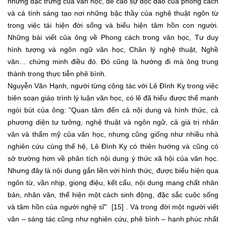
những đặc trưng của văn học, đề cao sự độc đáo của phong cách
và cá tính sáng tạo nơi những bậc thầy của nghệ thuật ngôn từ
trong việc tái hiện đời sống và biểu hiện tâm hồn con người.
Những bài viết của ông về Phong cách trong văn học, Tư duy
hình tượng và ngôn ngữ văn học, Chân lý nghệ thuật, Nghề
văn… chứng minh điều đó. Đó cũng là hướng đi mà ông trung
thành trong thực tiễn phê bình.
Nguyễn Văn Hạnh, người từng cộng tác với Lê Đình Kỵ trong việc
biên soạn giáo trình lý luận văn học, có lẽ đã hiểu được thế mạnh
ngòi bút của ông: "Quan tâm đến cả nội dung và hình thức, cả
phương diện tư tưởng, nghệ thuật và ngôn ngữ, cả giá trị nhân
văn và thẩm mỹ của văn học, nhưng cũng giống như nhiều nhà
nghiên cứu cùng thế hệ, Lê Đình Kỵ có thiên hướng và cũng có
sở trường hơn về phân tích nội dung ý thức xã hội của văn học.
Nhưng đây là nội dung gắn liền với hình thức, được biểu hiện qua
ngôn từ, vần nhịp, giọng điệu, kết cấu, nội dung mang chất nhân
bản, nhân văn, thể hiện một cách sinh động, đặc sắc cuộc sống
và tâm hồn của người nghệ sĩ" [15] . Và trong đời một người viết
văn – sáng tác cũng như nghiên cứu, phê bình – hạnh phúc nhất