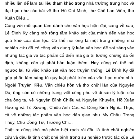
nhiều lần để làm tài liệu tham khảo trong nhà trường trung học và
đại học như các bài về thơ Hồ Chí Minh, thơ Chế Lan Viên, thơ
Xuân Diệu…
Cùng với mối quan tâm dành cho văn học hiện đại, càng về sau,
Lê Đình Kỵ càng mở rộng tầm khảo sát của mình đến văn học
quá khứ của dân tộc. Có thể nói ông là một trong những nhà
nghiên cứu đã có công vận dụng lý luận văn học để soi sáng vào
những tác gia và tác phẩm cổ điển mà giá trị tưởng chừng đã ổn
định, không cần gì phải bàn luận thêm. Hay cũng có thể nói
ngược lại, từ việc khảo sát văn học truyền thống, Lê Đình Kỵ đã
góp phần làm sáng tỏ quy luật phát triển của văn học nước nhà.
Ngoài Truyện Kiều, Văn chiêu hồn và thơ chữ Hán của Nguyễn
Du, ông còn có những trang viết công phu về di sản lý luận của
cha ông ta, về Nguyễn Đình Chiểu và Nguyễn Khuyến, Hồ Xuân
Hương và Tú Xương, Chiêu Anh Các và Đông Kinh Nghĩa Thục,
cả về những tác phẩm văn học dân gian như Mỵ Châu Trọng
Thủy, Chử Đồng Tử, Trương Chi…
Thật ra cũng khó mà phân biệt rạch ròi đâu là tính chất nghiên
cứu và đâu là tính chất phê bình trong sự nghiệp trước tác của Lê