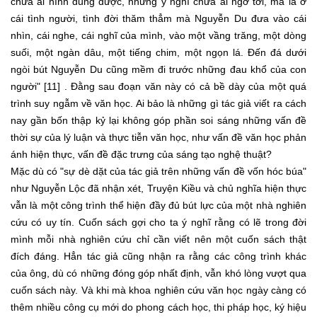
chưa ai hình dung được, những ý nghĩ chưa ai ngờ tới, mà là ở
cái tình người, tình đời thăm thẳm mà Nguyễn Du đưa vào cái
nhìn, cái nghe, cái nghĩ của mình, vào một vầng trăng, một dòng
suối, một ngàn dâu, một tiếng chim, một ngọn lá. Đến đá dưới
ngòi bút Nguyễn Du cũng mềm đi trước những đau khổ của con
người" [11] . Đằng sau đoạn văn này có cả bề dày của một quá
trình suy ngẫm về văn học. Ai bảo là những gì tác giả viết ra cách
nay gần bốn thập kỷ lại không góp phần soi sáng những vấn đề
thời sự của lý luận và thực tiễn văn học, như vấn đề văn học phản
ánh hiện thực, vấn đề đặc trưng của sáng tạo nghệ thuật?
Mặc dù có "sự dè dặt của tác giả trên những vấn đề vốn hóc búa"
như Nguyễn Lộc đã nhận xét, Truyện Kiều và chủ nghĩa hiện thực
vẫn là một công trình thể hiện đầy đủ bút lực của một nhà nghiên
cứu có uy tín. Cuốn sách gợi cho ta ý nghĩ rằng có lẽ trong đời
mình mỗi nhà nghiên cứu chỉ cần viết nên một cuốn sách thật
đích đáng. Hẳn tác giả cũng nhận ra rằng các công trình khác
của ông, dù có những đóng góp nhất định, vẫn khó lòng vượt qua
cuốn sách này. Và khi mà khoa nghiên cứu văn học ngày càng có
thêm nhiều công cụ mới do phong cách học, thi pháp học, ký hiệu