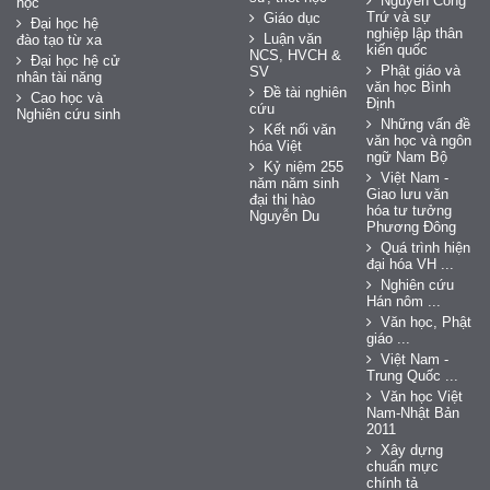
Nguyễn Công
học
Trứ và sự
Giáo dục
Đại học hệ
nghiệp lập thân
Luận văn
đào tạo từ xa
kiến quốc
NCS, HVCH &
Đại học hệ cử
Phật giáo và
SV
nhân tài năng
văn học Bình
Đề tài nghiên
Cao học và
Định
cứu
Nghiên cứu sinh
Những vấn đề
Kết nối văn
văn học và ngôn
hóa Việt
ngữ Nam Bộ
Kỷ niệm 255
Việt Nam -
năm năm sinh
Giao lưu văn
đại thi hào
hóa tư tưởng
Nguyễn Du
Phương Đông
Quá trình hiện
đại hóa VH ...
Nghiên cứu
Hán nôm ...
Văn học, Phật
giáo ...
Việt Nam -
Trung Quốc ...
Văn học Việt
Nam-Nhật Bản
2011
Xây dựng
chuẩn mực
chính tả