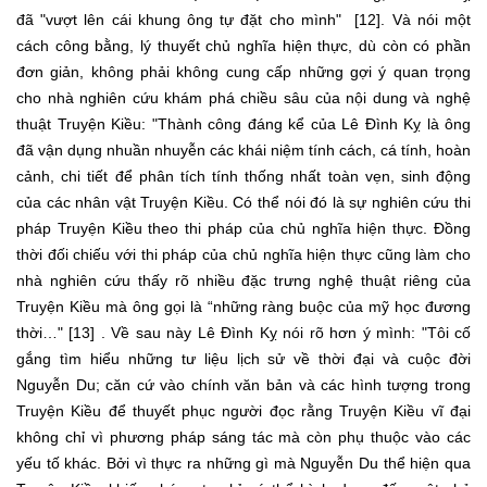
đã "vượt lên cái khung ông tự đặt cho mình" [12]. Và nói một
cách công bằng, lý thuyết chủ nghĩa hiện thực, dù còn có phần
đơn giản, không phải không cung cấp những gợi ý quan trọng
cho nhà nghiên cứu khám phá chiều sâu của nội dung và nghệ
thuật Truyện Kiều: "Thành công đáng kể của Lê Đình Kỵ là ông
đã vận dụng nhuần nhuyễn các khái niệm tính cách, cá tính, hoàn
cảnh, chi tiết để phân tích tính thống nhất toàn vẹn, sinh động
của các nhân vật Truyện Kiều. Có thể nói đó là sự nghiên cứu thi
pháp Truyện Kiều theo thi pháp của chủ nghĩa hiện thực. Đồng
thời đối chiếu với thi pháp của chủ nghĩa hiện thực cũng làm cho
nhà nghiên cứu thấy rõ nhiều đặc trưng nghệ thuật riêng của
Truyện Kiều mà ông gọi là “những ràng buộc của mỹ học đương
thời…" [13] . Về sau này Lê Đình Kỵ nói rõ hơn ý mình: "Tôi cố
gắng tìm hiểu những tư liệu lịch sử về thời đại và cuộc đời
Nguyễn Du; căn cứ vào chính văn bản và các hình tượng trong
Truyện Kiều để thuyết phục người đọc rằng Truyện Kiều vĩ đại
không chỉ vì phương pháp sáng tác mà còn phụ thuộc vào các
yếu tố khác. Bởi vì thực ra những gì mà Nguyễn Du thể hiện qua