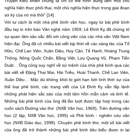
Truyện Kiều khiến chúng ta chỉ có thể hình dung đến một chủ
nghĩa hiện thực phôi thai, một chủ nghĩa hiện thực trong giai đoạn
sơ kỳ của nó mà thôi" [14] .
Với tư cách là một nhà phê bình văn học, ngay từ bài phê bình
đầu tay in trên báo Văn nghệ năm 1959, Lê Đình Kỵ đã chứng tỏ
sự quan tâm sâu sắc đối với công việc của các nhà văn Việt Nam
hiện đại. Ông đã có nhiều bài viết kịp thời về các sáng tác của Tố
Hữu, Chế Lan Viên, Xuân Diệu, Huy Cận, Tế Hanh, Hoàng Trung
Thông, Nông Quốc Chấn, Bằng Việt, Lưu Quang Vũ, Phạm Tiến
Duật… Ông cũng suy nghĩ về sứ mệnh của nhà phê bình qua các
bài viết về Đặng Thai Mai, Hải Triều, Hoài Thanh, Chế Lan Viên,
Xuân Diệu… Mặc dù không khỏi bị giới hạn bởi tính thời sự của
thể loại phê bình, các trang viết của Lê Đình Kỵ vẫn lấp lánh
những phát hiện sắc sảo của một tâm hồn mẫn cảm và tinh tế.
Những bài phê bình của ông đã lần lượt được tập hợp trong các
cuốn sách Đường vào thơ (NXB Văn học, 1969), Trên đường văn
học (2 tập, NXB Văn học, 1995) và Phê bình - nghiên cứu văn
học (NXB Giáo dục, 1998). Chuyên phê bình thơ, một số bài viết
của ông đã trở thành những bài phê bình tiêu biểu được in lại