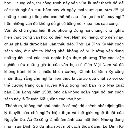
học… cung cấp, thì công trình này vẫn vừa là một thách đố để
các nhà nghiên cứu hôm nay và ngày mai vượt qua, vừa để lại
những khoảng trống cho các thế hệ sau tiếp tục tìm tòi, suy nghĩ
trên những vấn đề không dễ gì có tiếng nói khoa học sau cùng.
Vấn đề chủ nghĩa hiện thực phương Đông nói chung, chủ nghĩa
hiện thực trong văn học cổ điển Việt Nam nói riêng, cho đến nay,
chưa phải đã được bàn luận thấu đáo. Thời Lê Đình Kỵ viết cuốn
sách này, ở nước ta không phải không có xu hướng vận dụng
những tiêu chí của chủ nghĩa hiện thực phương Tây vào việc
nghiên cứu những giá trị của văn học cổ điển Việt Nam và đã
không tránh khỏi ít nhiều khiên cưỡng. Chính Lê Đình Kỵ cũng
nhận thấy rằng chủ nghĩa hiện thực là cái áo quá chật so với cơ
thể cường tráng của Truyện Kiều: trong một bản in ở Nhà xuất
bản Cửu Long năm 1988, ông đã không ngần ngại đổi tên cuốn
sách này là Truyện Kiều, đỉnh cao văn học.
Thành ra, không thể phủ nhận là có một độ chênh nhất định giữa
lý thuyết của chủ nghĩa hiện thực và thế giới nghệ thuật của
Nguyễn Du. Âu đó cũng là nỗi ám ảnh của một thời. Nhưng đúng
như Trần Đình Sử đã nhận xét một cách thỏa đáng, Lê Đình Kỵ