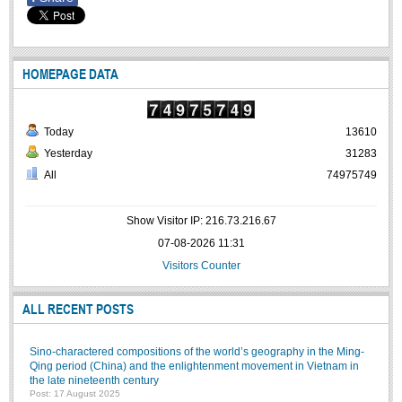
Literature Club
Calligraphy Club
HOMEPAGE DATA
Today
13610
Yesterday
31283
All
74975749
Show Visitor IP: 216.73.216.67
07-08-2026 11:31
Visitors Counter
ALL RECENT POSTS
Sino-charactered compositions of the world’s geography in the Ming-
Qing period (China) and the enlightenment movement in Vietnam in
the late nineteenth century
Post: 17 August 2025