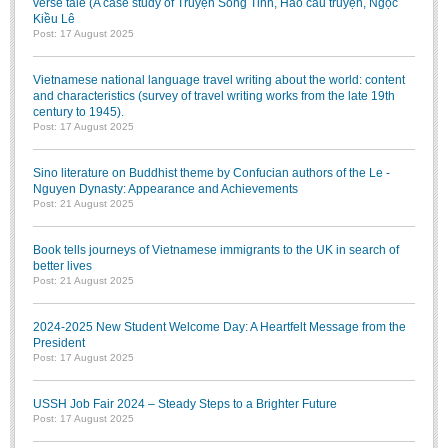
verse tale (A case study of Truyện Song Tinh, Hảo cầu truyện, Ngọc
Kiều Lê
Post: 17 August 2025
Vietnamese national language travel writing about the world: content
and characteristics (survey of travel writing works from the late 19th
century to 1945).
Post: 17 August 2025
Sino literature on Buddhist theme by Confucian authors of the Le -
Nguyen Dynasty: Appearance and Achievements
Post: 21 August 2025
Book tells journeys of Vietnamese immigrants to the UK in search of
better lives
Post: 21 August 2025
2024-2025 New Student Welcome Day: A Heartfelt Message from the
President
Post: 17 August 2025
USSH Job Fair 2024 – Steady Steps to a Brighter Future
Post: 17 August 2025