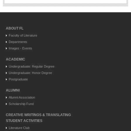
ABOUT FL
Faculty of Literature
Departments
Images - Events
ACADEMIC
Undergraduate: Regular Degree
Undergraduate: Honor Degree
Postgraduate
ALUMNI
Alumni Association
Scholarship Fund
CREATIVE WRITINGS & TRANSLATING
STUDENT ACTIVITIES
Literature Club