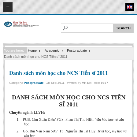
07
08
2026
HOME
ABOUT FL
Faculty of Literature
You are here:
Home
Academic
Postgraduate
Departments
Danh sách môn học cho NCS Tiến sĩ 2011
Department of Vietnamese Literature
Danh sách môn học cho NCS Tiến sĩ 2011
Department of Literary Theory and Criticism
Department of Foreign Literatures and Comparative Literature
Category:
Postgraduate
18
Sep
2011
Written by
VH-NN
Hits:
9937
Department of Sinology-Nom Studies
DANH SÁCH MÔN HỌC CHO NCS TIẾN
Department of Arts Studies
SĨ 2011
Center of Sinology and Nom Studies
Chuyên ngành LLVH:
Images - Events
1.
PGS. Chu Xuân Diên/ PGS. Phan Thị Thu Hiền:
Văn hóa học và văn
học
ACADEMIC
2.
GS. Bùi Văn Nam Sơn/
TS. Nguyễn Thị Từ Huy:
Triết học, mỹ học và
văn học