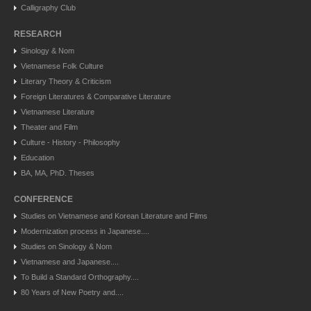
Calligraphy Club
RESEARCH
Sinology & Nom
Vietnamese Folk Culture
Literary Theory & Criticism
Foreign Literatures & Comparative Literature
Vietnamese Literature
Theater and Film
Culture - History - Philosophy
Education
BA, MA, PhD. Theses
CONFERENCE
Studies on Vietnamese and Korean Literature and Films
Modernization process in Japanese....
Studies on Sinology & Nom
Vietnamese and Japanese....
To Build a Standard Orthography....
80 Years of New Poetry and....