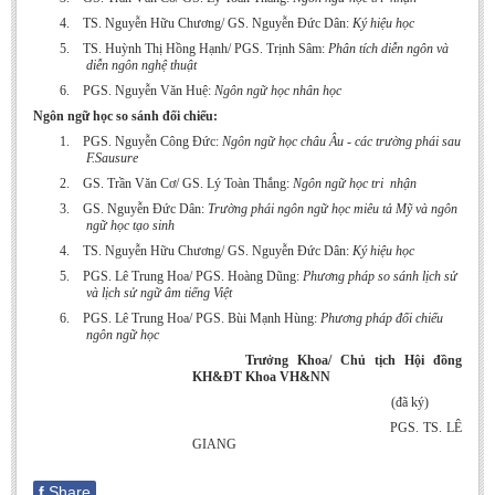
BA, MA, PhD. Theses
4.
TS. Nguyễn Hữu Chương/ GS. Nguyễn Đức Dân:
Ký hiệu học
5.
TS. Huỳnh Thị Hồng Hạnh/ PGS. Trịnh Sâm:
Phân tích diễn ngôn và
CONFERENCE
diễn ngôn nghệ thuật
6.
PGS. Nguyễn Văn Huệ:
Ngôn ngữ học nhân học
Studies on Vietnamese and Korean Literature and Films
Ngôn ngữ học so sánh đối chiếu:
Modernization process in Japanese literature and in the literatures of
1.
PGS. Nguyễn Công Đức:
Ngôn ngữ học châu Âu - các trường phái sau
East-Asian region
F.Sausure
2.
GS. Trần Văn Cơ/ GS. Lý Toàn Thắng:
Ngôn ngữ học tri
nhận
Studies on Sinology & Nom
3.
GS. Nguyễn Đức Dân:
Trường phái ngôn ngữ học miêu tả Mỹ và ngôn
Vietnamese and Japanese Literature Viewed from an East Asian
ngữ học tạo sinh
Perspective
4.
TS. Nguyễn Hữu Chương/ GS. Nguyễn Đức Dân:
Ký hiệu học
5.
PGS. Lê Trung Hoa/ PGS. Hoàng Dũng:
Phương pháp so sánh lịch sử
To Build a Standard Orthography in Schools and the Media
và lịch sử ngữ âm tiếng Việt
80 Years of New Poetry and the Self-Reliant Literary Group
6.
PGS. Lê Trung Hoa/ PGS. Bùi Mạnh Hùng:
Phương pháp đối chiếu
ngôn ngữ học
ALUMNI
Trưởng Khoa/ Chủ tịch Hội đồng
KH&ĐT Khoa VH&NN
Alumni Association
(đã ký)
PGS. TS. LÊ
Scholarship Fund
GIANG
STUDENT ACTIVITIES
f
Share