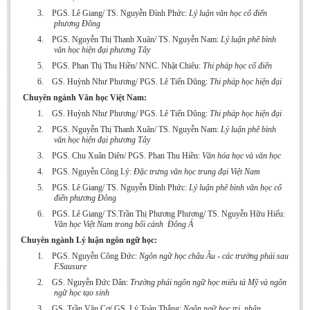
Undergraduate: Regular Degree
3.
PGS. Lê Giang/ TS. Nguyễn Đình Phức:
Lý luận văn học cổ điển
phương Đông
Undergraduate: Honor Degree
4.
PGS. Nguyễn Thị Thanh Xuân/ TS. Nguyễn Nam:
Lý luận phê bình
văn học hiện đại phương Tây
Postgraduate
5.
PGS. Phan Thị Thu Hiền/ NNC. Nhật Chiêu:
Thi pháp học cổ điển
LITERARY WRITINGS & TRANSLATING
6.
GS. Huỳnh Như Phương/ PGS. Lê Tiến Dũng:
Thi pháp học hiện đại
Chuyên ngành Văn học Việt Nam:
RESEARCH
1.
GS. Huỳnh Như Phương/ PGS. Lê Tiến Dũng:
Thi pháp học hiện đại
2.
PGS. Nguyễn Thị Thanh Xuân/ TS. Nguyễn Nam:
Lý luận phê bình
Sinology & Nom
văn học hiện đại phương Tây
Linguistics
3.
PGS. Chu Xuân Diên/ PGS. Phan Thu Hiền:
Văn hóa học và văn học
4.
PGS. Nguyễn Công Lý:
Đặc trưng văn học trung đại Việt Nam
Vietnamese Folk Culture
5.
PGS. Lê Giang/ TS. Nguyễn Đình Phức:
Lý luận phê bình văn học cổ
Literary Theory & Criticism
điển phương Đông
6.
PGS. Lê Giang/ TS.Trần Thị Phương Phương/ TS. Nguyễn Hữu Hiếu:
Vietnamese Literature
Văn học Việt Nam trong bối cảnh
Đông Á
Foreign Literatures & Comparative Literature
Chuyên ngành Lý luận ngôn ngữ học:
1.
PGS. Nguyễn Công Đức:
Ngôn ngữ học châu Âu - các trường phái sau
Theater and Film
F.Sausure
Culture - History - Philosophy
2.
GS. Nguyễn Đức Dân:
Trường phái ngôn ngữ học miêu tả Mỹ và ngôn
ngữ học tạo sinh
Education
3.
GS. Trần Văn Cơ/ GS. Lý Toàn Thắng:
Ngôn ngữ học tri
nhận