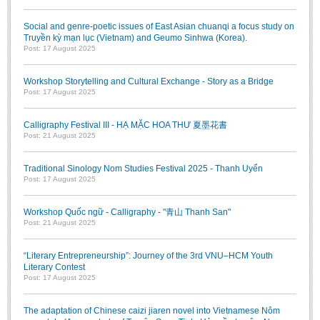
Social and genre-poetic issues of East Asian chuanqi a focus study on
Truyền kỳ mạn lục (Vietnam) and Geumo Sinhwa (Korea).
Post: 17 August 2025
Workshop Storytelling and Cultural Exchange - Story as a Bridge
Post: 17 August 2025
Calligraphy Festival III - HẠ MẶC HOA THƯ 夏墨花書
Post: 21 August 2025
Traditional Sinology Nom Studies Festival 2025 - Thanh Uyển
Post: 17 August 2025
Workshop Quốc ngữ - Calligraphy - "青山 Thanh San"
Post: 21 August 2025
“Literary Entrepreneurship”: Journey of the 3rd VNU–HCM Youth
Literary Contest
Post: 17 August 2025
The adaptation of Chinese caizi jiaren novel into Vietnamese Nôm