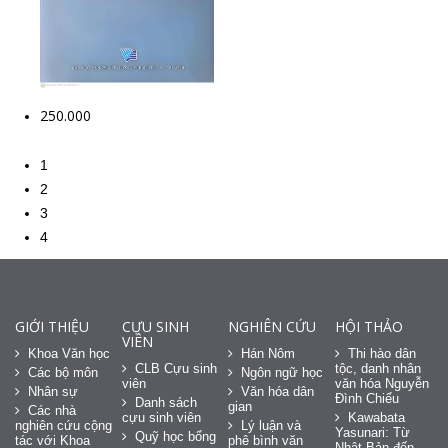
250.000
1
2
3
4
GIỚI THIỆU
CỰU SINH
NGHIÊN CỨU
HỘI THẢO
VIÊN
Khoa Văn học
Hán Nôm
Thi hào dân
CLB Cựu sinh
tộc, danh nhân
Các bộ môn
Ngôn ngữ học
viên
văn hóa Nguyễn
Nhân sự
Văn hóa dân
Đình Chiểu
Danh sách
gian
Các nhà
cựu sinh viên
Kawabata
nghiên cứu cộng
Lý luận và
Yasunari: Từ
Quỹ học bổng
tác với Khoa
phê bình văn
Nhật Bản đến