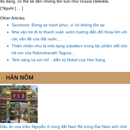
đa dạng, có thể kể đến những tên tuổi như Grazia Deledda
(‘Người [ ... ]
Other Articles
Serotonin: Đừng sợ hạnh phúc, vì nó không tồn tại
Nhà văn trẻ đi từ thanh xuân vườn trường đến đối thoại lớn với
các vấn đề của đất nước...
Thiên nhiên như là một dạng subaltern trong tác phẩm viết cho
trẻ em của Rabindranath Tagore...
'Ánh sáng và sợi chỉ' - diễn từ Nobel của Han Kang
HÁN NÔM
Dấu ấn của triều Nguyễn ở vùng đất Nam Bộ trong Đại Nam anh nhã