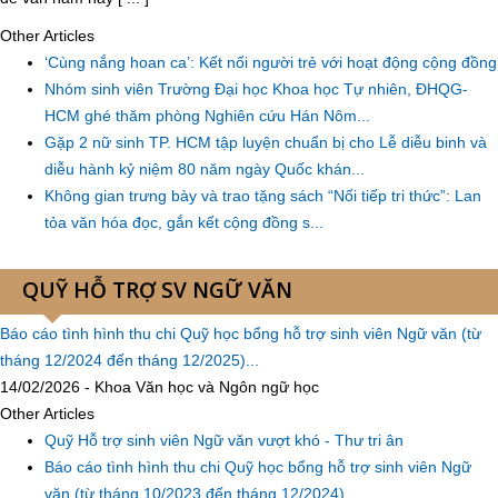
Other Articles
‘Cùng nắng hoan ca’: Kết nối người trẻ với hoạt động cộng đồng
Nhóm sinh viên Trường Đại học Khoa học Tự nhiên, ĐHQG-
HCM ghé thăm phòng Nghiên cứu Hán Nôm...
Gặp 2 nữ sinh TP. HCM tập luyện chuẩn bị cho Lễ diễu binh và
diễu hành kỷ niệm 80 năm ngày Quốc khán...
Không gian trưng bày và trao tặng sách “Nối tiếp tri thức”: Lan
tỏa văn hóa đọc, gắn kết cộng đồng s...
QUỸ HỖ TRỢ SV NGỮ VĂN
Báo cáo tình hình thu chi Quỹ học bổng hỗ trợ sinh viên Ngữ văn (từ
tháng 12/2024 đến tháng 12/2025)...
14/02/2026 - Khoa Văn học và Ngôn ngữ học
Other Articles
Quỹ Hỗ trợ sinh viên Ngữ văn vượt khó - Thư tri ân
Báo cáo tình hình thu chi Quỹ học bổng hỗ trợ sinh viên Ngữ
văn (từ tháng 10/2023 đến tháng 12/2024)...