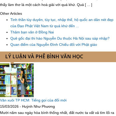
thấy làm thơ là một cách hoà giải với quá khứ. Quá [ ... ]
Other Articles
Tinh thần tùy duyên, tùy tục, nhập thế, hộ quốc an dân nét đẹp
của Đạo Phật Việt Nam từ quá khứ đến ...
Thăm bạn văn ở Đồng Nai
Quê gốc đại thi hào Nguyễn Du thuộc Hà Nội sau sáp nhập?
Quan điểm của Nguyễn Đình Chiểu đối với Phật giáo
LÝ LUẬN VÀ PHÊ BÌNH VĂN HỌC
Văn xuôi TP HCM: Tiếng gọi của đổi mới
15/03/2026 - Huỳnh Như Phương
Mười năm sau ngày hòa bình thống nhất, đất nước ta vất vả tìm lối ra