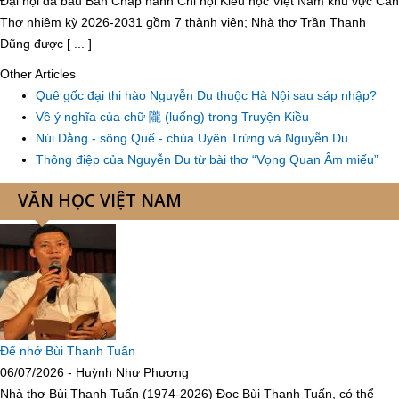
Đại hội đã bầu Ban Chấp hành Chi hội Kiều học Việt Nam khu vực Cần
Thơ nhiệm kỳ 2026-2031 gồm 7 thành viên; Nhà thơ Trần Thanh
Dũng được [ ... ]
Other Articles
Quê gốc đại thi hào Nguyễn Du thuộc Hà Nội sau sáp nhập?
Về ý nghĩa của chữ 隴 (luống) trong Truyện Kiều
Núi Dằng - sông Quế - chùa Uyên Trừng và Nguyễn Du
Thông điệp của Nguyễn Du từ bài thơ “Vọng Quan Âm miếu”
VĂN HỌC VIỆT NAM
Để nhớ Bùi Thanh Tuấn
06/07/2026 - Huỳnh Như Phương
Nhà thơ Bùi Thanh Tuấn (1974-2026) Đọc Bùi Thanh Tuấn, có thể