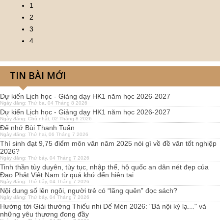
1
2
3
4
TIN BÀI MỚI
Dự kiến Lịch học - Giảng dạy HK1 năm học 2026-2027
Ngày đăng: Thứ ba, 04 Tháng 8 2026
Dự kiến Lịch học - Giảng dạy HK1 năm học 2026-2027
Ngày đăng: Chủ nhật, 02 Tháng 8 2026
Để nhớ Bùi Thanh Tuấn
Ngày đăng: Thứ hai, 06 Tháng 7 2026
Thí sinh đạt 9,75 điểm môn văn năm 2025 nói gì về đề văn tốt nghiệp
2026?
Ngày đăng: Thứ bảy, 04 Tháng 7 2026
Tinh thần tùy duyên, tùy tục, nhập thế, hộ quốc an dân nét đẹp của
Đạo Phật Việt Nam từ quá khứ đến hiện tại
Ngày đăng: Thứ bảy, 04 Tháng 7 2026
Nội dung số lên ngôi, người trẻ có “lãng quên” đọc sách?
Ngày đăng: Thứ bảy, 04 Tháng 7 2026
Hướng tới Giải thưởng Thiếu nhi Dế Mèn 2026: "Bà nội kỳ lạ…" và
những yêu thương đong đầy