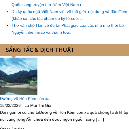
Quốc sang truyện thơ Nôm Việt Nam (...
Du ký quốc ngữ Việt Nam viết về thế giới: nội dung và đặc điểm
(khảo sát các tác phẩm du ký từ cuối ...
Thơ văn chữ Hán về đề tài Phật giáo của các nhà nho thời Lê -
Nguyễn: diện mạo và thành tựu...
SÁNG TÁC & DỊCH THUẬT
Đường về Hòn Kẽm còn xa
15/02/2026 - La Mai Thi Gia
Đại ngàn ơi có chờ taĐường về Hòn Kẽm còn xa quá chừngTa đi khắp
núi cùng rừngVẫn chưa đến được ngọn nguồn sông [ ... ]