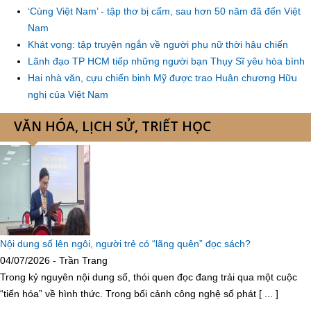
‘Cùng Việt Nam’ - tập thơ bị cấm, sau hơn 50 năm đã đến Việt
Nam
Khát vọng: tập truyện ngắn về người phụ nữ thời hậu chiến
Lãnh đạo TP HCM tiếp những người bạn Thụy Sĩ yêu hòa bình
Hai nhà văn, cựu chiến binh Mỹ được trao Huân chương Hữu
nghị của Việt Nam
VĂN HÓA, LỊCH SỬ, TRIẾT HỌC
Nội dung số lên ngôi, người trẻ có “lãng quên” đọc sách?
04/07/2026 - Trần Trang
Trong kỷ nguyên nội dung số, thói quen đọc đang trải qua một cuộc
“tiến hóa” về hình thức. Trong bối cảnh công nghệ số phát [ ... ]