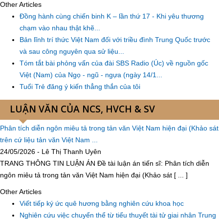
Other Articles
Đồng hành cùng chiến binh K – lần thứ 17 - Khi yêu thương
chạm vào nhau thật khẽ...
Bản lĩnh trí thức Việt Nam đối với triều đình Trung Quốc trước
và sau công nguyên qua sử liệu...
Tóm tắt bài phỏng vấn của đài SBS Radio (Úc) về nguồn gốc
Việt (Nam) của Ngọ - ngũ - ngựa (ngày 14/1...
Tuổi Trẻ đăng ý kiến thẳng thắn của tôi
LUẬN VĂN CỦA NCS, HVCH & SV
Phân tích diễn ngôn miêu tả trong tản văn Việt Nam hiện đại (Khảo sát
trên cứ liệu tản văn Việt Nam ...
24/05/2026 - Lê Thị Thanh Uyên
TRANG THÔNG TIN LUẬN ÁN Đề tài luận án tiến sĩ: Phân tích diễn
ngôn miêu tả trong tản văn Việt Nam hiện đại (Khảo sát [ ... ]
Other Articles
Viết tiếp ký ức quê hương bằng nghiên cứu khoa học
Nghiên cứu việc chuyển thể từ tiểu thuyết tài tử giai nhân Trung