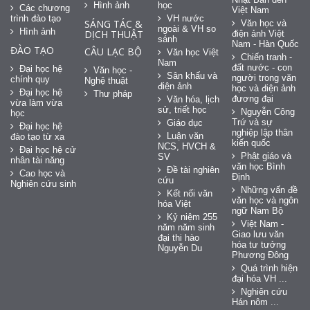
Hình ảnh
học
Các chương
Việt Nam
trình đào tạo
VH nước
SÁNG TÁC &
Văn học và
ngoài & VH so
Hình ảnh
DỊCH THUẬT
điện ảnh Việt
sánh
Nam - Hàn Quốc
ĐÀO TẠO
CÂU LẠC BỘ
Văn học Việt
Chiến tranh -
Nam
đất nước - con
Đại học hệ
Văn học -
Sân khấu và
người trong văn
chính quy
Nghệ thuật
điện ảnh
học và điện ảnh
Đại học hệ
Thư pháp
đương đại
Văn hóa, lịch
vừa làm vừa
sử, triết học
Nguyễn Công
học
Trứ và sự
Giáo dục
Đại học hệ
nghiệp lập thân
Luận văn
đào tạo từ xa
kiến quốc
NCS, HVCH &
Đại học hệ cử
Phật giáo và
SV
nhân tài năng
văn học Bình
Đề tài nghiên
Cao học và
Định
cứu
Nghiên cứu sinh
Những vấn đề
Kết nối văn
văn học và ngôn
hóa Việt
ngữ Nam Bộ
Kỷ niệm 255
Việt Nam -
năm năm sinh
Giao lưu văn
đại thi hào
hóa tư tưởng
Nguyễn Du
Phương Đông
Quá trình hiện
đại hóa VH ...
Nghiên cứu
Hán nôm ...