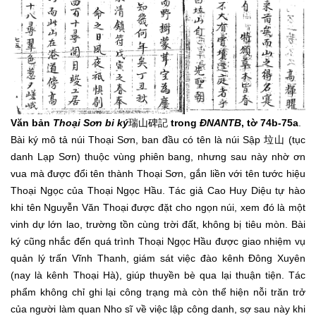
Văn bản
Thoại Sơn bi ký
瑞山碑記
trong
ĐNANTB
, tờ 74b-75a
.
Bài ký mô tả núi Thoại Sơn, ban đầu có tên là núi Sập 垃山 (tục
danh Lạp Sơn) thuộc vùng phiên bang, nhưng sau này nhờ ơn
vua mà được đổi tên thành Thoại Sơn, gắn liền với tên tước hiệu
Thoại Ngọc của Thoại Ngọc Hầu. Tác giả Cao Huy Diệu tự hào
khi tên Nguyễn Văn Thoại được đặt cho ngọn núi, xem đó là một
vinh dự lớn lao, trường tồn cùng trời đất, không bị tiêu mòn. Bài
ký cũng nhắc đến quá trình Thoại Ngọc Hầu được giao nhiệm vụ
quản lý trấn Vĩnh Thanh, giám sát việc đào kênh Đông Xuyên
(nay là kênh Thoại Hà), giúp thuyền bè qua lại thuận tiện. Tác
phẩm không chỉ ghi lại công trạng mà còn thể hiện nỗi trăn trở
của người làm quan Nho sĩ về việc lập công danh, sợ sau này khi