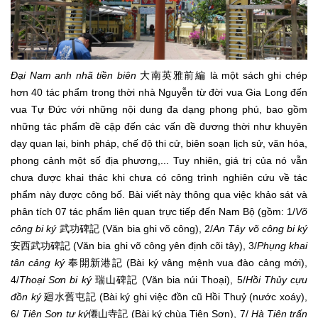
Đại Nam anh nhã tiền biên
大南英雅前編 là một sách ghi chép
hơn 40 tác phẩm trong thời nhà Nguyễn từ đời vua Gia Long đến
vua Tự Đức với những nội dung đa dạng phong phú, bao gồm
những tác phẩm đề cập đến các vấn đề đương thời như khuyên
dạy quan lại, binh pháp, chế độ thi cử, biên soạn lịch sử, văn hóa,
phong cảnh một số địa phương,... Tuy nhiên, giá trị của nó vẫn
chưa được khai thác khi chưa có công trình nghiên cứu về tác
phẩm này được công bố. Bài viết này thông qua việc khảo sát và
phân tích 07 tác phẩm liên quan trực tiếp đến Nam Bộ (gồm: 1/
Võ
công bi ký
武功碑記 (Văn bia ghi võ công), 2/
An Tây võ công bi ký
安西武功碑記 (Văn bia ghi võ công yên định cõi tây), 3/
Phụng khai
tân cảng ký
奉開新港記 (Bài ký vâng mệnh vua đào cảng mới),
4/
Thoại Sơn bi ký
瑞山碑記 (Văn bia núi Thoại), 5/
Hồi Thủy cựu
đồn ký
廻水舊屯記 (Bài ký ghi việc đồn cũ Hồi Thuỷ (nước xoáy),
6/
Tiên Sơn tự ký
僊山寺記 (Bài ký chùa Tiên Sơn), 7/
Hà Tiên trấn