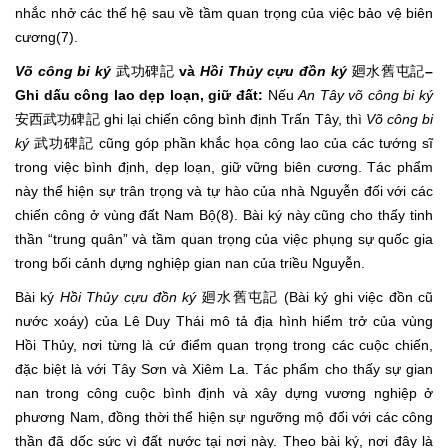
nhắc nhở các thế hệ sau về tầm quan trọng của việc bảo vệ biên
cương(7).
Võ công bi ký
武功碑記
và
Hồi Thủy cựu đồn ký
廻水舊屯記
–
Ghi dấu công lao dẹp loạn, giữ đất:
Nếu
An Tây võ công bi ký
安西武功碑記 ghi lại chiến công bình định Trấn Tây, thì
Võ công bi
ký
武功碑記 cũng góp phần khắc họa công lao của các tướng sĩ
trong việc bình định, dẹp loạn, giữ vững biên cương. Tác phẩm
này thể hiện sự trân trọng và tự hào của nhà Nguyễn đối với các
chiến công ở vùng đất Nam Bộ(8). Bài ký này cũng cho thấy tinh
thần “trung quân” và tầm quan trọng của việc phụng sự quốc gia
trong bối cảnh dựng nghiệp gian nan của triều Nguyễn.
Bài ký
Hồi Thủy cựu đồn ký
廻水舊屯記 (Bài ký ghi việc đồn cũ
nước xoáy) của Lê Duy Thái mô tả địa hình hiểm trở của vùng
Hồi Thủy, nơi từng là cứ điểm quan trọng trong các cuộc chiến,
đặc biệt là với Tây Sơn và Xiêm La. Tác phẩm cho thấy sự gian
nan trong công cuộc bình định và xây dựng vương nghiệp ở
phương Nam, đồng thời thể hiện sự ngưỡng mộ đối với các công
thần đã dốc sức vì đất nước tại nơi này. Theo bài ký, nơi đây là