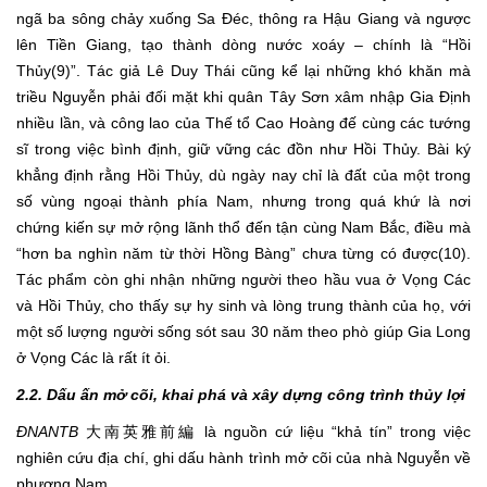
ngã ba sông chảy xuống Sa Đéc, thông ra Hậu Giang và ngược
lên Tiền Giang, tạo thành dòng nước xoáy – chính là “Hồi
Thủy(9)”. Tác giả Lê Duy Thái cũng kể lại những khó khăn mà
triều Nguyễn phải đối mặt khi quân Tây Sơn xâm nhập Gia Định
nhiều lần, và công lao của Thế tổ Cao Hoàng đế cùng các tướng
sĩ trong việc bình định, giữ vững các đồn như Hồi Thủy. Bài ký
khẳng định rằng Hồi Thủy, dù ngày nay chỉ là đất của một trong
số vùng ngoại thành phía Nam, nhưng trong quá khứ là nơi
chứng kiến sự mở rộng lãnh thổ đến tận cùng Nam Bắc, điều mà
“hơn ba nghìn năm từ thời Hồng Bàng” chưa từng có được(10).
Tác phẩm còn ghi nhận những người theo hầu vua ở Vọng Các
và Hồi Thủy, cho thấy sự hy sinh và lòng trung thành của họ, với
một số lượng người sống sót sau 30 năm theo phò giúp Gia Long
ở Vọng Các là rất ít ỏi.
2.2. Dấu ấn mở cõi, khai phá và xây dựng công trình thủy lợi
ĐNANTB
大南英雅前編 là nguồn cứ liệu “khả tín” trong việc
nghiên cứu địa chí, ghi dấu hành trình mở cõi của nhà Nguyễn về
phương Nam.