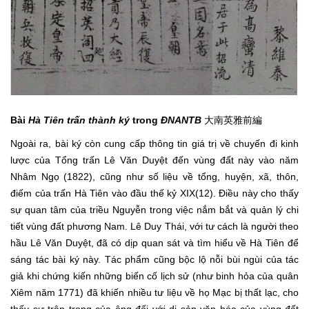
Bài
Hà Tiên trấn thành ký
trong
ĐNANTB
大南英雅前編
Ngoài ra, bài ký còn cung cấp thông tin giá trị về chuyến đi kinh
lược của Tổng trấn Lê Văn Duyệt đến vùng đất này vào năm
Nhâm Ngọ (1822), cũng như số liệu về tổng, huyện, xã, thôn,
điếm của trấn Hà Tiên vào đầu thế kỷ XIX(12). Điều này cho thấy
sự quan tâm của triều Nguyễn trong việc nắm bắt và quản lý chi
tiết vùng đất phương Nam. Lê Duy Thái, với tư cách là người theo
hầu Lê Văn Duyệt, đã có dịp quan sát và tìm hiểu về Hà Tiên để
sáng tác bài ký này. Tác phẩm cũng bộc lộ nỗi bùi ngùi của tác
giả khi chứng kiến những biến cố lịch sử (như binh hỏa của quân
Xiêm năm 1771) đã khiến nhiều tư liệu về họ Mạc bị thất lạc, cho