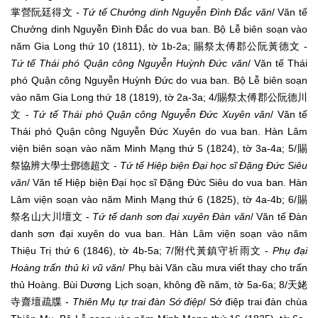
掌營阮廷得文 -
Tứ tế Chưởng dinh Nguyễn Đình Đắc văn
/ Văn tế
Chưởng dinh Nguyễn Đình Đắc do vua ban. Bộ Lễ biên soạn vào
năm Gia Long thứ 10 (1811), tờ 1b-2a; 賜祭太傅郡公阮黃德文 -
Tứ tế Thái phó Quận công Nguyễn Huỳnh Đức văn
/ Văn tế Thái
phó Quận công Nguyễn Huỳnh Đức do vua ban. Bộ Lễ biên soạn
vào năm Gia Long thứ 18 (1819), tờ 2a-3a; 4/賜祭太傅郡公阮德川
文 -
Tứ tế Thái phó Quận công Nguyễn Đức Xuyên văn
/ Văn tế
Thái phó Quận công Nguyễn Đức Xuyên do vua ban. Hàn Lâm
viện biên soạn vào năm Minh Mạng thứ 5 (1824), tờ 3a-4a; 5/賜
祭協辨大學士鄧德超文 -
Tứ tế Hiệp biện Đại học sĩ Đặng Đức Siêu
văn
/ Văn tế Hiệp biện Đại học sĩ Đặng Đức Siêu do vua ban. Hàn
Lâm viện soạn vào năm Minh Mạng thứ 6 (1825), tờ 4a-4b; 6/賜
祭名山大川壇文 -
Tứ tế danh sơn đại xuyên Đàn văn
/ Văn tế Đàn
danh sơn đại xuyên do vua ban. Hàn Lâm viện soạn vào năm
Thiệu Trị thứ 6 (1846), tờ 4b-5a; 7/附代黃鎮守祈雨文 -
Phụ đại
Hoàng trấn thủ kì vũ văn
/ Phụ bài Văn cầu mưa viết thay cho trấn
thủ Hoàng. Bùi Dương Lịch soạn, không đề năm, tờ 5a-6a; 8/天姥
寺齋壇疏牒 -
Thiên Mụ tự trai đàn Sớ điệp
/ Sớ điệp trai đàn chùa