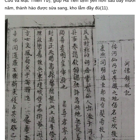
Cửu và Mạc Thiên Tứ), giúp Hà Tiên định yên hơn sáu bảy mươi
năm, thành hào được sửa sang, kho lẫm đầy đủ(11).