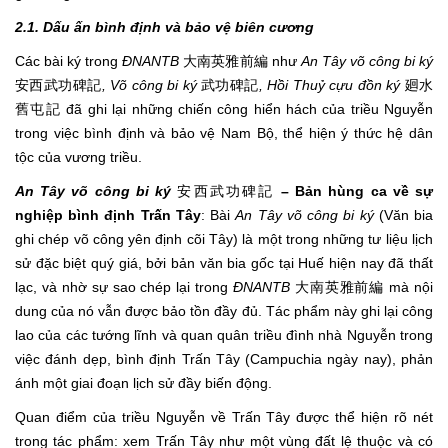
2.1. Dấu ấn bình định và bảo vệ biên cương
Các bài ký trong
ĐNANTB
大南英雅前編 như
An Tây võ công bi ký
安西武功碑記
, Võ công bi ký
武功碑記
, Hồi Thuỷ cựu đồn ký
廻水
舊屯記 đã ghi lại những chiến công hiển hách của triều Nguyễn
trong việc bình định và bảo vệ Nam Bộ, thể hiện ý thức hệ dân
tộc của vương triều.
An Tây võ công bi ký
安西武功碑記
– Bản hùng ca về sự
nghiệp bình định Trấn Tây
: Bài
An Tây võ công bi ký
(Văn bia
ghi chép võ công yên định cõi Tây) là một trong những tư liệu lịch
sử đặc biệt quý giá, bởi bản văn bia gốc tại Huế hiện nay đã thất
lạc, và nhờ sự sao chép lại trong
ĐNANTB
大南英雅前編 mà nội
dung của nó vẫn được bảo tồn đầy đủ. Tác phẩm này ghi lại công
lao của các tướng lĩnh và quan quân triều đình nhà Nguyễn trong
việc đánh dẹp, bình định Trấn Tây (Campuchia ngày nay), phản
ánh một giai đoạn lịch sử đầy biến động.
Quan điểm của triều Nguyễn về Trấn Tây được thể hiện rõ nét
trong tác phẩm: xem Trấn Tây như một vùng đất lệ thuộc và có