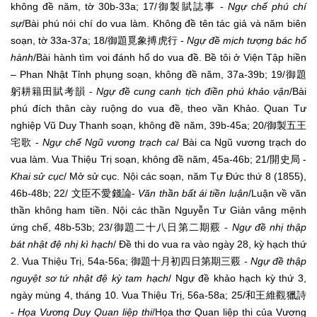
không đề năm, tờ 30b-33a; 17/御製賦誌事 -
Ngự chế phú chí
sự
/Bài phú nói chí do vua làm. Không đề tên tác giả và năm biên
soạn, tờ 33a-37a; 18/御題覓象搏虎行 -
Ngự đề mịch tượng bác hổ
hành
/Bài hành tìm voi đánh hổ do vua đề. Bề tôi ở Viện Tập hiền
– Phan Nhật Tỉnh phụng soạn, không đề năm, 37a-39b; 19/御題
躬耕籍田賦考韻 -
Ngự đề cung canh tịch điền phú khảo vận
/Bài
phú đích thân cày ruộng do vua đề, theo vần Khảo. Quan Tư
nghiệp Vũ Duy Thanh soạn, không đề năm, 39b-45a; 20/御製五王
宅歌 -
Ngự chế Ngũ vương trạch ca
/ Bài ca Ngũ vương trạch do
vua làm. Vua Thiệu Trị soạn, không đề năm, 45a-46b; 21/開史局 -
Khai sử cục
/ Mở sử cục. Nội các soạn, năm Tự Đức thứ 8 (1855),
46b-48b; 22/ 文臣不愛錢論-
Văn thần bất ái tiền luận
/Luận về văn
thần không ham tiền. Nội các thần Nguyễn Tư Giản vâng mệnh
ứng chế, 48b-53b; 23/御題二十八日第二期覈 -
Ngự đề nhị thập
bát nhật đệ nhị kì hạch
/ Đề thi do vua ra vào ngày 28, kỳ hạch thứ
2. Vua Thiệu Trị, 54a-56a; 御題十月初四日第期三覈 -
Ngự đề thập
nguyệt sơ tứ nhật đệ kỳ tam hạch
/ Ngự đề khảo hạch kỳ thứ 3,
ngày mùng 4, tháng 10. Vua Thiệu Trị, 56a-58a; 25/和王維觀獵詩
-
Họa Vương Duy Quan liệp thi
/Họa thơ Quan liệp thi của Vương