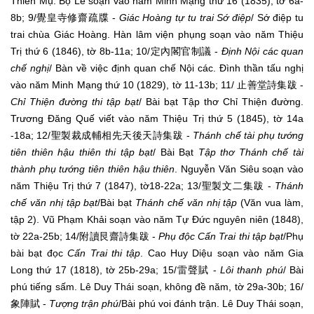
Thiên Mụ. Bộ Lễ soạn vào năm Minh Mạng thứ 16 (1835), tờ 6a-
8b; 9/覺皇寺修齋疏牒 -
Giác Hoàng tự tu trai Sớ điệp
/ Sớ điệp tu
trai chùa Giác Hoàng. Hàn lâm viện phụng soạn vào năm Thiệu
Trị thứ 6 (1846), tờ 8b-11a; 10/定內閣官制議 -
Định Nội các quan
chế nghị
/ Bàn về việc định quan chế Nội các. Đình thần tấu nghị
vào năm Minh Mạng thứ 10 (1829), tờ 11-13b; 11/ 止善堂詩集跋 -
Chỉ Thiện đường thi tập bạt
/ Bài bạt Tập thơ Chỉ Thiện đường.
Trương Đăng Quế viết vào năm Thiệu Trị thứ 5 (1845), tờ 14a
-18a; 12/聖製裁成輔相先天後天詩集跋 -
Thánh chế tài phụ tướng
tiên thiên hậu thiên thi tập bạt
/ Bài Bạt
Tập thơ Thánh chế tài
thành phụ tướng tiên thiên hậu thiên
. Nguyễn Văn Siêu soạn vào
năm Thiệu Trị thứ 7 (1847), tờ18-22a; 13/聖製文二集跋 -
Thánh
chế văn nhị tập bạt
/Bài bạt
Thánh chế văn nhị tập
(Văn vua làm,
tập 2). Vũ Phạm Khải soạn vào năm Tự Đức nguyên niên (1848),
tờ 22a-25b; 14/附讀艮齋詩集跋 -
Phụ độc Cấn Trai thi tập bạt
/Phụ
bài bạt đọc
Cấn Trai thi tập
. Cao Huy Diệu soạn vào năm Gia
Long thứ 17 (1818), tờ 25b-29a; 15/雷聲賦 -
Lôi thanh phú
/ Bài
phú tiếng sấm. Lê Duy Thái soạn, không đề năm, tờ 29a-30b; 16/
象陣賦 -
Tượng trận phú
/Bài phú voi đánh trận. Lê Duy Thái soạn,