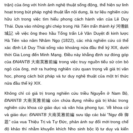
trận) của ông với hình ảnh nghệ thuật sống động, thể hiện sự linh
hoạt trong bút pháp nghệ thuật lẫn nội dung, là tư liệu nghiên cứu
hữu ích trong việc tìm hiểu phong cách hành văn của Lê Duy
Thái. Dựa vào những ghi chép trong
Hà Tiên trấn thành ký
河僊鎮
城記 về việc ông theo hầu Tổng trấn Lê Văn Duyệt đi kinh lược
Hà Tiên vào năm Nhâm Ngọ (1822), các nhà nghiên cứu có thể
xác định Lê Duy Thái sống vào khoảng nửa đầu thế kỷ XIX, dưới
thời Gia Long đến Minh Mạng. Điều này khẳng định sự đóng góp
của
ĐNANTB
大南英雅前編 trong việc truy nguồn tiểu sử còn bỏ
ngỏ của ông, mở ra hướng nghiên cứu quan trọng về giá trị văn
học, phong cách bút pháp và tư duy nghệ thuật của một trí thức
nửa đầu thế kỷ XIX.
Không chỉ có giá trị trong nghiên cứu triều Nguyễn ở Nam Bộ,
ĐNANTB
大南英雅前編 còn chứa đựng nhiều giá trị khác trong
nghiên cứu khoa cử giáo dục và văn hóa phong tục. Về khoa cử
và giáo dục:
ĐNANTB
大南英雅前編 sưu tập các bài “Ngự đề 御
題” của vua Thiệu Trị và Tự Đức, phản ánh sự đổi mới trong chế
độ khảo thí nhằm khuyến khích Nho sinh bộc lộ tư duy và kiến