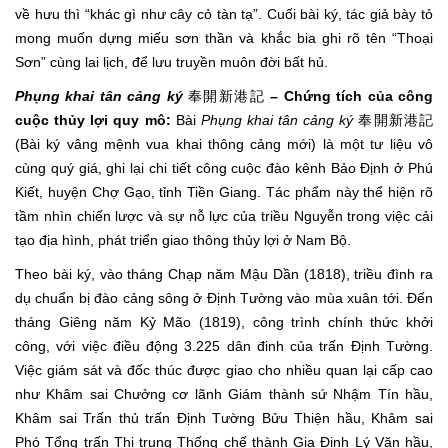
về hưu thì “khác gì như cây cỏ tàn tạ”. Cuối bài ký, tác giả bày tỏ
mong muốn dựng miếu sơn thần và khắc bia ghi rõ tên “Thoại
Sơn” cùng lai lịch, để lưu truyền muôn đời bất hủ.
Phụng khai tân cảng ký
奉開新港記
– Chứng tích của công
cuộc thủy lợi quy mô:
Bài
Phụng khai tân cảng ký
奉開新港記
(Bài ký vâng mệnh vua khai thông cảng mới) là một tư liệu vô
cùng quý giá, ghi lại chi tiết công cuộc đào kênh Bảo Định ở Phú
Kiết, huyện Chợ Gạo, tỉnh Tiền Giang. Tác phẩm này thể hiện rõ
tầm nhìn chiến lược và sự nỗ lực của triều Nguyễn trong việc cải
tạo địa hình, phát triển giao thông thủy lợi ở Nam Bộ.
Theo bài ký, vào tháng Chạp năm Mậu Dần (1818), triều đình ra
dụ chuẩn bị đào cảng sông ở Định Tường vào mùa xuân tới. Đến
tháng Giêng năm Kỷ Mão (1819), công trình chính thức khởi
công, với việc điều động 3.225 dân đinh của trấn Định Tường.
Việc giám sát và đốc thúc được giao cho nhiều quan lại cấp cao
như Khâm sai Chưởng cơ lãnh Giám thành sứ Nhậm Tín hầu,
Khâm sai Trấn thủ trấn Định Tường Bửu Thiện hầu, Khâm sai
Phó Tổng trấn Thị trung Thống chế thành Gia Định Lý Văn hầu,