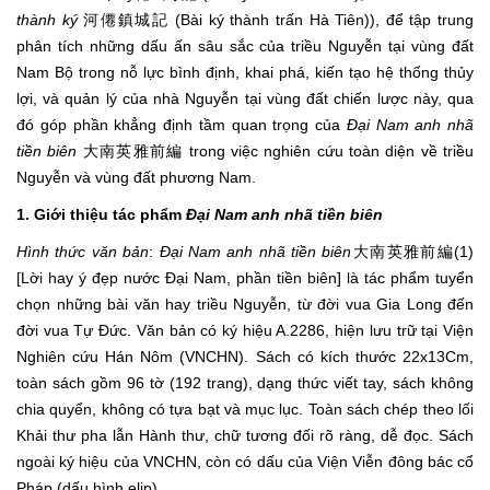
thành ký
河僊鎮城記 (Bài ký thành trấn Hà Tiên)), để tập trung
phân tích những dấu ấn sâu sắc của triều Nguyễn tại vùng đất
Nam Bộ trong nỗ lực bình định, khai phá, kiến tạo hệ thống thủy
lợi, và quản lý của nhà Nguyễn tại vùng đất chiến lược này, qua
đó góp phần khẳng định tầm quan trọng của
Đại Nam anh nhã
tiền biên
大南英雅前編 trong việc nghiên cứu toàn diện về triều
Nguyễn và vùng đất phương Nam.
1. Giới thiệu tác phẩm
Đại Nam anh nhã tiền biên
Hình thức văn bản
:
Đại Nam anh nhã tiền biên
大南英雅前編(1)
[Lời hay ý đẹp nước Đại Nam, phần tiền biên] là tác phẩm tuyển
chọn những bài văn hay triều Nguyễn, từ đời vua Gia Long đến
đời vua Tự Đức. Văn bản có ký hiệu A.2286, hiện lưu trữ tại Viện
Nghiên cứu Hán Nôm (VNCHN). Sách có kích thước 22x13Cm,
toàn sách gồm 96 tờ (192 trang), dạng thức viết tay, sách không
chia quyển, không có tựa bạt và mục lục. Toàn sách chép theo lối
Khải thư pha lẫn Hành thư, chữ tương đối rõ ràng, dễ đọc. Sách
ngoài ký hiệu của VNCHN, còn có dấu của Viện Viễn đông bác cổ
Pháp (dấu hình elip).