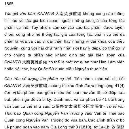
1865.
Tác giả văn bản
:
ĐNANTB
大南英雅前編 không cung cấp thông
tin nào về tác giả biên soạn ngoài những tác giả của từng tác
phẩm cụ thể. Tuy nhiên, căn cứ vào các tác phẩm được tuyển
chọn, cũng như hệ thống tác giả của từng tác phẩm cụ thể đa
phần là vua và các vị đại thần hay những vị đại khoa của triều
Nguyễn, cùng với hai chữ “anh nhã” (lời hay ý đẹp), có thể gợi ý
cho chúng ta phần nào khẳng định tác giả biên soạn của
ĐNANTB
大南英雅前編 có thể là một cơ quan như Hàn Lâm viện
hoặc Nội các, hay Quốc Sử quán triều Nguyễn thực hiện.
Cấu trúc số lượng tác phẩm cụ thể
: Tiến hành khảo sát chi tiết
ĐNANTB
大南英雅前編, chúng tôi xác định được tổng cộng 41(4)
đơn vị tác phẩm, bao gồm nhiều thể loại như văn tế, sớ điệp, tựa
bạt, phú, ngự đề và bi ký. Danh mục và sự phân bố 41 bài trong
văn bản cụ thể như sau: 1/賜祭文太保郡公阮文張文-
Tứ tế văn
Thái bảo Quận công Nguyễn Văn Trương văn
/ Văn tế Thái bảo
Quận công Nguyễn Văn Trương do vua ban. Các Đình thần ở bộ
Lễ phụng soạn vào năm Gia Long thứ 9 (1810), tờ 1a-1b; 2/ 賜祭