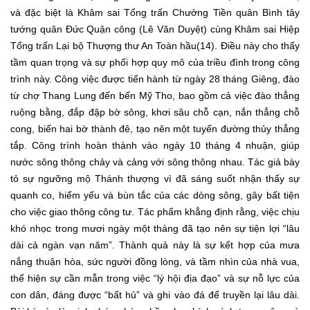
và đặc biệt là Khâm sai Tổng trấn Chưởng Tiền quân Bình tây
tướng quân Đức Quận công (Lê Văn Duyệt) cùng Khâm sai Hiệp
Tổng trấn Lại bộ Thượng thư An Toàn hầu(14). Điều này cho thấy
tầm quan trọng và sự phối hợp quy mô của triều đình trong công
trình này. Công việc được tiến hành từ ngày 28 tháng Giêng, đào
từ chợ Thang Lung đến bến Mỹ Tho, bao gồm cả việc đào thẳng
ruộng bằng, đắp đập bờ sông, khơi sâu chỗ cạn, nắn thẳng chỗ
cong, biến hai bờ thành đê, tạo nên một tuyến đường thủy thẳng
tắp. Công trình hoàn thành vào ngày 10 tháng 4 nhuận, giúp
nước sông thông chảy và cảng với sông thông nhau. Tác giả bày
tỏ sự ngưỡng mộ Thánh thượng vì đã sáng suốt nhận thấy sự
quanh co, hiểm yếu và bùn tắc của các dòng sông, gây bất tiện
cho việc giao thông công tư. Tác phẩm khẳng định rằng, việc chịu
khó nhọc trong mươi ngày một tháng đã tạo nên sự tiện lợi “lâu
dài cả ngàn vạn năm”. Thành quả này là sự kết hợp của mưa
nắng thuận hòa, sức người đồng lòng, và tầm nhìn của nhà vua,
thể hiện sự cần mẫn trong việc “lý hội địa đạo” và sự nỗ lực của
con dân, đáng được “bất hủ” và ghi vào đá để truyền lại lâu dài.