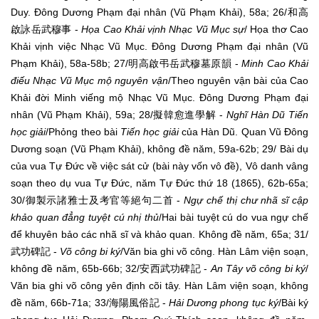
Duy. Đông Dương Phạm đại nhân (Vũ Phạm Khải), 58a; 26/和高
啟詠岳武穆事 -
Họa Cao Khải vịnh Nhạc Vũ Mục sự
/ Họa thơ Cao
Khải vịnh việc Nhạc Vũ Mục. Đông Dương Phạm đại nhân (Vũ
Phạm Khải), 58a-58b; 27/明高啟弔岳武穆墓原韻 -
Minh Cao Khải
điếu Nhạc Vũ Mục mộ nguyên vận
/Theo nguyên vận bài của Cao
Khải đời Minh viếng mộ Nhạc Vũ Mục. Đông Dương Phạm đại
nhân (Vũ Phạm Khải), 59a; 28/擬韓愈進學解 -
Nghĩ Hàn Dũ Tiến
học giải
/Phỏng theo bài
Tiến học giải
của Hàn Dũ. Quan Vũ Đông
Dương soạn (Vũ Phạm Khải), không đề năm, 59a-62b; 29/ Bài dụ
của vua Tự Đức về việc sát cử (bài này vốn vô đề), Vô danh vâng
soạn theo dụ vua Tự Đức, năm Tự Đức thứ 18 (1865), 62b-65a;
30/御製示諸雅士及考官等絕句二首 -
Ngự chế thị chư nhã sĩ cập
khảo quan đẳng tuyệt cú nhị thủ
/Hai bài tuyệt cú do vua ngự chế
để khuyên bảo các nhã sĩ và khảo quan. Không đề năm, 65a; 31/
武功碑記 -
Võ công bi ký
/Văn bia ghi võ công. Hàn Lâm viện soạn,
không đề năm, 65b-66b; 32/安西武功碑記 -
An Tây võ công bi ký
/
Văn bia ghi võ công yên định cõi tây. Hàn Lâm viện soạn, không
đề năm, 66b-71a; 33/海陽風俗記 -
Hải Dương phong tục ký
/Bài ký