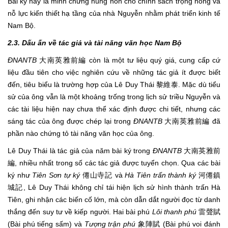
Bài ký này là minh chứng hùng hồn cho chính sách trọng nông và
nỗ lực kiến thiết hạ tầng của nhà Nguyễn nhằm phát triển kinh tế
Nam Bộ.
2.3. Dấu ấn về tác giả và tài năng văn học Nam Bộ
ĐNANTB
大南英雅前編 còn là một tư liệu quý giá, cung cấp cứ
liệu đầu tiên cho việc nghiên cứu về những tác giả ít được biết
đến, tiêu biểu là trường hợp của Lê Duy Thái 黎維泰. Mặc dù tiểu
sử của ông vẫn là một khoảng trống trong lịch sử triều Nguyễn và
các tài liệu hiện nay chưa thể xác định được chi tiết, nhưng các
sáng tác của ông được chép lại trong
ĐNANTB
大南英雅前編 đã
phần nào chứng tỏ tài năng văn học của ông.
Lê Duy Thái là tác giả của năm bài ký trong
ĐNANTB
大南英雅前
編, nhiều nhất trong số các tác giả được tuyển chọn. Qua các bài
ký như
Tiên Sơn tự ký
僊山寺記 và
Hà Tiên trấn thành ký
河僊鎮
城記, Lê Duy Thái không chỉ tái hiện lịch sử hình thành trấn Hà
Tiên, ghi nhận các biến cố lớn, mà còn dẫn dắt người đọc từ danh
thắng đến suy tư về kiếp người. Hai bài phú
Lôi thanh phú
雷聲賦
(Bài phú tiếng sấm) và
Tượng trận phú
象陣賦 (Bài phú voi đánh