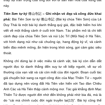
thấy sự trân trọng của ông đối với di sản văn hóa của vùng đất
này.
Tiên Sơn tự ký
僊山寺記
– Ghi nhận vẻ đẹp và công đức khai
phá:
Bài
Tiên Sơn tự ký
僊山寺記 (Bài ký chùa Tiên Sơn) của Lê
Duy Thái là một bài ký danh thắng quý giá, đặc biệt hiếm hoi khi
viết về một thắng cảnh ở cuối trời Nam. Tác phẩm mô tả chi tiết
cảnh đẹp của chùa Tiên Sơn và núi Lộc Trĩ (Mũi Nai) ở Hà Tiên,
với hình dạng núi như cái chuông úp, hang động kỳ vĩ, và cảnh
biển đảo mênh mông, ẩn hiện trong khói sóng, gợi cảm giác siêu
thoát.
Không chỉ dừng lại ở việc miêu tả cảnh vật, bài ký còn dẫn dắt
người đọc từ danh thắng đến suy tư về kiếp người, về sự vô
thường của vạn vật và cái còn mất của đời người. Đoạn cuối tác
giả chuyển bút sang ca ngợi công đức của Mạc Thiên Tứ – người
đã tạo dựng nên vùng đất Hà Tiên văn hiến với Tao đàn Chiêu
Anh Các và Hà Tiên thập cảnh mộng mơ. Tác giả khẳng định Mạc
Thiên Tứ được người đời nhớ đến không phải nhờ bia đá, mà là
do “cái mà chính cuộc đời ngài truyền lại(13)”. Bài ký cũng thể