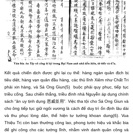
Kết quả chiến dịch được ghi lại cụ thể: hàng ngàn quân địch bị
tiêu diệt, hàng vạn quân đầu hàng, các thủ lĩnh Xiêm như Chất Tri
phải xin hàng, và Sá Ong Giun(5) buộc phải quy phục, tiếp tục
triều cống. Sau chiến thắng, triều đình nhà Nguyễn áp dụng chính
sách “ân uy tịnh dụng 恩威並用”. Việc tha tội cho Sá Ong Giun và
cho ông tiếp tục giữ ngôi vương là cách để duy trì ổn định lâu dài
và thu phục lòng dân, thể hiện tư tưởng khoan dung(6). Vua
Thiệu Trị còn ban thưởng công lao, phong tước hiệu và khắc bia
để ghi công cho các tướng lĩnh, nhằm vinh danh quân công và