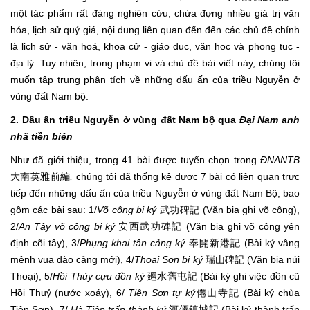
một tác phẩm rất đáng nghiên cứu, chứa đựng nhiều giá trị văn
hóa, lịch sử quý giá, nội dung liên quan đến đến các chủ đề chính
là lịch sử - văn hoá, khoa cử - giáo dục, văn học và phong tục -
địa lý. Tuy nhiên, trong phạm vi và chủ đề bài viết này, chúng tôi
muốn tập trung phân tích về những dấu ấn của triều Nguyễn ở
vùng đất Nam bộ.
2. Dấu ấn triều Nguyễn ở vùng đất Nam bộ
qua
Đại Nam anh
nhã tiền biên
Như đã giới thiệu, trong 41 bài được tuyển chọn trong
ĐNANTB
大南英雅前編
,
chúng tôi đã thống kê được 7 bài có liên quan trực
tiếp đến những dấu ấn của triều Nguyễn ở vùng đất Nam Bộ, bao
gồm các bài sau: 1/
Võ công bi ký
武功碑記 (Văn bia ghi võ công),
2/
An Tây võ công bi ký
安西武功碑記 (Văn bia ghi võ công yên
định cõi tây), 3/
Phụng khai tân cảng ký
奉開新港記 (Bài ký vâng
mệnh vua đào cảng mới), 4/
Thoại Sơn bi ký
瑞山碑記 (Văn bia núi
Thoại), 5/
Hồi Thủy cựu đồn ký
廻水舊屯記 (Bài ký ghi việc đồn cũ
Hồi Thuỷ (nước xoáy), 6/
Tiên Sơn tự ký
僊山寺記 (Bài ký chùa
Tiên Sơn), 7/
Hà Tiên trấn thành ký
河僊鎮城記 (Bài ký thành trấn