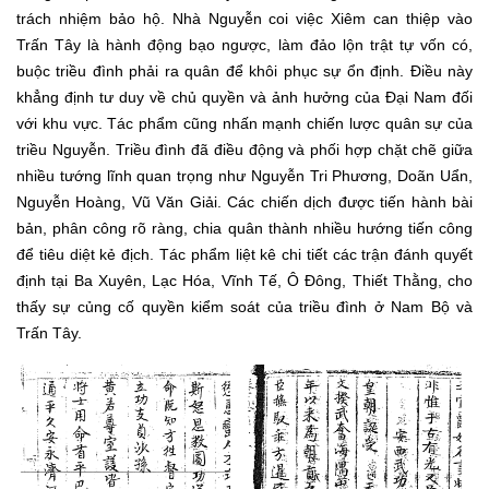
trách nhiệm bảo hộ. Nhà Nguyễn coi việc Xiêm can thiệp vào
Trấn Tây là hành động bạo ngược, làm đảo lộn trật tự vốn có,
buộc triều đình phải ra quân để khôi phục sự ổn định. Điều này
khẳng định tư duy về chủ quyền và ảnh hưởng của Đại Nam đối
với khu vực. Tác phẩm cũng nhấn mạnh chiến lược quân sự của
triều Nguyễn. Triều đình đã điều động và phối hợp chặt chẽ giữa
nhiều tướng lĩnh quan trọng như Nguyễn Tri Phương, Doãn Uẩn,
Nguyễn Hoàng, Vũ Văn Giải. Các chiến dịch được tiến hành bài
bản, phân công rõ ràng, chia quân thành nhiều hướng tiến công
để tiêu diệt kẻ địch. Tác phẩm liệt kê chi tiết các trận đánh quyết
định tại Ba Xuyên, Lạc Hóa, Vĩnh Tế, Ô Đông, Thiết Thằng, cho
thấy sự củng cố quyền kiểm soát của triều đình ở Nam Bộ và
Trấn Tây.