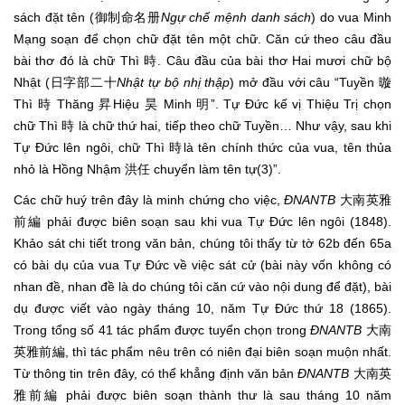
sách đặt tên (御制命名册
Ngự chế mệnh danh sách
) do vua Minh
Mạng soạn để chọn chữ đặt tên một chữ. Căn cứ theo câu đầu
bài thơ đó là chữ Thì 時. Câu đầu của bài thơ Hai mươi chữ bộ
Nhật (日字部二十
Nhật tự bộ nhị thập
) mở đầu với câu “Tuyền 暶
Thì 時 Thăng 昇Hiệu 昊 Minh 明”. Tự Đức kế vị Thiệu Trị chọn
chữ Thì 時 là chữ thứ hai, tiếp theo chữ Tuyền… Như vậy, sau khi
Tự Đức lên ngôi, chữ Thì 時là tên chính thức của vua, tên thủa
nhỏ là Hồng Nhậm 洪任 chuyển làm tên tự(3)”.
Các chữ huý trên đây là minh chứng cho việc,
ĐNANTB
大南英雅
前編 phải được biên soạn sau khi vua Tự Đức lên ngôi (1848).
Khảo sát chi tiết trong văn bản, chúng tôi thấy từ tờ 62b đến 65a
có bài dụ của vua Tự Đức về việc sát cử (bài này vốn không có
nhan đề, nhan đề là do chúng tôi căn cứ vào nội dung để đặt), bài
dụ được viết vào ngày tháng 10, năm Tự Đức thứ 18 (1865).
Trong tổng số 41 tác phẩm được tuyển chọn trong
ĐNANTB
大南
英雅前編, thì tác phẩm nêu trên có niên đại biên soạn muộn nhất.
Từ thông tin trên đây, có thể khẳng định văn bản
ĐNANTB
大南英
雅前編 phải được biên soạn thành thư là sau tháng 10 năm