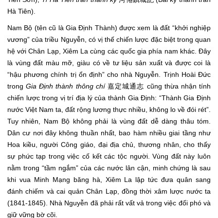
Hà Tiên).
Nam Bộ (tên cũ là Gia Định Thành) được xem là đất “khởi nghiệp
vương” của triều Nguyễn, có vị thế chiến lược đặc biệt trong quan
hệ với Chân Lạp, Xiêm La cùng các quốc gia phía nam khác. Đây
là vùng đất màu mỡ, giàu có về tư liệu sản xuất và được coi là
“hậu phương chính trị ổn định” cho nhà Nguyễn. Trịnh Hoài Đức
trong
Gia Định thành thông chí
嘉定城通志 cũng thừa nhận tính
chiến lược trong vị trí địa lý của thành Gia Định: “Thành Gia Định
nước Việt Nam ta, đất rộng lương thực nhiều, không lo về đói rét”.
Tuy nhiên, Nam Bộ không phải là vùng đất dễ dàng thâu tóm.
Dân cư nơi đây không thuần nhất, bao hàm nhiều giai tầng như
Hoa kiều, người Công giáo, đại địa chủ, thương nhân, cho thấy
sự phức tạp trong việc cố kết các tộc người. Vùng đất này luôn
nằm trong “tầm ngắm” của các nước lân cận, minh chứng là sau
khi vua Minh Mạng băng hà, Xiêm La lập tức đưa quân sang
đánh chiếm và cai quản Chân Lạp, đồng thời xâm lược nước ta
(1841-1845). Nhà Nguyễn đã phải rất vất vả trong việc đối phó và
giữ vững bờ cõi.