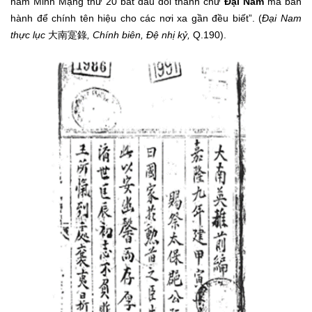
năm Minh Mạng thứ 20 bắt đầu đổi thành chữ
Đại Nam
mà ban
hành để chính tên hiệu cho các nơi xa gần đều biết”. (
Đại Nam
thực lục
大南寔錄
, Chính biên, Đệ nhị kỷ,
Q.190).