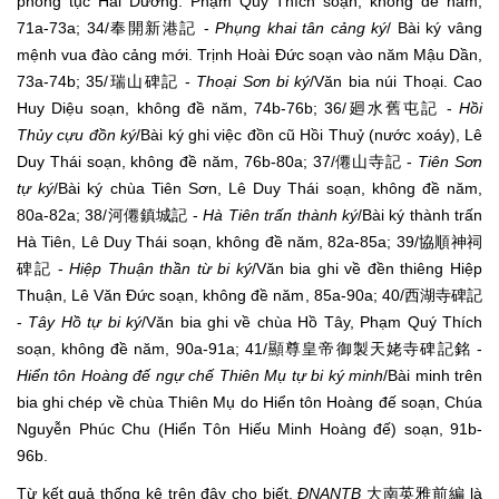
phong tục Hải Dương. Phạm Quý Thích soạn, không đề năm,
71a-73a; 34/奉開新港記 -
Phụng khai tân cảng ký
/ Bài ký vâng
mệnh vua đào cảng mới. Trịnh Hoài Đức soạn vào năm Mậu Dần,
73a-74b; 35/瑞山碑記 -
Thoại Sơn bi ký
/Văn bia núi Thoại. Cao
Huy Diệu soạn, không đề năm, 74b-76b; 36/廻水舊屯記 -
Hồi
Thủy cựu đồn ký
/Bài ký ghi việc đồn cũ Hồi Thuỷ (nước xoáy), Lê
Duy Thái soạn, không đề năm, 76b-80a; 37/僊山寺記 -
Tiên Sơn
tự ký
/Bài ký chùa Tiên Sơn, Lê Duy Thái soạn, không đề năm,
80a-82a; 38/河僊鎮城記 -
Hà Tiên trấn thành ký
/Bài ký thành trấn
Hà Tiên, Lê Duy Thái soạn, không đề năm, 82a-85a; 39/協順神祠
碑記 -
Hiệp Thuận thần từ bi ký
/Văn bia ghi về đền thiêng Hiệp
Thuận, Lê Văn Đức soạn, không đề năm, 85a-90a; 40/西湖寺碑記
-
Tây Hồ tự bi ký
/Văn bia ghi về chùa Hồ Tây, Phạm Quý Thích
soạn, không đề năm, 90a-91a; 41/顯尊皇帝御製天姥寺碑記銘 -
Hiển tôn Hoàng đế ngự chế Thiên Mụ tự bi ký minh
/Bài minh trên
bia ghi chép về chùa Thiên Mụ do Hiển tôn Hoàng đế soạn, Chúa
Nguyễn Phúc Chu (Hiển Tôn Hiếu Minh Hoàng đế) soạn, 91b-
96b.
Từ kết quả thống kê trên đây cho biết,
ĐNANTB
大南英雅前編 là