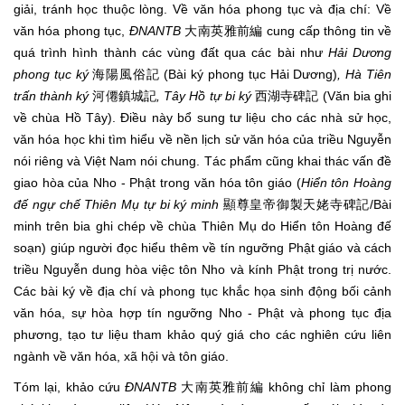
giải, tránh học thuộc lòng. Về văn hóa phong tục và địa chí: Về
văn hóa phong tục,
ĐNANTB
大南英雅前編 cung cấp thông tin về
quá trình hình thành các vùng đất qua các bài như
Hải Dương
phong tục ký
海陽風俗記 (Bài ký phong tục Hải Dương)
, Hà Tiên
trấn thành ký
河僊鎮城記
, Tây Hồ tự bi ký
西湖寺碑記 (Văn bia ghi
về chùa Hồ Tây). Điều này bổ sung tư liệu cho các nhà sử học,
văn hóa học khi tìm hiểu về nền lịch sử văn hóa của triều Nguyễn
nói riêng và Việt Nam nói chung. Tác phẩm cũng khai thác vấn đề
giao hòa của Nho - Phật trong văn hóa tôn giáo (
Hiển tôn Hoàng
đế ngự chế Thiên Mụ tự bi ký minh
顯尊皇帝御製天姥寺碑記/Bài
minh trên bia ghi chép về chùa Thiên Mụ do Hiển tôn Hoàng đế
soạn) giúp người đọc hiểu thêm về tín ngưỡng Phật giáo và cách
triều Nguyễn dung hòa việc tôn Nho và kính Phật trong trị nước.
Các bài ký về địa chí và phong tục khắc họa sinh động bối cảnh
văn hóa, sự hòa hợp tín ngưỡng Nho - Phật và phong tục địa
phương, tạo tư liệu tham khảo quý giá cho các nghiên cứu liên
ngành về văn hóa, xã hội và tôn giáo.
Tóm lại, khảo cứu
ĐNANTB
大南英雅前編 không chỉ làm phong