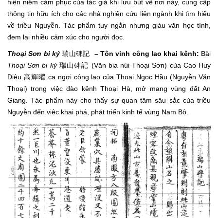
hiện niềm cảm phục của tác giả khi lưu bút về nơi này, cung cấp
thông tin hữu ích cho các nhà nghiên cứu liên ngành khi tìm hiểu
về triều Nguyễn. Tác phẩm tuy ngắn nhưng giàu văn học tính,
đem lại nhiều cảm xúc cho người đọc.
Thoại Sơn bi ký
瑞山碑記
– Tôn vinh công lao khai kênh:
Bài
Thoại Sơn bi ký
瑞山碑記 (Văn bia núi Thoại Sơn) của Cao Huy
Diệu 高輝曜 ca ngợi công lao của Thoại Ngọc Hầu (Nguyễn Văn
Thoại) trong việc đào kênh Thoại Hà, mở mang vùng đất An
Giang. Tác phẩm này cho thấy sự quan tâm sâu sắc của triều
Nguyễn đến việc khai phá, phát triển kinh tế vùng Nam Bộ.