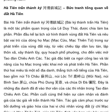
Hà Tiên trấn thành ký
河僊鎮城記
– Bức tranh tổng quan về
đất Hà Tiên
Bài
Hà Tiên trấn thành ký
河僊鎮城記 (Bài ký thành trấn Hà Tiên)
là một tác phẩm quan trọng của Lê Duy Thái, được chia làm ba
phần. Phần đầu kể lại lịch sử hình thành vùng đất Hà Tiên và nêu
bật vai trò của dòng họ Mạc (Mạc Cửu, Mạc Thiên Tứ) trong sự
phát triển của vùng đất này, từ việc chiêu tập dân lưu tán, lập
thôn xã, xây thành lũy, quy hoạch phố phường, cho đến việc mở
Tao đàn Chiêu Anh Các. Tác giả đặc biệt ca ngợi công lao và tài
năng của họ Mạc trong việc khai mở và phát triển Hà Tiên. Phần
thứ hai miêu tả một số địa danh, thắng tích nổi tiếng của Hà Tiên,
bao gồm núi Tô Châu 蘇州山, núi Lộc Trĩ 鹿峙山 (Mũi Nai), núi
Bình San 屏山, chùa Phù Dung 芙蓉, và chùa Di Đà 彌陀. Đây là
những địa danh đã đi vào thơ văn của các thi nhân trong Tao đàn
Chiêu Anh Các. Phần cuối cùng thể hiện sự cảm nhận và đánh
giá của tác giả về trấn thành Hà Tiên. Tác giả cảm phục trước sự
bồi dưỡng và giáo hóa của hai vị chủ nhân vùng đất (ý chỉ Mạc