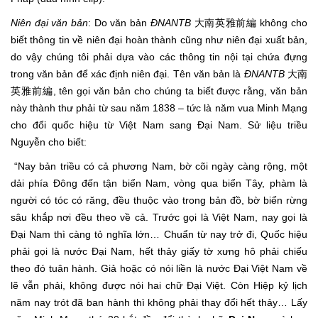
Niên đại văn bản
: Do văn bản
ĐNANTB
大南英雅前編 không cho
biết thông tin về niên đại hoàn thành cũng như niên đại xuất bản,
do vậy chúng tôi phải dựa vào các thông tin nội tại chứa đựng
trong văn bản để xác định niên đại. Tên văn bản là
ĐNANTB
大南
英雅前編, tên gọi văn bản cho chúng ta biết được rằng, văn bản
này thành thư phải từ sau năm 1838 – tức là năm vua Minh Mạng
cho đổi quốc hiệu từ Việt Nam sang Đại Nam. Sử liệu triều
Nguyễn cho biết:
“Nay bản triều có cả phương Nam, bờ cõi ngày càng rộng, một
dải phía Đông đến tận biển Nam, vòng qua biển Tây, phàm là
người có tóc có răng, đều thuộc vào trong bản đồ, bờ biển rừng
sâu khắp nơi đều theo về cả. Trước gọi là Việt Nam, nay gọi là
Đại Nam thì càng tỏ nghĩa lớn… Chuẩn từ nay trở đi, Quốc hiệu
phải gọi là nước Đại Nam, hết thảy giấy tờ xưng hô phải chiếu
theo đó tuân hành. Giả hoặc có nói liền là nước Đại Việt Nam về
lẽ vẫn phải, không được nói hai chữ Đại Việt. Còn Hiệp kỷ lịch
năm nay trót đã ban hành thì không phải thay đổi hết thảy… Lấy