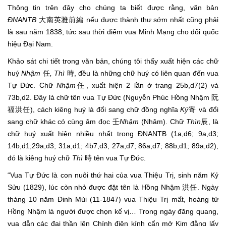
Thông tin trên đây cho chúng ta biết được rằng, văn bản
ĐNANTB
大南英雅前編 nếu được thành thư sớm nhất cũng phải
là sau năm 1838, tức sau thời điểm vua Minh Mạng cho đổi quốc
hiệu Đại Nam.
Khảo sát chi tiết trong văn bản, chúng tôi thấy xuất hiện các chữ
huý
Nhậm
任
, Thì
時, đều là những chữ huý có liên quan đến vua
Tự Đức. Chữ
Nhậm
任, xuất hiện 2 lần ở trang 25b,d7(2) và
73b,d2. Đây là chữ tên vua Tự Đức (Nguyễn Phúc Hồng Nhậm 阮
福洪任), cách kiêng huý là đổi sang chữ đồng nghĩa
Ký
寄 và đổi
sang chữ khác có cùng âm đọc 壬
Nhậm
(Nhâm). Chữ
Thìn
辰, là
chữ huý xuất hiện nhiều nhất trong ĐNANTB (1a,d6; 9a,d3;
14b,d1;29a,d3; 31a,d1; 4b7,d3, 27a,d7; 86a,d7; 88b,d1; 89a,d2),
đó là kiêng huý chữ
Thì
時 tên vua Tự Đức.
“Vua Tự Đức là con nuôi thứ hai của vua Thiệu Trị, sinh năm Kỷ
Sửu (1829), lúc còn nhỏ được đặt tên là Hồng Nhậm 洪任. Ngày
tháng 10 năm Đinh Mùi (11-1847) vua Thiệu Trị mất, hoàng tử
Hồng Nhậm là người được chọn kế vị… Trong ngày đăng quang,
vua dẫn các đại thần lên Chính điện kính cẩn mở Kim đằng lấy