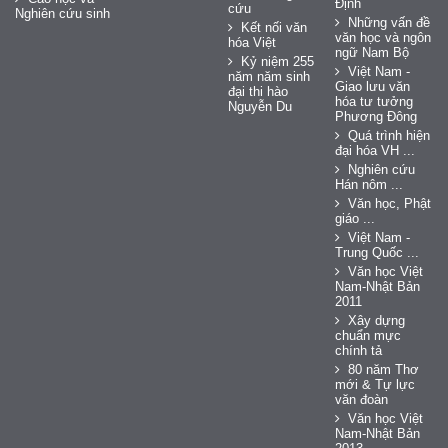
Định
cứu
Nghiên cứu sinh
Những vấn đề
Kết nối văn
văn học và ngôn
hóa Việt
ngữ Nam Bộ
Kỷ niệm 255
Việt Nam -
năm năm sinh
Giao lưu văn
đại thi hào
hóa tư tưởng
Nguyễn Du
Phương Đông
Quá trình hiện
đại hóa VH ...
Nghiên cứu
Hán nôm ...
Văn học, Phật
giáo ...
Việt Nam -
Trung Quốc ...
Văn học Việt
Nam-Nhật Bản
2011
Xây dựng
chuẩn mực
chính tả
80 năm Thơ
mới & Tự lực
văn đoàn
Văn học Việt
Nam-Nhật Bản