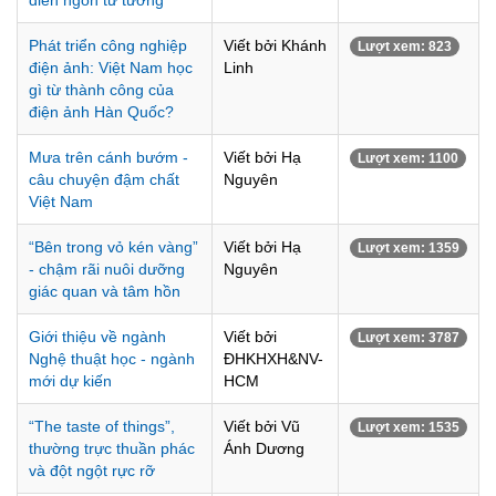
diễn ngôn tư tưởng
Phát triển công nghiệp
Viết bởi Khánh
Lượt xem: 823
điện ảnh: Việt Nam học
Linh
gì từ thành công của
điện ảnh Hàn Quốc?
Mưa trên cánh bướm -
Viết bởi Hạ
Lượt xem: 1100
câu chuyện đậm chất
Nguyên
Việt Nam
“Bên trong vỏ kén vàng”
Viết bởi Hạ
Lượt xem: 1359
- chậm rãi nuôi dưỡng
Nguyên
giác quan và tâm hồn
Giới thiệu về ngành
Viết bởi
Lượt xem: 3787
Nghệ thuật học - ngành
ĐHKHXH&NV-
mới dự kiến
HCM
“The taste of things”,
Viết bởi Vũ
Lượt xem: 1535
thường trực thuần phác
Ánh Dương
và đột ngột rực rỡ