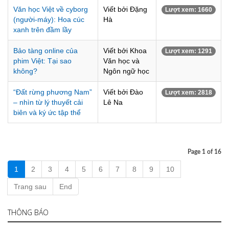
Văn học Việt về cyborg
Viết bởi Đặng
Lượt xem: 1660
(người-máy): Hoa cúc
Hà
xanh trên đầm lầy
Bảo tàng online của
Viết bởi Khoa
Lượt xem: 1291
phim Việt: Tại sao
Văn học và
không?
Ngôn ngữ học
“Đất rừng phương Nam”
Viết bởi Đào
Lượt xem: 2818
– nhìn từ lý thuyết cải
Lê Na
biên và ký ức tập thể
Page 1 of 16
1
2
3
4
5
6
7
8
9
10
Trang sau
End
THÔNG BÁO