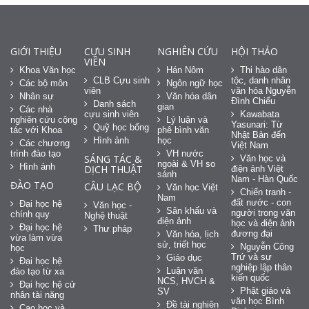
GIỚI THIỆU
CỰU SINH
NGHIÊN CỨU
HỘI THẢO
VIÊN
Khoa Văn học
Hán Nôm
Thi hào dân
CLB Cựu sinh
tộc, danh nhân
Các bộ môn
Ngôn ngữ học
viên
văn hóa Nguyễn
Nhân sự
Văn hóa dân
Đình Chiểu
Danh sách
gian
Các nhà
cựu sinh viên
Kawabata
nghiên cứu cộng
Lý luận và
Yasunari: Từ
Quỹ học bổng
tác với Khoa
phê bình văn
Nhật Bản đến
Hình ảnh
học
Các chương
Việt Nam
trình đào tạo
VH nước
SÁNG TÁC &
Văn học và
ngoài & VH so
Hình ảnh
DỊCH THUẬT
điện ảnh Việt
sánh
Nam - Hàn Quốc
ĐÀO TẠO
CÂU LẠC BỘ
Văn học Việt
Chiến tranh -
Nam
đất nước - con
Đại học hệ
Văn học -
Sân khấu và
người trong văn
chính quy
Nghệ thuật
điện ảnh
học và điện ảnh
Đại học hệ
Thư pháp
đương đại
Văn hóa, lịch
vừa làm vừa
sử, triết học
Nguyễn Công
học
Trứ và sự
Giáo dục
Đại học hệ
nghiệp lập thân
Luận văn
đào tạo từ xa
kiến quốc
NCS, HVCH &
Đại học hệ cử
Phật giáo và
SV
nhân tài năng
văn học Bình
Đề tài nghiên
Cao học và