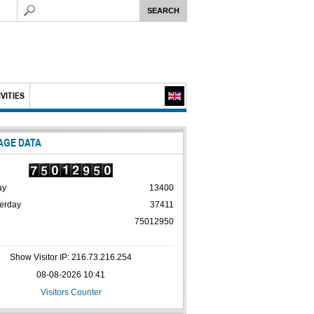
VITIES
AGE DATA
ay
13400
erday
37411
75012950
Show Visitor IP: 216.73.216.254
08-08-2026 10:41
Visitors Counter