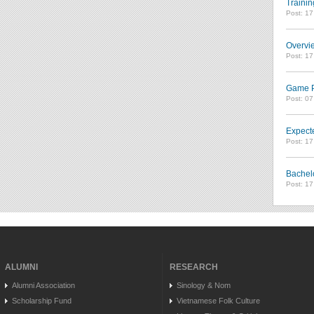
Trainin
Post: 1
Overvie
Post: 1
Game Pl
Post: 0
Expect
Post: 1
Bachel
Post: 1
ALUMNI
RESEARCH
Alumni Association
Sinology & Nom
Scholarship Fund
Vietnamese Folk Culture