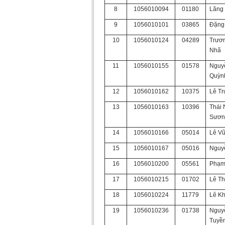
8
1056010094
01180
Lăng
9
1056010101
03865
Đặng 
10
1056010124
04289
Trươ
Nhã
11
1056010155
01578
Nguy
Quỳn
12
1056010162
10375
Lê T
13
1056010163
10396
Thái
Sươn
14
1056010166
05014
Lê V
15
1056010167
05016
Nguy
16
1056010200
05561
Phạm
17
1056010215
01702
Lê Th
18
1056010224
11779
Lê K
19
1056010236
01738
Nguy
Tuyề