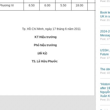
Post: 2
 Phương Vi
6.50
6.00
5.50
18.00
Book te
UK in s
Post: 2
ngày 17 tháng 6 năm 2011
2024-2
Messag
KT Hiệu trưởng
Post: 1
u trưởng
USSH Jo
 ký)
Future
Post: 1
ữu Phước
The st
Post: 10
“Histor
after 1
Nguyễn
Xuân K
Post: 2