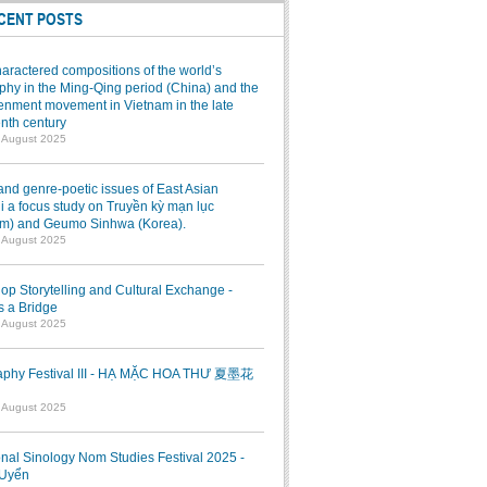
CENT POSTS
aractered compositions of the world’s
hy in the Ming-Qing period (China) and the
enment movement in Vietnam in the late
nth century
7 August 2025
and genre-poetic issues of East Asian
 a focus study on Truyền kỳ mạn lục
am) and Geumo Sinhwa (Korea).
7 August 2025
p Storytelling and Cultural Exchange -
s a Bridge
7 August 2025
raphy Festival III - HẠ MẶC HOA THƯ 夏墨花
1 August 2025
onal Sinology Nom Studies Festival 2025 -
Uyển