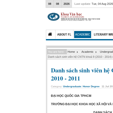
08
08
2026
Last update
Tue, 04 Aug 202
ABOUT FL
ACADEMIC
LITERARY WR
You are here:
Home
Academic
Undergrad
Danh sách sinh viên hệ CNTN khoá 9 (2010 - 2014)
Danh sách sinh viên hệ
2010 - 2011
Category:
Undergraduate: Honor Degree
11
Jul
20
ĐẠI HỌC QUỐC GIA TPHCM CỘ
TRƯỜNG ĐẠI HỌC KHOA HỌC XÃ HỘI V
DANH SÁCH 