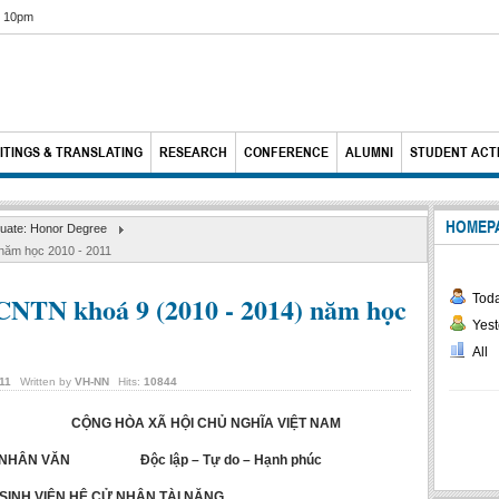
6 10pm
ITINGS & TRANSLATING
RESEARCH
CONFERENCE
ALUMNI
STUDENT ACTI
HOMEP
uate: Honor Degree
 năm học 2010 - 2011
 CNTN khoá 9 (2010 - 2014) năm học
Tod
Yest
All
11
Written by
VH-NN
Hits:
10844
NG HÒA XÃ HỘI CHỦ NGHĨA VIỆT NAM
À NHÂN VĂN Độc lập – Tự do – Hạnh phúc
SINH VIÊN HỆ CỬ NHÂN TÀI NĂNG