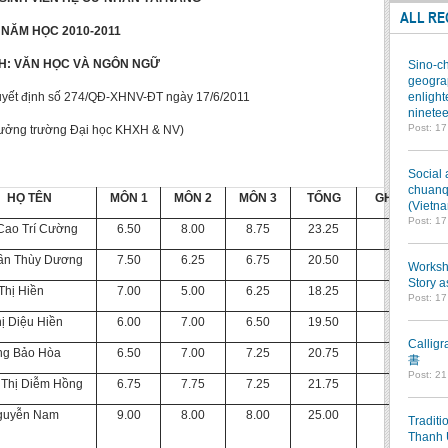
ALL RE
NĂM HỌC 2010-2011
H: VĂN HỌC VÀ NGÔN NGỮ
Sino-ch
geograp
uyết định số 274/QĐ-XHNV-ĐT ngày 17/6/2011
enlight
ninetee
Post: 1
rưởng trường Đại học KHXH & NV)
Social 
chuanqi
HỌ TÊN
MÔN 1
MÔN 2
MÔN 3
TỔNG
GHI CHÚ
(Vietn
Post: 1
Cao Trí Cường
6.50
8.00
8.75
23.25
rần Thùy Dương
7.50
6.25
6.75
20.50
Worksho
Story a
Thị Hiền
7.00
5.00
6.25
18.25
Post: 1
ị Diệu Hiền
6.00
7.00
6.50
19.50
Callig
ng Bảo Hòa
6.50
7.00
7.25
20.75
書
Post: 2
 Thị Diễm Hồng
6.75
7.75
7.25
21.75
guyễn Nam
9.00
8.00
8.00
25.00
Traditi
Thanh 