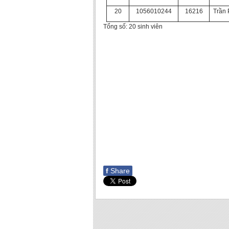
20
1056010244
16216
Trần
Tổng số: 20 sinh viên
Tp. Hồ Chí Minh, 
Phó hiệ
(đã
TS. Lê H
f
Share