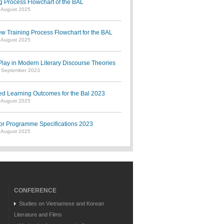
g Process Flowchart of the BAL
7 August 2025
w Training Process Flowchart for the BAL
7 August 2025
ay in Modern Literary Discourse Theories
7 September 2023
ed Learning Outcomes for the Bal 2023
7 August 2025
or Programme Specifications 2023
7 August 2025
CONFERENCE
Studies on Vietnamese and Korean
Literature and Films