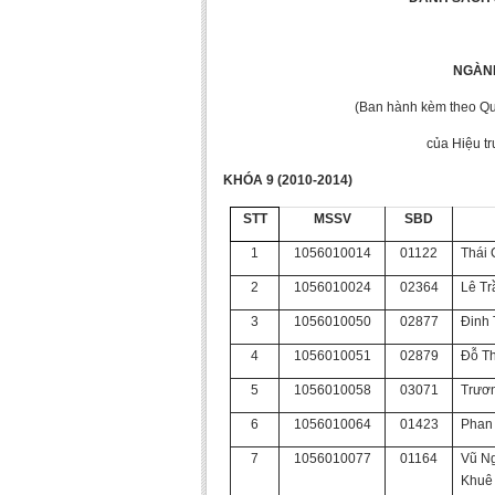
NGÀN
(Ban hành kèm theo Q
của Hiệu t
KHÓA 9 (2010-2014)
STT
MSSV
SBD
1
1056010014
01122
Thái 
2
1056010024
02364
Lê T
3
1056010050
02877
Đinh 
4
1056010051
02879
Đỗ Th
5
1056010058
03071
Trươ
6
1056010064
01423
Phan
7
1056010077
01164
Vũ N
Khuê