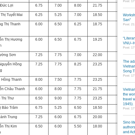
Post: 1
 Đức Lợi
6.75
7.00
8.00
21.75
Thị Tuyết Mai
6.25
5.25
7.00
18.50
Worksh
San"
ng Thị Thanh
6.00
6.50
6.25
18.75
Post: 2
“Litera
ễn Thị Hương
6.00
6.50
6.75
19.25
VNU–HC
h
Post: 1
rường Sơn
7.25
7.75
7.00
22.00
The ada
 Nguyễn Hồng
7.25
7.75
8.25
23.25
Vietnam
g
Song T
Post: 1
ũ Hồng Thanh
8.00
7.50
7.75
23.25
ễn Châu Thanh
6.00
8.00
7.75
21.75
Vietnam
the wor
 Thị Thư
6.50
9.00
7.75
23.25
travel 
1945).
ị Bảo Trâm
6.75
5.25
6.50
18.50
Post: 1
hánh Trung
7.25
6.00
6.75
20.00
Sino li
ễn Thị Kim
6.50
6.00
5.50
18.00
authors
and Ac
n