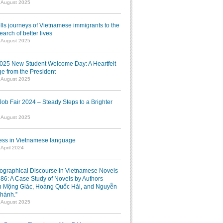
1 August 2025
lls journeys of Vietnamese immigrants to the
earch of better lives
1 August 2025
025 New Student Welcome Day: A Heartfelt
e from the President
7 August 2025
b Fair 2024 – Steady Steps to a Brighter
7 August 2025
ress in Vietnamese language
 April 2024
iographical Discourse in Vietnamese Novels
986: A Case Study of Novels by Authors
 Mộng Giác, Hoàng Quốc Hải, and Nguyễn
hánh.”
1 August 2025