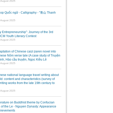
7 August 2025
op Quốc ngữ - Calligraphy - "青山 Thanh
1 August 2025
ry Entrepreneurship”: Journey of the 3rd
M Youth Literary Contest
7 August 2025
ptation of Chinese caizi jiaren novel into
ese Nôm verse tale (A case study of Truyện
inh, Hảo cầu truyện, Ngọc Kiều Lê
7 August 2025
ese national language travel writing about
ld: content and characteristics (survey of
writing works from the late 19th century to
7 August 2025
terature on Buddhist theme by Confucian
 of the Le - Nguyen Dynasty: Appearance
hievements