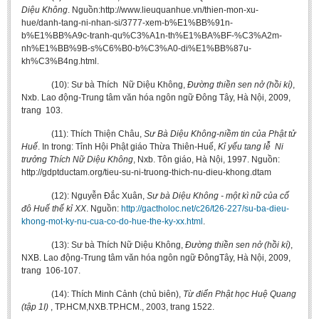
Diệu Không
. Nguồn:http://www.lieuquanhue.vn/thien-mon-xu-
hue/danh-tang-ni-nhan-si/3777-xem-b%E1%BB%91n-
b%E1%BB%A9c-tranh-qu%C3%A1n-th%E1%BA%BF-%C3%A2m-
nh%E1%BB%9B-s%C6%B0-b%C3%A0-di%E1%BB%87u-
kh%C3%B4ng.html.
(10): Sư bà Thích Nữ Diệu Không,
Đường thiền sen nở (hồi kí)
,
Nxb. Lao động-Trung tâm văn hóa ngôn ngữ Đông Tây, Hà Nội, 2009,
trang 103.
(11): Thích Thiện Châu,
Sư Bà Diệu Không-niềm tin của Phật tử
Huế
. In trong: Tỉnh Hội Phật giáo Thừa Thiên-Huế,
Kỉ yếu tang lễ Ni
trưởng Thích Nữ Diệu Không
, Nxb. Tôn giáo, Hà Nội, 1997. Nguồn:
http://gdptductam.org/tieu-su-ni-truong-thich-nu-dieu-khong.dtam
(12): Nguyễn Đắc Xuân,
Sư bà Diệu Không - một kì nữ của cố
đô Huế thế kỉ XX
. Nguồn:
http://gactholoc.net/c26/t26-227/su-ba-dieu-
khong-mot-ky-nu-cua-co-do-hue-the-ky-xx.html
.
(13): Sư bà Thích Nữ Diệu Không,
Đường thiền sen nở (hồi kí)
,
NXB. Lao động-Trung tâm văn hóa ngôn ngữ ĐôngTây, Hà Nội, 2009,
trang 106-107.
(14): Thích Minh Cảnh (chủ biên),
Từ điển Phật học Huệ Quang
(tập 1I)
, TP.HCM,NXB.TP.HCM., 2003, trang 1522.