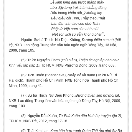
Lễ kính lòng đau trước thánh thây
Lửa dậy lưng trời, thân chẳng động
Dầu loang khắp đất, ý không lay
Tiêu diêu cõi Tịnh, Thầy theo Phật
Lận đận trần lao con nhớ Thầy
Phật tử Việt nam còn nhớ mãi
”.
Nét son lịch sử vẫn không phai
Nguồn: Sư bà Thích Nữ Diệu Không,
Đường thiền sen nở (hồi
kí)
, NXB. Lao động-Trung tâm văn hóa ngôn ngữ Đông Tây, Hà Nội,
2009, trang 105.
(5): Thích Nguyên Chơn (chủ biên),
Thiện ác nghiệp báo chư
kinh yếu tập (tập 1),
Tp.HCM, NXB Phương Đông, 2009, trang 668.
(6): Tịch Thiên (Shantideva),
Nhập bồ tát hạnh
(Thích Nữ Trí
Hải dịch), Thành phố Hồ Chí Minh, NXB.Tổng hợp Thành phố Hồ Chí
Minh, 1999, trang 41.
(7): Sư bà Thích Nữ Diệu Không,
Đường thiền sen nở (hồi kí)
,
NXB. Lao động-Trung tâm văn hóa ngôn ngữ Đông Tây, Hà Nội, 2009,
trang 103.
(8): Nguyễn Đắc Xuân,
Từ Phú Xuân đến Huế (tự truyện-tập 2)
,
TPHCM, NXB.Trẻ, 2012, trang 17-18.
(9): Thái Kim Lan,
Xem bốn bức tranh Quán Thế Âm nhớ Sư Bà