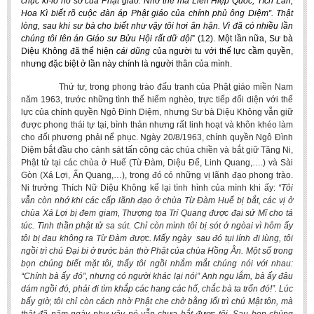
chục kí-lô hồ sơ của Phật giáo. Nhờ thế mà Liên Hiệp Quốc, Tích Lan,
Hoa Kì biết rõ cuộc đàn áp Phật giáo của chính phủ ông Diệm”. Thật
lòng, sau khi sư bà cho biết như vậy tôi hơi ân hận. Vì đã có nhiều lần
chúng tôi lên án Giáo sư Bửu Hội rất dữ dội
” (12). Một lần nữa, Sư bà
Diệu Không đã thể hiện
cái dũng
của người tu với thế lực cầm quyền,
nhưng đặc biệt ở lần này chính là người thân của mình.
Thứ tư, trong phong trào đấu tranh của Phật giáo miền Nam
năm 1963, trước những tình thế hiểm nghèo, trực tiếp đối diện với thế
lực của chính quyền Ngô Đình Diệm, nhưng Sư bà Diệu Không vẫn giữ
được phong thái tự tại, bình thản nhưng rất linh hoạt và khôn khéo làm
cho đối phương phải nể phục. Ngày 20/8/1963, chính quyền Ngô Đình
Diệm bắt đầu cho cảnh sát tấn công các chùa chiền và bắt giữ Tăng Ni,
Phật tử tại các chùa ở Huế (Từ Đàm, Diệu Đế, Linh Quang,….) và Sài
Gòn (Xá Lợi, Ấn Quang,…), trong đó có những vị lãnh đạo phong trào.
Ni trưởng Thích Nữ Diệu Không kể lại tình hình của mình khi ấy:
“Tôi
vẫn còn nhớ khi các cấp lãnh đạo ở chùa Từ Đàm Huế bị bắt, các vị ở
chùa Xá Lợi bị đem giam, Thượng tọa Trí Quang được đại sứ Mĩ cho tá
túc. Tinh thần phật tử sa sút. Chỉ còn mình tôi bị sót ở ngòai vì hôm ấy
tôi bị đau không ra Từ Đàm được. Mấy ngày sau đó tụi lính đi lùng, tôi
ngồi trì chú Đại bi ở trước bàn thờ Phật của chùa Hồng Ân. Một số trong
bọn chúng biết mặt tôi, thấy tôi ngồi nhắm mắt chúng nói với nhau:
“Chính bà ấy đó”, nhưng có người khác lại nói” Anh ngu lắm, bà ấy đâu
dám ngồi đó, phải đi tìm khắp các hang các hố, chắc bà ta trốn đó!”. Lúc
bấy giờ, tôi chỉ còn cách nhờ Phật che chở bằng lối trì chú Mật tôn, mà