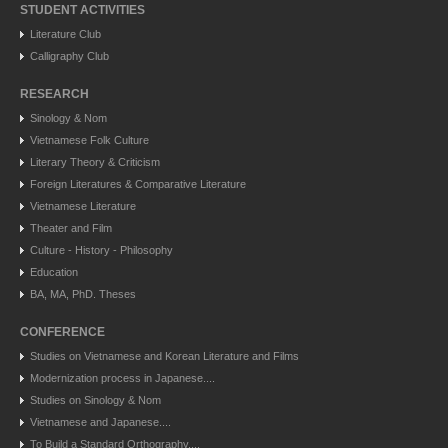
STUDENT ACTIVITIES
Literature Club
Calligraphy Club
RESEARCH
Sinology & Nom
Vietnamese Folk Culture
Literary Theory & Criticism
Foreign Literatures & Comparative Literature
Vietnamese Literature
Theater and Film
Culture - History - Philosophy
Education
BA, MA, PhD. Theses
CONFERENCE
Studies on Vietnamese and Korean Literature and Films
Modernization process in Japanese....
Studies on Sinology & Nom
Vietnamese and Japanese....
To Build a Standard Orthography....