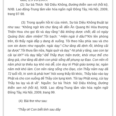
(2): Sư bà Thích Nữ Diệu Không,
Đường thiền sen nở (hồi kí)
,
NXB. Lao động-Trung tâm văn hóa ngôn ngữ Đông Tây, Hà Nội, 2009,
trang 97-98.
(3): Trong quyển hồi kí của mình, Sư bà Diệu Không thuật lại
như sau: “Không ngờ khi chư tăng về đến Ấn Quang thì Hòa thượng
Thiện Hoa cho gọi tôi và dạy rằng:”-
Bà không được chết, đã có ngày
Quảng Đức đảm nhiệm
”.Tôi bạch: “-
Hiện ngài ở đâu
?”Khi lên phòng
trên, tôi thấy ngài đắp y đang đi xuống. Tôi theo hầu phía sau và cho
con xin được như nguyện. ngài dạy:”-
Chư tăng đã định rồi, không cãi
lại được
”.Tôi thưa lần nữa, Ngài quở và dạy:”-
Ni phải y tăng, sao con lại
cãi lại lời
?”-Và dạy tiếp:”-
Để Thầy thực hiện trước, khỏi nhục thể cho
tăng già, chư tăng đã định con phải sống để phụng sự Đạo. Con nên rõ
năm phút tự thiêu tuy khó mà dễ, còn duy trì Phật giáo tương lai, ngàn
năm mới khó làm. Con nên ráng sống cho Đạo, còn Thầy năm nay đã
72 tuổi rồi, hi sinh là phải hơn
”.Nói xong thấy tôi khóc, Thầy bảo vào lạy
Phật và cho con xuống để Thầy còn tụng kinh. Tôi lạy Phật xong, cúi lạy
Thầy ba lạy và đi về”. Nguồn: Sư bà Thích Nữ Diệu Không,
Đường
thiền sen nở (hồi kí)
, NXB. Lao động-Trung tâm văn hóa ngôn ngữ
Đông Tây, Hà Nội, 2009, trang 99.
(4): Bài thơ như sau:
“
Thầy ơi! Con biết tính sau đây