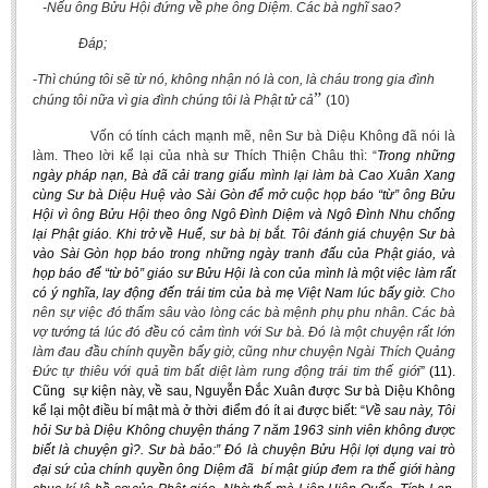
-Nếu ông Bửu Hội đứng về phe ông Diệm. Các bà nghĩ sao?
Đáp;
-Thì chúng tôi sẽ từ nó, không nhận nó là con, là cháu trong gia đình
”
chúng tôi nữa vì gia đình chúng tôi là Phật tử cả
(10)
Vốn có tính cách mạnh mẽ, nên Sư bà Diệu Không đã nói là
làm. Theo lời kể lại của nhà sư Thích Thiện Châu thì: “
Trong những
ngày pháp nạn, Bà đã cải trang giấu mình lại làm bà Cao Xuân Xang
cùng Sư bà Diệu Huệ vào Sài Gòn để mở cuộc họp báo “từ” ông Bửu
Hội vì ông Bửu Hội theo ông Ngô Đình Diệm và Ngô Đình Nhu chống
lại Phật giáo. Khi trở về Huế, sư bà bị bắt.
Tôi đánh giá chuyện Sư bà
vào Sài Gòn họp báo trong những ngày tranh đấu của Phật giáo, và
họp báo để “từ bỏ” giáo sư Bửu Hội là con của mình là một việc làm rất
có ý nghĩa, lay động đến trái tim của bà mẹ Việt Nam lúc bấy giờ.
Cho
nên sự việc đó thấm sâu vào lòng các bà mệnh phụ phu nhân. Các bà
vợ tướng tá lúc đó đều có cảm tình với Sư bà. Đó là một chuyện rất lớn
làm đau đầu chính quyền bấy giờ, cũng như chuyện Ngài Thích Quảng
Đức tự thiêu với quả tim bất diệt làm rung động trái tim thế giới
” (11).
Cũng sự kiện này, về sau, Nguyễn Đắc Xuân được Sư bà Diệu Không
kể lại một điều bí mật mà ở thời điểm đó ít ai được biết: “
Về sau này, Tôi
hỏi Sư bà Diệu Không chuyện tháng 7 năm 1963 sinh viên không được
biết là chuyện gì?. Sư bà bảo:” Đó là chuyện Bửu Hội lợi dụng vai trò
đại sứ của chính quyền ông Diệm đã bí mật giúp đem ra thế giới hàng