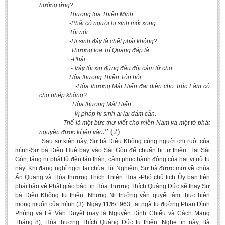
hưởng ứng?
Thượng tọa Thiện Minh:
-Phải có người hi sinh mới xong
Tôi nói:
-Hi sinh đây là chết phải không?
Thượng tọa Trí Quang đáp là:
-Phải
- Vậy tôi xin đứng đầu đội cảm tử cho.
Hòa thượng Thiền Tôn hỏi:
-Hòa thượng Mật Hiển đại diện cho Trúc Lâm có
cho phép không?
Hòa thượng Mật Hiển:
-Vị pháp hi sinh ai lại dám cản.
Thế là một bức thư viết cho miền Nam và một tờ phát
.” (2)
nguyện được kí tên vào
Sau sự kiện này, Sư bà Diệu Không cùng người chị ruột của
mình-Sư bà Diệu Huệ bay vào Sài Gòn để chuẩn bị tự thiêu. Tại Sài
Gòn, tăng ni phật tử đều tán thán, cảm phục hành động của hai vị nữ tu
này. Khi đang nghỉ ngơi tại chùa Từ Nghiêm, Sư bà được mời về chùa
Ấn Quang và Hòa thượng Thích Thiện Hoa -Phó chủ tịch Ủy ban liên
phái bảo vệ Phật giáo báo tin Hòa thượng Thích Quảng Đức sẽ thay Sư
bà Diệu Không tự thiêu. Nhưng Ni trưởng vẫn quyết tâm thực hiện
mong muốn của mình (3). Ngày 11/6/1963, tại ngã tư đường Phan Đình
Phùng và Lê Văn Duyệt (nay là Nguyễn Đình Chiểu và Cách Mạng
Tháng 8), Hòa thượng Thích Quảng Đức tự thiêu. Nghe tin này, Bà