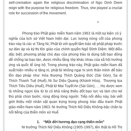
self-cremation again the religious discrimination of Ngo Dinh Diem
BA, MA, PhD. Theses
reign with the purpose for religious freedom. Thus, she played a crucial
role for succession of the movement.
CONFERENCE
*
Studies on Vietnamese and Korean Literature and Films
Phong trào Phật giáo miền Nam năm 1963 là một sự kiện có ý ‎‎
Modernization process in Japanese literature and in the literatures of
nghĩa của lịch sử Việt Nam hiện đại. Lực lượng nòng cốt của phong
East-Asian region
trào này là các vị Tăng Ni, Phật tử với quyết tâm bảo vệ phật pháp trước
sự đàn áp và kỳ thị tôn giáo của chính quyền Ngô Đình Diệm. Một điều
Studies on Sinology & Nom
đặc biệt, phương pháp chủ đạo của phong trào là dùng bất bạo động
Vietnamese and Japanese Literature Viewed from an East Asian
để chống lại bạo tàn, được nhiều tầng lớp khác nhau của xã hội hưởng
ứng và quốc tế ủng hộ. Trong phong trào này, Phật giáo miền Nam đã
Perspective
xuất hiện nhiều vị tăng ni, phật tử không ngại hi sinh thân mình để bảo
To Build a Standard Orthography in Schools and the Media
tồn đạo pháp như: Hòa thượng Thích Quảng Đức (Sài Gòn), Sa di
Thích Thanh Tuệ (Huế), Ni Sư Diệu Quang (Khánh Hòa), Thượng tọa
80 Years of New Poetry and the Self-Reliant Literary Group
Thích Tiêu Diêu (Huế), Phật tử Mai Tuyết An (Sài Gòn), ….Họ được xem
là những ngọn lửa từ bi có khả năng thiêu đốt bạo lực và làm cho kẻ
ALUMNI
thù phải chùn bước, rúng động lòng người. Tiếp nối điều này, bài viết
giới thiệu một nhân vật quan trọng trong phong trào đấu tranh Phật
Alumni Association
giáo miền Nam năm 1963: Ni trưởng Thích Nữ Diệu Không-bậc chân tu
nổi tiếng của thiền môn xứ Huế.
Scholarship Fund
1.
“Một đời hương đạo rạng thiền môn”
STUDENT ACTIVITIES
Ni trưởng Thích Nữ Diệu Không (1905-1997), tên thật là Hồ Thị