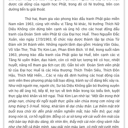
được cái
dũng
của người học Phật, trong đó có Ni trưởng, trên con
đường tiến tu giải thoát.
Thứ hai, tham gia vào phong trào đấu tranh Phật giáo miền
Nam năm 1963, cùng với nhiều vị Tăng Ni khác, Ni trưởng Thích Nữ
Diệu Không còn đứng bên cạnh và ủng hộ cho các hoạt động đấu
tranh của Đoàn Sinh viên Phật tử của Đại học Huế. Theo Nguyễn Đắc
Xuân, vào ngày 17/3/1963, tổ chức này được thành lập tại chùa Từ
Đàm với 34 thành viên. Những người lãnh đạo gồm: Hoàng Văn Giàu,
Võ Văn Thơ, Thái Thị Kim Lan, Phan Đình Bích. Vì thế, trong suốt năm
1963, phong trào đấu tranh của Phật giáo tại Huế, bên cạnh các vị
Tăng Ni uyên thâm, đạo hành, còn có một lực lượng trẻ có học, nhiệt
huyết, năng nổ tham gia tích cực (8). Gắn bó với Đoàn Sinh viên phật
tử của Đại học Huế là các Hòa thượng: Thích Thiện Siêu, Thích Đôn
Hậu, Thích Mật Hiển,....Các vị này đã định hướng các hoạt động của
sinh viên theo phương pháp bất bạo động, tránh sự cố đáng tiếc xảy ra.
Như một người mẹ, người chị, Sư bà Diệu Không gắn bó thường xuyên
với họ để ủng hộ, tiếp tế, trợ lực về tinh thần trong lúc biểu tình, tuyệt
thực gặp khó khăn và trở ngại. Thái Kim Lan nhớ lại: “
Một lần trong thời
pháp nạn, chúng tôi ngồi tuyệt thực giữa sân chùa trong cơn nóng rát
lưng tháng 5 ở Huế. Nóng, khát làm tê dại châu thân. Lại thêm mặt trời
buổi trưa chói lói đến phải nhắm nghiền mắt, hào hễn thở, gục mặt
trong nón lá, cơ hồ ngất lịm. Bỗng có ai sờ lưng với cái vuốt êm mát của
một bàn tay thật dịu dàng, tôi nhìn lên, thấy một cái nón rộng vành hầu
như che hết cả thân mình, sau giải nón màu lam, có một nét cười mỉm,