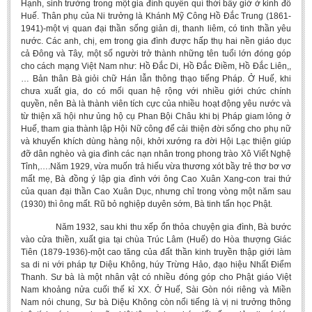
Hạnh, sinh trưởng trong một gia đình quyền quí thời bấy giờ ở kinh đô
Literature Club
Huế. Thân phụ của Ni trưởng là Khánh Mỹ Công Hồ Đắc Trung (1861-
1941)-một vị quan đại thần sống giản dị, thanh liêm, có tinh thần yêu
Calligraphy Club
nước. Các anh, chị, em trong gia đình được hấp thụ hai nền giáo dục
cả Đông và Tây, một số người trở thành những tên tuổi lớn đóng góp
cho cách mạng Việt Nam như: Hồ Đắc Di, Hồ Đắc Điềm, Hồ Đắc Liên,,
… Bản thân Bà giỏi chữ Hán lẫn thông thạo tiếng Pháp. Ở Huế, khi
chưa xuất gia, do có mối quan hệ rộng với nhiều giới chức chính
quyền, nên Bà là thành viên tích cực của nhiều hoạt động yêu nước và
từ thiện xã hội như ủng hộ cụ Phan Bội Châu khi bị Pháp giam lỏng ở
Huế, tham gia thành lập Hội Nữ công để cải thiện đời sống cho phụ nữ
và khuyến khích dùng hàng nội, khởi xướng ra đời Hội Lạc thiện giúp
đỡ dân nghèo và gia đình các nạn nhân trong phong trào Xô Viết Nghệ
Tỉnh,….Năm 1929, vừa muốn trả hiếu vừa thương xót bầy trẻ thơ bơ vơ
mất mẹ, Bà đồng ‎ý ‎lập gia đình với ông Cao Xuân Xang-con trai thứ
của quan đại thần Cao Xuân Dục, nhưng chỉ trong vòng một năm sau
(1930) thì ông mất. Rũ bỏ nghiệp duyên sớm, Bà tinh tấn học Phật.
Năm 1932, sau khi thu xếp ổn thỏa chuyện gia đình, Bà bước
vào cửa thiền, xuất gia tại chùa Trúc Lâm (Huế) do Hòa thượng Giác
Tiên (1879-1936)-một cao tăng của đất thần kinh truyền thập giới làm
sa di ni với pháp tự Diệu Không, húy Trừng Hảo, đạo hiệu Nhất Điểm
Thanh. Sư bà là một nhân vật có nhiều đóng góp cho Phật giáo Việt
Nam khoảng nửa cuối thế kỉ XX. Ở Huế, Sài Gòn nói riêng và Miền
Nam nói chung, Sư bà Diệu Không còn nổi tiếng là vị ni trưởng thông