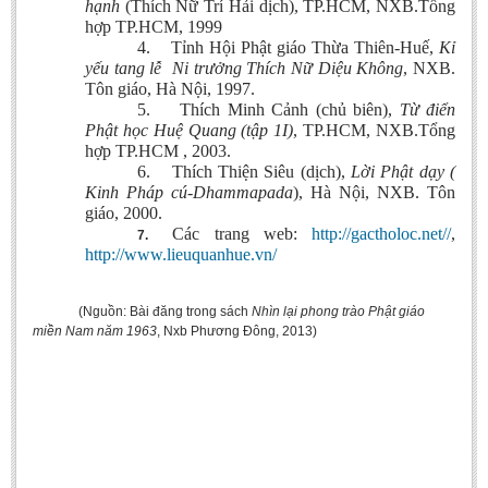
hạnh
(Thích Nữ Trí Hải dịch), TP.HCM, NXB.Tổng
hợp TP.HCM, 1999
4.
Tỉnh Hội Phật giáo Thừa Thiên-Huế,
Kỉ
yếu tang lễ Ni trưởng Thích Nữ Diệu Không
, NXB.
Tôn giáo, Hà Nội, 1997.
5.
Thích Minh Cảnh (chủ biên),
Từ điển
Phật học Huệ Quang (tập 1I)
, TP.HCM, NXB.Tổng
hợp TP.HCM , 2003.
6.
Thích Thiện Siêu (dịch),
Lời Phật dạy (
Kinh Pháp cú-Dhammapada
), Hà Nội, NXB. Tôn
giáo, 2000.
Các trang web:
http://gactholoc.net//
,
7.
http://www.lieuquanhue.vn/
(Nguồn: Bài đăng trong sách
Nhìn lại phong trào Phật giáo
miền Nam năm 1963
, Nxb Phương Đông, 2013)