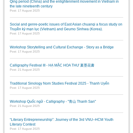
Qing period (China) and the enlightenment movement in Vietnam in
the late nineteenth century
Post: 17 August 2025
Social and genre-poetic issues of East Asian chuanqi a focus study on
Truyền kỳ mạn lục (Vietnam) and Geumo Sinhwa (Korea).
Post: 17 August 2025
Workshop Storytelling and Cultural Exchange - Story as a Bridge
Post: 17 August 2025
Calligraphy Festival III - HẠ MẶC HOA THƯ 夏墨花書
Post: 21 August 2025
Traditional Sinology Nom Studies Festival 2025 - Thanh Uyển
Post: 17 August 2025
Workshop Quốc ngữ - Calligraphy - "青山 Thanh San"
Post: 21 August 2025
“Literary Entrepreneurship”: Journey of the 3rd VNU–HCM Youth
Literary Contest
Post: 17 August 2025