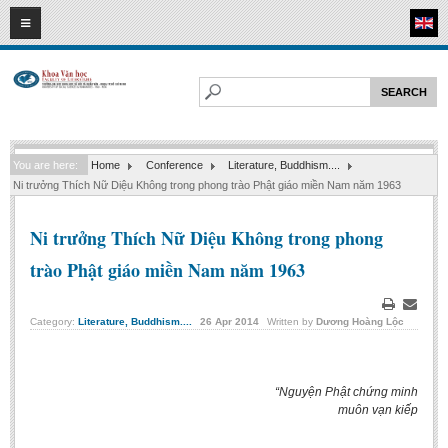
09
08
2026
HOME
ABOUT FL
Faculty of Literature
You are here:
Home
Conference
Literature, Buddhism....
Departments
Ni trưởng Thích Nữ Diệu Không trong phong trào Phật giáo miền Nam năm 1963
Department of Vietnamese Literature
Ni trưởng Thích Nữ Diệu Không trong phong
Department of Literary Theory and Criticism
trào Phật giáo miền Nam năm 1963
Department of Foreign Literatures and Comparative Literature
Department of Sinology-Nom Studies
Print
Email
Category:
Literature, Buddhism....
26
Apr
2014
Written by
Dương Hoàng Lộc
Department of Arts Studies
Center of Sinology and Nom Studies
Images - Events
“Nguyện Phật chứng minh
muôn vạn kiếp
ACADEMIC