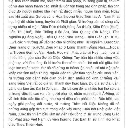
tuệ, tính cách mạnh mẽ, nhiệt tâm vì đạo pháp, lối sống giản dị, có đức
độ và đạo hạnh thanh cao, nhất là luôn tôn trọng bát kỉnh pháp, tận tình
giúp đỡ người nghèo khó nên rất được nhiều người kính mến. Ngay
sau khi xuất gia, Sư bà cùng Hòa thượng Giác Tiên lập An Nam Phật
học hội để chấn hưng, truyền bá Phật giáo. Ni trưởng còn có công xây
dựng nhiều ni viện: Diệu Đức (Huế),Hồng Ân (Huế), Kiều Đàm (Huế),
Liên Trì (Huế), Bảo Thắng (Hội An), Bảo Quang (Đà Nẵng), Tĩnh
Nghiêm (Quảng Ngãi), Diệu Quang (Nha Trang), Diệu Giác (Tp.HCM),
….và các ni trường để đào tạo cho ni chúng như: Từ Nghiêm, Dược Sư,
Diệu Tràng ở Tp.HCM, Diệu Pháp ở Long Thành (Đồng Nai),….Ngoài
ra, Trường Đại học Vạn Hạnh, Học viện Phật giáo tại Huế,…còn lưu lại
nhiều đóng góp của Sư bà Diệu Không. Tuy bận bịu nhiều công việc
phật sự, với tấm lòng từ bi trước tình cảnh nhiều trẻ mồ côi giữa thời
loạn lạc chiến tranh, Sư bà đã đứng ra thành lập nhiều cô nhi viện trên
khắp các tỉnh miền Trung. Ngoài việc chuyên tâm nghiên cứu kinh điển,
Ni trưởng còn dành thời gian phiên dịch nhiều bộ kinh từ tiếng Pali
sang tiếng Việt rất có giá trị: Thành duy thức luận, Du già sư địa luận,
Lăng già tâm ấn, Đại trí độ luận,…Sư bà còn để lại nhiều bài thơ có giá
trị trong việc đề cao vai trò người phụ nữ, nhấn mạnh đạo lí Á Đông, cổ
vũ tinh thần dân tộc cũng như sự vi diệu của phật pháp. Đặc biệt, sau
ngày giải phóng đất nước, Ni trưởng Thích Nữ Diệu Không đã có
những đóng góp tích cực trong việc xây dựng Giáo hội Phật giáo Việt
Nam, được tín nhiệm bầu làm ủy viên Hội đồng trị sự Trung ương Giáo
hội Phật giáo Việt Nam, ủy viên thường trực Ban Trị sự Tỉnh Hội Phật
giáo Thừa Thiên-Huế.