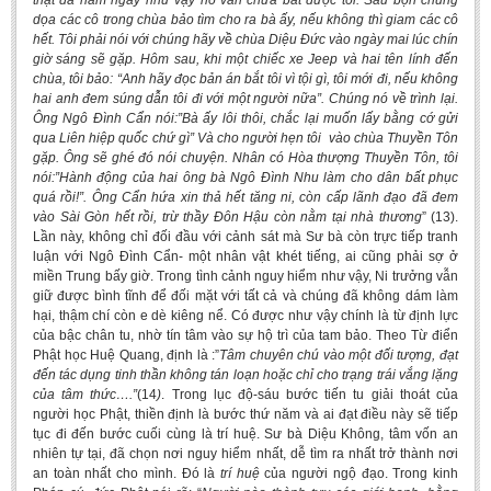
thật đã năm ngày như vậy nó vẫn chưa bắt được tôi. Sau bọn chúng
dọa các cô trong chùa bảo tìm cho ra bà ấy, nếu không thì giam các cô
hết. Tôi phải nói với chúng hãy về chùa Diệu Đức vào ngày mai lúc chín
giờ sáng sẽ gặp. Hôm sau, khi một chiếc xe Jeep và hai tên lính đến
chùa, tôi bảo: “Anh hãy đọc bản án bắt tôi vì tội gì, tôi mới đi, nếu không
hai anh đem súng dẫn tôi đi với một người nữa”. Chúng nó về trình lại.
Ông Ngô Đình Cẩn nói:”Bà ấy lôi thôi, chắc lại muốn lấy bằng cớ gửi
qua Liên hiệp quốc chứ gì” Và cho người hẹn tôi vào chùa Thuyền Tôn
gặp. Ông sẽ ghé đó nói chuyện. Nhân có Hòa thượng Thuyền Tôn, tôi
nói:”Hành động của hai ông bà Ngô Đình Nhu làm cho dân bất phục
quá rồi!”. Ông Cẩn hứa xin thả hết tăng ni, còn cấp lãnh đạo đã đem
vào Sài Gòn hết rồi, trừ thầy Đôn Hậu còn nằm tại nhà thương
” (13).
Lần này, không chỉ đối đầu với cảnh sát mà Sư bà còn trực tiếp tranh
luận với Ngô Đình Cẩn- một nhân vật khét tiếng, ai cũng phải sợ ở
miền Trung bấy giờ. Trong tình cảnh nguy hiểm như vậy, Ni trưởng vẫn
giữ được bình tĩnh để đối mặt với tất cả và chúng đã không dám làm
hại, thậm chí còn e dè kiêng nể. Có được như vậy chính là từ định lực
của bậc chân tu, nhờ tín tâm vào sự hộ trì của tam bảo. Theo Từ điển
Phật học Huệ Quang, định là :”
Tâm chuyên chú vào một đối tượng, đạt
đến tác dụng tinh thần không tán loạn hoặc chỉ cho trạng trái vắng lặng
của tâm thức….”
(14
)
. Trong lục độ-sáu bước tiến tu giải thoát của
người học Phật, thiền định là bước thứ năm và ai đạt điều này sẽ tiếp
tục đi đến bước cuối cùng là trí huệ. Sư bà Diệu Không, tâm vốn an
nhiên tự tại, đã chọn nơi nguy hiểm nhất, dễ tìm ra nhất trở thành nơi
an toàn nhất cho mình. Đó là
trí huệ
của người ngộ đạo. Trong kinh