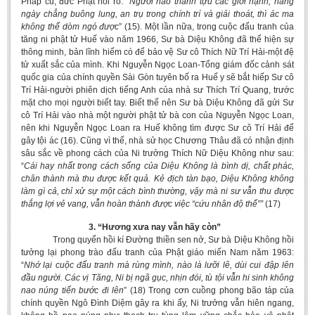
Pháp cú, đức Phật nói rõ: “
Người nào thành tựu các giới hạnh, hằng
ngày chẳng buông lung, an trụ trong chính trí và giải thoát, thì ác ma
không thể dòm ngó được
” (15). Một lần nữa, trong cuộc đấu tranh của
tăng ni phật tử Huế vào năm 1966, Sư bà Diệu Không đã thể hiện sự
thông minh, bản lĩnh hiếm có để bảo vệ Sư cô Thích Nữ Trí Hải-một đệ
tử xuất sắc của mình. Khi Nguyễn Ngọc Loan-Tổng giám đốc cảnh sát
quốc gia của chính quyền Sài Gòn tuyên bố ra Huế y sẽ bắt hiếp Sư cô
Trí Hải-người phiên dịch tiếng Anh của nhà sư Thích Trí Quang, trước
mặt cho mọi người biết tay. Biết thế nên Sư bà Diệu Không đã gửi Sư
cô Trí Hải vào nhà một người phật tử bà con của Nguyễn Ngọc Loan,
nên khi Nguyễn Ngọc Loan ra Huế không tìm được Sư cô Trí Hải để
gây tội ác (16). Cũng vì thế, nhà sử học Chương Thâu đã có nhận định
sâu sắc về phong cách của Ni trưởng Thích Nữ Diệu Không như sau:
“
Cái hay nhất trong cách sống của Diệu Không là bình dị, chất phác,
chân thành mà thu được kết quả. Kẻ địch tàn bạo, Diệu Không không
làm gì cả, chỉ xử sự một cách bình thường, vậy mà ni sư vẫn thu được
thắng lợi vẻ vang, vẫn hoàn thành được việc “cứu nhân độ thế””
(17)
3. “Hương xưa nay vẫn hãy còn”
Trong quyển hồi kí Đường thiền sen nở, Sư bà Diệu Không hồi
tưởng lại phong trào đấu tranh của Phật giáo miến Nam năm 1963:
“
Nhớ lại cuộc đấu tranh mà rùng mình, nào là lưỡi lê, dùi cui đập lên
đầu người. Các vị Tăng, Ni bị ngã gục, nhịn đói, tù tội vẫn hi sinh không
nao núng tiến bước đi lên
” (18) Trong cơn cuồng phong bão táp của
chính quyền Ngô Đình Diệm gây ra khi ấy, Ni trưởng vẫn hiên ngang,