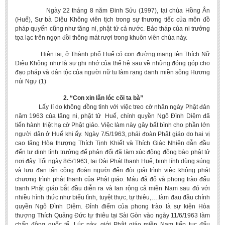
Ngày 22 tháng 8 năm Đinh Sửu (1997), tại chùa Hồng Ân
(Huế), Sư bà Diệu Không viên tịch trong sự thương tiếc của môn đồ
pháp quyến cũng như tăng ni, phật tử cả nước. Bảo tháp của ni trưởng
tọa lạc trên ngọn đồi thông mát rượi trong khuôn viên chùa này.
Hiện tại, ở Thành phố Huế có con đường mang tên Thích Nữ
Diệu Không như là sự ghi nhớ của thế hệ sau về những đóng góp cho
đạo pháp và dân tộc của người nữ tu làm rạng danh miền sông Hương
núi Ngự (1)
2. “Con xin lăn lóc cõi ta bà”
Lấy lí do không đồng ‎tình với việc treo cờ nhân ngày Phật đản
năm 1963 của tăng ni, phật tử Huế, chính quyền Ngô Đình Diệm đã
tiến hành triệt hạ cờ Phật giáo. Việc làm này gây bất bình cho phần lớn
người dân ở Huế khi ấy. Ngày 7/5/1963, phái đoàn Phật giáo do hai vị
cao tăng Hòa thượng Thích Tịnh Khiết và Thích Giác Nhiên dẫn đầu
đến tư dinh tỉnh trưởng để phản đối đã làm xúc động đồng bào phật tử
nơi đây. Tối ngày 8/5/1963, tại Đài Phát thanh Huế, binh lính dùng súng
và lựu đạn tấn công đoàn người đến đòi giải trình việc không phát
chương trình phát thanh của Phật giáo. Máu đã đổ và phong trào đấu
tranh Phật giáo bắt đầu diễn ra và lan rộng cả miền Nam sau đó với
nhiều hình thức như biểu tình, tuyệt thực, tự thiêu,….làm đau đầu chính
quyền Ngô Đình Diệm. Đỉnh điểm của phong trào là sự kiện Hòa
thượng Thích Quảng Đức tự thiêu tại Sài Gòn vào ngày 11/6/1963 làm
chấn động quốc tế. Lúc này, giới Phật giáo miền Nam tiếp tục đấu