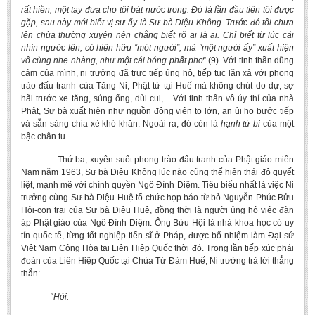
rất hiền, một tay đưa cho tôi bát nước trong. Đó là lần đầu tiên tôi được
gặp, sau này mới biết vị sư ấy là Sư bà Diệu Không. Trước đó tôi chưa
lên chùa thường xuyên nên chẳng biết rõ ai là ai. Chỉ biết từ lúc cái
nhìn ngước lên, có hiện hữu “một người”, mà “một người ấy” xuất hiện
vô cùng nhẹ nhàng, như một cái bóng phất phơ
” (9). Với tinh thần dũng
cảm của mình, ni trưởng đã trực tiếp ủng hộ, tiếp tục lăn xả với phong
trào đấu tranh của Tăng Ni, Phật tử tại Huế mà không chút do dự, sợ
hãi trước xe tăng, súng ống, dùi cui,... Với tinh thần vô úy thí của nhà
Phật, Sư bà xuất hiện như nguồn động viên to lớn, an ủi họ bước tiếp
và sẵn sàng chia xẻ khó khăn. Ngoài ra, đó còn là
hạnh từ bi
của một
bậc chân tu.
Thứ ba, xuyên suốt phong trào đấu tranh của Phật giáo miền
Nam năm 1963, Sư bà Diệu Không lúc nào cũng thể hiện thái độ quyết
liệt, mạnh mẽ với chính quyền Ngô Đình Diệm. Tiêu biểu nhất là việc Ni
trưởng cùng Sư bà Diệu Huệ tổ chức họp báo từ bỏ Nguyễn Phúc Bửu
Hội-con trai của Sư bà Diệu Huệ, đồng thời là người ủng hộ việc đàn
áp Phật giáo của Ngô Đình Diệm. Ông Bửu Hội là nhà khoa học có uy
tín quốc tế, từng tốt nghiệp tiến sĩ ở Pháp, được bổ nhiệm làm Đại sứ
Việt Nam Cộng Hòa tại Liên Hiệp Quốc thời đó. Trong lần tiếp xúc phái
đoàn của Liên Hiệp Quốc tại Chùa Từ Đàm Huế, Ni trưởng trả lời thẳng
thắn:
“
Hỏi: