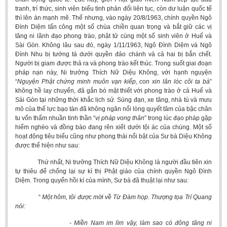
tranh, trí thức, sinh viên biểu tình phản đối liên tục, còn dư luận quốc tế
thì lên án mạnh mẽ. Thế nhưng, vào ngày 20/8/1963, chính quyền Ngô
Đình Diệm tấn công một số chùa chiền quan trọng và bắt giữ các vị
tăng ni lãnh đạo phong trào, phật tử cùng một số sinh viên ở Huế và
Sài Gòn. Không lâu sau đó, ngày 1/11/1963, Ngô Đình Diệm và Ngô
Đình Nhu bị tướng tá dưới quyền đảo chánh và cả hai bị bắn chết.
Người bị giam được thả ra và phong trào kết thúc. Trong suốt giai đoạn
pháp nạn này, Ni trưởng Thích Nữ Diệu Không, với hạnh nguyện
“
Nguyện Phật chứng minh muôn vạn kiếp, con xin lăn lóc cõi ta bà
”
không hề lay chuyển, đã gắn bó mật thiết với phong trào ở cả Huế và
Sài Gòn tại những thời khắc lịch sử. Súng đạn, xe tăng, nhà tù và mưu
mô của thế lực bạo tàn đã không ngăn nổi lòng quyết tâm của bậc chân
tu vốn thấm nhuần tinh thần “
vị pháp vong thân
” trong lúc đạo pháp gặp
hiểm nghèo và đồng bào đang rên xiết dưới tội ác của chúng. Một số
hoạt động tiêu biểu cũng như phong thái nổi bật của Sư bà Diệu Không
được thể hiện như sau:
Thứ nhất, Ni trưởng Thích Nữ Diệu Không là người đầu tiên xin
tự thiêu để chống lại sự kì thị Phật giáo của chính quyền Ngô Đình
Diệm. Trong quyển hồi kí của mình, Sư bà đã thuật lại như sau:
“
Một hôm, tôi được mời về Từ Đàm họp. Thượng tọa Trí Quang
nói:
- Miền Nam im lìm vậy, làm sao có đông tăng ni