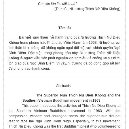
Undergraduate: Regular Degree
Con xin lăn lóc cõi ta bà”
(Thơ của Ni trưởng Thích Nữ Diệu Không)
Undergraduate: Honor Degree
Postgraduate
Tóm tắt
LITERARY WRITINGS & TRANSLATING
Bài viết giới thiệu về hành trạng của Ni trưởng Thích Nữ Diệu
Không trong phong trào Phật giáo Miền Nam năm 1963. Ni trưởng, với
RESEARCH
tinh thần bi-trí-dũng, đã không ngần ngại đối mặt với chính quyền Ngô
Đình Diệm. Đặc biệt, trong phong trào này, Ni trưởng Thích Nữ Diệu
Sinology & Nom
Không là người đầu tiên phát nguyện xin tự thiêu để chống lại sự kì thị
Linguistics
tôn giáo của Ngô Đình Diệm. Vì vậy, ni trưởng đã có đóng góp rất lớn
để phong trào thành công.
Vietnamese Folk Culture
Literary Theory & Criticism
Abstracts:
Vietnamese Literature
The Superior Nun Thich Nu Dieu Khong and the
Foreign Literatures & Comparative Literature
Southern Vietnam Buddhism movement in 1963
This paper introduces the activities of Thich Nu Dieu Khong at
Theater and Film
the Southern Vietnam Buddhism movement in 1963. With the
compassion, wisdom and courageousness, the superior nun did not
Culture - History - Philosophy
fear to face the Ngo Dinh Diem reign. Especially, in this movement,
Education
Thich Nu Dieu Khong was the first Buddhism priest who volunteered to