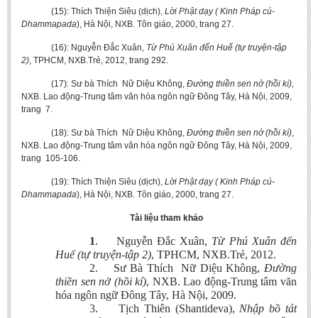
(15): Thích Thiện Siêu (dịch),
Lời Phật dạy ( Kinh Pháp cú-
Dhammapada
), Hà Nội, NXB. Tôn giáo, 2000, trang 27.
(16): Nguyễn Đắc Xuân,
Từ Phú Xuân đến Huế (tự truyện-tập
2)
, TPHCM, NXB.Trẻ, 2012, trang 292.
(17): Sư bà Thích Nữ Diệu Không,
Đường thiền sen nở (hồi kí)
,
NXB. Lao động-Trung tâm văn hóa ngôn ngữ Đông Tây, Hà Nội, 2009,
trang 7.
(18): Sư bà Thích Nữ Diệu Không,
Đường thiền sen nở (hồi kí)
,
NXB. Lao động-Trung tâm văn hóa ngôn ngữ Đông Tây, Hà Nội, 2009,
trang 105-106.
(19): Thích Thiện Siêu (dịch),
Lời Phật dạy ( Kinh Pháp cú-
Dhammapada
), Hà Nội, NXB. Tôn giáo, 2000, trang 27.
Tài liệu tham khảo
1
.
Nguyễn Đắc Xuân,
Từ Phú Xuân đến
Huế (tự truyện-tập 2)
, TPHCM, NXB.Trẻ, 2012.
2.
Sư Bà Thích Nữ Diệu Không,
Đường
thiền sen nở (hồi kí)
, NXB. Lao động-Trung tâm văn
hóa ngôn ngữ Đông Tây, Hà Nội, 2009.
3.
Tịch Thiên (Shantideva),
Nhập bồ tát