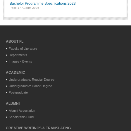
Bachelor Programme Specifications 2023
Post: 17 August 2025
ABOUT FL
Faculty of Literature
Departments
Images - Events
ACADEMIC
Undergraduate: Regular Degree
Undergraduate: Honor Degree
Postgraduate
ALUMNI
Alumni Association
Scholarship Fund
CREATIVE WRITINGS & TRANSLATING