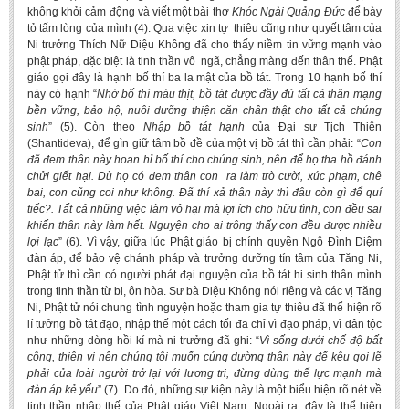
không khỏi cảm động và viết một bài thơ
Khóc Ngài Quảng Đức
để bày
tỏ tấm lòng của mình (4). Qua việc xin tự thiêu cũng như quyết tâm của
Ni trưởng Thích Nữ Diệu Không đã cho thấy niềm tin vững mạnh vào
phật pháp, đặc biệt là tinh thần vô ngã, chẳng màng đến thân thể. Phật
giáo gọi đây là hạnh bố thí ba la mật của bồ tát. Trong 10 hạnh bố thí
này có hạnh “
Nhờ bố thí máu thịt, bồ tát được đầy đủ tất cả thân mạng
bền vững, bảo hộ, nuôi dưỡng thiện căn chân thật cho tất cả chúng
sinh
” (5). Còn theo
Nhập bồ tát hạnh
của Đại sư Tịch Thiên
(Shantideva), để gìn giữ tâm bồ đề của một vị bồ tát thì cần phải: “
Con
đã đem thân này hoan hỉ bố thí cho chúng sinh, nên để họ tha hồ đánh
chửi giết hại. Dù họ có đem thân con ra làm trò cười, xúc phạm, chê
bai, con cũng coi như không. Đã thí xả thân này thì đâu còn gì để quí
tiếc?. Tất cả những việc làm vô hại mà lợi ích cho hữu tình, con đều sai
khiến thân này làm hết. Nguyện cho ai trông thấy con đều được nhiều
lợi lạc
” (6). Vì vậy, giữa lúc Phật giáo bị chính quyền Ngô Đình Diệm
đàn áp, để bảo vệ chánh pháp và trưởng dưỡng tín tâm của Tăng Ni,
Phật tử thì cần có người phát đại nguyện của bồ tát hi sinh thân mình
trong tinh thần từ bi, ôn hòa. Sư bà Diệu Không nói riêng và các vị Tăng
Ni, Phật tử nói chung tình nguyện hoặc tham gia tự thiêu đã thể hiện rõ
lí tưởng bồ tát đạo, nhập thế một cách tối đa chỉ vì đạo pháp, vì dân tộc
như những dòng hồi kí mà ni trưởng đã ghi: “
Vì sống dưới chế độ bất
công, thiên vị nên chúng tôi muốn cúng dường thân này để kêu gọi lẽ
phải của loài người trở lại với lương tri, đừng dùng thế lực mạnh mà
đàn áp kẻ yếu
” (7). Do đó, những sự kiện này là một biểu hiện rõ nét về
tinh thần nhập thế của Phật giáo Việt Nam. Ngoài ra, đây là thể hiện