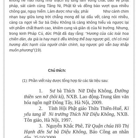
không hề nao núng như thạch trụ tùng lâm vững chắc bảo vệ phật
pháp, sát cánh cùng Tăng Ni, Phật tử và đồng bào vượt qua nhiều
chông gai, nguy hiểm. Làm được như vậy, phải Như cánh chim
nhạn bay giữa lưng trời chẳng mong để lại dấu vết, càng nói nhiều,
càng ca ngợi về Sư bà Diệu Không là càng không hiểu và ngược lại
với phẩm chất thanh cao, khiêm cung và giản dị của Ni trưởng. Nhưng,
trong kinh Pháp Cú, đức Phật đã dạy rằng: “
Hương của các loài hoa
chiên đàn, đa già la hay mạt lị đều không thể bay ngược gió, chỉ có mùi
hương đức hạnh của người chân chính, tuy ngược gió vẫn bay khắp
muôn phương
”(19).
Chú thích:
(1): Phần viết này được tổng hợp từ các tài liệu sau:
1.
Sư bà Thích Nữ Diệu Không,
Đường
thiền sen nở (hồi kí)
, NXB. Lao động-Trung tâm văn
hóa ngôn ngữ Đông Tây, Hà Nội, 2009.
2.
Tỉnh Hội Phật giáo Thừa Thiên-Huế,
Kỉ
yếu tang lễ Ni trưởng Thích Nữ Diệu Không
, NXB.
Tôn giáo, Hà Nội, 1997.
3.
Nguyễn Khắc Phê,
Từ Quận chúa Hồ Thị
Hạnh đến Sư bà Diệu Không
, Báo Công an nhân
dân, 25/10/2009.