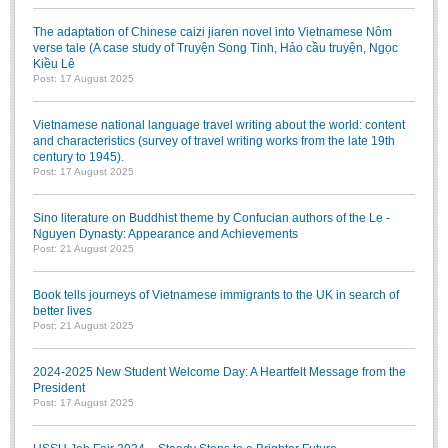
The adaptation of Chinese caizi jiaren novel into Vietnamese Nôm
verse tale (A case study of Truyện Song Tinh, Hảo cầu truyện, Ngọc
Kiều Lê
Post: 17 August 2025
Vietnamese national language travel writing about the world: content
and characteristics (survey of travel writing works from the late 19th
century to 1945).
Post: 17 August 2025
Sino literature on Buddhist theme by Confucian authors of the Le -
Nguyen Dynasty: Appearance and Achievements
Post: 21 August 2025
Book tells journeys of Vietnamese immigrants to the UK in search of
better lives
Post: 21 August 2025
2024-2025 New Student Welcome Day: A Heartfelt Message from the
President
Post: 17 August 2025