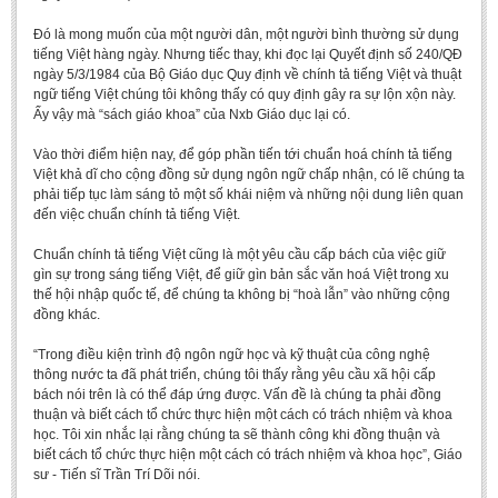
Đó là mong muốn của một người dân, một người bình thường sử dụng
tiếng Việt hàng ngày. Nhưng tiếc thay, khi đọc lại Quyết định số 240/QĐ
ngày 5/3/1984 của Bộ Giáo dục Quy định về chính tả tiếng Việt và thuật
ngữ tiếng Việt chúng tôi không thấy có quy định gây ra sự lộn xộn này.
Ấy vậy mà “sách giáo khoa” của Nxb Giáo dục lại có.
Vào thời điểm hiện nay, để góp phần tiến tới chuẩn hoá chính tả tiếng
Việt khả dĩ cho cộng đồng sử dụng ngôn ngữ chấp nhận, có lẽ chúng ta
phải tiếp tục làm sáng tỏ một số khái niệm và những nội dung liên quan
đến việc chuẩn chính tả tiếng Việt.
Chuẩn chính tả tiếng Việt cũng là một yêu cầu cấp bách của việc giữ
gìn sự trong sáng tiếng Việt, để giữ gìn bản sắc văn hoá Việt trong xu
thế hội nhập quốc tế, để chúng ta không bị “hoà lẫn” vào những cộng
đồng khác.
“Trong điều kiện trình độ ngôn ngữ học và kỹ thuật của công nghệ
thông nước ta đã phát triển, chúng tôi thấy rằng yêu cầu xã hội cấp
bách nói trên là có thể đáp ứng được. Vấn đề là chúng ta phải đồng
thuận và biết cách tổ chức thực hiện một cách có trách nhiệm và khoa
học. Tôi xin nhắc lại rằng chúng ta sẽ thành công khi đồng thuận và
biết cách tổ chức thực hiện một cách có trách nhiệm và khoa học”, Giáo
sư - Tiến sĩ Trần Trí Dõi nói.