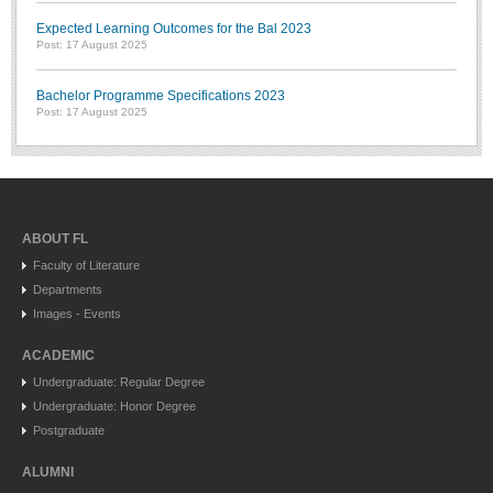
Expected Learning Outcomes for the Bal 2023
Post: 17 August 2025
Bachelor Programme Specifications 2023
Post: 17 August 2025
ABOUT FL
Faculty of Literature
Departments
Images - Events
ACADEMIC
Undergraduate: Regular Degree
Undergraduate: Honor Degree
Postgraduate
ALUMNI