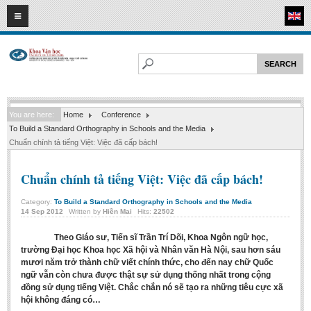
09
08
2026
HOME
ABOUT FL
Faculty of Literature
You are here:
Home
Conference
Departments
To Build a Standard Orthography in Schools and the Media
Department of Vietnamese Literature
Chuẩn chính tả tiếng Việt: Việc đã cấp bách!
Department of Literary Theory and Criticism
Chuẩn chính tả tiếng Việt: Việc đã cấp bách!
Department of Foreign Literatures and Comparative Literature
Category:
To Build a Standard Orthography in Schools and the Media
Department of Sinology-Nom Studies
14
Sep
2012
Written by
Hiền Mai
Hits:
22502
Department of Arts Studies
Theo Giáo sư, Tiến sĩ Trần Trí Dõi, Khoa Ngôn ngữ học,
Center of Sinology and Nom Studies
trường Đại học Khoa học Xã hội và Nhân văn Hà Nội, sau hơn sáu
mươi năm trở thành chữ viết chính thức, cho đến nay chữ Quốc
Images - Events
ngữ vẫn còn chưa được thật sự sử dụng thống nhất trong cộng
đồng sử dụng tiếng Việt. Chắc chắn nó sẽ tạo ra những tiêu cực xã
ACADEMIC
hội không đáng có…