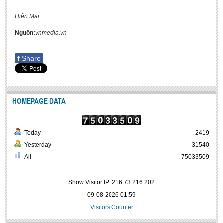
Hiền Mai
Nguồn:
vnmedia.vn
f
Share
HOMEPAGE DATA
Today
2419
Yesterday
31540
All
75033509
Show Visitor IP: 216.73.216.202
09-08-2026 01:59
Visitors Counter