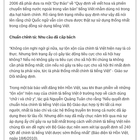
2006 đã phải đưa ra một “Dự thảo” về “Quy định về viết hoa và phiên
chuyển tiếng nước ngoài trong văn bản” tiếng Viêt nhằm dùng nó trong
địa hạt hành chính. Rõ ràng tình trạng nhiều quy định như vậy đã nói
lên rằng chữ Quốc ngữ vẫn còn chưa được thật sự sử dụng thống nhất
trong cộng đồng sử dụng tiếng Việt.
Chuẩn chính tả: Nhu cầu đã cấp bách
“Không còn nghi ngờ gì nữa, sự lộn xộn của chính tả Việt hiện nay là có
thực. Nhưng tình trạng ấy có gây tác động tiêu cực cho xã hội hay
không? Nếu nó không gây ra tiêu cực cho xã hội thì chúng ta không
cần phải thống nhất; còn nếu nó gây ra tiêu cực cho xã hội thì nhất định
chúng ta phải sửa, tức là phải thống nhất chính tả tiếng Việt” - Giáo sư
Dõi khẳng định.
Trong một bài báo viết đăng trên Hồn Việt, sau khi than phiền về những
“lộn xộn” hiện nay của chính tả tiếng Việt ở trường hợp về cách dùng
“chữ i và chữ y”, tác giả Nguyễn Quảng Tuân cho rằng “Nếu quyết định
chuẩn hóa chính tả tiếng Việt của Bộ Giáo dục hợp lý thì tất cả mọi
người, nhất là báo chí và các hệ thống truyền tin trong cả nước đã áp
dụng theo từ lâu rồi. Nhưng đến nay đã mấy chục năm trôi qua mà sự
áp dụng ấy chỉ gây ra sự bất nhất trong cách viết chính tả tiếng Việt nên
chúng tôi xin đề nghị với Bộ Giáo dục nên xem xét lại quyết định số 240
QĐ để chính tả tiếng Việt được sớm thống nhất” (Báo điện tử Hồn Việt,
ngày 18/6/2010).