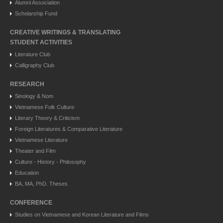
Alumni Association
Scholarship Fund
CREATIVE WRITINGS & TRANSLATING
STUDENT ACTIVITIES
Literature Club
Calligraphy Club
RESEARCH
Sinology & Nom
Vietnamese Folk Culture
Literary Theory & Criticism
Foreign Literatures & Comparative Literature
Vietnamese Literature
Theater and Film
Culture - History - Philosophy
Education
BA, MA, PhD. Theses
CONFERENCE
Studies on Vietnamese and Korean Literature and Films