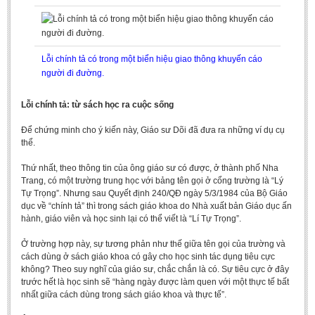
Undergraduate: Regular Degree
Undergraduate: Honor Degree
Postgraduate
Lỗi chính tả có trong một biển hiệu giao thông khuyến cáo
người đi đường.
LITERARY WRITINGS & TRANSLATING
Lỗi chính tả: từ sách học ra cuộc sống
RESEARCH
Để chứng minh cho ý kiến này, Giáo sư Dõi đã đưa ra những ví dụ cụ
Sinology & Nom
thể.
Linguistics
Thứ nhất, theo thông tin của ông giáo sư có được, ở thành phố Nha
Vietnamese Folk Culture
Trang, có một trường trung học với bảng tên gọi ở cổng trường là “Lý
Tự Trọng”. Nhưng sau Quyết định 240/QĐ ngày 5/3/1984 của Bộ Giáo
Literary Theory & Criticism
dục về “chính tả” thì trong sách giáo khoa do Nhà xuất bản Giáo dục ấn
hành, giáo viên và học sinh lại có thể viết là “Lí Tự Trọng”.
Vietnamese Literature
Foreign Literatures & Comparative Literature
Ở trường hợp này, sự tương phản như thế giữa tên gọi của trường và
cách dùng ở sách giáo khoa có gây cho học sinh tác dụng tiêu cực
Theater and Film
không? Theo suy nghĩ của giáo sư, chắc chắn là có. Sự tiêu cực ở đây
trước hết là học sinh sẽ “hàng ngày được làm quen với một thực tế bất
Culture - History - Philosophy
nhất giữa cách dùng trong sách giáo khoa và thực tế”.
Education