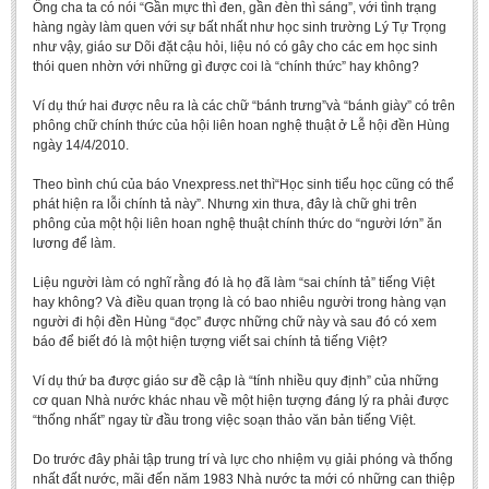
Ông cha ta có nói “Gần mực thì đen, gần đèn thì sáng”, với tình trạng
BA, MA, PhD. Theses
hàng ngày làm quen với sự bất nhất như học sinh trường Lý Tự Trọng
như vậy, giáo sư Dõi đặt cậu hỏi, liệu nó có gây cho các em học sinh
CONFERENCE
thói quen nhờn với những gì được coi là “chính thức” hay không?
Studies on Vietnamese and Korean Literature and Films
Ví dụ thứ hai được nêu ra là các chữ “bánh trưng”và “bánh giày” có trên
phông chữ chính thức của hội liên hoan nghệ thuật ở Lễ hội đền Hùng
Modernization process in Japanese literature and in the literatures of
ngày 14/4/2010.
East-Asian region
Theo bình chú của báo Vnexpress.net thì“Học sinh tiểu học cũng có thể
Studies on Sinology & Nom
phát hiện ra lỗi chính tả này”. Nhưng xin thưa, đây là chữ ghi trên
Vietnamese and Japanese Literature Viewed from an East Asian
phông của một hội liên hoan nghệ thuật chính thức do “người lớn” ăn
lương để làm.
Perspective
To Build a Standard Orthography in Schools and the Media
Liệu người làm có nghĩ rằng đó là họ đã làm “sai chính tả” tiếng Việt
hay không? Và điều quan trọng là có bao nhiêu người trong hàng vạn
80 Years of New Poetry and the Self-Reliant Literary Group
người đi hội đền Hùng “đọc” được những chữ này và sau đó có xem
báo để biết đó là một hiện tượng viết sai chính tả tiếng Việt?
ALUMNI
Ví dụ thứ ba được giáo sư đề cập là “tính nhiều quy định” của những
Alumni Association
cơ quan Nhà nước khác nhau về một hiện tượng đáng lý ra phải được
“thống nhất” ngay từ đầu trong việc soạn thảo văn bản tiếng Việt.
Scholarship Fund
Do trước đây phải tập trung trí và lực cho nhiệm vụ giải phóng và thống
STUDENT ACTIVITIES
nhất đất nước, mãi đến năm 1983 Nhà nước ta mới có những can thiệp