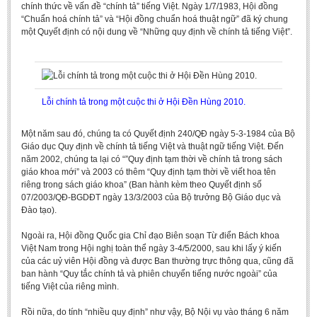
chính thức về vấn đề “chính tả” tiếng Việt. Ngày 1/7/1983, Hội đồng
Literature Club
“Chuẩn hoá chính tả” và “Hội đồng chuẩn hoá thuật ngữ” đã ký chung
Calligraphy Club
một Quyết định có nội dung về “Những quy định về chính tả tiếng Việt”.
Lỗi chính tả trong một cuộc thi ở Hội Đền Hùng 2010.
Một năm sau đó, chúng ta có Quyết định 240/QĐ ngày 5-3-1984 của Bộ
Giáo dục Quy định về chính tả tiếng Việt và thuật ngữ tiếng Việt. Đến
năm 2002, chúng ta lại có “”Quy định tạm thời về chính tả trong sách
giáo khoa mới” và 2003 có thêm “Quy định tạm thời về viết hoa tên
riêng trong sách giáo khoa” (Ban hành kèm theo Quyết định số
07/2003/QĐ-BGDĐT ngày 13/3/2003 của Bộ trưởng Bộ Giáo dục và
Đào tạo).
Ngoài ra, Hội đồng Quốc gia Chỉ đạo Biên soạn Từ điển Bách khoa
Việt Nam trong Hội nghị toàn thể ngày 3-4/5/2000, sau khi lấy ý kiến
của các uỷ viên Hội đồng và được Ban thường trực thông qua, cũng đã
ban hành “Quy tắc chính tả và phiên chuyển tiếng nước ngoài” của
tiếng Việt của riêng mình.
Rồi nữa, do tính “nhiều quy định” như vậy, Bộ Nội vụ vào tháng 6 năm