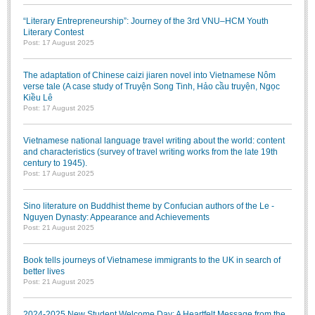
“Literary Entrepreneurship”: Journey of the 3rd VNU–HCM Youth
Literary Contest
Post: 17 August 2025
The adaptation of Chinese caizi jiaren novel into Vietnamese Nôm
verse tale (A case study of Truyện Song Tinh, Hảo cầu truyện, Ngọc
Kiều Lê
Post: 17 August 2025
Vietnamese national language travel writing about the world: content
and characteristics (survey of travel writing works from the late 19th
century to 1945).
Post: 17 August 2025
Sino literature on Buddhist theme by Confucian authors of the Le -
Nguyen Dynasty: Appearance and Achievements
Post: 21 August 2025
Book tells journeys of Vietnamese immigrants to the UK in search of
better lives
Post: 21 August 2025
2024-2025 New Student Welcome Day: A Heartfelt Message from the