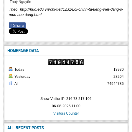
Thuỷ Nguyên
Theo http://huc.edu.vn/chi-tiet/1231/Loi-chinh-ta-tieng-Viet-dang-o-
muc-bao-dong.html
f
Share
HOMEPAGE DATA
Today
13930
Yesterday
28204
All
74944786
Show Visitor IP: 216.73.217.106
06-08-2026 11:00
Visitors Counter
ALL RECENT POSTS