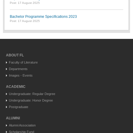
Post: 17 August 2025
Bachelor Programme Specifications 2023
Post: 17 August 2025
ABOUT FL
Faculty of Literature
Departments
Images - Events
ACADEMIC
Undergraduate: Regular Degree
Undergraduate: Honor Degree
Postgraduate
ALUMNI
Alumni Association
Scholarship Fund