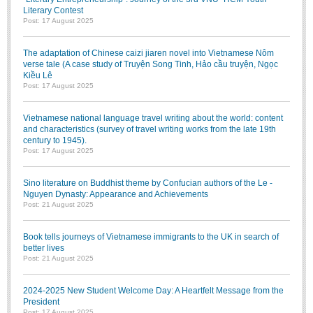
Literary Contest
Post: 17 August 2025
The adaptation of Chinese caizi jiaren novel into Vietnamese Nôm
verse tale (A case study of Truyện Song Tinh, Hảo cầu truyện, Ngọc
Kiều Lê
Post: 17 August 2025
Vietnamese national language travel writing about the world: content
and characteristics (survey of travel writing works from the late 19th
century to 1945).
Post: 17 August 2025
Sino literature on Buddhist theme by Confucian authors of the Le -
Nguyen Dynasty: Appearance and Achievements
Post: 21 August 2025
Book tells journeys of Vietnamese immigrants to the UK in search of
better lives
Post: 21 August 2025
2024-2025 New Student Welcome Day: A Heartfelt Message from the
President
Post: 17 August 2025