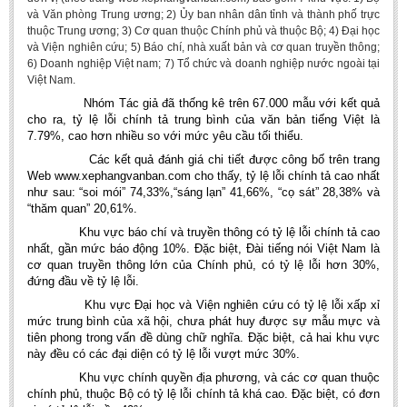
và Văn phòng Trung ương; 2) Ủy ban nhân dân tỉnh và thành phố trực
BA, MA, PhD. Theses
thuộc Trung ương; 3) Cơ quan thuộc Chính phủ và thuộc Bộ; 4) Đại học
và Viện nghiên cứu; 5) Báo chí, nhà xuất bản và cơ quan truyền thông;
CONFERENCE
6) Doanh nghiệp Việt nam; 7) Tổ chức và doanh nghiệp nước ngoài tại
Việt Nam.
Studies on Vietnamese and Korean Literature and Films
Nhóm Tác giả đã thống kê trên 67.000 mẫu với kết quả
Modernization process in Japanese literature and in the literatures of
cho ra, tỷ lệ lỗi chính tả trung bình của văn bản tiếng Việt là
East-Asian region
7.79%, cao hơn nhiều so với mức yêu cầu tối thiểu.
Studies on Sinology & Nom
Các kết quả đánh giá chi tiết được công bố trên trang
Web www.xephangvanban.com cho thấy, tỷ lệ lỗi chính tả cao nhất
Vietnamese and Japanese Literature Viewed from an East Asian
như sau: “soi mói” 74,33%,“sáng lạn” 41,66%, “cọ sát” 28,38% và
Perspective
“thăm quan” 20,61%.
To Build a Standard Orthography in Schools and the Media
Khu vực báo chí và truyền thông có tỷ lệ lỗi chính tả cao
nhất, gần mức báo động 10%. Đặc biệt, Đài tiếng nói Việt Nam là
80 Years of New Poetry and the Self-Reliant Literary Group
cơ quan truyền thông lớn của Chính phủ, có tỷ lệ lỗi hơn 30%,
đứng đầu về tỷ lệ lỗi.
ALUMNI
Khu vực Đại học và Viện nghiên cứu có tỷ lệ lỗi xấp xỉ
mức trung bình của xã hội, chưa phát huy được sự mẫu mực và
Alumni Association
tiên phong trong vấn đề dùng chữ nghĩa. Đặc biệt, cả hai khu vực
Scholarship Fund
này đều có các đại diện có tỷ lệ lỗi vượt mức 30%.
Khu vực chính quyền địa phương, và các cơ quan thuộc
STUDENT ACTIVITIES
chính phủ, thuộc Bộ có tỷ lệ lỗi chính tả khá cao. Đặc biệt, có đơn