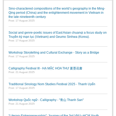
Sino-charactered compositions of the world’s geography in the Ming-
Qing period (China) and the enlightenment movement in Vietnam in
the late nineteenth century
Post: 17 August 2025
Social and genre-poetic issues of East Asian chuanqi a focus study on
Truyền kỳ mạn lục (Vietnam) and Geumo Sinhwa (Korea).
Post: 17 August 2025
Workshop Storytelling and Cultural Exchange - Story as a Bridge
Post: 17 August 2025
Calligraphy Festival III - HẠ MẶC HOA THƯ 夏墨花書
Post: 21 August 2025
Traditional Sinology Nom Studies Festival 2025 - Thanh Uyển
Post: 17 August 2025
Workshop Quốc ngữ - Calligraphy - "青山 Thanh San"
Post: 21 August 2025
“Literary Entrepreneurship”: Journey of the 3rd VNU–HCM Youth