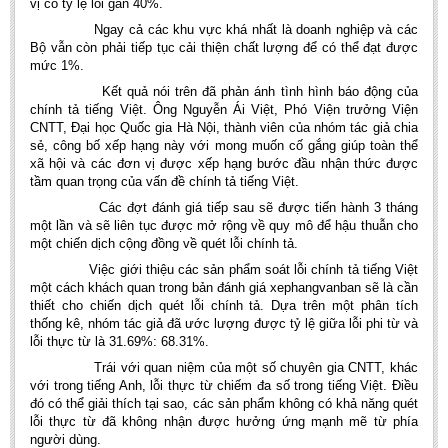
vị có tỷ lệ lỗi gần 40%.
Literature Club
Ngay cả các khu vực khá nhất là doanh nghiệp và các
Calligraphy Club
Bộ vẫn còn phải tiếp tục cải thiện chất lượng để có thể đạt được
mức 1%.
Kết quả nói trên đã phản ánh tình hình báo động của
chính tả tiếng Việt. Ông Nguyễn Ái Việt, Phó Viện trưởng Viện
CNTT, Đại học Quốc gia Hà Nội, thành viên của nhóm tác giả chia
sẻ, công bố xếp hạng này với mong muốn cố gắng giúp toàn thể
xã hội và các đơn vị được xếp hạng bước đầu nhận thức được
tầm quan trọng của vấn đề chính tả tiếng Việt.
Các đợt đánh giá tiếp sau sẽ được tiến hành 3 tháng
một lần và sẽ liên tục được mở rộng về quy mô để hậu thuẫn cho
một chiến dịch cộng đồng về quét lỗi chính tả.
Việc giới thiệu các sản phẩm soát lỗi chính tả tiếng Việt
một cách khách quan trong bản đánh giá xephangvanban sẽ là cần
thiết cho chiến dịch quét lỗi chính tả. Dựa trên một phân tích
thống kê, nhóm tác giả đã ước lượng được tỷ lệ giữa lỗi phi từ và
lỗi thực từ là 31.69%: 68.31%.
Trái với quan niệm của một số chuyên gia CNTT, khác
với trong tiếng Anh, lỗi thực từ chiếm đa số trong tiếng Việt. Điều
đó có thể giải thích tại sao, các sản phẩm không có khả năng quét
lỗi thực từ đã không nhận được hưởng ứng mạnh mẽ từ phía
người dùng.