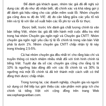
Để đánh giá khách quan, nhóm tác giả đã đề nghị sử
dụng các độ đo như độ nhận biết, độ chính xác và khả năng gợi ý
để đánh giá hiệu năng cho các phần mềm soát lỗi. Nhóm chuyên
gia cũng đưa ra độ đo VIE: độ đo cân bằng giữa các yếu tố nói
trên và tỷ lệ với tần số xuất hiện các lỗi phi từ và lỗi từ thực.
Được biết, trước khi đánh giá chất lượng chính tả văn
bản tiếng Việt, nhóm tác giả đã tiến hành một cuộc điều tra nhỏ
trong hai nhóm Chuyên gia ngôn ngữ và Chuyên gia CNTT: Nhóm
chuyên gia ngôn ngữ yêu cầu tỷ lệ lỗi chính tả trong văn bản Việt
phải là dưới 1%. Nhóm chuyên gia CNTT chấp nhận tỷ lệ này
trong khoảng 2,5-5%.
Cả hai nhóm chuyên gia đều nhất trí cho rằng báo chí và
truyền thông có trách nhiệm nhiều nhất đối với tình hình chính tả
tiếng Việt. Tuyệt đại đa số các chuyên gia cũng cho rằng tỷ lệ
10% là ngưỡng báo động đối với các lỗi chính tả và 30% là
ngưỡng mà một lỗi chính tả đã trở thành một cách viết có thể
đồng thời được chấp nhận.
Trong tương lai, các doanh nghiệp, chuyên gia và người
sử dụng có thể tiếp tục giới thiệu các sản phẩm mới giúp ích cho
chính tả tiếng Việt với cộng đồng trên trang Web
ww.xephangvanban.com.