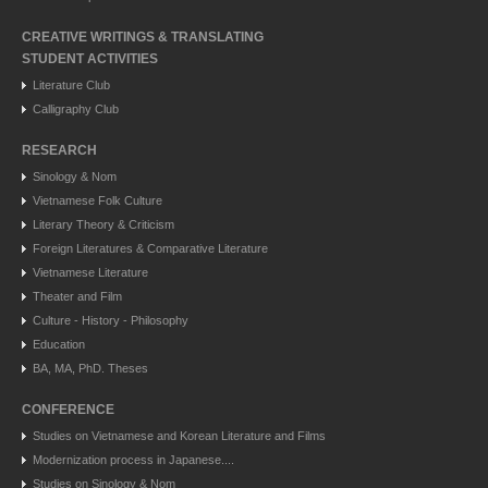
CREATIVE WRITINGS & TRANSLATING
STUDENT ACTIVITIES
Literature Club
Calligraphy Club
RESEARCH
Sinology & Nom
Vietnamese Folk Culture
Literary Theory & Criticism
Foreign Literatures & Comparative Literature
Vietnamese Literature
Theater and Film
Culture - History - Philosophy
Education
BA, MA, PhD. Theses
CONFERENCE
Studies on Vietnamese and Korean Literature and Films
Modernization process in Japanese....
Studies on Sinology & Nom