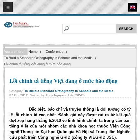
06
08
2026
HOME
ABOUT FL
Faculty of Literature
You are here:
Home
Conference
Departments
To Build a Standard Orthography in Schools and the Media
Department of Vietnamese Literature
Lỗi chính tả tiếng Việt đang ở mức báo động
Department of Literary Theory and Criticism
Lỗi chính tả tiếng Việt đang ở mức báo động
Department of Foreign Literatures and Comparative Literature
Category:
To Build a Standard Orthography in Schools and the Media
Department of Sinology-Nom Studies
07
Oct
2012
Written by
Thuỷ Nguyên
Hits:
20525
Department of Arts Studies
Đặc biệt, báo chí và truyền thông là đối tượng có tỷ
Center of Sinology and Nom Studies
lệ lỗi chính tả cao nhất. Đánh giá này được rút ra từ kết quả
đợt xếp hạng tháng 6.2010 về tình hình chính tả trong văn bản
Images - Events
tiếng Việt của một nhóm các nhà khoa học thuộc Viện Công
nghệ Thông tin Đại học Quốc gia Hà Nội và Trung tâm Nghiên
ACADEMIC
cứu phát triển Công nghệ GRID (công ty VIEGRID JSC).