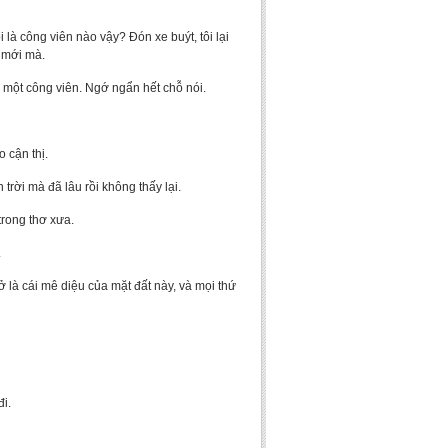
 là công viên nào vậy? Đón xe buýt, tôi lại
ị mới mà.
 một công viên. Ngớ ngẩn hết chỗ nói.
 cận thị.
rời mà đã lâu rồi không thấy lại.
trong thơ xưa.
.
ở là cái mê diệu của mặt đất này, và mọi thứ
i.