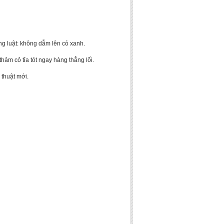
úng luật: không dẫm lên cỏ xanh.
ảm cỏ tỉa tót ngay hàng thẳng lối.
 thuật mới.