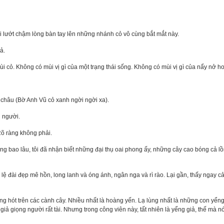
 lướt chậm lòng bàn tay lên những nhánh cỏ vô cùng bắt mắt này.
ả.
 cỏ. Không có mùi vị gì của một trạng thái sống. Không có mùi vị gì của nẩy nở ho
 châu (Bờ Anh Vũ cỏ xanh ngời ngời xa).
g người.
Rõ ràng không phải.
ẳng bao lâu, tôi đã nhận biết những đại thụ oai phong ấy, những cây cao bóng cả lồ
 lệ đài đẹp mê hồn, long lanh và óng ánh, ngân nga và rì rào. Lại gần, thấy ngay
 hót trên các cành cây. Nhiều nhất là hoàng yến. Lạ lùng nhất là những con yểng
ả giọng người rất tài. Nhưng trong công viên này, tất nhiên là yểng giả, thế mà nó c