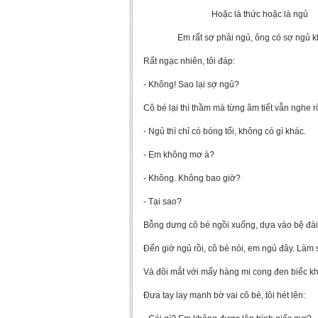
Hoặc là thức hoặc là ngủ
Em rất sợ phải ngủ, ông có sợ ngủ 
Rất ngạc nhiên, tôi đáp:
- Không! Sao lại sợ ngủ?
Cô bé lại thì thầm mà từng âm tiết vẫn nghe r
- Ngủ thì chỉ có bóng tối, không có gì khác.
- Em không mơ à?
- Không. Không bao giờ?
- Tại sao?
Bỗng dưng cô bé ngồi xuống, dựa vào bệ đài 
Đến giờ ngủ rồi, cô bé nói, em ngủ đây. Làm 
Và đôi mắt với mấy hàng mi cong đen biếc k
Đưa tay lay mạnh bờ vai cô bé, tôi hét lên: