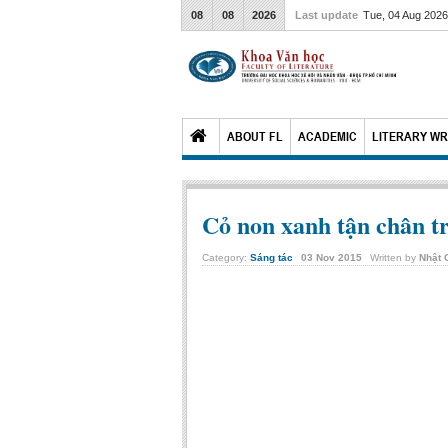
08
08
2026
Last update
Tue, 04 Aug 202
ABOUT FL
ACADEMIC
LITERARY WR
Cỏ non xanh tận chân tr
Category:
Sáng tác
03
Nov
2015
Written by
Nhật 