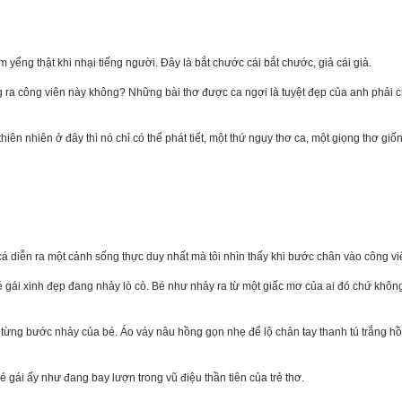
ểng thật khi nhại tiếng người. Đây là bắt chước cái bắt chước, giả cái giả.
g ra công viên này không? Những bài thơ được ca ngợi là tuyệt đẹp của anh phải c
iên nhiên ở đây thì nó chỉ có thể phát tiết, một thứ ngụy thơ ca, một giọng thơ giố
á diễn ra một cảnh sống thực duy nhất mà tôi nhìn thấy khi bước chân vào công vi
gái xinh đẹp đang nhảy lò cò. Bé như nhảy ra từ một giấc mơ của ai đó chứ không 
o từng bước nhảy của bé. Áo váy nâu hồng gọn nhẹ để lộ chân tay thanh tú trắng
é gái ấy như đang bay lượn trong vũ điệu thần tiên của trẻ thơ.