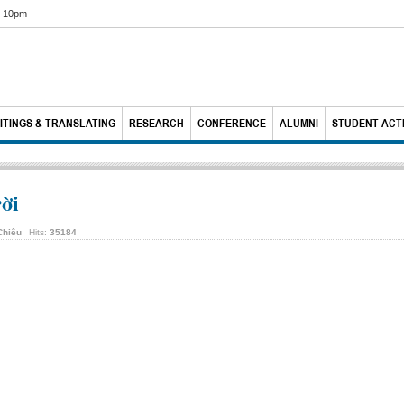
6 10pm
ITINGS & TRANSLATING
RESEARCH
CONFERENCE
ALUMNI
STUDENT ACTI
ời
Chiêu
Hits:
35184