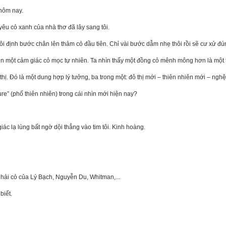
hôm nay.
yêu cỏ xanh của nhà thơ đã lây sang tôi.
 tôi định bước chân lên thảm cỏ đầu tiên. Chỉ vài bước dẫm nhẹ thôi rồi sẽ cư xử đ
ên một cảm giác cỏ mọc tự nhiên. Ta nhìn thấy một đồng cỏ mênh mông hơn là một th
hị. Đó là một dung hợp lý tưởng, ba trong một: đô thị mới – thiên nhiên mới – nghệ
ure” (phố thiên nhiên) trong cái nhìn mới hiện nay?
ác lạ lùng bất ngờ dội thẳng vào tim tôi. Kinh hoàng.
phải cỏ của Lý Bạch, Nguyễn Du, Whitman,...
biết.