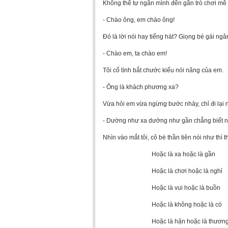
Không thể tự ngăn mình đến gần trò chơi mê 
- Chào ông, em chào ông!
Đó là lời nói hay tiếng hát? Giọng bé gái ngân
- Chào em, ta chào em!
Tôi cố tình bắt chước kiểu nói năng của em.
- Ông là khách phương xa?
Vừa hỏi em vừa ngừng bước nhảy, chỉ đi lại 
- Dường như xa dường như gần chẳng biết n
Nhìn vào mắt tôi, cô bé thần tiên nói như thì
Hoặc là xa hoặc là gần
Hoặc là chơi hoặc là nghỉ
Hoặc là vui hoặc là buồn
Hoặc là không hoặc là có
Hoặc là hận hoặc là thươn