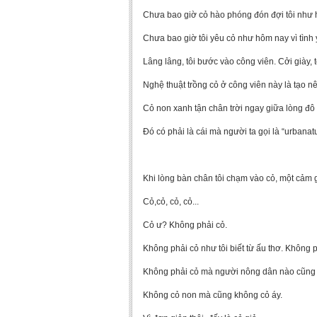
Chưa bao giờ cỏ hào phóng đón đợi tôi như 
Chưa bao giờ tôi yêu cỏ như hôm nay vì tình 
Lâng lâng, tôi bước vào công viên. Cởi giày,
Nghệ thuật trồng cỏ ở công viên này là tạo n
Cỏ non xanh tận chân trời ngay giữa lòng đô t
Đó có phải là cái mà người ta gọi là “urbanat
Khi lòng bàn chân tôi chạm vào cỏ, một cảm gi
Cỏ,cỏ, cỏ, cỏ...
Cỏ ư? Không phải cỏ.
Không phải cỏ như tôi biết từ ấu thơ. Không 
Không phải cỏ mà người nông dân nào cũng 
Không cỏ non mà cũng không cỏ áy.