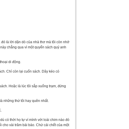
, đó là lời dặn dò của nhà thơ mà tôi còn nhớ
n này chẳng qua vì một quyển sách quý anh
thoại di động.
ách. Chỉ còn lại cuốn sách. Dây kéo có
sách. Hoặc là lúc tôi sắp xuống trạm, đứng
 là những thứ tôi hay quên nhất.
K.
dù có thời họ tự ví mình với loài chim nào đó
ổi cho vài trăm bài báo. Chứ cái chết của một