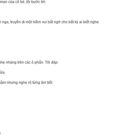
man của cô bé, tôi bước tới.
 nga, truyền đi một niềm vui bất ngờ cho bất kỳ ai biết nghe.
nhẹ nhàng trên các ô phấn. Tôi đáp:
ữa.
 thầm nhưng nghe rõ từng âm tiết:
g