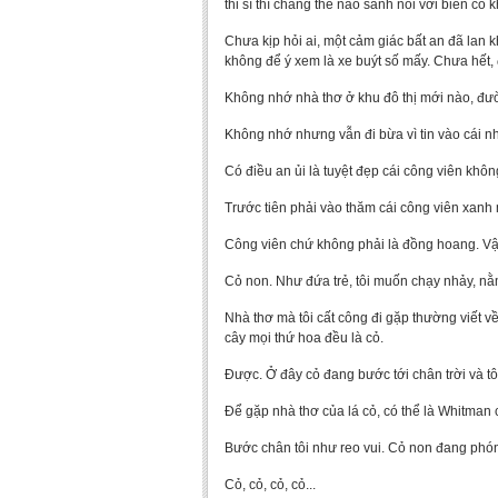
thi sĩ thì chẳng thể nào sánh nổi với biến cố 
Chưa kịp hỏi ai, một cảm giác bất an đã lan k
không để ý xem là xe buýt số mấy. Chưa hết,
Không nhớ nhà thơ ở khu đô thị mới nào, đườn
Không nhớ nhưng vẫn đi bừa vì tin vào cái n
Có điều an ủi là tuyệt đẹp cái công viên khôn
Trước tiên phải vào thăm cái công viên xanh 
Công viên chứ không phải là đồng hoang. Vậy
Cỏ non. Như đứa trẻ, tôi muốn chạy nhảy, nằm
Nhà thơ mà tôi cất công đi gặp thường viết về
cây mọi thứ hoa đều là cỏ.
Được. Ở đây cỏ đang bước tới chân trời và tô
Để gặp nhà thơ của lá cỏ, có thể là Whitman c
Bước chân tôi như reo vui. Cỏ non đang phó
Cỏ, cỏ, cỏ, cỏ...