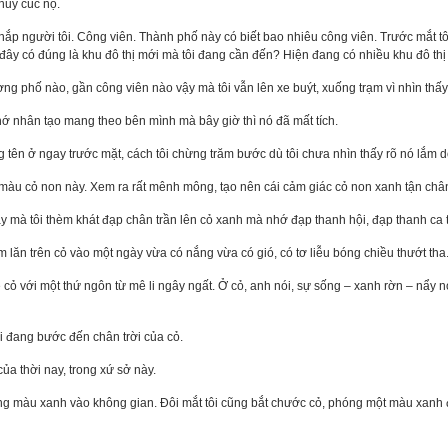
khuy cúc nọ.
hắp người tôi. Công viên. Thành phố này có biết bao nhiêu công viên. Trước mắt tôi
 đây có đúng là khu đô thị mới mà tôi đang cần đến? Hiện đang có nhiều khu đô th
g phố nào, gần công viên nào vậy mà tôi vẫn lên xe buýt, xuống trạm vì nhìn thấy
hớ nhân tạo mang theo bên mình mà bây giờ thì nó đã mất tích.
g tên ở ngay trước mặt, cách tôi chừng trăm bước dù tôi chưa nhìn thấy rõ nó lắm do
màu cỏ non này. Xem ra rất mênh mông, tạo nên cái cảm giác cỏ non xanh tận chân t
 mà tôi thèm khát đạp chân trần lên cỏ xanh mà nhớ đạp thanh hội, đạp thanh ca 
 lăn trên cỏ vào một ngày vừa có nắng vừa có gió, có tơ liễu bóng chiều thướt tha
 cỏ với một thứ ngôn từ mê li ngây ngất. Ở cỏ, anh nói, sự sống – xanh rờn – nẩy n
i đang bước đến chân trời của cỏ.
ủa thời nay, trong xứ sở này.
ng màu xanh vào không gian. Đôi mắt tôi cũng bắt chước cỏ, phóng một màu xanh đ