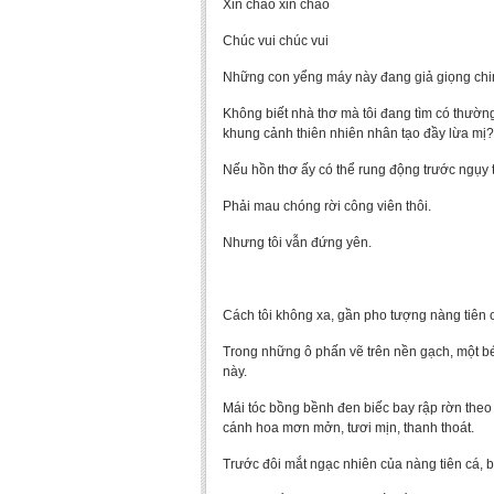
Xin chào xin chào
Chúc vui chúc vui
Những con yểng máy này đang giả giọng chim y
Không biết nhà thơ mà tôi đang tìm có thườn
khung cảnh thiên nhiên nhân tạo đầy lừa mị?
Nếu hồn thơ ấy có thể rung động trước ngụy th
Phải mau chóng rời công viên thôi.
Nhưng tôi vẫn đứng yên.
Cách tôi không xa, gần pho tượng nàng tiên c
Trong những ô phấn vẽ trên nền gạch, một bé 
này.
Mái tóc bồng bềnh đen biếc bay rập rờn the
cánh hoa mơn mởn, tươi mịn, thanh thoát.
Trước đôi mắt ngạc nhiên của nàng tiên cá, b