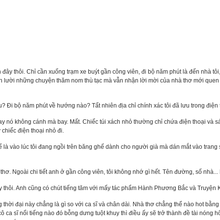
 đây thôi. Chỉ cần xuống trạm xe buýt gần công viên, đi bộ năm phút là đến nhà tôi
 Vốn lười những chuyện thăm nom thù tạc mà vẫn nhận lời mời của nhà thơ mới que
u? Đi bộ năm phút về hướng nào? Tất nhiên địa chỉ chính xác tôi đã lưu trong điện 
hay nó không cánh mà bay. Mất. Chiếc túi xách nhỏ thường chỉ chứa điện thoại và s
chiếc điện thoại nhỏ đi.
hể là vào lúc tôi đang ngồi trên băng ghế dành cho người già mà dán mắt vào trang 
thơ. Ngoài chi tiết anh ở gần công viên, tôi không nhớ gì hết. Tên đường, số nhà...
 thôi. Anh cũng có chút tiếng tăm với mấy tác phẩm Hành Phương Bắc và Truyện 
g thời đại này chẳng là gì so với ca sĩ và chân dài. Nhà thơ chẳng thể nào hot bằng 
ô ca sĩ nổi tiếng nào đó bỗng dưng tuột khuy thì điều ấy sẽ trở thành đề tài nóng h