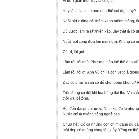
Vì đơn giản thôi, đấy là cỏ giả.
Hay là tôi lầm. Lẽ nào như thế cái đẹp này?
Ngồi bệt xuống cái thảm xanh mênh mông, tôi
Dù được làm ra rất thiện xảo, đây thật là cỏ gi
Ngắt một cọng đưa lên mũi ngửi. Không có mùi
Cỏ ơi, tôi gọi.
Lầm rồi, tôi nhủ. Phương thảo thê thê Anh Vũ
Lầm rồi, tôi ơi! Anh Vũ chỉ là con vẹt giả giọn
Đây có phải là sân cỏ để chơi bóng không? 
Trên đồng cỏ đôi khi tỏa bóng đại thụ. Và ch
thời đại bêtông.
Rồi đến đài phun nước. Nhìn xa, đó là những
Nước chỉ là nilông công nghệ cao.
Chưa hết. Có cả những con chim đang gù đang
mắt đẹp có quầng vàng lộng lẫy. Yểng có thể gi