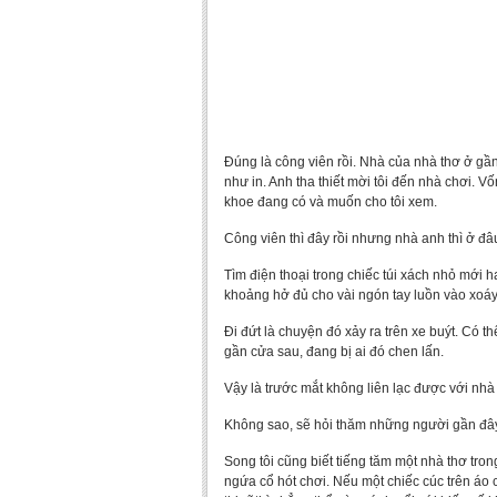
Đúng là
công viên rồi. Nhà của nhà thơ ở gần
như in. Anh tha thiết mời tôi đến nhà chơi.
khoe đang có và muốn cho tôi xem.
Công viên thì đây rồi nhưng nhà anh thì ở đâ
Tìm điện thoại trong chiếc túi xách nhỏ mới 
khoảng hở đủ cho vài ngón tay luồn vào xoáy 
Đi đứt là chuyện đó xảy ra trên xe buýt. Có t
gần cửa sau, đang bị ai đó chen lấn.
Vậy là trước mắt không liên lạc được với nhà 
Không sao, sẽ hỏi thăm những người gần đây
Song tôi cũng biết tiếng tăm một nhà thơ tron
ngứa cổ hót chơi. Nếu một chiếc cúc trên áo c