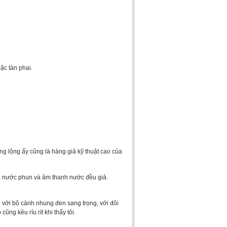
ặc tàn phai.
ng lộng ấy cũng là hàng giả kỹ thuật cao của
 cả nước phun và âm thanh nước đều giả.
 với bộ cánh nhung đen sang trọng, với đôi
ũng kêu ríu rít khi thấy tôi.