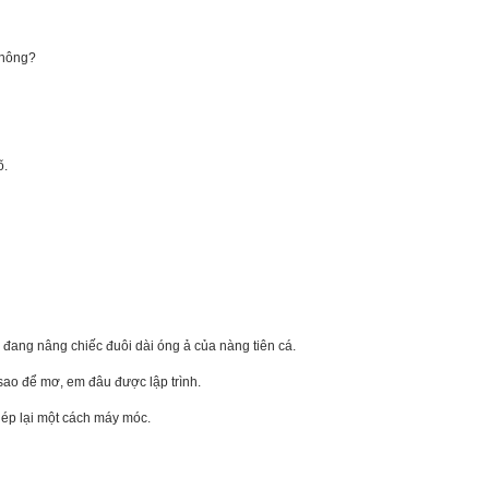
không?
õ.
đang nâng chiếc đuôi dài óng ả của nàng tiên cá.
sao để mơ, em đâu được lập trình.
hép lại một cách máy móc.