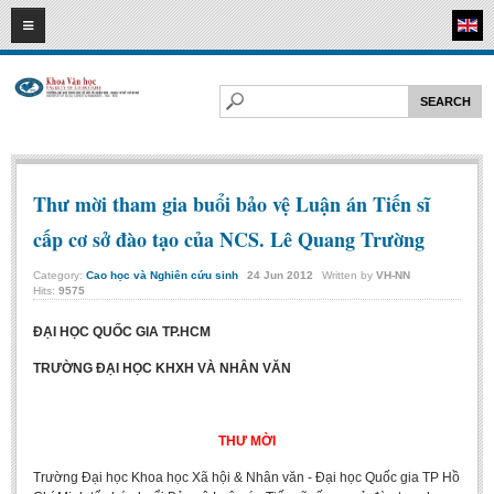
07
08
2026
HOME
ABOUT FL
Faculty of Literature
Departments
Thư mời tham gia buổi bảo vệ Luận án Tiến sĩ
Department of Vietnamese Literature
cấp cơ sở đào tạo của NCS. Lê Quang Trường
Department of Literary Theory and Criticism
Category:
Cao học và Nghiên cứu sinh
24
Jun
2012
Written by
VH-NN
Department of Foreign Literatures and Comparative Literature
Hits:
9575
Department of Sinology-Nom Studies
ĐẠI HỌC QUỐC GIA TP.HCM
Department of Arts Studies
TRƯỜNG ĐẠI HỌC KHXH VÀ NHÂN VĂN
Center of Sinology and Nom Studies
Images - Events
THƯ MỜI
ACADEMIC
Trường Đại học Khoa học Xã hội & Nhân văn - Đại học Quốc gia TP Hồ