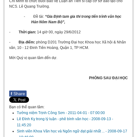
Chí Minh tổ chức buổi Bảo vệ Luận án Tiến sĩ cấp cơ sở đào tạo cho
Undergraduate: Regular Degree
NCS. Lê Quang Trường.
Undergraduate: Honor Degree
- Đề tài:
“Gia Định tam gia thi trong tiến trình văn học
Hán Nôm Nam Bộ”,
Postgraduate
-
Thời gian:
14 giờ 00, ngày 29/6/2012
LITERARY WRITINGS & TRANSLATING
-
Địa điểm:
phòng D201 Trường Đại học Khoa học Xã hội & Nhân
RESEARCH
văn, 10 - 12 Đinh Tiên Hoàng, Quận 1, TP HCM.
Sinology & Nom
Mời Quý vị quan tâm đến dự.
Linguistics
Vietnamese Folk Culture
PHÒNG SAU ĐẠI HỌC
Literary Theory & Criticism
f
Share
Vietnamese Literature
Foreign Literatures & Comparative Literature
Bạn có thể quan tâm:
Tưởng niệm Trịnh Công Sơn
-
2011-04-01 - 07:00:00
Theater and Film
Lê Đình Kỵ trong lý luận - phê bình văn học
-
2008-09-13 -
Culture - History - Philosophy
11:45:20
Sinh viên Khoa Văn học và Ngôn ngữ đạt giải nhất ...
-
2008-09-17
Education