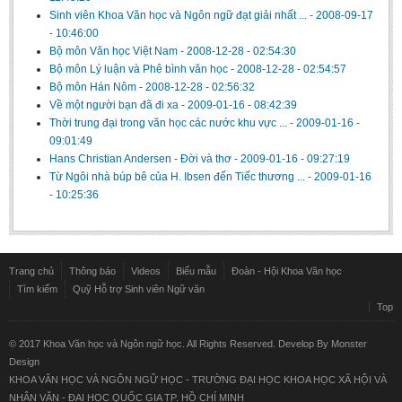
Sinh viên Khoa Văn học và Ngôn ngữ đạt giải nhất ...
-
2008-09-17
- 10:46:00
Bộ môn Văn học Việt Nam
-
2008-12-28 - 02:54:30
Bộ môn Lý luận và Phê bình văn học
-
2008-12-28 - 02:54:57
Bộ môn Hán Nôm
-
2008-12-28 - 02:56:32
Về một người bạn đã đi xa
-
2009-01-16 - 08:42:39
Thời trung đại trong văn học các nước khu vực ...
-
2009-01-16 -
09:01:49
Hans Christian Andersen - Đời và thơ
-
2009-01-16 - 09:27:19
Từ Ngôi nhà búp bê của H. Ibsen đến Tiếc thương ...
-
2009-01-16
- 10:25:36
Trang chủ
Thông báo
Videos
Biểu mẫu
Đoàn - Hội Khoa Văn học
Tìm kiếm
Quỹ Hỗ trợ Sinh viên Ngữ văn
Top
© 2017 Khoa Văn học và Ngôn ngữ học. All Rights Reserved. Develop By
Monster
Design
KHOA VĂN HỌC VÀ NGÔN NGỮ HỌC - TRƯỜNG ĐẠI HỌC KHOA HỌC XÃ HỘI VÀ
NHÂN VĂN - ĐẠI HỌC QUỐC GIA TP. HỒ CHÍ MINH