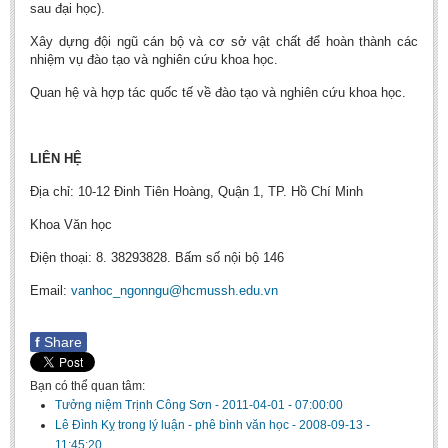
sau đại học).
Xây dựng đội ngũ cán bộ và cơ sở vật chất để hoàn thành các
nhiệm vụ đào tạo và nghiên cứu khoa học.
Quan hệ và hợp tác quốc tế về đào tạo và nghiên cứu khoa học.
LIÊN HỆ
Địa chỉ: 10-12 Đinh Tiên Hoàng, Quận 1, TP. Hồ Chí Minh
Khoa Văn học
Điện thoại: 8. 38293828. Bấm số nội bộ 146
Email:
vanhoc_ngonngu@hcmussh.edu.vn
f
Share
Bạn có thể quan tâm:
Tưởng niệm Trịnh Công Sơn
-
2011-04-01 - 07:00:00
Lê Đình Kỵ trong lý luận - phê bình văn học
-
2008-09-13 -
11:45:20