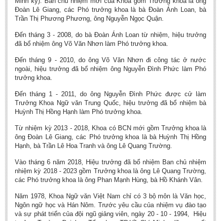
Minh ký). Ban chủ nhiệm mới của Khoa gồm Trưởng khoa là ông
Đoàn Lê Giang, các Phó trưởng khoa là bà Đoàn Ánh Loan, bà
Trần Thị Phương Phương, ông Nguyễn Ngọc Quận.
Đến tháng 3 - 2008, do bà Đoàn Ánh Loan từ nhiệm, hiệu trưởng
đã bổ nhiệm ông Võ Văn Nhơn làm Phó trưởng khoa.
Đến tháng 9 - 2010, do ông Võ Văn Nhơn đi công tác ở nước
ngoài, hiệu trưởng đã bổ nhiệm ông Nguyễn Đình Phức làm Phó
trưởng khoa.
Đến tháng 1 - 2011, do ông Nguyễn Đình Phức được cử làm
Trưởng Khoa Ngữ văn Trung Quốc, hiệu trưởng đã bổ nhiệm bà
Huỳnh Thị Hồng Hạnh làm Phó trưởng khoa.
Từ nhiệm kỳ 2013 - 2018, Khoa có BCN mới gồm Trưởng khoa là
ông Đoàn Lê Giang, các Phó trưởng khoa là bà Huỳnh Thị Hồng
Hạnh, bà Trần Lê Hoa Tranh và ông Lê Quang Trường.
Vào tháng 6 năm 2018, Hiệu trưởng đã bổ nhiệm Ban chủ nhiệm
nhiệm kỳ 2018 - 2023 gồm Trưởng khoa là ông Lê Quang Trường,
các Phó trưởng khoa là ông Phan Mạnh Hùng, bà Hồ Khánh Vân.
Năm 1978, Khoa Ngữ văn Việt Nam chỉ có 3 bộ môn là Văn học,
Ngôn ngữ học và Hán Nôm. Trước yêu cầu của nhiệm vụ đào tạo
và sự phát triển của đội ngũ giảng viên, ngày 20 - 10 - 1994, Hiệu