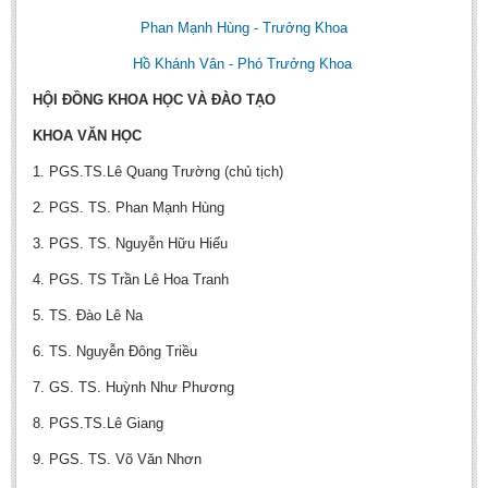
Undergraduate: Regular Degree
Phan Mạnh Hùng
- Trưởng Khoa
Undergraduate: Honor Degree
Hồ Khánh Vân
- Phó Trưởng Khoa
Postgraduate
HỘI ĐỒNG KHOA HỌC VÀ ĐÀO TẠO
LITERARY WRITINGS & TRANSLATING
KHOA VĂN HỌC
RESEARCH
1. PGS.TS.Lê Quang Trường (chủ tịch)
Sinology & Nom
2. PGS. TS. Phan Mạnh Hùng
Linguistics
3. PGS. TS. Nguyễn Hữu Hiếu
Vietnamese Folk Culture
4. PGS. TS Trần Lê Hoa Tranh
Literary Theory & Criticism
5. TS. Đào Lê Na
Vietnamese Literature
6. TS. Nguyễn Đông Triều
Foreign Literatures & Comparative Literature
7. GS. TS. Huỳnh Như Phương
Theater and Film
8. PGS.TS.Lê Giang
Culture - History - Philosophy
9. PGS. TS. Võ Văn Nhơn
Education