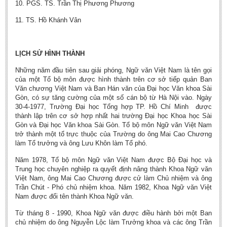
10. PGS. TS. Trần Thị Phương Phương
BA, MA, PhD. Theses
11. TS. Hồ Khánh Vân
CONFERENCE
Studies on Vietnamese and Korean Literature and Films
LỊCH SỬ HÌNH THÀNH
Modernization process in Japanese literature and in the literatures of
Những năm đầu tiên sau giải phóng, Ngữ văn Việt Nam là tên gọi
East-Asian region
của một Tổ bộ môn được hình thành trên cơ sở tiếp quản Ban
Studies on Sinology & Nom
Văn chương Việt Nam và Ban Hán văn của Đại học Văn khoa Sài
Gòn, có sự tăng cường của một số cán bộ từ Hà Nội vào. Ngày
Vietnamese and Japanese Literature Viewed from an East Asian
30-4-1977, Trường Đại học Tổng hợp TP. Hồ Chí Minh được
Perspective
thành lập trên cơ sở hợp nhất hai trường Đại học Khoa học Sài
Gòn và Đại học Văn khoa Sài Gòn. Tổ bộ môn Ngữ văn Việt Nam
To Build a Standard Orthography in Schools and the Media
trở thành một tổ trực thuộc của Trường do ông Mai Cao Chương
làm Tổ trưởng và ông Lưu Khôn làm Tổ phó.
80 Years of New Poetry and the Self-Reliant Literary Group
Năm 1978, Tổ bộ môn Ngữ văn Việt Nam được Bộ Đại học và
ALUMNI
Trung học chuyên nghiệp ra quyết định nâng thành Khoa Ngữ văn
Việt Nam, ông Mai Cao Chương được cử làm Chủ nhiệm và ông
Alumni Association
Trần Chút - Phó chủ nhiệm khoa. Năm 1982, Khoa Ngữ văn Việt
Nam được đổi tên thành Khoa Ngữ văn.
Scholarship Fund
Từ tháng 8 - 1990, Khoa Ngữ văn được điều hành bởi một Ban
STUDENT ACTIVITIES
chủ nhiệm do ông Nguyễn Lộc làm Trưởng khoa và các ông Trần