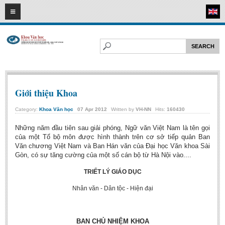
07
08
2026
HOME
ABOUT FL
Faculty of Literature
Departments
Giới thiệu Khoa
Department of Vietnamese Literature
Category:
Khoa Văn học
07
Apr
2012
Written by
VH-NN
Hits:
160430
Department of Literary Theory and Criticism
Những năm đầu tiên sau giải phóng, Ngữ văn Việt Nam là tên gọi
Department of Foreign Literatures and Comparative Literature
của một Tổ bộ môn được hình thành trên cơ sở tiếp quản Ban
Văn chương Việt Nam và Ban Hán văn của Đại học Văn khoa Sài
Department of Sinology-Nom Studies
Gòn, có sự tăng cường của một số cán bộ từ Hà Nội vào....
Department of Arts Studies
TRIẾT LÝ GIÁO DỤC
Center of Sinology and Nom Studies
Nhân văn - Dân tộc - Hiện đại
Images - Events
ACADEMIC
BAN CHỦ NHIỆM KHOA