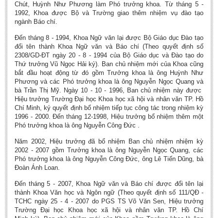
Chút, Huỳnh Như Phương làm Phó trưởng khoa. Từ tháng 5 -
Literature Club
1992, Khoa được Bộ và Trường giao thêm nhiệm vụ đào tạo
Calligraphy Club
ngành Báo chí.
Đến tháng 8 - 1994, Khoa Ngữ văn lại được Bộ Giáo dục Đào tạo
đổi tên thành Khoa Ngữ văn và Báo chí (Theo quyết định số
2308/GD-ĐT ngày 20 - 8 - 1994 của Bộ Giáo dục và Đào tạo do
Thứ trưởng Vũ Ngọc Hải ký). Ban chủ nhiệm mới của Khoa cũng
bắt đầu hoạt động từ đó gồm Trưởng khoa là ông Huỳnh Như
Phương và các Phó trưởng khoa là ông Nguyễn Ngọc Quang và
bà Trần Thị Mỹ. Ngày 10 - 10 - 1996, Ban chủ nhiệm này được
Hiệu trưởng Trường Đại học Khoa học xã hội và nhân văn TP. Hồ
Chí Minh, ký quyết định bổ nhiệm tiếp tục công tác trong nhiệm kỳ
1996 - 2000. Đến tháng 12-1998, Hiệu trưởng bổ nhiệm thêm một
Phó trưởng khoa là ông Nguyễn Công Đức .
Năm 2002, Hiệu trưởng đã bổ nhiệm Ban chủ nhiệm nhiệm kỳ
2002 - 2007 gồm Trưởng khoa là ông Nguyễn Ngọc Quang, các
Phó trưởng khoa là ông Nguyễn Công Đức, ông Lê Tiến Dũng, bà
Đoàn Ánh Loan.
Đến tháng 5 - 2007, Khoa Ngữ văn và Báo chí được đổi tên lại
thành Khoa Văn học và Ngôn ngữ (Theo quyết định số 111/QĐ -
TCHC ngày 25 - 4 - 2007 do PGS TS Võ Văn Sen, Hiệu trưởng
Trường Đại học Khoa học xã hội và nhân văn TP. Hồ Chí