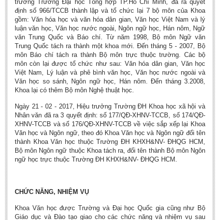
trưởng Trường Đại học Tổng hợp TP.Hồ Chí Minh, đã ra quyết
định số 966/TCCB thành lập và tổ chức lại 7 bộ môn của Khoa
gồm: Văn hóa học và văn hóa dân gian, Văn học Việt Nam và lý
luận văn học, Văn học nước ngoài, Ngôn ngữ học, Hán nôm, Ngữ
văn Trung Quốc và Báo chí. Từ năm 1998, Bộ môn Ngữ văn
Trung Quốc tách ra thành một khoa mới. Đến tháng 5 - 2007, Bộ
môn Báo chí tách ra thành Bộ môn trực thuộc trường. Các bộ
môn còn lại được tổ chức như sau: Văn hóa dân gian, Văn học
Việt Nam, Lý luận và phê bình văn học, Văn học nước ngoài và
Văn học so sánh, Ngôn ngữ học, Hán nôm. Đến tháng 3.2008,
Khoa lại có thêm Bộ môn Nghệ thuật học.
Ngày 21 - 02 - 2017, Hiệu trưởng Trường ĐH Khoa học xã hội và
Nhân văn đã ra 3 quyết định: số 177/QĐ-XHNV-TCCB, số 174/QĐ-
XHNV-TCCB và số 176/QĐ-XHNV-TCCB về việc sắp xếp lại Khoa
Văn học và Ngôn ngữ, theo đó Khoa Văn học và Ngôn ngữ đổi tên
thành Khoa Văn học thuộc Trường ĐH KHXH&NV- ĐHQG HCM,
Bộ môn Ngôn ngữ thuộc Khoa tách ra, đổi tên thành Bộ môn Ngôn
ngữ học trực thuộc Trường ĐH KHXH&NV- ĐHQG HCM.
CHỨC NĂNG, NHIỆM VỤ
Khoa Văn học được Trường và Đại học Quốc gia cũng như Bộ
Giáo dục và Đào tạo giao cho các chức năng và nhiệm vụ sau