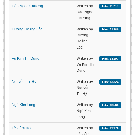
BA, MA, PhD. Theses
Đào Ngọc Chương
Written by
Hits: 11706
Đào Ngọc
CONFERENCE
Chương
Studies on Vietnamese and Korean Literature and Films
Dương Hoàng Lộc
Written by
Hits: 21369
Dương
Modernization process in Japanese literature and in the literatures of
Hoàng
East-Asian region
Lộc
Studies on Sinology & Nom
Vũ Kim Thị Dung
Written by
Hits: 13193
Vietnamese and Japanese Literature Viewed from an East Asian
Vũ Kim Thị
Perspective
Dung
To Build a Standard Orthography in Schools and the Media
Nguyễn Thị Hỷ
Written by
Hits: 13324
80 Years of New Poetry and the Self-Reliant Literary Group
Nguyễn
Thị Hỷ
ALUMNI
Ngô Kim Long
Written by
Hits: 13563
Alumni Association
Ngô Kim
Long
Scholarship Fund
STUDENT ACTIVITIES
Lê Cẩm Hoa
Written by
Hits: 13176
Lê Cẩm