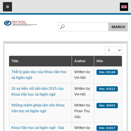
09
08
2026
HOME
ABOUT FL
Faculty of Literature
Display #
Departments
Department of Vietnamese Literature
Title
Author
Hits
Department of Literary Theory and Criticism
Triết lý giáo dục của Khoa Văn học
Written by
Hits: 83148
Department of Foreign Literatures and Comparative Literature
và Ngôn ngữ
VH-NN
Department of Sinology-Nom Studies
10 sự kiện nổi bật năm 2015 của
Written by
Hits: 81612
Khoa Văn học và Ngôn ngữ
VH-NN
Department of Arts Studies
Center of Sinology and Nom Studies
Những mảnh ghép làm nên Khoa
Written by
Hits: 86903
Văn học và Ngôn ngữ
Phan Thu
Images - Events
Vân
ACADEMIC
Khoa Văn học và Ngôn ngữ - Đại
Written by
Hits: 81817