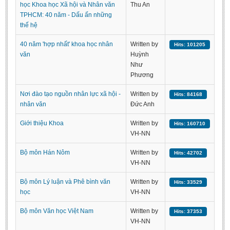
học Khoa học Xã hội và Nhân văn
Thu An
Undergraduate: Regular Degree
TPHCM: 40 năm - Dấu ấn những
Undergraduate: Honor Degree
thế hệ
Postgraduate
40 năm 'hợp nhất' khoa học nhân
Written by
Hits: 101205
văn
Huỳnh
LITERARY WRITINGS & TRANSLATING
Như
Phương
RESEARCH
Nơi đào tạo nguồn nhân lực xã hội -
Written by
Hits: 84168
Sinology & Nom
nhân văn
Đức Anh
Linguistics
Giới thiệu Khoa
Written by
Hits: 160710
Vietnamese Folk Culture
VH-NN
Literary Theory & Criticism
Bộ môn Hán Nôm
Written by
Hits: 42702
Vietnamese Literature
VH-NN
Foreign Literatures & Comparative Literature
Bộ môn Lý luận và Phê bình văn
Written by
Hits: 33529
Theater and Film
học
VH-NN
Culture - History - Philosophy
Bộ môn Văn học Việt Nam
Written by
Hits: 37353
VH-NN
Education