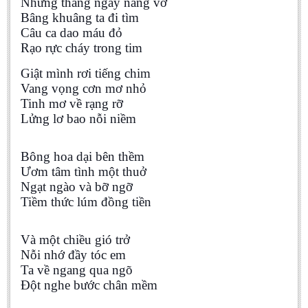
Những tháng ngày nắng vỡ
Undergraduate: Regular Degree
Bâng khuâng ta đi tìm
Undergraduate: Honor Degree
Câu ca dao máu đỏ
Rạo rực cháy trong tim
Postgraduate
Giật mình rơi tiếng chim
LITERARY WRITINGS & TRANSLATING
Vang vọng cơn mơ nhỏ
Tinh mơ về rạng rỡ
RESEARCH
Lửng lơ bao nỗi niềm
Sinology & Nom
Linguistics
Bông hoa dại bên thềm
Ươm tâm tình một thuở
Vietnamese Folk Culture
Ngạt ngào và bỡ ngỡ
Literary Theory & Criticism
Tiềm thức lúm đồng tiền
Vietnamese Literature
Foreign Literatures & Comparative Literature
Và một chiều gió trở
Nỗi nhớ đầy tóc em
Theater and Film
Ta về ngang qua ngõ
Culture - History - Philosophy
Đột nghe bước chân mềm
Education