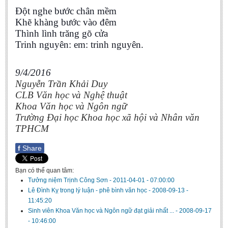
Đột nghe bước chân mềm
BA, MA, PhD. Theses
Khẽ khàng bước vào đêm
CONFERENCE
Thình lình trăng gõ cửa
Trinh nguyên: em: trinh nguyên.
Studies on Vietnamese and Korean Literature and Films
Modernization process in Japanese literature and in the literatures of
9/4/2016
East-Asian region
Nguyễn Trần Khải Duy
Studies on Sinology & Nom
CLB Văn học và Nghệ thuật
Vietnamese and Japanese Literature Viewed from an East Asian
Khoa Văn học và Ngôn ngữ
Perspective
Trường Đại học Khoa học xã hội và Nhân văn
TPHCM
To Build a Standard Orthography in Schools and the Media
80 Years of New Poetry and the Self-Reliant Literary Group
f
Share
ALUMNI
Bạn có thể quan tâm:
Tưởng niệm Trịnh Công Sơn
-
2011-04-01 - 07:00:00
Alumni Association
Lê Đình Kỵ trong lý luận - phê bình văn học
-
2008-09-13 -
Scholarship Fund
11:45:20
Sinh viên Khoa Văn học và Ngôn ngữ đạt giải nhất ...
-
2008-09-17
STUDENT ACTIVITIES
- 10:46:00