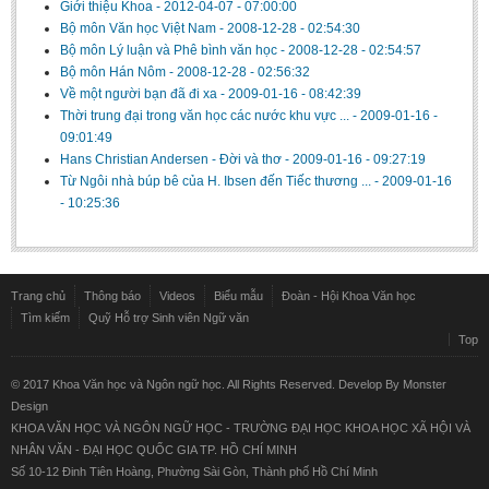
Giới thiệu Khoa
-
2012-04-07 - 07:00:00
Literature Club
Bộ môn Văn học Việt Nam
-
2008-12-28 - 02:54:30
Calligraphy Club
Bộ môn Lý luận và Phê bình văn học
-
2008-12-28 - 02:54:57
Bộ môn Hán Nôm
-
2008-12-28 - 02:56:32
Về một người bạn đã đi xa
-
2009-01-16 - 08:42:39
Thời trung đại trong văn học các nước khu vực ...
-
2009-01-16 -
09:01:49
Hans Christian Andersen - Đời và thơ
-
2009-01-16 - 09:27:19
Từ Ngôi nhà búp bê của H. Ibsen đến Tiếc thương ...
-
2009-01-16
- 10:25:36
Trang chủ
Thông báo
Videos
Biểu mẫu
Đoàn - Hội Khoa Văn học
Tìm kiếm
Quỹ Hỗ trợ Sinh viên Ngữ văn
Top
© 2017 Khoa Văn học và Ngôn ngữ học. All Rights Reserved. Develop By
Monster
Design
KHOA VĂN HỌC VÀ NGÔN NGỮ HỌC - TRƯỜNG ĐẠI HỌC KHOA HỌC XÃ HỘI VÀ
NHÂN VĂN - ĐẠI HỌC QUỐC GIA TP. HỒ CHÍ MINH
Số 10-12 Đinh Tiên Hoàng, Phường Sài Gòn, Thành phố Hồ Chí Minh