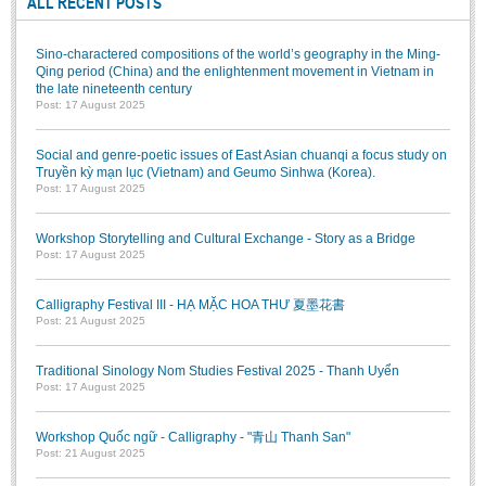
ALL RECENT POSTS
Sino-charactered compositions of the world’s geography in the Ming-
Qing period (China) and the enlightenment movement in Vietnam in
the late nineteenth century
Post: 17 August 2025
Social and genre-poetic issues of East Asian chuanqi a focus study on
Truyền kỳ mạn lục (Vietnam) and Geumo Sinhwa (Korea).
Post: 17 August 2025
Workshop Storytelling and Cultural Exchange - Story as a Bridge
Post: 17 August 2025
Calligraphy Festival III - HẠ MẶC HOA THƯ 夏墨花書
Post: 21 August 2025
Traditional Sinology Nom Studies Festival 2025 - Thanh Uyển
Post: 17 August 2025
Workshop Quốc ngữ - Calligraphy - "青山 Thanh San"
Post: 21 August 2025