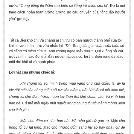
Undergraduate: Regular Degree
nước. “
Trong tiếng thì thầm của biển có tiếng trở mình của lá
”. Đó là nói
theo cách hoàn toàn tưởng tượng do câu chuyện của “ông lão người
Undergraduate: Honor Degree
yêu” gợi dậy.
Postgraduate
LITERARY WRITINGS & TRANSLATING
Tất cả đều khó tin. Và chẳng ai tin, trừ cô bạn người thành phố của tôi
RESEARCH
khi cô vừa thổn thức vừa nhắc lại: “
Đó. Trong tiếng thì thầm của biển có
cả tiếng trở mình của lá. Anh không nghe thấy sao?”.
Quì xuống bờ cát
Sinology & Nom
ướt và nhìn vào đôi mắt đầy nước mắt của cô, tôi tin. Biển rộng dạt dào
một đời khổ ải và hạnh phúc.
Linguistics
Lời hát của những chiếc lá:
Vietnamese Folk Culture
Khi chúng tôi soi mình trong màu vàng óng của chiều tà, ấy là
Literary Theory & Criticism
lúc đôi mắt của nàng thiếu nữ rực lên niềm u uất. Với tất cả nỗi đam mê,
Vietnamese Literature
chúng tôi chờ đợi những ngón tay thon thả khẽ chạm vào. Và vĩnh biệt
Foreign Literatures & Comparative Literature
bạn bè. Cứ thế mỗi ngày một người trong chúng tôi trở thành thông điệp
của tình yêu.
Theater and Film
Mặc cho đêm cứ sâu hun hút. Mặt cho gió cứ gào rú. Mặc cho
Culture - History - Philosophy
bóng tối cứ lật lọng. Mặc cho những đốm sáng hư ảo bay nhảy cứ đe
Education