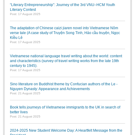
“Literary Entrepreneurship”: Journey of the 3rd VNU–HCM Youth
Literary Contest
Post: 17 August 2025
The adaptation of Chinese caizi jiaren novel into Vietnamese Nôm
verse tale (A case study of Truyện Song Tinh, Hảo cầu truyện, Ngọc
Kiều Lê
Post: 17 August 2025
Vietnamese national language travel writing about the world: content
and characteristics (survey of travel writing works from the late 19th
century to 1945).
Post: 17 August 2025
Sino literature on Buddhist theme by Confucian authors of the Le -
Nguyen Dynasty: Appearance and Achievements
Post: 21 August 2025
Book tells journeys of Vietnamese immigrants to the UK in search of
better lives
Post: 21 August 2025
2024-2025 New Student Welcome Day: A Heartfelt Message from the