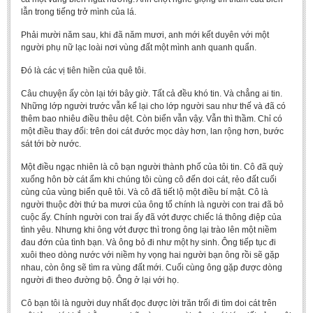
lẫn trong tiếng trở mình của lá.
Phải mười năm sau, khi đã năm mươi, anh mới kết duyên với một
người phụ nữ lạc loài nơi vùng đất một mình anh quanh quẩn.
Đó là các vị tiên hiền của quê tôi.
Câu chuyện ấy còn lại tới bây giờ. Tất cả đều khó tin. Và chẳng ai tin.
Những lớp người trước vẫn kể lại cho lớp người sau như thế và đã có
thêm bao nhiêu điều thêu dệt. Còn biển vẫn vậy. Vẫn thì thầm. Chỉ có
một điều thay đổi: trên doi cát đước mọc dày hơn, lan rộng hơn, bước
sát tới bờ nước.
Một điều ngạc nhiên là cô bạn người thành phố của tôi tin. Cô đã quỳ
xuống hôn bờ cát ẩm khi chúng tôi cùng cô đến doi cát, rẻo đất cuối
cùng của vùng biển quê tôi. Và cô đã tiết lộ một điều bí mật. Cô là
người thuộc đời thứ ba mươi của ông tổ chính là người con trai đã bỏ
cuộc ấy. Chính người con trai ấy đã vớt được chiếc lá thông điệp của
tình yêu. Nhưng khi ông vớt được thì trong ông lại trào lên một niềm
đau đớn của tình bạn. Và ông bỏ đi như một hy sinh. Ông tiếp tục đi
xuôi theo dòng nước với niềm hy vọng hai người bạn ông rồi sẽ gặp
nhau, còn ông sẽ tìm ra vùng đất mới. Cuối cùng ông gặp được dòng
người đi theo đường bộ. Ông ở lại với họ.
Cô bạn tôi là người duy nhất đọc được lời trăn trối đi tìm doi cát trên