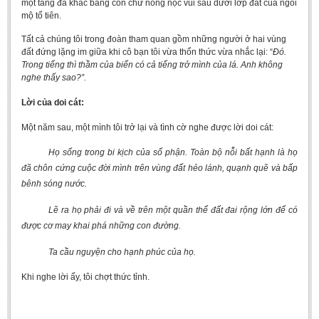
một tảng đá khắc bằng con chữ nòng nọc vùi sâu dưới lớp đất của ngôi
mộ tổ tiên.
Tất cả chúng tôi trong đoàn tham quan gồm những người ở hai vùng
đất đứng lặng im giữa khi cô bạn tôi vừa thổn thức vừa nhắc lại: “
Đó.
Trong tiếng thì thầm của biển có cả tiếng trở mình của lá. Anh không
nghe thấy sao?”.
Lời của doi cát:
Một năm sau, một mình tôi trở lại và tình cờ nghe được lời doi cát:
Họ sống trong bi kịch của số phận. Toàn bộ nỗi bất hạnh là họ
đã chôn cứng cuộc đời mình trên vùng đất hẻo lánh, quạnh quẽ và bấp
bênh sóng nước.
Lẽ ra họ phải đi và về trên một quần thể đất đai rộng lớn để có
được cơ may khai phá những con đường.
Ta cầu nguyện cho hạnh phúc của họ.
Khi nghe lời ấy, tôi chợt thức tỉnh.