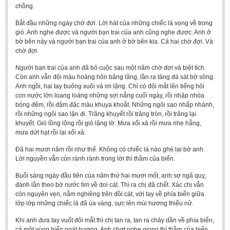
chồng.
Bắt đầu những ngày chờ đợi. Lời hát của những chiếc lá vọng về trong
gió. Anh nghe được và người bạn trai của anh cũng nghe được. Anh ở
bờ bên này và người bạn trai của anh ở bờ bên kia. Cả hai chờ đợi. Và
chờ đợi.
Người bạn trai của anh đã bỏ cuộc sau một năm chờ đợi và biệt tích.
Còn anh vẫn đội màu hoàng hôn bãng lãng, lần ra tảng đá sát bờ sông.
Anh ngồi, hai tay buông xuôi và im lặng. Chỉ có đôi mắt lên tiếng hỏi
con nước lớn loang loáng những sợi nắng cuối ngày, rồi nhập nhòa
bóng đêm, rồi đậm đặc màu khuya khoắt. Những ngôi sao nhấp nhánh,
rồi những ngôi sao lặn đi. Trăng khuyết rồi trăng tròn, rồi trăng lại
khuyết. Gió lồng lộng rồi gió lặng lờ. Mưa xối xả rồi mưa nhẹ hẫng,
mưa dứt hạt rồi lại xối xả.
Đã hai mươi năm rồi như thế. Không có chiếc lá nào ghé lại bờ anh.
Lời nguyền vẫn còn rành rành trong lời thì thầm của biển.
Buổi sáng ngày đầu tiên của năm thứ hai mươi mốt, anh sợ ngã quỵ,
đành lần theo bờ nước tìm về doi cát. Thì ra chị đã chết. Xác chị vẫn
còn nguyên vẹn, nằm nghiêng trên đồi cát, với tay về phía biển giữa
lớp lớp những chiếc lá đã úa vàng, sực lên mùi hương thiếu nữ.
Khi anh đưa tay vuốt đôi mắt thì chị tan ra, tan ra chảy dần về phía biển,
cả một vùng biển ngát hương. Anh chợt nghe giọng thì thầm của biển