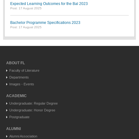
Expected Learning Outcomes for the Bal 2023
Post: 17 August 2025
Bachelor Programme Specifications 2023
Post: 17 August 2025
ABOUT FL
Faculty of Literature
Departments
Images - Events
ACADEMIC
Undergraduate: Regular Degree
Undergraduate: Honor Degree
Postgraduate
ALUMNI
Alumni Association