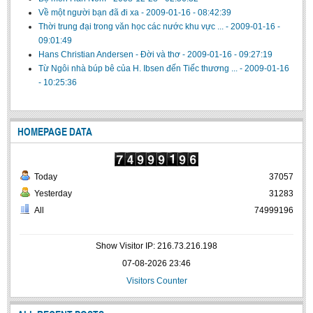
Về một người bạn đã đi xa
-
2009-01-16 - 08:42:39
Thời trung đại trong văn học các nước khu vực ...
-
2009-01-16 -
09:01:49
Hans Christian Andersen - Đời và thơ
-
2009-01-16 - 09:27:19
Từ Ngôi nhà búp bê của H. Ibsen đến Tiếc thương ...
-
2009-01-16
- 10:25:36
HOMEPAGE DATA
Today
37057
Yesterday
31283
All
74999196
Show Visitor IP: 216.73.216.198
07-08-2026 23:46
Visitors Counter