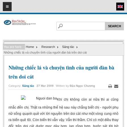
07
08
2026
HOME
ABOUT FL
Faculty of Literature
You are here:
Home
Research
Sáng tác
Departments
Những chiếc lá và chuyện tình của người đàn bà trên doi cát
Department of Vietnamese Literature
Những chiếc lá và chuyện tình của người đàn bà
Department of Literary Theory and Criticism
trên doi cát
Department of Foreign Literatures and Comparative Literature
Department of Sinology-Nom Studies
Category:
Sáng tác
27
Mar
2009
Written by
Đào Ngọc Chương
Print
Email
Department of Arts Studies
Khi chị không còn ai nữa thì ai cũng
Center of Sinology and Nom Studies
nhắc đến chị. Thật ra những thế hệ sau này chẳng biết chị - người phụ
Images - Events
nữ sống quạnh quẽ với lời nguyền trên doi cát như một vòng cung nhô
ra biển quê tôi. Còn biển thì vẫn vậy. Vẫn thì thầm. Chỉ có một điều thay
ACADEMIC
đổi: trên doi cát đước mọc dày hơn, lan rộng hơn, bước sát tới bờ