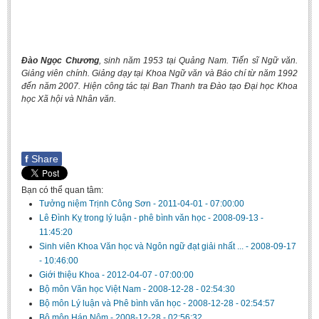
Đào Ngọc Chương
, sinh năm 1953 tại Quảng Nam. Tiến sĩ Ngữ văn.
Giảng viên chính. Giảng dạy tại Khoa Ngữ văn và Báo chí từ năm 1992
đến năm 2007. Hiện công tác tại Ban Thanh tra Đào tạo Đại học Khoa
học Xã hội và Nhân văn.
f
Share
Bạn có thể quan tâm:
Tưởng niệm Trịnh Công Sơn
-
2011-04-01 - 07:00:00
Lê Đình Kỵ trong lý luận - phê bình văn học
-
2008-09-13 -
11:45:20
Sinh viên Khoa Văn học và Ngôn ngữ đạt giải nhất ...
-
2008-09-17
- 10:46:00
Giới thiệu Khoa
-
2012-04-07 - 07:00:00
Bộ môn Văn học Việt Nam
-
2008-12-28 - 02:54:30
Bộ môn Lý luận và Phê bình văn học
-
2008-12-28 - 02:54:57
Bộ môn Hán Nôm
-
2008-12-28 - 02:56:32