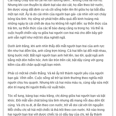
Cái nắng cháy lửa và cái rét run sương đêm... không chia lìa nổi họ.
Literature Club
Nhưng khi con thuyền bị đánh bạt vào doi cát, họ dần theo bờ nước,
tìm được vùng đất định cư và cõi sống hiện lên thì giữa họ lại bắt đầu
Calligraphy Club
một rạn nứt. Ấy là do cái nhìn của người bạn gái- cái nhìn vời vợi cháy
bỏng lửa tình. Họ sững sờ phát hiện điều quá đỗi kinh hoàng mà
những ngày bị cái chết đe dọa họ không hề nghĩ đến: sự thổn thức của
trái tim, sự thổn thức của các tế bào đang căng ra trong họ. Và thế là
cuộc huyết chiến xảy ra giữa hai người con trai mà cho đến bây giờ
anh vẫn nghĩ như một trò đùa nghiệt ngã.
Dưới ánh trăng, khi anh nhìn thấy đôi mắt người bạn trai của anh rực
lên như hai đốm lửa, anh cũng trợn trừng. Cả hai tiến lại đối mặt nhau,
từng bước một. Bất ngờ người bạn anh hét lên, lao tới, quật ngã anh
bằng một đòn hiểm hóc. Anh lăn tròn trên cát, bật dậy cùng với gọng
kiềm của đôi chân quật ngã bạn mình.
Phải có một kẻ chiến thắng. Và kẻ ấy trở thành người yêu của người
bạn gái. Vĩnh viễn. Cuộc sống sẽ trở lại bình thường theo nghĩa một
người chịu hiu quạnh. Nhưng khi cả hai mửa máu ra, cùng sắp sửa một
đòn trí mạng thì người thiếu nữ xuất hiện.
Tóc xổ tung, bàng bạc màu trăng, chị đứng giữa hai người bạn và bật
khóc. Đôi mắt vẫn chát bỏng lửa tình nhưng đã mang nỗi đau đớn tột
cùng. Và chị ra đi, đi lần theo con nước, trở về doi cát với lời nguyền:
Mỗi chiều chị sẽ hái một chiếc lá thả trôi theo con nước. Kẻ nào trong
hai người bạn trai vớt được chiếc lá có dấu tay của chị, kẻ ấy thành