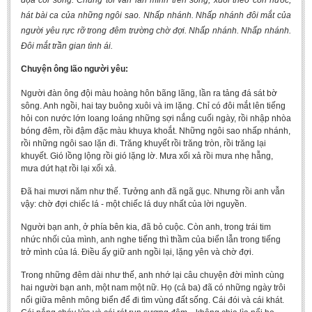
dọa cõi sống. Chúng tôi vẫn lăn mình trên sóng, xuôi theo con nước,
BA, MA, PhD. Theses
hát bài ca của những ngôi sao. Nhấp nhánh. Nhấp nhánh đôi mắt của
người yêu rực rỡ trong đêm trường chờ đợi. Nhấp nhánh. Nhấp nhánh.
CONFERENCE
Đôi mắt trần gian tình ái.
Studies on Vietnamese and Korean Literature and Films
Chuyện ông lão người yêu:
Modernization process in Japanese literature and in the literatures of
Người đàn ông đội màu hoàng hôn bãng lãng, lần ra tảng đá sát bờ
East-Asian region
sông. Anh ngồi, hai tay buông xuôi và im lặng. Chỉ có đôi mắt lên tiếng
hỏi con nước lớn loang loáng những sợi nắng cuối ngày, rồi nhập nhòa
Studies on Sinology & Nom
bóng đêm, rồi đậm đặc màu khuya khoắt. Những ngôi sao nhấp nhánh,
Vietnamese and Japanese Literature Viewed from an East Asian
rồi những ngôi sao lặn đi. Trăng khuyết rồi trăng tròn, rồi trăng lại
khuyết. Gió lồng lộng rồi gió lặng lờ. Mưa xối xả rồi mưa nhẹ hẫng,
Perspective
mưa dứt hạt rồi lại xối xả.
To Build a Standard Orthography in Schools and the Media
Đã hai mươi năm như thế. Tưởng anh đã ngã gục. Nhưng rồi anh vẫn
80 Years of New Poetry and the Self-Reliant Literary Group
vậy: chờ đợi chiếc lá - một chiếc lá duy nhất của lời nguyền.
ALUMNI
Người bạn anh, ở phía bên kia, đã bỏ cuộc. Còn anh, trong trái tim
nhức nhối của mình, anh nghe tiếng thì thầm của biển lẫn trong tiếng
Alumni Association
trở mình của lá. Điều ấy giữ anh ngồi lại, lặng yên và chờ đợi.
Scholarship Fund
Trong những đêm dài như thế, anh nhớ lại câu chuyện đời mình cùng
hai người bạn anh, một nam một nữ. Họ (cả ba) đã có những ngày trôi
STUDENT ACTIVITIES
nổi giữa mênh mông biển để đi tìm vùng đất sống. Cái đói và cái khát.