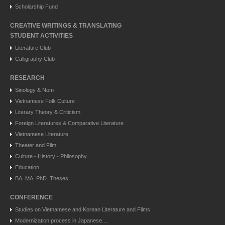
Scholarship Fund
CREATIVE WRITINGS & TRANSLATING
STUDENT ACTIVITIES
Literature Club
Calligraphy Club
RESEARCH
Sinology & Nom
Vietnamese Folk Culture
Literary Theory & Criticism
Foreign Literatures & Comparative Literature
Vietnamese Literature
Theater and Film
Culture - History - Philosophy
Education
BA, MA, PhD. Theses
CONFERENCE
Studies on Vietnamese and Korean Literature and Films
Modernization process in Japanese....