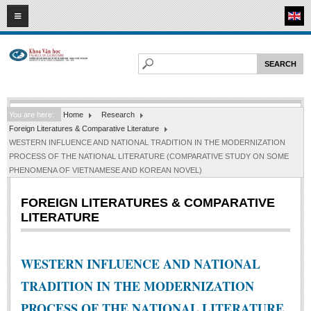
08
08
2026
HOME
ABOUT FL
Faculty of Literature
You are here:
Home
Research
Departments
Foreign Literatures & Comparative Literature
Department of Vietnamese Literature
WESTERN INFLUENCE AND NATIONAL TRADITION IN THE MODERNIZATION
PROCESS OF THE NATIONAL LITERATURE (COMPARATIVE STUDY ON SOME
Department of Literary Theory and Criticism
PHENOMENA OF VIETNAMESE AND KOREAN NOVEL)
Department of Foreign Literatures and Comparative Literature
FOREIGN LITERATURES & COMPARATIVE
Department of Sinology-Nom Studies
LITERATURE
Department of Arts Studies
Center of Sinology and Nom Studies
WESTERN INFLUENCE AND NATIONAL
Images - Events
TRADITION IN THE MODERNIZATION
ACADEMIC
PROCESS OF THE NATIONAL LITERATURE