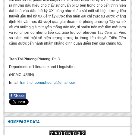
với một số tác phẩm tiểu thuyết cổ điển Việt Nam thế kỷ XVIII-XIX để tìm
Literature Club
ra những dấu hiệu cho thấy sự chuẩn bị từ bên trong cho tiến trình hiện
đại hoá vào đầu thế kỷ XX, cũng như khảo sát một số hiện tượng tiểu
Calligraphy Club
thuyết đầu thế kỷ XX để thấy được tính hiện đại chỉ thực sự được khẳng
định khi văn học đã vượt qua giai đoạn mô phỏng phương Tây và trở
về với những giá trị truyền thống dân tộc, dĩ nhiên trên một tầm mới hơn
và rộng hơn do những tiếp xúc giao lưu với phương Tây đem lại. Việc
so sánh với một số hiện tượng tương tự trong tiểu thuyết Triều Tiên
cũng được tiến hành nhằm khẳng định quan điểm trên của chúng tôi.
Tran Thi Phuong Phuong
, Ph.D.
Department of Literature and Linguistics
(HCMC-USSH)
Email:
tranthiphuongphuong@gmail.com
f
Share
HOMEPAGE DATA