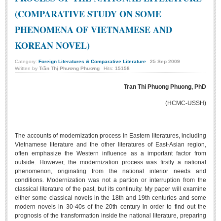
Undergraduate: Regular Degree
(COMPARATIVE STUDY ON SOME
Undergraduate: Honor Degree
PHENOMENA OF VIETNAMESE AND
Postgraduate
KOREAN NOVEL)
LITERARY WRITINGS & TRANSLATING
Category:
Foreign Literatures & Comparative Literature
25
Sep
2009
Written by
Trần Thị Phương Phương
Hits:
15158
RESEARCH
Tran Thi Phuong Phuong, PhD
Sinology & Nom
(HCMC-USSH)
Linguistics
Vietnamese Folk Culture
The accounts of modernization process in Eastern literatures, including
Literary Theory & Criticism
Vietnamese literature and the other literatures of East-Asian region,
often emphasize the Western influence as a important factor from
Vietnamese Literature
outside. However, the modernization process was firstly a national
Foreign Literatures & Comparative Literature
phenomenon, originating from the national interior needs and
conditions. Modernization was not a partion or interruption from the
Theater and Film
classical literature of the past, but its continuity. My paper will examine
either some classical novels in the 18th and 19th centuries and some
Culture - History - Philosophy
modern novels in 30-40s of the 20th century in order to find out the
Education
prognosis of the transformation inside the national literature, preparing