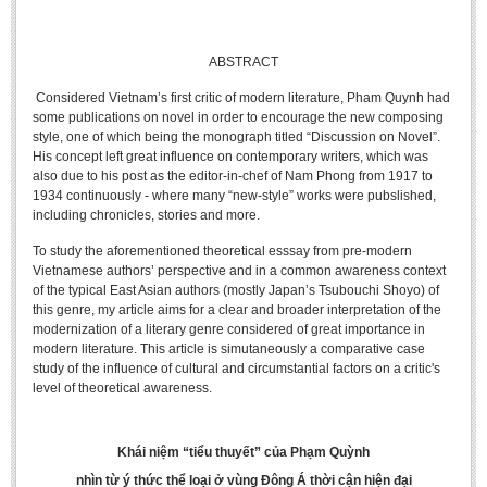
Undergraduate: Regular Degree
Undergraduate: Honor Degree
ABSTRACT
Postgraduate
Considered Vietnam’s first critic of modern literature, Pham Quynh had
some publications on novel in order to encourage the new composing
LITERARY WRITINGS & TRANSLATING
style, one of which being the monograph titled “Discussion on Novel”.
His concept left great influence on contemporary writers, which was
RESEARCH
also due to his post as the editor-in-chef of Nam Phong from 1917 to
1934 continuously - where many “new-style” works were pubslished,
Sinology & Nom
including chronicles, stories and more.
Linguistics
To study the aforementioned theoretical esssay from pre-modern
Vietnamese authors’ perspective and in a common awareness context
Vietnamese Folk Culture
of the typical East Asian authors (mostly Japan’s Tsubouchi Shoyo) of
Literary Theory & Criticism
this genre, my article aims for a clear and broader interpretation of the
modernization of a literary genre considered of great importance in
Vietnamese Literature
modern literature. This article is simutaneously a comparative case
study of the influence of cultural and circumstantial factors on a critic's
Foreign Literatures & Comparative Literature
level of theoretical awareness.
Theater and Film
Culture - History - Philosophy
Khái niệm “tiểu thuyết” của Phạm Quỳnh
Education
nhìn từ ý thức thể loại ở vùng Đông Á thời cận hiện đại