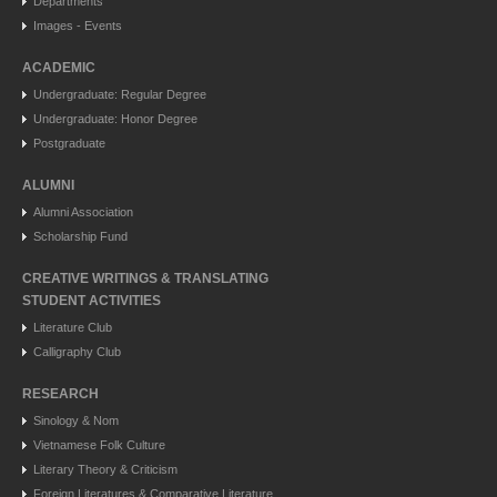
Departments
Images - Events
ACADEMIC
Undergraduate: Regular Degree
Undergraduate: Honor Degree
Postgraduate
ALUMNI
Alumni Association
Scholarship Fund
CREATIVE WRITINGS & TRANSLATING
STUDENT ACTIVITIES
Literature Club
Calligraphy Club
RESEARCH
Sinology & Nom
Vietnamese Folk Culture
Literary Theory & Criticism
Foreign Literatures & Comparative Literature