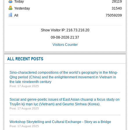
Today
28119
Yesterday
31540
All
75059209
Show Visitor IP: 216.73.216.20
09-08-2026 21:37
Visitors Counter
ALL RECENT POSTS
Sino-charactered compositions of the world’s geography in the Ming-
Qing period (China) and the enlightenment movement in Vietnam in
the late nineteenth century
Post: 17 August 2025
Social and genre-poetic issues of East Asian chuanqi a focus study on
Truyền kỳ mạn lục (Vietnam) and Geumo Sinhwa (Korea).
Post: 17 August 2025
Workshop Storytelling and Cultural Exchange - Story as a Bridge
Post: 17 August 2025