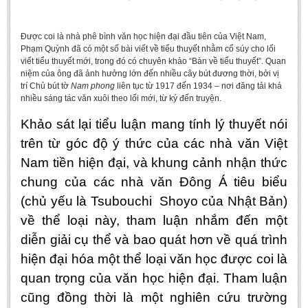
BA, MA, PhD. Theses
Được coi là nhà phê bình văn học hiện đại đầu tiên của Việt Nam,
CONFERENCE
Phạm Quỳnh đã có một số bài viết về tiểu thuyết nhằm cổ súy cho lối
viết tiểu thuyết mới, trong đó có chuyên khảo “Bàn về tiểu thuyết”. Quan
Studies on Vietnamese and Korean Literature and Films
niệm của ông đã ảnh hưởng lớn đến nhiều cây bút đương thời, bởi vị
Modernization process in Japanese literature and in the literatures of
trí Chủ bút tờ
Nam phong
liên tục từ 1917 đến 1934 – nơi đăng tải khá
East-Asian region
nhiều sáng tác văn xuôi theo lối mới, từ ký đến truyện.
Studies on Sinology & Nom
Khảo sát lại tiểu luận mang tính lý thuyết nói
Vietnamese and Japanese Literature Viewed from an East Asian
trên từ góc độ ý thức của các nhà văn Việt
Perspective
Nam tiền hiện đại, và khung cảnh nhận thức
To Build a Standard Orthography in Schools and the Media
chung của các nhà văn Đông Á tiêu biểu
80 Years of New Poetry and the Self-Reliant Literary Group
(chủ yếu là Tsubouchi Shoyo của Nhật Bản)
về thể loại này, tham luận nhắm đến một
ALUMNI
diễn giải cụ thể và bao quát hơn về quá trình
Alumni Association
hiện đại hóa một thể loại văn học được coi là
Scholarship Fund
quan trọng của văn học hiện đại. Tham luận
STUDENT ACTIVITIES
cũng đồng thời là một nghiên cứu trường