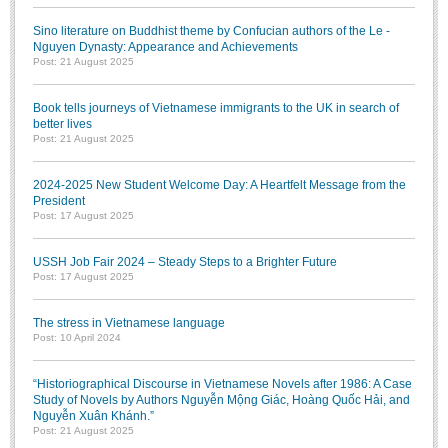
Sino literature on Buddhist theme by Confucian authors of the Le -
Nguyen Dynasty: Appearance and Achievements
Post: 21 August 2025
Book tells journeys of Vietnamese immigrants to the UK in search of
better lives
Post: 21 August 2025
2024-2025 New Student Welcome Day: A Heartfelt Message from the
President
Post: 17 August 2025
USSH Job Fair 2024 – Steady Steps to a Brighter Future
Post: 17 August 2025
The stress in Vietnamese language
Post: 10 April 2024
“Historiographical Discourse in Vietnamese Novels after 1986: A Case
Study of Novels by Authors Nguyễn Mộng Giác, Hoàng Quốc Hải, and
Nguyễn Xuân Khánh.”
Post: 21 August 2025