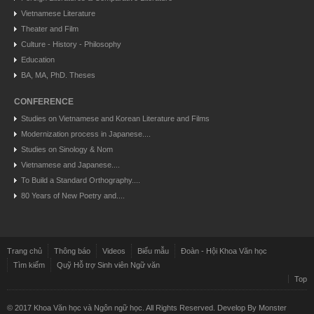
Vietnamese Literature
Theater and Film
Culture - History - Philosophy
Education
BA, MA, PhD. Theses
CONFERENCE
Studies on Vietnamese and Korean Literature and Films
Modernization process in Japanese....
Studies on Sinology & Nom
Vietnamese and Japanese....
To Build a Standard Orthography....
80 Years of New Poetry and....
Trang chủ
Thông báo
Videos
Biểu mẫu
Đoàn - Hội Khoa Văn học
Tìm kiếm
Quỹ Hỗ trợ Sinh viên Ngữ văn
Top
© 2017 Khoa Văn học và Ngôn ngữ học. All Rights Reserved. Develop By
Monster