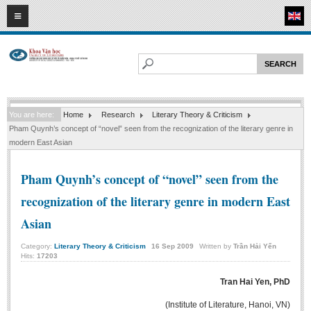
09
08
2026
HOME
ABOUT FL
Faculty of Literature
You are here:
Home
Research
Literary Theory & Criticism
Departments
Pham Quynh’s concept of “novel” seen from the recognization of the literary genre in
Department of Vietnamese Literature
modern East Asian
Department of Literary Theory and Criticism
Pham Quynh’s concept of “novel” seen from the
Department of Foreign Literatures and Comparative Literature
recognization of the literary genre in modern East
Department of Sinology-Nom Studies
Asian
Department of Arts Studies
Category:
Literary Theory & Criticism
16
Sep
2009
Written by
Trần Hải Yến
Center of Sinology and Nom Studies
Hits:
17203
Images - Events
Tran Hai Yen, PhD
ACADEMIC
(Institute of Literature, Hanoi, VN)