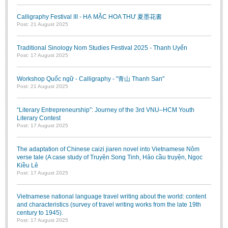
Calligraphy Festival III - HẠ MẶC HOA THƯ 夏墨花書
Post: 21 August 2025
Traditional Sinology Nom Studies Festival 2025 - Thanh Uyển
Post: 17 August 2025
Workshop Quốc ngữ - Calligraphy - "青山 Thanh San"
Post: 21 August 2025
“Literary Entrepreneurship”: Journey of the 3rd VNU–HCM Youth
Literary Contest
Post: 17 August 2025
The adaptation of Chinese caizi jiaren novel into Vietnamese Nôm
verse tale (A case study of Truyện Song Tinh, Hảo cầu truyện, Ngọc
Kiều Lê
Post: 17 August 2025
Vietnamese national language travel writing about the world: content
and characteristics (survey of travel writing works from the late 19th
century to 1945).
Post: 17 August 2025