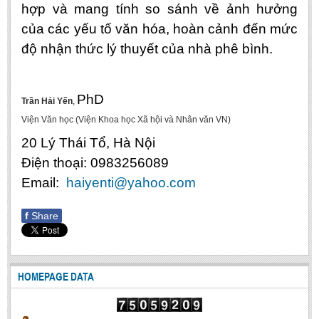
hợp và mang tính so sánh về ảnh hưởng
Literature Club
của các yếu tố văn hóa, hoàn cảnh đến mức
Calligraphy Club
độ nhận thức lý thuyết của nhà phê bình.
PhD
Trần Hải Yến
,
Viện Văn học (Viện Khoa học Xã hội và Nhân văn VN)
20 Lý Thái Tổ, Hà Nội
Điện thoại: 0983256089
Email:
haiyenti@yahoo.com
f
Share
HOMEPAGE DATA