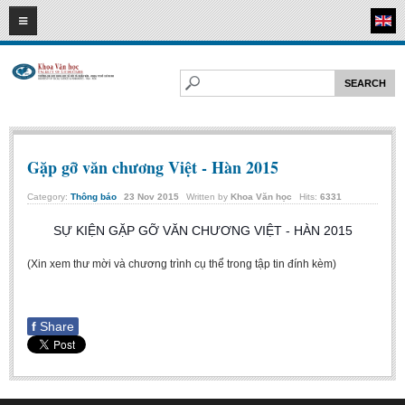
07
08
2026
HOME
ABOUT FL
Faculty of Literature
Departments
Gặp gỡ văn chương Việt - Hàn 2015
Department of Vietnamese Literature
Category:
Thông báo
23
Nov
2015
Written by
Khoa Văn học
Hits:
6331
Department of Literary Theory and Criticism
SỰ KIỆN GẶP GỠ VĂN CHƯƠNG VIỆT - HÀN 2015
Department of Foreign Literatures and Comparative Literature
(Xin xem thư mời và chương trình cụ thể trong tập tin đính kèm)
Department of Sinology-Nom Studies
Department of Arts Studies
Center of Sinology and Nom Studies
f
Share
Images - Events
ACADEMIC