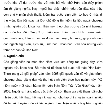
trước kia. Ví dụ, trước kia, với một bài văn chữ Hán, các thầy phiên
âm rồi giảng nghĩa. Nay, ngoài hai phần chính yếu trên đây, các thầy
còn chú ý phần dịch thuật, kiểm tra, buộc sinh viên tự học ở nhà, đi
thư viện, làm bài ngay tại lớp, chủ động tìm kiếm tài liệu ngoài chương
trình, nghiên cứu khoa học. Hiện nay, theo chủ trương của nhà trường,
các môn học đều đang được biên soạn thành giáo trình. Trước mắt,
giáo trình tiếng Hán cơ sở sẽ được biên soạn, bổ sung, giúp sinh viên
các ngành Ngữ văn, Lịch sử, Triết học, Nhân học, Văn hóa những kiến
thức cơ bản về Hán Nôm.
2. Nghiên cứu
Các giảng viên bộ môn Hán Nôm vừa làm công tác giảng dạy, vừa
nghiên cứu khoa học. Bộ môn đã tổ chức hai cuộc hội thảo “Hán Nôm-
Thực trạng và giải pháp” vào năm 1995 giải quyết vấn đề về giáo trình,
phương pháp giảng dạy và thu hút sinh viên theo học ngành này, “Kỷ
niệm ngày mất của nhà nghiên cứu Hán Nôm Trần Văn Giáp” vào năm
2003. Ngoài ra, hằng năm, các thầy cô còn tham gia viết tham luận cho
nhiều cuộc hội thảo, hội nghị khoa học, cho tạp chí chuyên ngành nhiều
đề tài về chuyên môn và liên ngành; thực hiện nhiều công trình nghiên