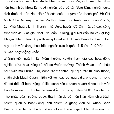
cứu khoa học với nhiều đề tài khác nhau. Trong đó, sinh viên Hán Nôm
liên tục nhiều khóa lần lượt nghiên cứu đề tài “Sưu tầm, nghiên cứu,
dịch thuật di sản Hán Nôm” ở các quận, huyện của thành phố Hồ Chí
Minh. Cho đến nay, các bạn đã thực hiện công trình này ở quận 2, 7, 9,
10, Phú Nhuận, Bình Thạnh, Thủ Đức, huyện Củ Chi. Tất cả các công
trình trên đều đạt giải Nhất, Nhì cấp Trường, giải Nhì cấp Bộ và đạt loại
Khuyến khích, loại 3 giải thưởng Eureka do Thành Đoàn tổ chức. Hiện
nay, sinh viên đang thực hiện nghiên cứu ở quận 4, 5 tỉnh Phú Yên.
3. Các hoạt động khác
a/ Sinh viên ngành Hán Nôm thường xuyên tham gia các hoạt động
nghiên cứu, hoạt động xã hội do Đoàn trường, Thành Đoàn… tổ chức
như hiến máu nhân đạo, công tác từ thiện, giữ gìn trật tự giao thông,
chiến dịch Mùa hè xanh, liên kết với các cơ quan, địa phương… Trong
đó, có thể nói hoạt động có liên quan đến chuyên ngành được sinh viên
Hán Nôm yêu thích nhất là biểu diễn thư pháp. Năm 2001, Câu lạc bộ
Thư pháp của Trường được thành lập do bộ môn Hán Nôm chịu trách
nhiệm quản lý hoạt động, chủ nhiệm là giảng viên Vũ Xuân Bạch
Dương. Câu lạc bộ thu hút không chỉ sinh viên ngành Hán Nôm mà còn