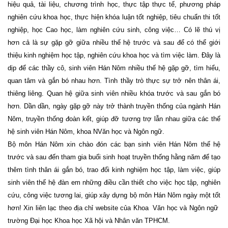
hiệu quả, tài liệu, chương trình học, thực tập thực tế, phương pháp
nghiên cứu khoa học, thực hiện khóa luận tốt nghiệp, tiêu chuẩn thi tốt
nghiệp, học Cao học, làm nghiên cứu sinh, công việc… Có lẽ thú vị
hơn cả là sự gặp gỡ giữa nhiều thế hệ trước và sau để có thể giới
thiệu kinh nghiệm học tập, nghiên cứu khoa học và tìm việc làm. Đây là
dịp để các thầy cô, sinh viên Hán Nôm nhiều thế hệ gặp gỡ, tìm hiểu,
quan tâm và gắn bó nhau hơn. Tình thầy trò thực sự trở nên thân ái,
thiêng liêng. Quan hệ giữa sinh viên nhiều khóa trước và sau gắn bó
hơn. Dần dần, ngày gặp gỡ này trở thành truyền thống của ngành Hán
Nôm, truyền thống đoàn kết, giúp đỡ tương trợ lẫn nhau giữa các thế
hệ sinh viên Hán Nôm, khoa NVăn học và Ngôn ngữ.
Bộ môn Hán Nôm xin chào đón các bạn sinh viên Hán Nôm thế hệ
trước và sau đến tham gia buổi sinh hoạt truyền thống hằng năm để tạo
thêm tình thân ái gắn bó, trao đổi kinh nghiệm học tập, làm việc, giúp
sinh viên thế hệ đàn em những điều cần thiết cho việc học tập, nghiên
cứu, công việc tương lai, giúp xây dựng bộ môn Hán Nôm ngày một tốt
hơn! Xin liên lạc theo địa chỉ website của Khoa Văn học và Ngôn ngữ
trường Đại học Khoa học Xã hội và Nhân văn TPHCM.