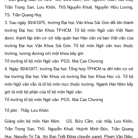
Trần Trọng San, Lưu Khôn, ThS.Nguyễn Khuê, Nguyễn Hữu Lương,
TS. Trần Quang Huy.
3. Sau ngày 30/4/1975, trường Đại học Văn khoa Sài Gòn đổi tên thành
trường Đại học Văn Khoa TP.HCM. Tổ bộ môn Ngữ văn Việt Nam
được thành lập trên cơ sở tiếp quản ban Hán văn và ban Việt văn của
trường Đại học Văn Khoa Sài Gòn. Tổ bộ môn Ngữ văn trực thuộc
trường, tương đương với một khoa bây giờ.
Tổ trưởng tổ bộ môn Ngữ văn: PGS. Mai Cao Chương
4. Ngày 30/4/1977, trường Đại học Tổng hợp TPHCM ra đời trên cơ sở
hai trường Đại học Văn Khoa và trường Đại học Khoa Học cũ. Tổ bộ
môn Ngữ văn vẫn là tổ bộ môn trực thuộc trường. Ngành Hán Nôm bấy
giờ là một bộ phận của tổ bộ môn Ngữ văn.
Tổ trưởng tổ bộ môn Ngữ văn: PGS. Mai Cao Chương
Tổ phó : Thầy Lưu Khôn
Giảng viên bộ môn Hán Nôm: GS. Bửu Cầm, các thầy Lưu Khôn,
Trần Trọng San, ThS. Nguyễn Khuê, Huỳnh Minh Đức, Trần Quang
Huy, Nguyễn Tri Tài, (từ Ban Triết Đông chuyển sang), Phạm Văn Diêu,