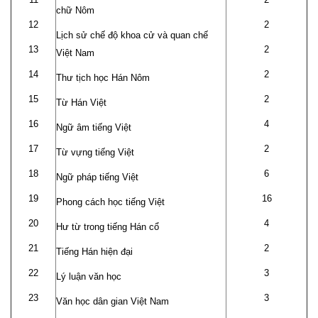
chữ Nôm
12
2
Lịch sử chế độ khoa cử và quan chế
13
2
Việt Nam
14
2
Thư tịch học Hán Nôm
15
2
Từ Hán Việt
16
4
Ngữ âm tiếng Việt
17
2
Từ vựng tiếng Việt
18
6
Ngữ pháp tiếng Việt
19
16
Phong cách học tiếng Việt
20
4
Hư từ trong tiếng Hán cổ
21
2
Tiếng Hán hiện đại
22
3
Lý luận văn học
23
3
Văn học dân gian Việt Nam