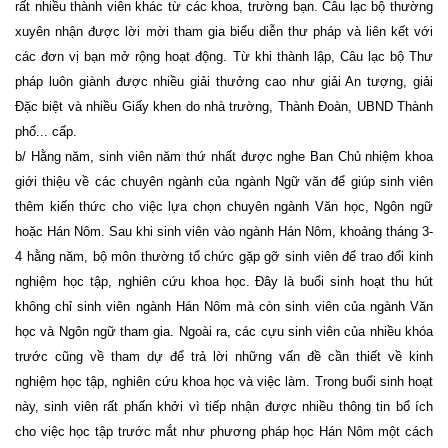
rất nhiều thành viên khác từ các khoa, trường bạn. Câu lạc bộ thường
xuyên nhận được lời mời tham gia biểu diễn thư pháp và liên kết với
các đơn vị bạn mở rộng hoạt động. Từ khi thành lập, Câu lạc bộ Thư
pháp luôn giành được nhiều giải thưởng cao như giải An tượng, giải
Đặc biệt và nhiều Giấy khen do nhà trường, Thành Đoàn, UBND Thành
phố... cấp.
b/ Hằng năm, sinh viên năm thứ nhất được nghe Ban Chủ nhiệm khoa
giới thiệu về các chuyên ngành của ngành Ngữ văn để giúp sinh viên
thêm kiến thức cho việc lựa chọn chuyên ngành Văn học, Ngôn ngữ
hoặc Hán Nôm. Sau khi sinh viên vào ngành Hán Nôm, khoảng tháng 3-
4 hằng năm, bộ môn thường tổ chức gặp gỡ sinh viên để trao đổi kinh
nghiệm học tập, nghiên cứu khoa học. Đây là buổi sinh hoạt thu hút
không chỉ sinh viên ngành Hán Nôm mà còn sinh viên của ngành Văn
học và Ngôn ngữ tham gia. Ngoài ra, các cựu sinh viên của nhiều khóa
trước cũng về tham dự để trả lời những vấn đề cần thiết về kinh
nghiệm học tập, nghiên cứu khoa học và việc làm. Trong buổi sinh hoạt
này, sinh viên rất phấn khởi vì tiếp nhận được nhiều thông tin bổ ích
cho việc học tập trước mắt như phương pháp học Hán Nôm một cách