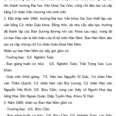
tên thành trường Đại học Văn khoa Sài Gòn, cũng chỉ đào tạo và cấp
bằng Cử nhân Văn chương cho sinh viên.
1. Đầu thập niên 1960, trường Đại học Văn khoa Sài Gòn thiết lập các
văn bằng Cử nhân Giáo khoa. Đồng thời, do nhu cầu đào tạo, trường
đã thành lập các Ban (tương đương với các Khoa sau này), trong đó
có ban Hán văn là tiền thân của tổ bộ môn Hán Nôm. Ban Hán Nôm đào
tạo và cấp chứng chỉ Cử nhân Giáo khoa Hán Nôm.
Nhân sự ban Hán Nôm lúc bấy giờ gồm có:
- Trưởng ban: GS. Nghiêm Toản
- Ban giảng huấn cơ hữu: GS. Nghiêm Toản, Trần Trọng San, Lưu
Khôn
- Giáo viên thỉnh giảng: TS. Hán học Nguyễn Sĩ Giác, Cử nhân Hán
văn Thẩm Quỳnh, Cử nhân Hán văn Bùi Lương, Cử nhân Hán văn
Nguyễn Văn Bình, GS. Bửu Cầm, cùng các thầy cô Người Hoa dạy
tiếng Hoa: Đới Ngoạn Quân, Diệp Tuyền Hoa, Khưu Sĩ Huệ.
2. Năm 1969, nhân sự Ban Hán Nôm gồm có:
- Trưởng ban: GS. Bửu Cầm
- Ban giảng huấn cơ hữu: GS. Bửu Cầm, GS. Nghiêm Toản, các thầy