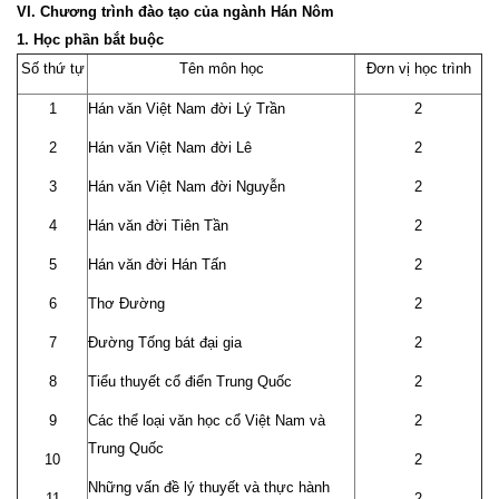
VI. Chương trình đào tạo của ngành Hán Nôm
1. Học phần bắt buộc
Số thứ tự
Tên môn học
Đơn vị học trình
1
Hán văn Việt Nam đời Lý Trần
2
2
Hán văn Việt Nam đời Lê
2
3
Hán văn Việt Nam đời Nguyễn
2
4
Hán văn đời Tiên Tần
2
5
Hán văn đời Hán Tấn
2
6
Thơ Đường
2
7
Đường Tống bát đại gia
2
8
Tiểu thuyết cổ điển Trung Quốc
2
9
Các thể loại văn học cổ Việt Nam và
2
Trung Quốc
10
2
Những vấn đề lý thuyết và thực hành
11
2