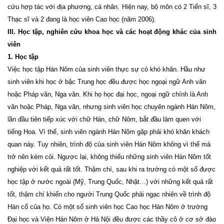
cứu hợp tác với địa phương, cá nhân. Hiện nay, bộ môn có 2 Tiến sĩ, 3
Thạc sĩ và 2 đang là học viên Cao học (năm 2006).
III. Học tập, nghiên cứu khoa học và các hoạt động khác của sinh
viên
1. Học tập
Việc học tập Hán Nôm của sinh viên thực sự có khó khăn. Hầu như
sinh viên khi học ở bậc Trung học đều được học ngoại ngữ Anh văn
hoặc Pháp văn, Nga văn. Khi họ học đại học, ngoại ngữ chính là Anh
văn hoặc Pháp, Nga văn, nhưng sinh viên học chuyên ngành Hán Nôm,
lần đầu tiên tiếp xúc với chữ Hán, chữ Nôm, bắt đầu làm quen với
tiếng Hoa. Vì thế, sinh viên ngành Hán Nôm gặp phải khó khăn khách
quan này. Tuy nhiên, trình độ của sinh viên Hán Nôm không vì thế mà
trở nên kém cỏi. Ngược lại, không thiếu những sinh viên Hán Nôm tốt
nghiệp với kết quả rất tốt. Thậm chí, sau khi ra trường có một số được
học tập ở nước ngoài (Mỹ, Trung Quốc, Nhật…) với những kết quả rất
tốt, thậm chí khiến cho người Trung Quốc phải ngạc nhiên về trình độ
Hán cổ của họ. Có một số sinh viên học Cao học Hán Nôm ở trường
Đại học và Viện Hán Nôm ở Hà Nội đều được các thầy cô ở cơ sở đào