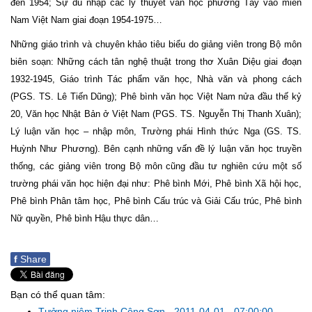
đến 1954; Sự du nhập các lý thuyết văn học phương Tây vào miền
Nam Việt Nam giai đoạn 1954-1975…
Những giáo trình và chuyên khảo tiêu biểu do giảng viên trong Bộ môn
biên soạn: Những cách tân nghệ thuật trong thơ Xuân Diệu giai đoạn
1932-1945, Giáo trình Tác phẩm văn học, Nhà văn và phong cách
(PGS. TS. Lê Tiến Dũng); Phê bình văn học Việt Nam nửa đầu thế kỷ
20, Văn học Nhật Bản ở Việt Nam (PGS. TS. Nguyễn Thị Thanh Xuân);
Lý luận văn học – nhập môn, Trường phái Hình thức Nga (GS. TS.
Huỳnh Như Phương). Bên cạnh những vấn đề lý luận văn học truyền
thống, các giảng viên trong Bộ môn cũng đầu tư nghiên cứu một số
trường phái văn học hiện đại như: Phê bình Mới, Phê bình Xã hội học,
Phê bình Phân tâm học, Phê bình Cấu trúc và Giải Cấu trúc, Phê bình
Nữ quyền, Phê bình Hậu thực dân…
f
Share
Bạn có thể quan tâm:
Tưởng niệm Trịnh Công Sơn
-
2011-04-01 - 07:00:00