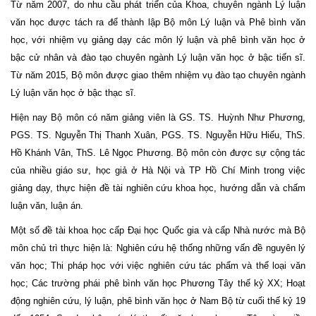
Từ năm 2007, do nhu cầu phát triển của Khoa, chuyên ngành Lý luận
văn học được tách ra để thành lập Bộ môn Lý luận và Phê bình văn
học, với nhiệm vụ giảng dạy các môn lý luận và phê bình văn học ở
bậc cử nhân và đào tạo chuyên ngành Lý luận văn học ở bậc tiến sĩ.
Từ năm 2015, Bộ môn được giao thêm nhiệm vụ đào tạo chuyên ngành
Lý luận văn học ở bậc thạc sĩ.
Hiện nay Bộ môn có năm giảng viên là GS. TS. Huỳnh Như Phương,
PGS. TS. Nguyễn Thị Thanh Xuân, PGS. TS. Nguyễn Hữu Hiếu, ThS.
Hồ Khánh Vân, ThS. Lê Ngọc Phương. Bộ môn còn được sự cộng tác
của nhiều giáo sư, học giả ở Hà Nội và TP Hồ Chí Minh trong việc
giảng dạy, thực hiện đề tài nghiên cứu khoa học, hướng dẫn và chấm
luận văn, luận án.
Một số đề tài khoa học cấp Đại học Quốc gia và cấp Nhà nước mà Bộ
môn chủ trì thực hiện là: Nghiên cứu hệ thống những vấn đề nguyên lý
văn học; Thi pháp học với việc nghiên cứu tác phẩm và thể loại văn
học; Các trường phái phê bình văn học Phương Tây thế kỷ XX; Hoạt
động nghiên cứu, lý luận, phê bình văn học ở Nam Bộ từ cuối thế kỷ 19