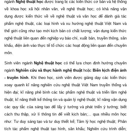
ngành
Nghệ thuật học
được trang bị các kiến thức cơ bản và hệ thống
về khoa học xã hội nhân văn, về nghệ thuật học; có khả năng vận
dụng được kiến thức về về nghệ thuật và văn học để đánh giá tác
phẩm nghệ thuật, các loại hình và xu hướng nghệ thuật Việt Nam và
thế giới cũng như tạo mới kịch bản có chất lượng; vận dụng kiến thức
nghệ thuật liên quan đến nghiệp vụ báo chí, xuất bản, truyền thông, sân
khấu, điện ảnh vào thực tế tổ chức các hoạt động liên quan đến chuyên
môn.
Sinh viên ngành
Nghệ thuật học
có thể lựa chọn định hướng chuyên
ngành
Nghiên cứu và thực hành nghệ thuật
hoặc
Biên kịch điện ảnh
- truyền hình
. Khi theo học, sinh viên được giảng dạy các kiến thức
xoay quanh kĩ năng nghiên cứu nghệ thuật Việt Nam truyền thống và
hiện đại; kĩ năng phê bình các tác phẩm nghệ thuật và triển lãm nghệ
thuật; kĩ năng thiết kế thông tin và quản lý nghệ thuật; kĩ năng vận dụng
các quy tắc của sáng tạo để lấy ý tưởng và phát triển ý tưởng; biết
cách thu thập, xử lí thông tin để viết kịch bản;...
qua nhiều môn học
như: Tư duy sáng tạo và tư duy thiết kế; Tâm lý học nghệ thuật; Phân
tích tác phẩm nghệ thuật tạo hình, sân khấu; Nghiên cứu trình diễn;