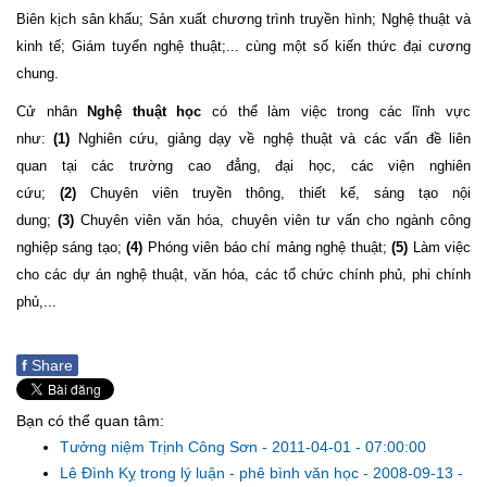
Biên kịch sân khấu; Sản xuất chương trình truyền hình; Nghệ thuật và
kinh tế; Giám tuyển nghệ thuật;...
cùng một số kiến thức đại cương
chung.
Cử nhân
Nghệ thuật học
có thể làm việc trong các lĩnh vực
như:
(1)
Nghiên cứu, giảng dạy về nghệ thuật và các vấn đề liên
quan tại các trường cao đẳng, đại học, các viện nghiên
cứu;
(2)
Chuyên viên truyền thông, thiết kế, sáng tạo nội
dung;
(3)
Chuyên viên văn hóa, chuyên viên tư vấn cho ngành công
nghiệp sáng tạo;
(4)
Phóng viên báo chí mảng nghệ thuật;
(5)
Làm việc
cho các dự án nghệ thuật, văn hóa, các tổ chức chính phủ, phi chính
phủ,...
f
Share
Bạn có thể quan tâm:
Tưởng niệm Trịnh Công Sơn
-
2011-04-01 - 07:00:00
Lê Đình Kỵ trong lý luận - phê bình văn học
-
2008-09-13 -