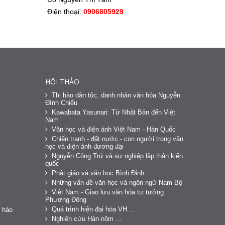
GIÁ: 98.000Đ
GIÁ: 85.000Đ
GIÁ: 190.000Đ
GIÁ:140.000Đ
1
2
3
4
Liên hệ mua sách:
Cô Nguyễn Thị Tâm
Điện thoại:
0906805929
HỘI THẢO
Thi hào dân tộc, danh nhân văn hóa Nguyễn
Đình Chiểu
Kawabata Yasunari: Từ Nhật Bản đến Việt
Nam
Văn học và điện ảnh Việt Nam - Hàn Quốc
Chiến tranh - đất nước - con người trong văn
học và điện ảnh đương đại