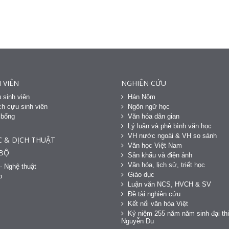
 VIÊN
NGHIÊN CỨU
 sinh viên
Hán Nôm
h cựu sinh viên
Ngôn ngữ học
 bổng
Văn hóa dân gian
h
Lý luận và phê bình văn học
VH nước ngoài & VH so sánh
C & DỊCH THUẬT
Văn học Việt Nam