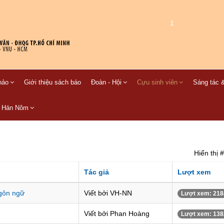
1
hảo
Giới thiệu sách báo
Đoàn - Hội
Cựu sinh viên
Sáng tác &
C Hán Nôm
Hiển thị #
Tác giả
Lượt xem
gôn ngữ
Viết bởi VH-NN
Lượt xem: 218
Viết bởi Phan Hoàng
Lượt xem: 138