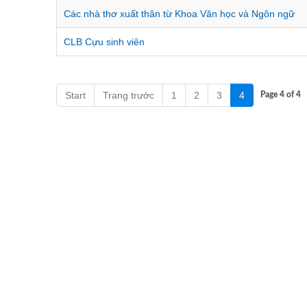
Các nhà thơ xuất thân từ Khoa Văn học và Ngôn ngữ
CLB Cựu sinh viên
Start
Trang trước
1
2
3
4
Page 4 of 4