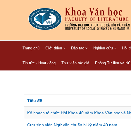
Trang chủ
Giới thiệu
Đào tạo
Nghiên cứu
Hội t
Tin tức - Hoạt động
Thư viện tác giả
Phòng Tư liệu và N
Tiêu đề
Kế hoạch tổ chức Hội Khoa 40 năm Khoa Văn học và N
Cựu sinh viên Ngữ văn chuẩn bị kỷ niệm 40 năm