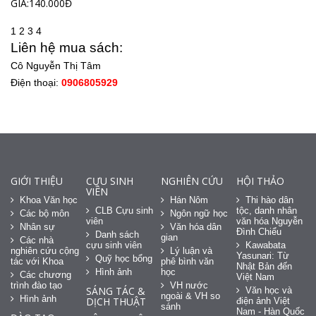
GIÁ:140.000Đ
1
2
3
4
Liên hệ mua sách:
Cô Nguyễn Thị Tâm
Điện thoại:
0906805929
GIỚI THIỆU
CỰU SINH
NGHIÊN CỨU
HỘI THẢO
VIÊN
Khoa Văn học
Hán Nôm
Thi hào dân
CLB Cựu sinh
tộc, danh nhân
Các bộ môn
Ngôn ngữ học
viên
văn hóa Nguyễn
Nhân sự
Văn hóa dân
Đình Chiểu
Danh sách
gian
Các nhà
cựu sinh viên
Kawabata
nghiên cứu cộng
Lý luận và
Yasunari: Từ
Quỹ học bổng
tác với Khoa
phê bình văn
Nhật Bản đến
Hình ảnh
học
Các chương
Việt Nam
trình đào tạo
VH nước
SÁNG TÁC &
Văn học và
ngoài & VH so
Hình ảnh
DỊCH THUẬT
điện ảnh Việt
sánh
Nam - Hàn Quốc