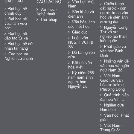
ĐÀO TẠO
CÂU LẠC BỘ
Văn học Việt
Chiến tranh -
Nam
đất nước - con
Đại học hệ
Văn học -
Sân khấu và
người trong văn
chính quy
Nghệ thuật
điện ảnh
học và điện ảnh
Đại học hệ
Thư pháp
đương đại
Văn hóa, lịch
vừa làm vừa
sử, triết học
Nguyễn Công
học
Trứ và sự
Giáo dục
Đại học hệ
nghiệp lập thân
Luận văn
đào tạo từ xa
kiến quốc
NCS, HVCH &
Đại học hệ cử
Phật giáo và
SV
nhân tài năng
văn học Bình
Đề tài nghiên
Cao học và
Định
cứu
Nghiên cứu sinh
Những vấn đề
Kết nối văn
văn học và ngôn
hóa Việt
ngữ Nam Bộ
Kỷ niệm 255
Việt Nam -
năm năm sinh
Giao lưu văn
đại thi hào
hóa tư tưởng
Nguyễn Du
Phương Đông
Quá trình hiện
đại hóa VH ...
Nghiên cứu
Hán nôm ...
Văn học, Phật
giáo ...
Việt Nam -
Trung Quốc ...