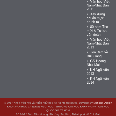
Văn học Việt
Nam-Nhật Bản
2011
Xây dựng
chuẩn mực
chính tả
80 năm Thơ
mới & Tự lực
văn đoàn
Văn học Việt
Nam-Nhật Bản
2013
Tọa đàm về
Bùi Giáng
GS Hoàng
Như Mai
KH Ngữ văn
2013
KH Ngữ văn
2014
© 2017 Khoa Văn học và Ngôn ngữ học. All Rights Reserved. Develop By
Monster Design
KHOA VĂN HỌC VÀ NGÔN NGỮ HỌC - TRƯỜNG ĐẠI HỌC KHXH VÀ NV - ĐẠI HỌC
QUỐC GIA TP.HCM
Số 10-12 Đinh Tiên Hoàng, Phường Sài Gòn, Thành phố Hồ Chí Minh