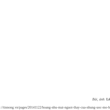
Bài, ảnh
:
Lê
p://tinnong.vn/pages/20141122/hoang-nhu-mai-nguoi-thay-cua-nhung-uoc-mo-