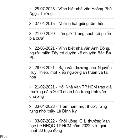
25-07-2023 - Vĩnh biệt nhà văn Hoàng Phủ
Ngọc Tường
07-04-2015 - Những hạt giống tâm hồn
21-09-2020 - Lần giở 'Trang sách cũ phiến
bia xưa'
22-06-2021 - Vĩnh biệt nhà văn Anh Động,
người miền Tây có duyên kể chuyện Bác Ba
Phi
28-03-2021 - Bạn văn thương nhớ Nguyễn
Huy Thiệp, một kiếp người gian truân và tài
hoa
21-02-2021 - Hội Nhà văn TP.HCM trao giải
thưởng năm 2020 chan hòa trong tình văn
chương
03-04-2023 - 'Trăm năm một thuở', rưng
rưng nhớ thầy Lê Đình Kỵ
03-07-2022 - Khởi động ‘Giải thưởng Văn
học trẻ ĐHQG TP.HCM năm 2022’ với giải
nhất 30 triệu đồng
 Phan