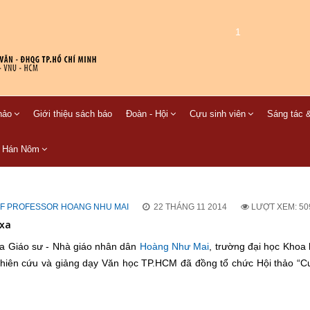
1
hảo
Giới thiệu sách báo
Đoàn - Hội
Cựu sinh viên
Sáng tác &
C Hán Nôm
OF PROFESSOR HOANG NHU MAI
22 THÁNG 11 2014
LƯỢT XEM: 50
 xa
ủa Giáo sư - Nhà giáo nhân dân
Hoàng Như Mai
, trường đại học Khoa 
iên cứu và giảng dạy Văn học TP.HCM đã đồng tổ chức Hội thảo “C