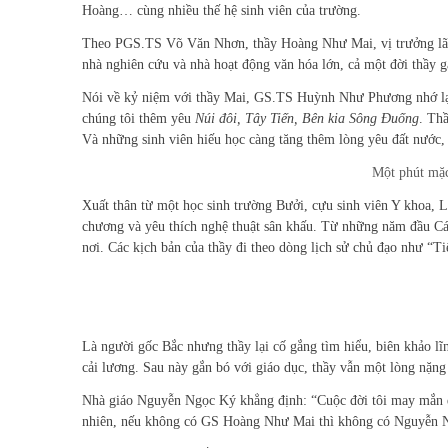
Hoàng… cùng nhiều thế hệ sinh viên của trường.
Theo PGS.TS Võ Văn Nhơn, thầy Hoàng Như Mai, vị trưởng lão c
nhà nghiên cứu và nhà hoạt động văn hóa lớn, cả một đời thầy g
Nói về kỷ niệm với thầy Mai, GS.TS Huỳnh Như Phương nhớ lạ
chúng tôi thêm yêu
Núi đôi, Tây Tiến, Bên kia Sông Đuống
. Th
Và những sinh viên hiếu học càng tăng thêm lòng yêu đất nước,
Một phút mặc
Xuất thân từ một học sinh trường Bưởi, cựu sinh viên Y khoa, L
chương và yêu thích nghệ thuật sân khấu. Từ những năm đầu C
nơi. Các kịch bản của thầy đi theo dòng lịch sử chủ đạo như “
Là người gốc Bắc nhưng thầy lại cố gắng tìm hiểu, biên khảo lĩn
cải lương. Sau này gắn bó với giáo dục, thầy vẫn một lòng nặng 
Nhà giáo Nguyễn Ngọc Ký khẳng định: “Cuộc đời tôi may mắn 
nhiên, nếu không có GS Hoàng Như Mai thì không có Nguyễn 