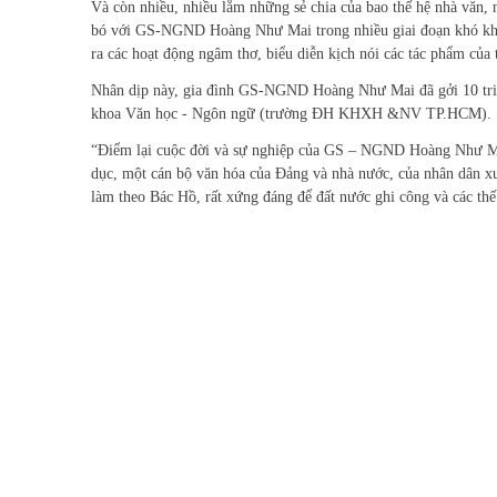
Và còn nhiều, nhiều lắm những sẻ chia của bao thế hệ nhà văn, 
bó với GS-NGND Hoàng Như Mai trong nhiều giai đoạn khó khăn
ra các hoạt động ngâm thơ, biểu diễn kịch nói các tác phẩm của 
Nhân dịp này, gia đình GS-NGND Hoàng Như Mai đã gởi 10 tri
khoa Văn học - Ngôn ngữ (trường ĐH KHXH &NV TP.HCM).
“Điểm lại cuộc đời và sự nghiệp của GS – NGND Hoàng Như Mai
dục, một cán bộ văn hóa của Đảng và nhà nước, của nhân dân xuấ
làm theo Bác Hồ, rất xứng đáng để đất nước ghi công và các th