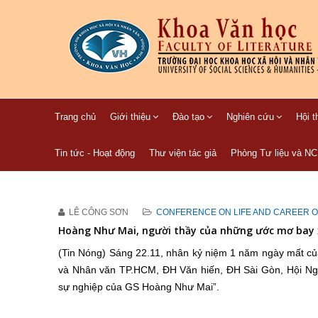
Trang chủ
Giới thiệu
Đào tạo
Nghiên cứu
Hội t
Tin tức - Hoạt động
Thư viện tác giả
Phòng Tư liệu và N
LÊ CÔNG SƠN
CONFERENCE ON LIFE AND CAREER 
Hoàng Như Mai, người thầy của những ước mơ bay
(Tin Nóng) Sáng 22.11, nhân kỷ niệm 1 năm ngày mất c
và Nhân văn TP.HCM, ĐH Văn hiến, ĐH Sài Gòn, Hội Ngh
sự nghiệp của GS Hoàng Như Mai”.