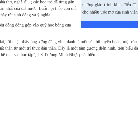
nhà thơ, nghệ sĩ…; các học trò đã từng gắn
những giáo trình kinh điển đã
 nhất của đất nước. Buổi hội thảo còn diễn
cho nhiều ước mơ của sinh viê
thầy rất sinh động và ý nghĩa.
ệu đồng đóng góp vào quỹ học bổng của
, tôi nhận thấy ông xứng đáng vinh danh là một cán bộ tuyên huấn, một cán 
t thân từ một trí thức dấn thân. Đây là một tấm gương điển hình, tiêu biểu đã
ế hệ mai sau học tập”, TS Trương Minh Nhựt phát biểu.