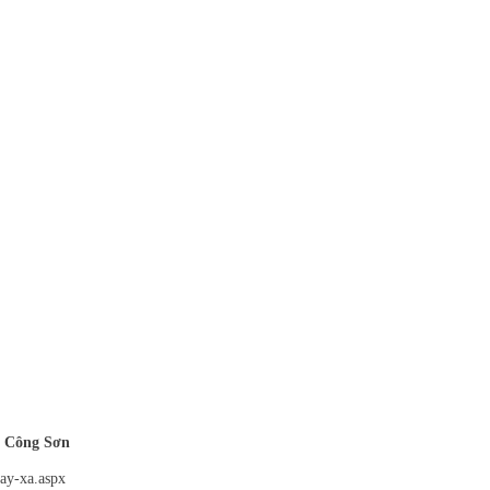
 Công Sơn
bay-xa.aspx