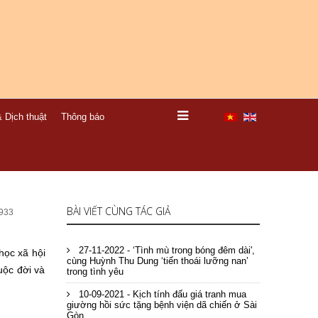
 Dịch thuật
Thông báo
BÀI VIẾT CÙNG TÁC GIẢ
933
27-11-2022 - ‘Tình mù trong bóng đêm dài',
học xã hội
cùng Huỳnh Thu Dung ‘tiến thoái lưỡng nan’
uộc đời và
trong tình yêu
10-09-2021 - Kịch tính đấu giá tranh mua
giường hồi sức tặng bệnh viện dã chiến ở Sài
Gòn