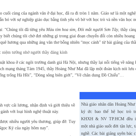
uối cùng của ngành văn ở đại học, đã ra đi tròn 1 năm. Giáo sư là một nghệ 
ắn bó với sự nghiệp giáo dục bằng tình yêu vô bờ với học trò và nền văn học 
i: “Chúng tôi đã từng yêu
Màu tím hoa sim, Đôi mắt người Sơn Tây
, thầy càn
ầy biết chúng tôi chờ đợi những gì trong giai đoạn chuyển đổi còn nhiều hoa
 quê hương qua những áng văn thơ bỗng nhiên “mọc cánh” từ bài giảng của thầ
 niệm tưởng nhớ người thầy đáng kính
uật khoa ở các ngôi trường danh giá Hà Nội, nhưng thầy lại nổi tiếng về năng 
ách mạng tháng Tám 1945, thầy Hoàng Như Mai đã lập một đoàn kịch nói lưu 
Tiếng trống Hà Hồi”, “Dòng sông biên giới”, “Vẽ chân dung Đồ Chiểu”…
Nhà giáo nhân dân Hoàng Như
h vực cải lương, nhận định và giới thiệu về
gánh với loại hình nghệ thuật này.
ký ức bao thế hệ học trò 
KHXH & NV TP.HCM đều i
được nhiều người yêu thương, giúp đỡ. Tuy
một nhà giáo suốt đời tận lực, 
Ngọc Ký của ngày hôm nay”.
nghề. Các bài giảng uyên bác c