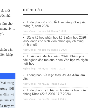
THÔNG BÁO
sĩ, một
nước nhà.
Thông báo tổ chức lễ Trao bằng tốt nghiệp
g làm cho
tháng 7, năm 2026
ng mang ấy…
Ngày đăng: Thứ bảy, 04 Tháng 7 2026
y”.
Đăng ký học phần học kỳ 1 năm học 2026-
2027 dành cho sinh viên chính quy chương
trình chuẩn
khiếu văn
Ngày đăng: Thứ sáu, 03 Tháng 7 2026
diễn khắp
Tuyển sinh đại học năm 2026: Khám phá
các ngành đào tạo của Khoa Văn học và Ngôn
ngữ học
Ngày đăng: Thứ tư, 01 Tháng 7 2026
Thông báo: Về việc thay đổi địa điểm làm
việc
 Mai trong
Ngày đăng: Thứ hai, 29 Tháng 6 2026
trường ĐH
Thông báo: Lịch tiếp sinh viên và trực văn
phòng Khoa (22.6.2026-17.7.2026)
n đậm về
Ngày đăng: Thứ hai, 22 Tháng 6 2026
tận tâm với
ủa thầy và