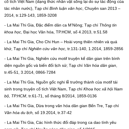
cổ tích Việt Nam (dạng thức nhân vật sống lại do sự tác động của
tác nhân nước), Tạp chí
Bình luận văn học
, Chuyên san 2013 –
2014, tr.129-143, 1859-3208
- La Mai Thi Gia, Đặc điểm dân ca M’Nông; Tạp chí
Thông tin
khoa học
, Đại học Văn hóa, TP.HCM, số 4.2013, tr.51.58
- La Mai Thi Gia, Cho Chi Hun – Hoài vọng thiên nhiên và quá
khứ, Tạp chí
Nghiên cứu văn học
, tr.131-140, 1.2014, 1859-2856
- La Mai Thi Gia, Nghiên cứu motif truyện kể dân gian trên bình
diện nguồn gốc và biến đổi lịch sử; Tạp chí
Văn hóa dân gian
,
tr.45-51, 3.2014, 0866-7284
- La Mai Thi Gia, Nguồn gốc nghi lễ trưởng thành của motif tái
sinh trong truyện cổ tích Việt Nam, Tạp chí
Khoa học xã hội Nam
bộ, TP.HCM
, tr.61-71, số tháng 8/2014, 1859-0136
- La Mai Thi Gia, Dừa trong văn hóa dân gian Bến Tre, Tạp chí
Văn hóa du lịch,
số 19.2014, tr.37-42
- La Mai Thi Gia, Các hình thức đối đáp trong ca dao tình yêu