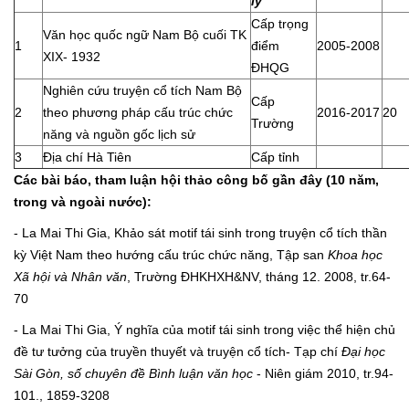
lý
Cấp trọng
Văn học quốc ngữ Nam Bộ cuối TK
1
điểm
2005-2008
XIX- 1932
ĐHQG
Nghiên cứu truyện cổ tích Nam Bộ
Cấp
2
theo phương pháp cấu trúc chức
2016-2017
20
Trường
năng và nguồn gốc lịch sử
3
Địa chí Hà Tiên
Cấp tỉnh
Các bài báo, tham luận hội thảo công bố gần đây (10 năm,
trong và ngoài nước):
- La Mai Thi Gia, Khảo sát motif tái sinh trong truyện cổ tích thần
kỳ Việt Nam theo hướng cấu trúc chức năng, Tập san
Khoa học
Xã hội và Nhân văn
, Trường ĐHKHXH&NV, tháng 12. 2008, tr.64-
70
- La Mai Thi Gia, Ý nghĩa của motif tái sinh trong việc thể hiện chủ
đề tư tưởng của truyền thuyết và truyện cổ tích- Tạp chí
Đại học
Sài Gòn, số chuyên đề Bình luận văn học
- Niên giám 2010, tr.94-
101., 1859-3208