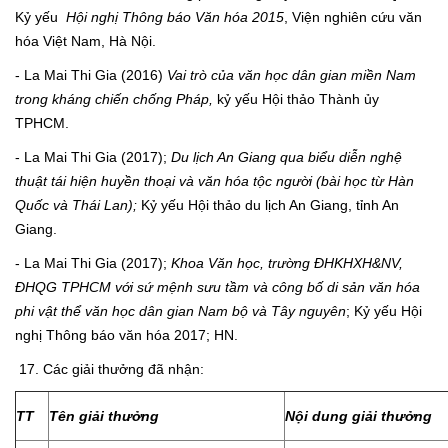
Kỷ yếu
Hội nghị
Thông báo Văn hóa 2015
, Viện nghiên cứu văn
hóa Việt Nam, Hà Nội.
- La Mai Thi Gia (2016)
Vai trò của văn học dân gian miền Nam
trong kháng chiến chống Pháp,
kỷ yếu Hội thảo Thành ủy
TPHCM.
- La Mai Thi Gia (2017);
Du lịch An Giang qua biểu diễn nghệ
thuật tái hiện huyền thoại và văn hóa tộc người (bài học từ Hàn
Quốc và Thái Lan);
Kỷ yếu Hội thảo du lịch An Giang, tỉnh An
Giang.
- La Mai Thi Gia (2017);
Khoa Văn học, trường ĐHKHXH&NV,
ĐHQG TPHCM với sứ mệnh sưu tầm và công bố di sản văn hóa
phi vật thể văn học dân gian Nam bộ và Tây nguyên
; Kỷ yếu Hội
nghị Thông báo văn hóa 2017; HN.
17. Các giải thưởng đã nhận:
TT
Tên giải thưởng
Nội dung giải thưởng