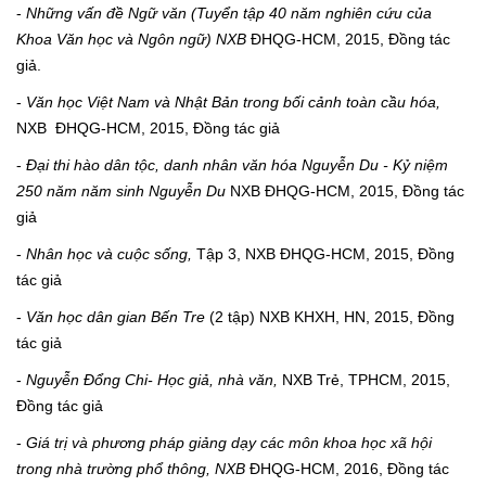
-
Những vấn đề Ngữ văn (Tuyển tập 40 năm nghiên cứu của
Khoa Văn học và Ngôn ngữ)
NXB
ĐHQG-HCM, 2015, Đồng tác
giả.
-
Văn học Việt Nam và Nhật Bản trong bối cảnh toàn cầu hóa,
NXB
ĐHQG-HCM, 2015, Đồng tác giả
-
Đại thi hào dân tộc, danh nhân văn hóa Nguyễn Du - Kỷ niệm
250 năm năm sinh Nguyễn Du
NXB ĐHQG-HCM, 2015, Đồng tác
giả
-
Nhân học và cuộc sống,
Tập 3, NXB ĐHQG-HCM, 2015, Đồng
tác giả
-
Văn học dân gian Bến Tre
(2 tập) NXB KHXH, HN, 2015, Đồng
tác giả
-
Nguyễn Đổng Chi- Học giả, nhà văn,
NXB Trẻ, TPHCM, 2015,
Đồng tác giả
-
Giá trị và phương pháp giảng dạy các môn khoa học xã hội
trong nhà trường phổ thông, NXB
ĐHQG-HCM, 2016, Đồng tác