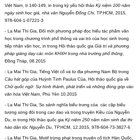
Việt Nam, tr.140-149, in trong kỷ yếu hội thảo
Kỷ niệm 100 năm
ngày sinh học giả, nhà văn Nguyễn Đổng Chi
, TP.HCM, 2015,
978-604-1-07221-3
- La Mai Thi Gia, Đối mới phương pháp đọc hiểu tác phẩm văn
học trong chương trình phổ thông và vai trò của học sinh trong
tiếp nhận văn học, in trong Hội thảo quốc gia
Giá trị và phương
pháp giảng dạy các môn KHXH trong nhà trường phổ thông
,
Đồng Tháp, 08.2015
- La Mai Thi Gia, Tiếng Việt cổ và từ địa phương Nam Bộ trong
Câu hát góp c
ủa Huỳnh Tịnh Paulus Của, Hội thảo quốc gia về
Chữ quốc ngữ: Sự hình thành, phát triển và những đóng góp vào
văn hóa Việt Nam,
Phú Yên
10.2015
- La Mai Thi Gia, So sánh nghĩa biểu trưng của các cặp biểu
tượng sóng đôi trong cao dao và trong truyện Kiều của Nguyễn
Du, in trong Hội thảo quốc gia
Kỷ niệm 250 năm năm sinh đại thi
hào dân tộc Nguyễn Du
, TP.HCM, 12.2015, 978-604-73-3827-6
- La Mai Thi Gia, Motif trừng phạt trong truyện cổ tích Hàn Quốc,