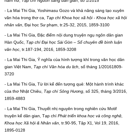
nam nữ,
Tạp chí Nguồn sáng dân gian
, số 1/2015
- La Mai Thi Gia, Yoshimasu Gozo và khả năng sáng tạo xuyên
văn hóa trong thơ ca,
Tạp chí Khoa học xã hội - Khoa học xã hội
nhân văn
, Đại học Sư phạm, tr.25-32, 2015, 1859-3100
- La Mai Thi Gia, Đặc điểm nội dung truyện ngụ ngôn dân gian
Hàn Quốc,
Tạp chí Đại học Sài Gòn – Số chuyên đề bình luận
văn học
, tr.187-194, 2016, 1859-3208
- La Mai Thi Gia, Ý nghĩa của hình tượng khỉ trong văn học dân
gian Việt Nam,
Tạp chí Văn hóa du lịch
, số tháng 1/20161809-
3720
- La Mai Thi Gia, Từ lời kể đến tượng quẻ: Một hành trình khác
của thơ Nhật Chiêu,
Tạp chí Sông Hương
, số 325, tháng 3/2016,
1859-4883
- La Mai Thi Gia, Thuyết nhị nguyên trong nghiên cứu Motif
truyện kể dân gian, Tạp chí
Phát triển khoa học và công nghệ,
Khoa học Xã hội & Nhân văn
, tr.90-95, Tập X1, Vol 19, 2016,
1895-0128