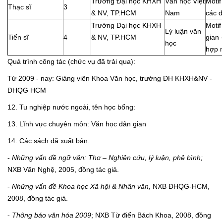
Trường Đại học KHXH
Văn học Việt
Motif
Thạc sĩ
3
& NV, TP.HCM
Nam
các 
Trường Đại học KHXH
Motif
Lý luận văn
Tiến sĩ
4
& NV, TP.HCM
gian 
học
hợp m
Quá trình công tác (chức vụ đã trải qua):
Từ 2009 - nay: Giảng viên Khoa Văn học, trường ĐH KHXH&NV -
ĐHQG HCM
12. Tu nghiệp nước ngoài, tên học bổng:
13. Lĩnh vực chuyên môn: Văn học dân gian
14. Các sách đã xuất bản:
-
Những vấn đề ngữ văn: Thơ – Nghiên cứu, lý luận, phê bình;
NXB Văn Nghệ, 2005, đồng tác giả.
-
Những vấn đề Khoa học Xã hội & Nhân văn,
NXB ĐHQG-HCM,
2008, đồng tác giả.
-
Thông báo văn hóa 2009
; NXB Từ điển Bách Khoa, 2008, đồng