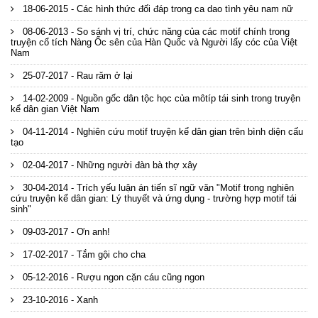
18-06-2015 - Các hình thức đối đáp trong ca dao tình yêu nam nữ
08-06-2013 - So sánh vị trí, chức năng của các motif chính trong
truyện cổ tích Nàng Ốc sên của Hàn Quốc và Người lấy cóc của Việt
Nam
25-07-2017 - Rau răm ở lại
14-02-2009 - Nguồn gốc dân tộc học của môtíp tái sinh trong truyện
kể dân gian Việt Nam
04-11-2014 - Nghiên cứu motif truyện kể dân gian trên bình diện cấu
tạo
02-04-2017 - Những người đàn bà thợ xây
30-04-2014 - Trích yếu luận án tiến sĩ ngữ văn "Motif trong nghiên
cứu truyện kể dân gian: Lý thuyết và ứng dụng - trường hợp motif tái
sinh"
09-03-2017 - Ơn anh!
17-02-2017 - Tắm gội cho cha
05-12-2016 - Rượu ngon cặn cáu cũng ngon
23-10-2016 - Xanh