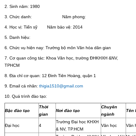
2. Sinh năm: 1980
3. Chức danh: Năm phong:
4. Học vị: Tiến sỹ Năm bảo vệ: 2014
5. Danh hiệu:
6. Chức vụ hiện nay: Trưởng bộ môn Văn hóa dân gian
7. Cơ quan công tác: Khoa Văn học, trường ĐHKHXH &NV,
TPHCM
8. Địa chỉ cơ quan: 12 Đinh Tiên Hoàng, quận 1
9. Email cá nhân:
thigia1510@gmail.com
10. Quá trình đào tạo:
Thời
Chuyên
Bậc đào tạo
Nơi đào tạo
Tên 
gian
ngành
Trường Đại học KHXH
Đại học
4
Văn học
Văn 
& NV, TP.HCM