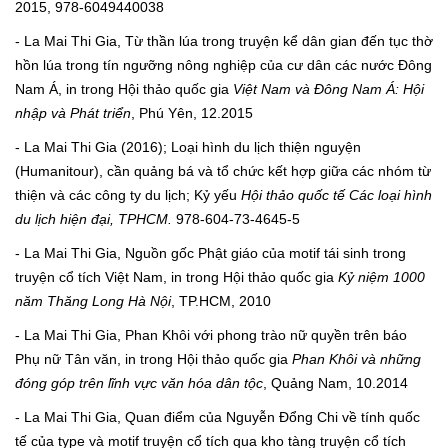
2015, 978-6049440038
- La Mai Thi Gia, Từ thần lúa trong truyện kể dân gian đến tục thờ
hồn lúa trong tín ngưỡng nông nghiệp của cư dân các nước Đông
Nam Á, in trong Hội thảo quốc gia
Việt Nam và Đông Nam Á: Hội
nhập và Phát triển
, Phú Yên, 12.2015
- La Mai Thi Gia (2016); Loại hình du lịch thiện nguyện
(Humanitour), cần quảng bá và tổ chức kết hợp giữa các nhóm từ
thiện và các công ty du lịch; Kỷ yếu
Hội thảo quốc tế Các loại hình
du lịch hiện đại, TPHCM.
978-604-73-4645-5
- La Mai Thi Gia, Nguồn gốc Phật giáo của motif tái sinh trong
truyện cổ tích Việt Nam, in trong Hội thảo quốc gia
Kỷ niệm 1000
năm Thăng Long Hà Nội
, TP.HCM, 2010
- La Mai Thi Gia, Phan Khôi với phong trào nữ quyền trên báo
Phụ nữ Tân văn, in trong Hội thảo quốc gia
Phan Khôi và những
đóng góp trên lĩnh vực văn hóa dân tộc
, Quảng Nam, 10.2014
- La Mai Thi Gia, Quan điểm của Nguyễn Đổng Chi về tính quốc
tế của type và motif truyện cổ tích qua kho tàng truyện cổ tích