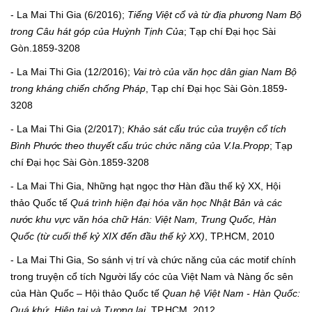
- La Mai Thi Gia (6/2016);
Tiếng Việt cổ và từ địa phương Nam Bộ
trong Câu hát góp của Huỳnh Tịnh Của
; Tạp chí Đại học Sài
Gòn.1859-3208
- La Mai Thi Gia (12/2016);
Vai trò của văn học dân gian Nam Bộ
trong kháng chiến chống Pháp
, Tạp chí Đại học Sài Gòn.1859-
3208
- La Mai Thi Gia (2/2017);
Khảo sát cấu trúc của truyện cổ tích
Bình Phước theo thuyết cấu trúc chức năng của V.Ia.Propp
; Tạp
chí Đại học Sài Gòn.1859-3208
- La Mai Thi Gia, Những hạt ngọc thơ Hàn đầu thế kỷ XX, Hội
thảo Quốc tế
Quá trình hiện đại hóa văn học Nhật Bản và các
nước khu vực văn hóa chữ Hán: Việt Nam, Trung Quốc, Hàn
Quốc (từ cuối thế kỷ XIX đến đầu thế kỷ XX)
, TP.HCM, 2010
- La Mai Thi Gia, So sánh vị trí và chức năng của các motif chính
trong truyện cổ tích Người lấy cóc của Việt Nam và Nàng ốc sên
của Hàn Quốc – Hội thảo Quốc tế
Quan hệ Việt Nam - Hàn Quốc:
Quá khứ, Hiện tại và Tương lai
, TP.HCM, 2012.