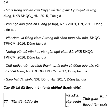
giả
-
Motif trong nghiên cứu truyện kể dân gian: Lý thuyết và ứng
dụng,
NXB ĐHQG_ HN, 2015, Tác giả
-
Văn học dân gian An Giang
(3 tập), NXB VHDT, HN, 2016, Đồng
biên soạn
-
Việt Nam và Đông Nam Á trong bối cảnh toàn cầu hóa
, ĐHQG
TPHCM, 2016, Đồng tác giả
-
Những vấn đề văn học và ngôn ngữ Nam Bộ, NXB
ĐHQG
TPHCM, 2016, Đồng tác giả
-
Chữ quốc ngữ - sự hình thành, phát triển và đóng góp vào văn
hóa Việt Nam,
NXB ĐHQG TPHCM, 2017, Đồng tác giả
-
Gieo hạt đất lành
, NXB Đồng Nai, 2017, Đồng tác giả
Các đề tài đã thực hiện (chủ nhiệm/ thành viên):
Mã số &
Kinh
Thời gian
TT
Tên đề tài/dự án
cấp quản
thực hiện
(tri