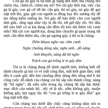
Con gà đã gây ra tội tình gì nặng đến mức mà chàng đòi
chém cha, chém tổ, chém mẹ nó? Nó chỉ gáy thôi mà, việc của
gà là gáy, con gà cứ tới lúc cần gáy thì nó gáy, nó gáy để gọi
mặt trời lên, giục giã con người ra đồng hay lên nương rẫy để
lao động kiếm miếng ăn. Nó gáy để báo thức cho con người
tỉnh giấc, rằng ngủ như vậy là đủ rồi, tới giờ dậy rồi. Nó đâu
thể nào biết có ai kia đang cần đêm tối kéo dài thêm vài canh
nữa? Mà cái con người kia, đang làm chuyện gì quan trọng tới
mức cần đêm thêm sâu, cần gà ngưng gáy, à thì ra là chàng:
Đêm khuya nghe vạc cầm canh
Nghe chuông dóng sáu, nghe anh…dỗ nàng
Anh khuyên, nàng đã hồ nghe
Trách con gà trống le te gáy dồn
Thì ra là chàng đang dỗ dành người tình, không biết dỗ
dành chuyện gì mà có vẻ mất công lắm, mất thời gian lắm, mất
đến 6 canh giờ, đến khi chuông đêm dóng đến tiếng thứ 6 thì
công cuộc dỗ dành của chàng coi bộ sắp sửa thành công, nàng
đã “hồ nghe”, đã xiêu xiêu trong dạ, chàng đã sắp đạt được
mục đích của mình thì…tức ơi là tức, sớm không gáy, muộn
không gáy, lựa ngay lúc đó “con gà trống le te gáy dồn” gọi
ông mặt trời dậy.
Còn chàng trai dưới đây chắc cũng không dám nói ra
nhưng trong lòng thì tức tối chửi thầm con gà trống vô duyên