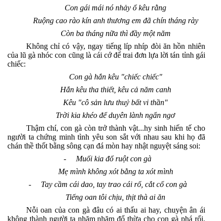
Con gái mái nó nhảy ổ kêu rằng
Ruộng cao rào kín anh thương em đã chín tháng rày
Còn ba tháng nữa thì đầy một năm
Không chỉ có vậy, ngay tiếng líp nhíp đòi ăn hồn nhiên
của lũ gà nhóc con cũng là cái cớ để trai đơn lựa lời tán tỉnh gái
chiếc:
Con gà hắn kêu "chiếc chiếc"
Hắn kêu tha thiết, kêu cả năm canh
Kêu "cô sản lưu thuỷ bất vi thần"
Trời kia khéo để duyên lành ngẩn ngơ
Thậm chí, con gà còn trở thành vật...hy sinh hiến tế cho
người ta chứng minh tình yêu son sắt với nhau sau khi họ đã
chán thề thốt bằng sông cạn đá mòn hay nhật nguyệt sáng soi:
-
Muối kia đổ ruột con gà
Mẹ mình không xót bằng ta xót mình
-
Tay cầm cái dao, tay trao cái rổ, cắt cổ con gà
Tiếng oan tôi chịu, thịt thà ai ăn
Nỗi oan của con gà đâu có ai thấu ai hay, chuyện ân ái
không thành người ta nhăm nhăm đổ thừa cho con gà phá rối,