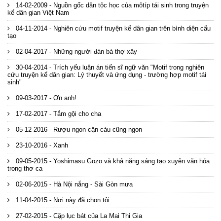
14-02-2009 - Nguồn gốc dân tộc học của môtíp tái sinh trong truyện
kể dân gian Việt Nam
04-11-2014 - Nghiên cứu motif truyện kể dân gian trên bình diện cấu
tạo
02-04-2017 - Những người đàn bà thợ xây
30-04-2014 - Trích yếu luận án tiến sĩ ngữ văn "Motif trong nghiên
cứu truyện kể dân gian: Lý thuyết và ứng dụng - trường hợp motif tái
sinh"
09-03-2017 - Ơn anh!
17-02-2017 - Tắm gội cho cha
05-12-2016 - Rượu ngon cặn cáu cũng ngon
23-10-2016 - Xanh
09-05-2015 - Yoshimasu Gozo và khả năng sáng tạo xuyên văn hóa
trong thơ ca
02-06-2015 - Hà Nội nắng - Sài Gòn mưa
11-04-2015 - Nơi này đã chọn tôi
27-02-2015 - Cặp lục bát của La Mai Thi Gia