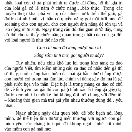
nhân loại còn chưa phát minh ra được cái đồng hồ thì giá trị
của loài gà có lẽ nằm ở chức năng….báo thức. Trong các
huyền thoại khai phá vũ trụ của nhiều nước trên thế giới, gà
được coi như một vị thần có quyền năng gọi mặt trời mọc để
soi sáng cho con người, cho con người ánh nắng để tồn tại và
lao động mưu sinh. Ngay trong câu đố dân gian dưới đây, cũng
có thể cho ta thấy chức năng quan trọng nhất của con gà đối
với loài người là như thế nào rồi:
Con chi mào đỏ lông mượt như tơ
Sáng sớm tinh mơ, gọi người ta dậy?
Tuy nhiên, nếu chịu khó
lục lọi trong kho tàng ca dao
của người Việt, tìm kiếm những câu ca dao có nhắc đến gà thì
sẽ thấy, chức năng báo thức của loài gà hầu như chẳng được
con người coi trọng mà lắm lúc, chính vì tiếng gáy đó mà lũ gà
phải rước họa vào thân. Đặc biệt là trong mảng ca dao có chủ
đề về tình yêu trai gái thì con gà (chính xác là tiếng gà gáy) lại
được xem như là một kẻ thù không đội trời chung với đêm tối
– khoảng thời gian mà trai gái yêu nhau thường dùng để…yêu
nhau.
Ngay những ngày đầu quen biết, để bộc bạch nỗi lòng
mình, để thể hiện tình thương mến thương với người con gái
mình yêu, các chàng trai quê đã không ngại... nhét lời mình
vào mồm con gà mái mẹ: