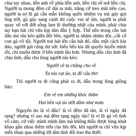
chia tay nhau, liền anh về phía liền anh, liền chị về nơi liền chị.
Người ta mong đêm cứ dài ra mãi, trăng cứ treo mãi trên cao,
người ta sợ lũ gà cần mẫn không quên nhiệm vụ mà gáy gọi
ông trời, gà gáy sang canh thì cuộc vui sẽ tàn, người ta phải
quay về với đời sống lam lũ thường nhật của mình, phải chia
tay bạn hát chỉ vừa kịp tâm đầu ý hợp. Thế nên trong câu hát
dằn dai níu kéo giữa đôi bên, người ta nhăm nhăm đòi...cắt cổ
con gà vô tội. Người trai hát lên câu hát đó, dầu một cách kín
đáo, người gái cũng dư sức hiểu bên kia đã quyến luyến mình
rồi, chỉ muốn được ở bên mình lâu hơn. Nhưng dẫu cho tình đã
chịu tình, dẫu cho lòng người níu kéo:
Người về ta chẳng cho về
Ta níu vạt áo, ta đề câu th
ơ
Thì người ra đi cũng phải ra đi, dẫu trong lòng giông
bão:
Em về em những khóc thầm
Hai bên vạt áo ướt dầm như mưa
Nguyên do là vì đâu? là vì đêm đã tàn, là vì ngày đã
rạng? nhưng vì sao mà đêm rạng ngày tàn? là vì lũ gà vô tình
vô cảm, cứ việc mình mình làm mà không thấu được lòng khát
khao gần nhau thêm nữa của lứa đôi, khi người ta chỉ vừa kịp
mến nhau qua những lời tâm tình đổi trao tha thiết: