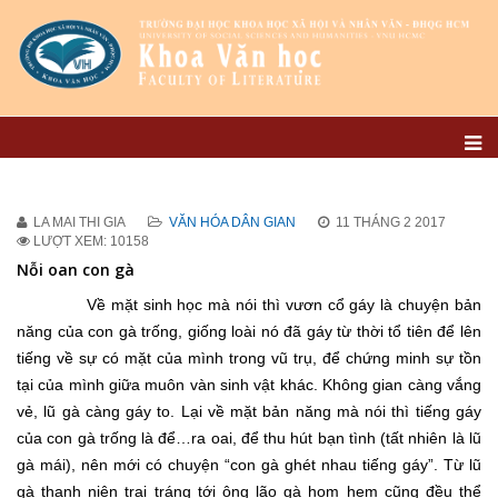
LA MAI THI GIA
VĂN HÓA DÂN GIAN
11 THÁNG 2 2017
LƯỢT XEM: 10158
Nỗi oan con gà
Về mặt sinh học mà nói thì vươn cổ gáy là chuyện bản
năng của con gà trống, giống loài nó đã gáy từ thời tổ tiên để lên
tiếng về sự có mặt của mình trong vũ trụ, để chứng minh sự tồn
tại của mình giữa muôn vàn sinh vật khác. Không gian càng vắng
vẻ, lũ gà càng gáy to. Lại về mặt bản năng mà nói thì tiếng gáy
của con gà trống là để…ra oai, để thu hút bạn tình (tất nhiên là lũ
gà mái), nên mới có chuyện “con gà ghét nhau tiếng gáy”. Từ lũ
gà thanh niên trai tráng tới ông lão gà hom hem cũng đều thể