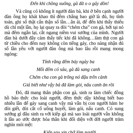
Đến khi chồng xuống, gà đã o o gáy dồn!
Và cũng có không ít người đàn bà, khi ở bên cạnh người
đàn ông họ khát khao thì đêm chẳng bao giờ là đủ, họ tính
toán, ghi sổ thật cẩn thận số lần…ân ái, để đến khi thấy thiếu
dù chỉ một lần, họ lại quay ra đòi “chém cha” con gà, bởi tại nó
mà đêm ngắn lại, cắt ngang niềm vui sướng của mình. Người
đàn bà dưới đây cảm thấy tiếc khi đã không…làm thịt con gà
từ chiều cho đêm nay không còn tiếng gáy, cho nàng nhận đủ
số lần yêu với người đàn ông mà bao lâu rồi mang mong
ngóng:
Tính rằng đêm bảy ngày ba
Mỗi đêm có sáu, gà đà sang canh
Chém cha con gà trống nó đậu trên cành
Giá biết như vậy bà đã làm gỏi, nấu canh ăn rồi
Đó, đã mang thân phận con gà, sinh ra làm chiếc đồng
hồ báo thức cho loài người, đêm thức dậy không biết bao
nhiêu lần để gáy sang canh vậy mà vẫn bị con người hăm he
đòi giết, đòi cắt cổ uống huyết, làm gỏi, nấu canh. Có sung
sướng gì đâu sinh ra với kiếp gà mà sao loài người vẫn không
ít lần ao ước được hóa thân khi đối diện với đời người trăm
nghìn mỏi mệt:
Kiếp sau xin chớ làm người