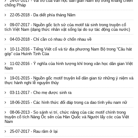
24-07-2017 - Vai trò của văn học dân gian Nam Bộ trong kháng chiến
chống Pháp
22-05-2018 - Da diết phía tháng Năm
09-07-2017 - Nguồn gốc lịch sử của motif tái sinh trong truyện cổ
tích Việt Nam (dạng thức nhân vật sống lại do sự tác động của nước)
04-03-2018 - Chỉ cần có nhau ở chốn nhau về
10-11-2016 - Tiếng Việt cổ và từ địa phương Nam Bộ trong “Câu hát
góp” của Huình Tịnh Của
11-02-2016 - Ý nghĩa của hình tượng khỉ trong văn học dân gian Việt
Nam
19-01-2015 - Nguồn gốc motif truyện kể dân gian từ những ý niệm và
thực hành nghi lễ nguyên thủy
03-11-2017 - Cho mẹ được sinh ra
18-06-2015 - Các hình thức đối đáp trong ca dao tình yêu nam nữ
08-06-2013 - So sánh vị trí, chức năng của các motif chính trong
truyện cổ tích Nàng Ốc sên của Hàn Quốc và Người lấy cóc của Việt
Nam
25-07-2017 - Rau răm ở lại