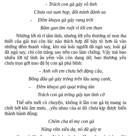
-
Trách con gà gáy vô tình
Chưa vui sum họp, đôi mình đành xa
-
Đêm khuya gà gáy vang trời
Bầm gan tím ruột vì lời em than
Những lời rủ rỉ tâm tình, nhưng lời yêu thương nỉ non tha
thiết của gái trai còn lúc nào thích hợp để bày tỏ hơn là vào
những đêm thanh vắng, khi mà loài người đã ngủ say, loài gà
đã ngủ say, chỉ còn trăng sao trên cao làm chứng. Vậy mà bao
nhiêu lời tự tình âu yếm vẫn còn dang dở, bao thương yêu
chưa trọn gởi trao đã bị con gà phá bĩnh:
-
Anh với em chưa hết đặng câu,
Bỗng đâu gà gáy trống trên lầu sang canh,
-
Đêm khuya gió quạt trăng tàn
Trách con gà trống gáy tan tình cờ
Thế nên mới có chuyện, không ít lần con gà bị mang ra
chửi bới khi âm mưu…yêu nhau của ai đó chưa kịp được biến
thành hành động:
Chém cha tổ mẹ con gà
Nàng vừa xiêu dạ, nó đà gáy te