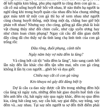
để kết nghĩa kim bằng, phu phụ người ta cũng đem con gà ra…
cắt cổ mà uống huyết thề bồi với nhau, lẽ nào thiên hạ người ta
nghĩ rằng khi trong huyết quản của nhau đều hòa chung những
giọt máu tươi từ một con gà thì họ sẽ xem nhau như người
cùng chung huyết thống, một lòng một dạ, chẳng bao giờ bội
phản với nhau? Nhưng suy cho cùng, giống gà đâu phải là loài
vật chung thủy như đôi chim cuốc, như cặp uyên ương hay
như chim loan chim phụng? Ngay cái câu đố dân gian dưới
đây cũng đã cho thấy sự đa tình lang chạ linh tinh của con gà
trống rồi:
Đầu rồng, đuôi phụng, cánh tiên
Ngày năm bảy vợ nửa đêm la làng?
Và cũng bởi cái tội “nửa đêm la làng”, báo sang canh hết
lần này đến lần khác cho đến tận sớm mai, nên con gà cũng
không ít lần bị con người…ghét bỏ và dọa giết:
Chiều nay cắt cổ con gà vàng
Kẻo khuya nó gáy đôi đàng biệt ly
Dự là câu ca dao này được cất lên trong những đêm hội
của làng xã ngày xưa, những đêm hát giao duyên huê tình của
liền anh liền chị, hát ngày này qua ngày khác, đêm nọ qua đêm
kia, càng hát càng say, say câu hát, say giai điệu, say trăng, say
đêm và...say nhau. Tại say nên người ta sợ đến thời điểm phải