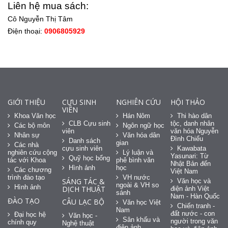
Liên hệ mua sách:
Cô Nguyễn Thị Tâm
Điện thoại:
0906805929
GIỚI THIỆU
CỰU SINH
NGHIÊN CỨU
HỘI THẢO
VIÊN
Khoa Văn học
Hán Nôm
Thi hào dân
CLB Cựu sinh
tộc, danh nhân
Các bộ môn
Ngôn ngữ học
viên
văn hóa Nguyễn
Nhân sự
Văn hóa dân
Đình Chiểu
Danh sách
gian
Các nhà
cựu sinh viên
Kawabata
nghiên cứu cộng
Lý luận và
Yasunari: Từ
Quỹ học bổng
tác với Khoa
phê bình văn
Nhật Bản đến
Hình ảnh
học
Các chương
Việt Nam
trình đào tạo
VH nước
SÁNG TÁC &
Văn học và
ngoài & VH so
Hình ảnh
DỊCH THUẬT
điện ảnh Việt
sánh
Nam - Hàn Quốc
ĐÀO TẠO
CÂU LẠC BỘ
Văn học Việt
Chiến tranh -
Nam
đất nước - con
Đại học hệ
Văn học -
Sân khấu và
người trong văn
chính quy
Nghệ thuật
điện ảnh