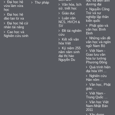
học và điện ảnh
Đại học hệ
Thư pháp
đương đại
Văn hóa, lịch
vừa làm vừa
sử, triết học
Nguyễn Công
học
Trứ và sự
Giáo dục
Đại học hệ
nghiệp lập thân
Luận văn
đào tạo từ xa
kiến quốc
NCS, HVCH &
Đại học hệ cử
Phật giáo và
SV
nhân tài năng
văn học Bình
Đề tài nghiên
Cao học và
Định
cứu
Nghiên cứu sinh
Những vấn đề
Kết nối văn
văn học và ngôn
hóa Việt
ngữ Nam Bộ
Kỷ niệm 255
Việt Nam -
năm năm sinh
Giao lưu văn
đại thi hào
hóa tư tưởng
Nguyễn Du
Phương Đông
Quá trình hiện
đại hóa VH ...
Nghiên cứu
Hán nôm ...
Văn học, Phật
giáo ...
Việt Nam -
Trung Quốc ...
Văn học Việt
Nam-Nhật Bản
2011
Xây dựng