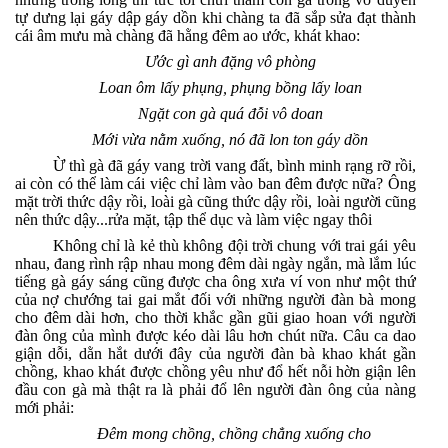
tự dưng lại gáy dập gáy dồn khi chàng ta đã sắp sửa đạt thành
cái âm mưu mà chàng đã hằng đêm ao ước, khát khao:
Ước gì anh đặng vô phòng
Loan ôm lấy phụng, phụng bồng lấy loan
Ngặt con gà quá đỗi vô doan
Mới vừa nằm xuống, nó đã lon ton gáy dồn
Ừ thì gà đã gáy vang trời vang đất, bình minh rạng rỡ rồi,
ai còn có thể làm cái việc chỉ làm vào ban đêm được nữa? Ông
mặt trời thức dậy rồi, loài gà cũng thức dậy rồi, loài người cũng
nên thức dậy...rửa mặt, tập thể dục và làm việc ngay thôi
Không chỉ là kẻ thù không đội trời chung với trai gái yêu
nhau, đang rình rập nhau mong đêm dài ngày ngắn, mà lắm lúc
tiếng gà gáy sáng cũng được cha ông xưa ví von như một thứ
của nợ chướng tai gai mắt đối với những người đàn bà mong
cho đêm dài hơn, cho thời khắc gần gũi giao hoan với người
đàn ông của mình được kéo dài lâu hơn chút nữa. Câu ca dao
giận dỗi, dằn hắt dưới đây của người đàn bà khao khát gần
chồng, khao khát được chồng yêu như đổ hết nỗi hờn giận lên
đầu con gà mà thật ra là phải đổ lên người đàn ông của nàng
mới phải:
Đêm mong chồng, chồng chẳng xuống cho