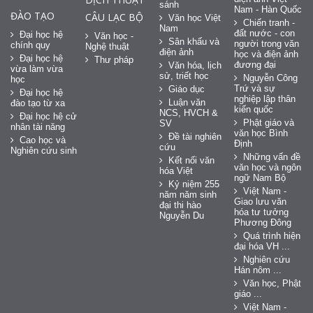
sánh
Nam - Hàn Quốc
ĐÀO TẠO
CÂU LẠC BỘ
Văn học Việt
Chiến tranh -
Nam
đất nước - con
Đại học hệ
Văn học -
Sân khấu và
người trong văn
chính quy
Nghệ thuật
điện ảnh
học và điện ảnh
Đại học hệ
Thư pháp
đương đại
Văn hóa, lịch
vừa làm vừa
sử, triết học
Nguyễn Công
học
Trứ và sự
Giáo dục
Đại học hệ
nghiệp lập thân
Luận văn
đào tạo từ xa
kiến quốc
NCS, HVCH &
Đại học hệ cử
Phật giáo và
SV
nhân tài năng
văn học Bình
Đề tài nghiên
Cao học và
Định
cứu
Nghiên cứu sinh
Những vấn đề
Kết nối văn
văn học và ngôn
hóa Việt
ngữ Nam Bộ
Kỷ niệm 255
Việt Nam -
năm năm sinh
Giao lưu văn
đại thi hào
hóa tư tưởng
Nguyễn Du
Phương Đông
Quá trình hiện
đại hóa VH ...
Nghiên cứu
Hán nôm ...
Văn học, Phật
giáo ...
Việt Nam -