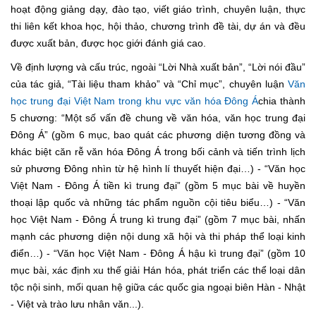
hoạt động giảng dạy, đào tạo, viết giáo trình, chuyên luận, thực
thi liên kết khoa học, hội thảo, chương trình đề tài, dự án và đều
được xuất bản, được học giới đánh giá cao.
Về định lượng và cấu trúc, ngoài “Lời Nhà xuất bản”, “Lời nói đầu”
của tác giả, “Tài liệu tham khảo” và “Chỉ mục”, chuyên luận
Văn
học trung đại Việt Nam trong khu vực văn hóa Đông Á
chia thành
5 chương: “Một số vấn đề chung về văn hóa, văn học trung đại
Đông Á” (gồm 6 mục, bao quát các phương diện tương đồng và
khác biệt căn rễ văn hóa Đông Á trong bối cảnh và tiến trình lịch
sử phương Đông nhìn từ hệ hình lí thuyết hiện đại…) - “Văn học
Việt Nam - Đông Á tiền kì trung đại” (gồm 5 mục bài về huyền
thoại lập quốc và những tác phẩm nguồn cội tiêu biểu…) - “Văn
học Việt Nam - Đông Á trung kì trung đại” (gồm 7 mục bài, nhấn
mạnh các phương diện nội dung xã hội và thi pháp thể loại kinh
điển…) - “Văn học Việt Nam - Đông Á hậu kì trung đại” (gồm 10
mục bài, xác định xu thế giải Hán hóa, phát triển các thể loại dân
tộc nội sinh, mối quan hệ giữa các quốc gia ngoại biên Hàn - Nhật
- Việt và trào lưu nhân văn...).