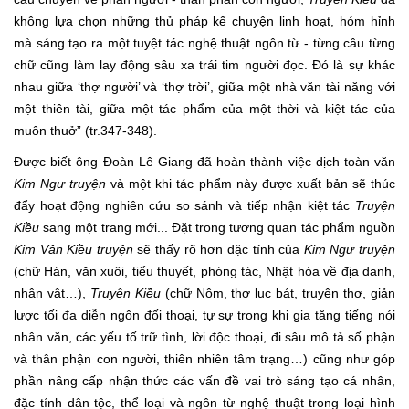
không lựa chọn những thủ pháp kể chuyện linh hoạt, hóm hỉnh
mà sáng tạo ra một tuyệt tác nghệ thuật ngôn từ - từng câu từng
chữ cũng làm lay động sâu xa trái tim người đọc. Đó là sự khác
nhau giữa ‘thợ người’ và ‘thợ trời’, giữa một nhà văn tài năng với
một thiên tài, giữa một tác phẩm của một thời và kiệt tác của
muôn thuở” (tr.347-348).
Được biết ông Đoàn Lê Giang đã hoàn thành việc dịch toàn văn
Kim Ngư truyện
và một khi tác phẩm này được xuất bản sẽ thúc
đẩy hoạt động nghiên cứu so sánh và tiếp nhận kiệt tác
Truyện
Kiều
sang một trang mới... Đặt trong tương quan tác phẩm nguồn
Kim Vân Kiều truyện
sẽ thấy rõ hơn đặc tính của
Kim Ngư truyện
(chữ Hán, văn xuôi, tiểu thuyết, phóng tác, Nhật hóa về địa danh,
nhân vật…),
Truyện Kiều
(chữ Nôm, thơ lục bát, truyện thơ, giản
lược tối đa diễn ngôn đối thoại, tự sự trong khi gia tăng tiếng nói
nhân văn, các yếu tố trữ tình, lời độc thoại, đi sâu mô tả số phận
và thân phận con người, thiên nhiên tâm trạng…) cũng như góp
phần nâng cấp nhận thức các vấn đề vai trò sáng tạo cá nhân,
đặc tính dân tộc, thể loại và ngôn từ nghệ thuật trong loại hình