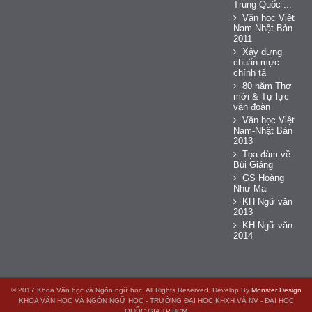
Trung Quốc ...
Văn học Việt
Nam-Nhật Bản
2011
Xây dựng
chuẩn mực
chính tả
80 năm Thơ
mới & Tự lực
văn đoàn
Văn học Việt
Nam-Nhật Bản
2013
Tọa đàm về
Bùi Giáng
GS Hoàng
Như Mai
KH Ngữ văn
2013
KH Ngữ văn
2014
© 2017 Khoa Văn học và Ngôn ngữ học. All Rights Reserved. Develop By
Monster Design
KHOA VĂN HỌC VÀ NGÔN NGỮ HỌC - TRƯỜNG ĐẠI HỌC KHXH VÀ NV - ĐẠI HỌC
QUỐC GIA TP.HCM