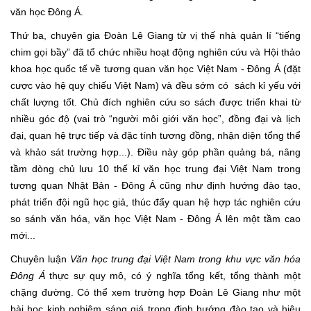
văn học Đông Á.
Thứ ba, chuyên gia Đoàn Lê Giang từ vị thế nhà quản lí “tiếng
chim gọi bầy” đã tổ chức nhiều hoạt động nghiên cứu và Hội thảo
khoa học quốc tế về tương quan văn học Việt Nam - Đông Á (đặt
cược vào hệ quy chiếu Việt Nam) và đều sớm có sách kỉ yếu với
chất lượng tốt. Chủ đích nghiên cứu so sách được triển khai từ
nhiều góc độ (vai trò “người môi giới văn học”, đồng đại và lịch
đại, quan hệ trực tiếp và đặc tính tương đồng, nhận diện tổng thể
và khảo sát trường hợp...). Điều này góp phần quảng bá, nâng
tầm dòng chủ lưu 10 thế kỉ văn học trung đại Việt Nam trong
tương quan Nhật Bản - Đông Á cũng như định hướng đào tạo,
phát triển đội ngũ học giả, thúc đẩy quan hệ hợp tác nghiên cứu
so sánh văn hóa, văn học Việt Nam - Đông Á lên một tầm cao
mới...
Chuyên luận
Văn học trung đại Việt Nam trong khu vực văn hóa
Đông Á
thực sự quy mô, có ý nghĩa tổng kết, tổng thành một
chặng đường. Có thể xem trường hợp Đoàn Lê Giang như một
bài học kinh nghiệm sáng giá trong định hướng đào tạo và hiệu