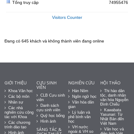
Tổng truy cập
74955476
Visitors Counter
Đang có 645 khách và không thành viên đang online
GIỚI THIỆU
CỰU SINH
NGHIÊN CỨU
HỘI THẢO
VIÊN
Khoa Văn học
Hán Nôm
Thi hào dân
CLB Cựu sinh
tộc, danh nhân
Các bộ môn
Ngôn ngữ học
viên
văn hóa Nguyễn
Nhân sự
Văn hóa dân
Đình Chiểu
Danh sách
gian
Các nhà
cựu sinh viên
Kawabata
nghiên cứu cộng
Lý luận và
Yasunari: Từ
Quỹ học bổng
tác với Khoa
phê bình văn
Nhật Bản đến
Hình ảnh
học
Các chương
Việt Nam
trình đào tạo
VH nước
SÁNG TÁC &
Văn học và
ngoài & VH so
Hình ảnh
DỊCH THUẬT
điện ảnh Việt