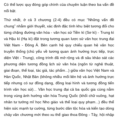
Có thể lược quy đóng góp chính của chuyên luận theo ba vấn đề
nổi bật.
Thứ nhất, ở cả 3 chương (2-4) đều có mục “Những vấn đề
chung” nhằm giới thuyết, xác định đặc tính khu biệt tương đối cho
từng chặng đường văn hóa - văn học sử Tiền kì (Sơ kì) - Trung kì
và Hậu kì (Hạ kì) đặt trong tương quan lược sử văn học trung đại
Việt Nam - Đông Á. Bên cạnh hệ quy chiếu quan hệ văn học
truyền thống (chủ yếu về tương quan ảnh hưởng trực tiếp, trực
diện Việt - Trung), công trình đã mở rộng và đi sâu khảo sát các
phương diện tương đồng lịch sử văn hóa (ngôn từ nghệ thuật,
giai đoạn, thể loại, tác giả, tác phẩm...) giữa văn học Việt Nam và
Hàn Quốc, Nhật Bản (không nhiều mối liên hệ và ảnh hưởng trực
tiếp nhưng có sự đồng dạng, đồng loại hình và tương đồng tiến
trình văn học sử)... Văn học trung đại cả ba quốc gia cùng nằm
trong vùng ảnh hưởng văn hóa Trung Quốc (khối chữ vuông, hạt
nhân tư tưởng mĩ học Nho giáo và thể loại quy phạm...) đều thể
hiện sức mạnh tự cường, từng bước dân tộc hóa và kiến tạo dòng
chảy văn chương mới theo xu thế giao thoa Đông - Tây, hội nhập