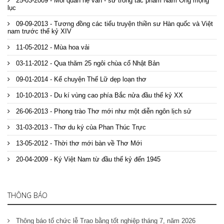
25-03-2009 - Mối quan hệ văn - sử trong tác phẩm Nam Ông mộng
lục
09-09-2013 - Tương đồng các tiểu truyện thiền sư Hàn quốc và Việt
nam trước thế kỷ XIV
11-05-2012 - Mùa hoa vải
03-11-2012 - Qua thăm 25 ngôi chùa cổ Nhật Bản
09-01-2014 - Kể chuyện Thế Lữ dẹp loạn thơ
10-10-2013 - Du kí vùng cao phía Bắc nửa đầu thế kỷ XX
26-06-2013 - Phong trào Thơ mới như một diễn ngôn lịch sử
31-03-2013 - Thơ du ký của Phan Thúc Trực
13-05-2012 - Thời thơ mới bàn về Thơ Mới
20-04-2009 - Ký Việt Nam từ đầu thế kỷ đến 1945
THÔNG BÁO
Thông báo tổ chức lễ Trao bằng tốt nghiệp tháng 7, năm 2026