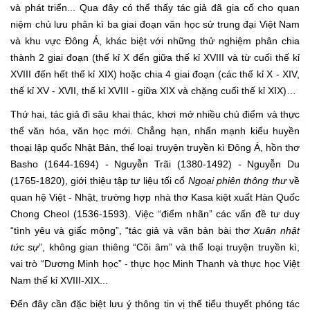
và phát triển... Qua đây có thể thấy tác giả đã gia cố cho quan
niệm chủ lưu phân kì ba giai đoạn văn học sử trung đại Việt Nam
và khu vực Đông Á, khác biệt với những thử nghiệm phân chia
thành 2 giai đoạn (thế kỉ X đến giữa thế kỉ XVIII và từ cuối thế kỉ
XVIII đến hết thế kỉ XIX) hoặc chia 4 giai đoạn (các thế kỉ X - XIV,
thế kỉ XV - XVII, thế kỉ XVIII - giữa XIX và chặng cuối thế kỉ XIX)…
Thứ hai, tác giả đi sâu khai thác, khơi mở nhiều chủ điểm và thực
thể văn hóa, văn học mới. Chẳng hạn, nhấn mạnh kiểu huyền
thoại lập quốc Nhật Bản, thể loại truyện truyền kì Đông Á, hồn thơ
Basho (1644-1694) - Nguyễn Trãi (1380-1492) - Nguyễn Du
(1765-1820), giới thiệu tập tư liệu tối cổ
Ngoại phiên thông thư
về
quan hệ Việt - Nhật, trường hợp nhà thơ Kasa kiệt xuất Hàn Quốc
Chong Cheol (1536-1593). Việc “điểm nhãn” các vấn đề tư duy
“tình yêu và giấc mộng”, “tác giả và văn bản bài thơ
Xuân nhật
tức sự
”, không gian thiêng “Cõi âm” và thể loại truyện truyền kì,
vai trò “Dương Minh học” - thực học Minh Thanh và thực học Việt
Nam thế kỉ XVIII-XIX...
Đến đây cần đặc biệt lưu ý thông tin vị thế tiểu thuyết phóng tác