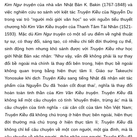
Kim Ngư truyện
của nhà văn Nhật Bản K. Bakin (1767-1848) và
việc nghiên cứu so sánh với kiệt tác
Truyện Kiều
của Nguyễn Du
trong vai trò “người môi giới văn học” so với nguồn tiểu thuyết
chương hồi
Kim Vân Kiều truyện
của Thanh Tâm Tài Nhân (1521-
1593). Mặc dù
Kim Ngư truyện
có một số ưu điểm về nghệ thuật
tự sự, có thay đổi, sáng tạo, có nhiều chi tiết đời thường cụ thể,
sinh động hơn nhưng khó sánh được với
Truyện Kiều
như học
giới Nhật Bản xác nhận: “Như vậy, vấn đề không phải là sự thay
đổi bề ngoài mà chính là thay đổi bên trong, hiện thực bề ngoài
không quan trọng bằng hiện thực tâm lí. Giáo sư Takeuchi
Yonosuke khi dịch
Truyện Kiều
sang tiếng Nhật đã nhận xét tác
phẩm của Nguyễn Du đã ‘hoán cốt đoạt thai’, nghĩa là thay đổi
hoàn toàn tinh thần của
Kim Vân Kiều truyện
.
Truyện Kiều
đã
không kể một câu chuyện có tính ‘khuyến thiện, trừng ác’ mà là
câu chuyện của tình nghĩa - cái căn cốt của tâm hồn Việt Nam;
Truyện Kiều
đã không chú trọng ở hiện thực bên ngoài, hiện thực
đời thường mà chú trọng ở hiện thực tâm lí;
Truyện Kiều
đã
không chỉ kể câu chuyện về một con người, một gia đình, mà là
câu chuyện về phận người - thân phận con người;
Truyện Kiều
đã