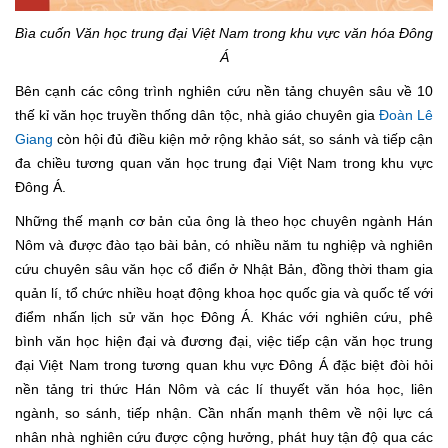
Bìa cuốn Văn học trung đại Việt Nam trong khu vực văn hóa Đông
Á
Bên cạnh các công trình nghiên cứu nền tảng chuyên sâu về 10
thế kỉ văn học truyền thống dân tộc, nhà giáo chuyên gia
Đoàn Lê
Giang
còn hội đủ điều kiện mở rộng khảo sát, so sánh và tiếp cận
đa chiều tương quan văn học trung đại Việt Nam trong khu vực
Đông Á.
Những thế mạnh cơ bản của ông là theo học chuyên ngành Hán
Nôm và được đào tạo bài bản, có nhiều năm tu nghiệp và nghiên
cứu chuyên sâu văn học cổ điển ở Nhật Bản, đồng thời tham gia
quản lí, tổ chức nhiều hoạt động khoa học quốc gia và quốc tế với
điểm nhấn lịch sử văn học Đông Á. Khác với nghiên cứu, phê
bình văn học hiện đại và đương đại, việc tiếp cận văn học trung
đại Việt Nam trong tương quan khu vực Đông Á đặc biệt đòi hỏi
nền tảng tri thức Hán Nôm và các lí thuyết văn hóa học, liên
ngành, so sánh, tiếp nhận. Cần nhấn mạnh thêm về nội lực cá
nhân nhà nghiên cứu được cộng hưởng, phát huy tận độ qua các