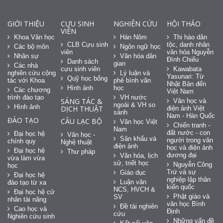
GIỚI THIỆU
CỰU SINH
NGHIÊN CỨU
HỘI THẢO
VIÊN
Khoa Văn học
Hán Nôm
Thi hào dân
CLB Cựu sinh
tộc, danh nhân
Các bộ môn
Ngôn ngữ học
viên
văn hóa Nguyễn
Nhân sự
Văn hóa dân
Đình Chiểu
Danh sách
gian
Các nhà
cựu sinh viên
Kawabata
nghiên cứu cộng
Lý luận và
Yasunari: Từ
Quỹ học bổng
tác với Khoa
phê bình văn
Nhật Bản đến
Hình ảnh
học
Các chương
Việt Nam
trình đào tạo
VH nước
SÁNG TÁC &
Văn học và
ngoài & VH so
Hình ảnh
DỊCH THUẬT
điện ảnh Việt
sánh
Nam - Hàn Quốc
ĐÀO TẠO
CÂU LẠC BỘ
Văn học Việt
Chiến tranh -
Nam
đất nước - con
Đại học hệ
Văn học -
Sân khấu và
người trong văn
chính quy
Nghệ thuật
điện ảnh
học và điện ảnh
Đại học hệ
Thư pháp
đương đại
Văn hóa, lịch
vừa làm vừa
sử, triết học
Nguyễn Công
học
Trứ và sự
Giáo dục
Đại học hệ
nghiệp lập thân
Luận văn
đào tạo từ xa
kiến quốc
NCS, HVCH &
Đại học hệ cử
Phật giáo và
SV
nhân tài năng
văn học Bình
Đề tài nghiên
Cao học và
Định
cứu
Nghiên cứu sinh
Những vấn đề