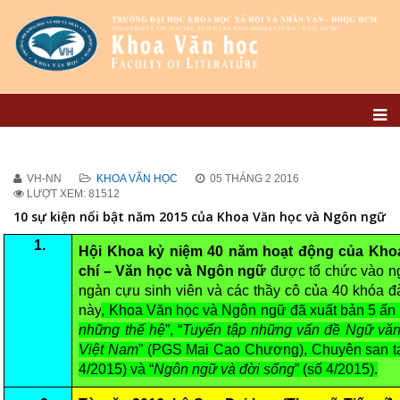
VH-NN
KHOA VĂN HỌC
05 THÁNG 2 2016
LƯỢT XEM: 81512
10 sự kiện nổi bật năm 2015 của Khoa Văn học và Ngôn ngữ
1.
Hội Khoa kỷ niệm 40 năm hoạt động của Kho
chí – Văn học và Ngôn ngữ
được tổ chức vào n
ngàn cựu sinh viên và các thầy cô của 40 khóa đ
này
, Khoa Văn học và Ngôn ngữ đã xuất bản 5 ấn 
những thế hệ
”, “
Tuyển tập những vấn đề Ngữ vă
Việt Nam
” (PGS Mai Cao Chương), Chuyên san tạ
4/2015) và “
Ngôn ngữ và đời sống
” (số 4/2015).