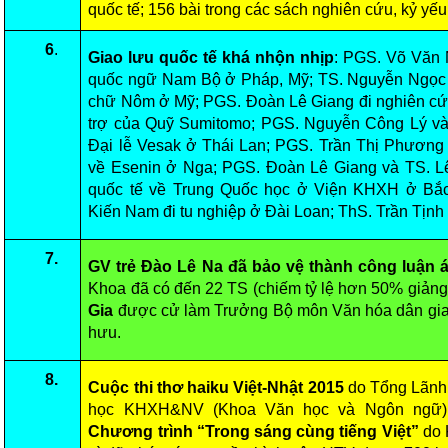
quốc tế; 156 bài trong các sách nghiên cứu, kỷ yếu
6
.
Giao lưu quốc tế khá nhộn nhịp
: PGS. Võ Văn 
quốc ngữ Nam Bộ ở Pháp, Mỹ; TS. Nguyễn Ngọc Q
chữ Nôm ở Mỹ; PGS. Đoàn Lê Giang đi nghiên cứu
trợ của Quỹ Sumitomo; PGS. Nguyễn Công Lý v
Đại lễ Vesak ở Thái Lan; PGS. Trần Thị Phươn
về Esenin ở Nga; PGS. Đoàn Lê Giang và TS. L
quốc tế về Trung Quốc học ở Viện KHXH ở Bắ
Kiến Nam đi tu nghiệp ở Đài Loan; ThS. Trần Tịnh 
7.
GV trẻ Đào Lê Na đã bảo vệ thành công luận án
Khoa đã có đến 22 TS (chiếm tỷ lệ hơn 50% giảng
Gia
được cử làm Trưởng Bộ môn Văn hóa dân gia
hưu.
8.
Cuộc thi thơ haiku Việt-Nhật 2015
do Tổng Lãnh
học KHXH&NV (Khoa Văn học và Ngôn ngữ) t
Chương trình “Trong sáng cùng tiếng Việt”
do 