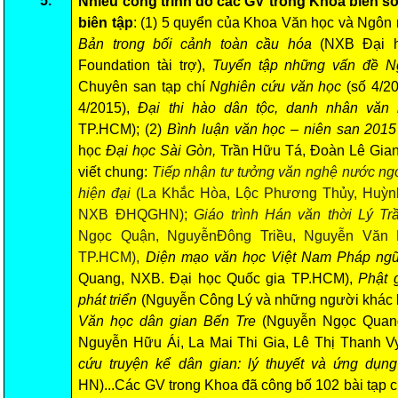
5.
Nhiều công trình do các GV trong Khoa biên so
biên tập
: (1) 5 quyển của
Khoa Văn học và Ngôn
Bản trong bối cảnh toàn cầu hóa
(NXB Đại 
Foundation tài trợ),
Tuyển tập những vấn đề N
Chuyên san tạp chí
Nghiên cứu văn học
(số 4/2
4/2015),
Đại thi hào dân tộc, danh nhân vă
TP.HCM); (2)
Bình luận văn học – niên san 201
học
Đại học Sài Gòn,
Trần Hữu Tá, Đoàn Lê Gian
viết chung:
Tiếp nhận tư tưởng văn nghệ nước ngo
hiện đại
(La Khắc Hòa
, Lộc Phương Thủy, Huỳn
NXB
ĐHQGHN)
;
Giáo trình Hán văn thời Lý T
Ngọc Quận, NguyễnĐông Triều, Nguyễn Văn
TP.HCM),
Diện
mạo văn học V
iệt
N
am
Pháp ng
Quang, NXB. Đại học Quốc gia TP.HCM
)
,
Phật 
phát triển
(Nguyễn Công Lý và những người khác 
Văn học dân gian Bến Tre
(Nguyễn Ngọc Quang 
Nguyễn Hữu Ái, La Mai Thi Gia, Lê Thị Thanh V
cứu truyện kể dân gian: lý thuyết và ứng dụn
HN)...Các GV trong Khoa đã công bố 102 bài tạp c