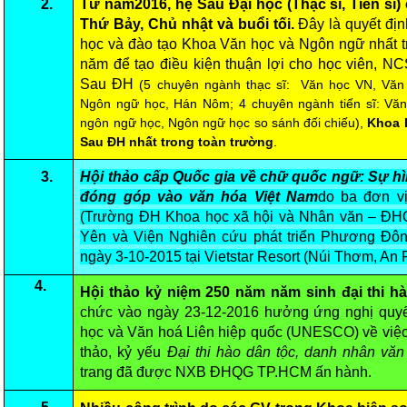
2.
Từ năm2016, hệ Sau Đại học (Thạc sĩ, Tiến sĩ
Thứ Bảy, Chủ nhật và buổi tối.
Đây là quyết đị
học và đào tạo Khoa Văn học và Ngôn ngữ nhất tr
năm để tạo điều kiện thuận lợi cho học viên, N
Sau ĐH
(5 chuyên ngành thạc sĩ: Văn học VN, Văn 
Ngôn ngữ học, Hán Nôm; 4 chuyên ngành tiến sĩ: Văn
ngôn ngữ học, Ngôn ngữ học so sánh đối chiếu),
Khoa 
Sau ĐH nhất trong toàn trường
.
3.
Hội thảo cấp Quốc gia về chữ quốc ngữ: Sự hì
đóng góp vào văn hóa Việt Nam
do ba đơn v
(Trường ĐH Khoa học xã hội và Nhân văn – Đ
Yên và Viện Nghiên cứu phát triển Phương Đôn
ngày 3-10-2015 tại Vietstar Resort (Núi Thơm, An
4.
Hội thảo kỷ niệm 250 năm năm sinh đại thi 
chức vào ngày 23-12-2016 hưởng ứng nghị quy
học và Văn hoá Liên hiệp quốc (UNESCO) về việc
thảo, kỷ yếu
Đại thi hào dân tộc, danh nhân v
trang đã được NXB ĐHQG TP.HCM ấn hành.