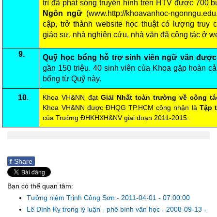
trì đã phát sóng truyền hình trên HTV được 700 b
Ngôn ngữ
(www.http://khoavanhoc-ngonngu.edu
cập, trở thành website học thuật có lượng truy
giáo sư, nhà nghiên cứu, nhà văn đã cộng tác ở we
9.
Quỹ học bổng hỗ trợ sinh viên ngữ văn được 
gần 150 triệu. 40 sinh viên của Khoa gặp hoàn 
bổng từ Quỹ này.
10
.
Khoa VH&NN đạt
Giải Nhất toàn trường về công t
Khoa VH&NN được ĐHQG TP.HCM công nhận là
Tập t
của Trường ĐHKHXH&NV giai đoạn 2011-2015.
f
Share
Bạn có thể quan tâm:
Tưởng niệm Trịnh Công Sơn
-
2011-04-01 - 07:00:00
Lê Đình Kỵ trong lý luận - phê bình văn học
-
2008-09-13 -