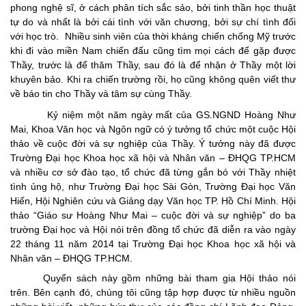
phong nghệ sĩ, ở cách phân tích sắc sảo, bởi tinh thần học thuật
tự do và nhất là bởi cái tình với văn chương, bởi sự chí tình đối
với học trò. Nhiều sinh viên của thời kháng chiến chống Mỹ trước
khi đi vào miền Nam chiến đấu cũng tìm mọi cách để gặp được
Thầy, trước là để thăm Thầy, sau đó là để nhận ở Thầy một lời
khuyên bảo. Khi ra chiến trường rồi, họ cũng không quên viết thư
về báo tin cho Thầy và tâm sự cùng Thầy.
Kỷ niệm một năm ngày mất của GS.NGND Hoàng Như
Mai, Khoa Văn học và Ngôn ngữ có ý tưởng tổ chức một cuộc Hội
thảo về cuộc đời và sự nghiệp của Thầy. Ý tưởng này đã được
Trường Đại học Khoa học xã hội và Nhân văn – ĐHQG TP.HCM
và nhiều cơ sở đào tạo, tổ chức đã từng gắn bó với Thầy nhiệt
tình ủng hộ, như Trường Đại học Sài Gòn, Trường Đại học Văn
Hiến, Hội Nghiên cứu và Giảng dạy Văn học TP. Hồ Chí Minh. Hội
thảo “Giáo sư Hoàng Như Mai – cuộc đời và sự nghiệp” do ba
trường Đại học và Hội nói trên đồng tổ chức đã diễn ra vào ngày
22 tháng 11 năm 2014 tại Trường Đại học Khoa học xã hội và
Nhân văn – ĐHQG TP.HCM.
Quyển sách này gồm những bài tham gia Hội thảo nói
trên. Bên cạnh đó, chúng tôi cũng tập hợp được từ nhiều nguồn