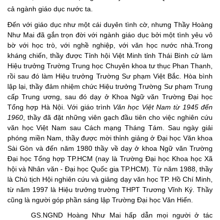
cả ngành giáo dục nước ta.
Đến với giáo dục như một cái duyên tình cờ, nhưng Thầy Hoàng
Như Mai đã gắn trọn đời với ngành giáo dục bởi một tình yêu vô
bờ với học trò, với nghề nghiệp, với văn học nước nhà.Trong
kháng chiến, thầy được Tỉnh hội Việt Minh tỉnh Thái Bình cử làm
Hiệu trưởng Trường Trung học Chuyên khoa tư thục Phan Thanh,
rồi sau đó làm Hiệu trưởng Trường Sư phạm Việt Bắc. Hòa bình
lập lại, thầy đảm nhiệm chức Hiệu trưởng Trường Sư phạm Trung
cấp Trung ương, sau đó dạy ở Khoa Ngữ văn Trường Đại học
Tổng hợp Hà Nội. Với giáo trình
Văn học Việt Nam từ 1945 đến
1960
, thầy đã đặt những viên gạch đầu tiên cho việc nghiên cứu
văn học Việt Nam sau Cách mạng Tháng Tám. Sau ngày giải
phóng miền Nam, thầy được mời thỉnh giảng ở Đại học Văn khoa
Sài Gòn và đến năm 1980 thầy về dạy ở khoa Ngữ văn Trường
Đại học Tổng hợp TP.HCM (nay là Trường Đại học Khoa học Xã
hội và Nhân văn - Đại học Quốc gia TP.HCM). Từ năm 1988, thầy
là Chủ tịch Hội nghiên cứu và giảng dạy văn học TP. Hồ Chí Minh,
từ năm 1997 là Hiệu trưởng trường THPT Trương Vĩnh Ký. Thầy
cũng là người góp phần sáng lập Trường Đại học Văn Hiến.
GS.NGND Hoàng Như Mai hấp dẫn mọi người ở tác