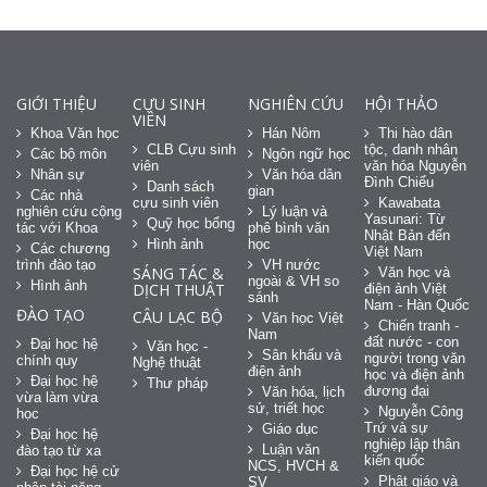
GIỚI THIỆU
CỰU SINH
NGHIÊN CỨU
HỘI THẢO
VIÊN
Khoa Văn học
Hán Nôm
Thi hào dân
CLB Cựu sinh
tộc, danh nhân
Các bộ môn
Ngôn ngữ học
viên
văn hóa Nguyễn
Nhân sự
Văn hóa dân
Đình Chiểu
Danh sách
gian
Các nhà
cựu sinh viên
Kawabata
nghiên cứu cộng
Lý luận và
Yasunari: Từ
Quỹ học bổng
tác với Khoa
phê bình văn
Nhật Bản đến
Hình ảnh
học
Các chương
Việt Nam
trình đào tạo
VH nước
SÁNG TÁC &
Văn học và
ngoài & VH so
Hình ảnh
DỊCH THUẬT
điện ảnh Việt
sánh
Nam - Hàn Quốc
ĐÀO TẠO
CÂU LẠC BỘ
Văn học Việt
Chiến tranh -
Nam
đất nước - con
Đại học hệ
Văn học -
Sân khấu và
người trong văn
chính quy
Nghệ thuật
điện ảnh
học và điện ảnh
Đại học hệ
Thư pháp
đương đại
Văn hóa, lịch
vừa làm vừa
sử, triết học
Nguyễn Công
học
Trứ và sự
Giáo dục
Đại học hệ
nghiệp lập thân
Luận văn
đào tạo từ xa
kiến quốc
NCS, HVCH &
Đại học hệ cử
Phật giáo và
SV