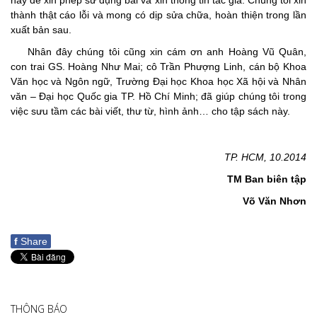
này để xin phép sử dụng bài và xin thông tin tác giả. Chúng tôi xin
thành thật cáo lỗi và mong có dịp sửa chữa, hoàn thiện trong lần
xuất bản sau.
Nhân đây chúng tôi cũng xin cám ơn anh Hoàng Vũ Quân,
con trai GS. Hoàng Như Mai; cô Trần Phượng Linh, cán bộ Khoa
Văn học và Ngôn ngữ, Trường Đại học Khoa học Xã hội và Nhân
văn – Đại học Quốc gia TP. Hồ Chí Minh; đã giúp chúng tôi trong
việc sưu tầm các bài viết, thư từ, hình ảnh… cho tập sách này.
TP. HCM, 10.2014
TM Ban biên tập
Võ Văn Nhơn
f
Share
THÔNG BÁO