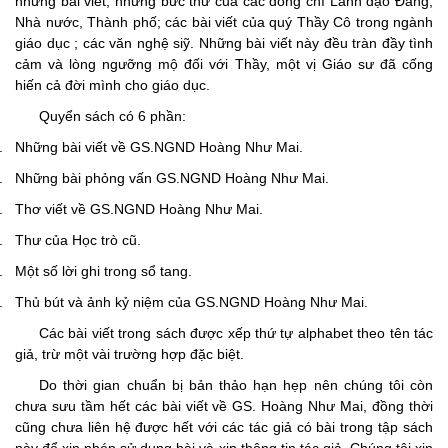
những bài viết, những bức thư của các đồng chí Lãnh đạo Đảng,
Nhà nước, Thành phố; các bài viết của quý Thầy Cô trong ngành
giáo dục ; các văn nghệ siỹ. Những bài viết này đều tràn đầy tình
cảm và lòng ngưỡng mộ đối với Thầy, một vị Giáo sư đã cống
hiến cả đời mình cho giáo dục.
Quyển sách có 6 phần:
.
Những bài viết về GS.NGND Hoàng Như Mai.
.
Những bài phỏng vấn GS.NGND Hoàng Như Mai.
.
Thơ viết về GS.NGND Hoàng Như Mai.
.
Thư của Học trò cũ.
.
Một số lời ghi trong sổ tang.
.
Thủ bút và ảnh kỷ niệm của GS.NGND Hoàng Như Mai.
Các bài viết trong sách được xếp thứ tự alphabet theo tên tác
giả, trừ một vài trường hợp đặc biệt.
Do thời gian chuẩn bị bản thảo hạn hẹp nên chúng tôi còn
chưa sưu tầm hết các bài viết về GS. Hoàng Như Mai, đồng thời
cũng chưa liên hệ được hết với các tác giả có bài trong tập sách