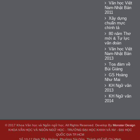
Văn học Việt
Nam-Nhật Bản
2011
Xây dựng
chuẩn mực
chính tả
80 năm Thơ
mới & Tự lực
văn đoàn
Văn học Việt
Nam-Nhật Bản
2013
Tọa đàm về
Bùi Giáng
GS Hoàng
Như Mai
KH Ngữ văn
2013
KH Ngữ văn
2014
© 2017 Khoa Văn học và Ngôn ngữ học. All Rights Reserved. Develop By
Monster Design
KHOA VĂN HỌC VÀ NGÔN NGỮ HỌC - TRƯỜNG ĐẠI HỌC KHXH VÀ NV - ĐẠI HỌC
QUỐC GIA TP.HCM
Số 10-12 Đinh Tiên Hoàng, Phường Sài Gòn, Thành phố Hồ Chí Minh