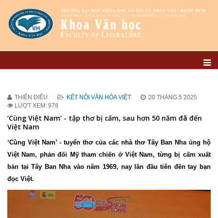
THIÊN ĐIỂU
KẾT NỐI VĂN HÓA VIỆT
20 THÁNG 5 2025
LƯỢT XEM: 978
‘Cùng Việt Nam’ - tập thơ bị cấm, sau hơn 50 năm đã đến
Việt Nam
‘Cùng Việt Nam’ - tuyển thơ của các nhà thơ Tây Ban Nha ủng hộ
Việt Nam, phản đối Mỹ tham chiến ở Việt Nam, từng bị cấm xuất
bản tại Tây Ban Nha vào năm 1969, nay lần đầu tiên đến tay bạn
đọc Việt.