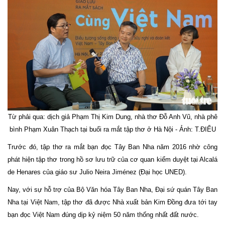
Từ phải qua: dịch giả Phạm Thị Kim Dung, nhà thơ Đỗ Anh Vũ, nhà phê
bình Phạm Xuân Thạch tại buổi ra mắt tập thơ ở Hà Nội - Ảnh: T.ĐIỂU
Trước đó, tập thơ ra mắt bạn đọc Tây Ban Nha năm 2016 nhờ công
phát hiện tập thơ trong hồ sơ lưu trữ của cơ quan kiểm duyệt tại Alcalá
de Henares của giáo sư Julio Neira Jiménez (Đại học UNED).
Nay, với sự hỗ trợ của Bộ Văn hóa Tây Ban Nha, Đại sứ quán Tây Ban
Nha tại Việt Nam, tập thơ đã được Nhà xuất bản Kim Đồng đưa tới tay
bạn đọc Việt Nam đúng dịp kỷ niệm 50 năm thống nhất đất nước.