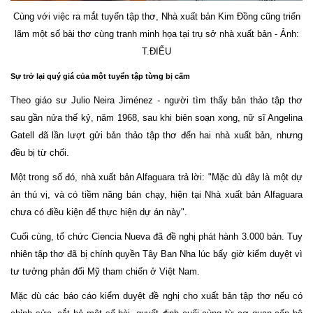
Cùng với việc ra mắt tuyển tập thơ, Nhà xuất bản Kim Đồng cũng triển
lãm một số bài thơ cùng tranh minh họa tại trụ sở nhà xuất bản - Ảnh:
T.ĐIỂU
Sự trở lại quý giá của một tuyển tập từng bị cấm
Theo giáo sư Julio Neira Jiménez - người tìm thấy bản thảo tập thơ
sau gần nửa thế kỷ, năm 1968, sau khi biên soạn xong, nữ sĩ Angelina
Gatell đã lần lượt gửi bản thảo tập thơ đến hai nhà xuất bản, nhưng
đều bị từ chối.
Một trong số đó, nhà xuất bản Alfaguara trả lời: "Mặc dù đây là một dự
án thú vị, và có tiềm năng bán chạy, hiện tại Nhà xuất bản Alfaguara
chưa có điều kiện để thực hiện dự án này".
Cuối cùng, tổ chức Ciencia Nueva đã đề nghị phát hành 3.000 bản. Tuy
nhiên tập thơ đã bị chính quyền Tây Ban Nha lúc bấy giờ kiểm duyệt vì
tư tưởng phản đối Mỹ tham chiến ở Việt Nam.
Mặc dù các báo cáo kiểm duyệt đề nghị cho xuất bản tập thơ nếu có