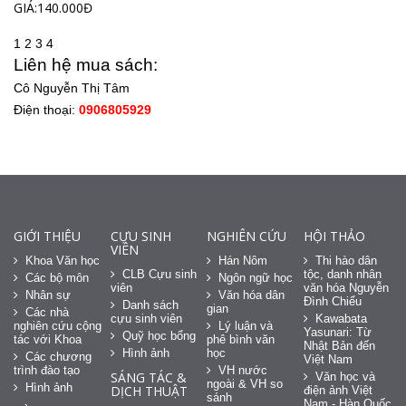
GIÁ:140.000Đ
1
2
3
4
Liên hệ mua sách:
Cô Nguyễn Thị Tâm
Điện thoại:
0906805929
GIỚI THIỆU
CỰU SINH
NGHIÊN CỨU
HỘI THẢO
VIÊN
Khoa Văn học
Hán Nôm
Thi hào dân
CLB Cựu sinh
tộc, danh nhân
Các bộ môn
Ngôn ngữ học
viên
văn hóa Nguyễn
Nhân sự
Văn hóa dân
Đình Chiểu
Danh sách
gian
Các nhà
cựu sinh viên
Kawabata
nghiên cứu cộng
Lý luận và
Yasunari: Từ
Quỹ học bổng
tác với Khoa
phê bình văn
Nhật Bản đến
Hình ảnh
học
Các chương
Việt Nam
trình đào tạo
VH nước
SÁNG TÁC &
Văn học và
ngoài & VH so
Hình ảnh
DỊCH THUẬT
điện ảnh Việt
sánh
Nam - Hàn Quốc