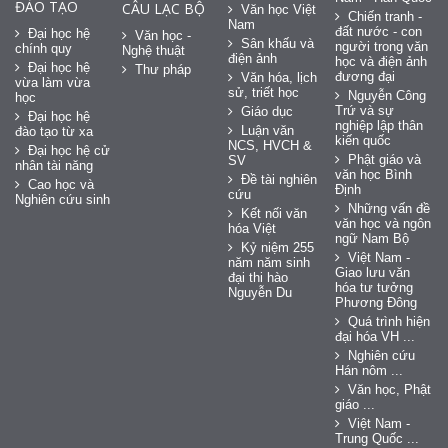
ĐÀO TẠO
CÂU LẠC BỘ
Văn học Việt
Chiến tranh -
Nam
đất nước - con
Đại học hệ
Văn học -
Sân khấu và
người trong văn
chính quy
Nghệ thuật
điện ảnh
học và điện ảnh
Đại học hệ
Thư pháp
đương đại
Văn hóa, lịch
vừa làm vừa
sử, triết học
Nguyễn Công
học
Trứ và sự
Giáo dục
Đại học hệ
nghiệp lập thân
Luận văn
đào tạo từ xa
kiến quốc
NCS, HVCH &
Đại học hệ cử
Phật giáo và
SV
nhân tài năng
văn học Bình
Đề tài nghiên
Cao học và
Định
cứu
Nghiên cứu sinh
Những vấn đề
Kết nối văn
văn học và ngôn
hóa Việt
ngữ Nam Bộ
Kỷ niệm 255
Việt Nam -
năm năm sinh
Giao lưu văn
đại thi hào
hóa tư tưởng
Nguyễn Du
Phương Đông
Quá trình hiện
đại hóa VH ...
Nghiên cứu
Hán nôm ...
Văn học, Phật
giáo ...
Việt Nam -
Trung Quốc ...