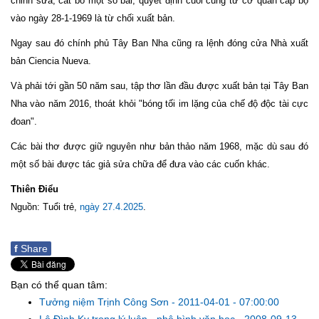
chỉnh sửa, cắt bỏ một số bài, quyết định cuối cùng từ cơ quan cấp bộ
vào ngày 28-1-1969 là từ chối xuất bản.
Ngay sau đó chính phủ Tây Ban Nha cũng ra lệnh đóng cửa Nhà xuất
bản Ciencia Nueva.
Và phải tới gần 50 năm sau, tập thơ lần đầu được xuất bản tại Tây Ban
Nha vào năm 2016, thoát khỏi "bóng tối im lặng của chế độ độc tài cực
đoan".
Các bài thơ được giữ nguyên như bản thảo năm 1968, mặc dù sau đó
một số bài được tác giả sửa chữa để đưa vào các cuốn khác.
Thiên Điểu
Nguồn: Tuổi trẻ,
ngày 27.4.2025
.
f
Share
Bạn có thể quan tâm:
Tưởng niệm Trịnh Công Sơn
-
2011-04-01 - 07:00:00
Lê Đình Kỵ trong lý luận - phê bình văn học
-
2008-09-13 -