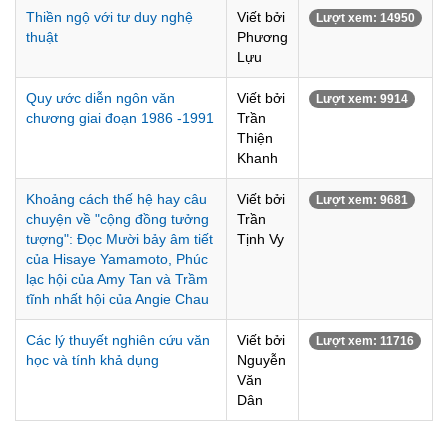
Thiền ngộ với tư duy nghệ
Viết bởi
Lượt xem: 14950
thuật
Phương
Lựu
Quy ước diễn ngôn văn
Viết bởi
Lượt xem: 9914
chương giai đoạn 1986 -1991
Trần
Thiện
Khanh
Khoảng cách thế hệ hay câu
Viết bởi
Lượt xem: 9681
chuyện về "cộng đồng tưởng
Trần
tượng": Đọc Mười bảy âm tiết
Tịnh Vy
của Hisaye Yamamoto, Phúc
lạc hội của Amy Tan và Trầm
tĩnh nhất hội của Angie Chau
Các lý thuyết nghiên cứu văn
Viết bởi
Lượt xem: 11716
học và tính khả dụng
Nguyễn
Văn
Dân