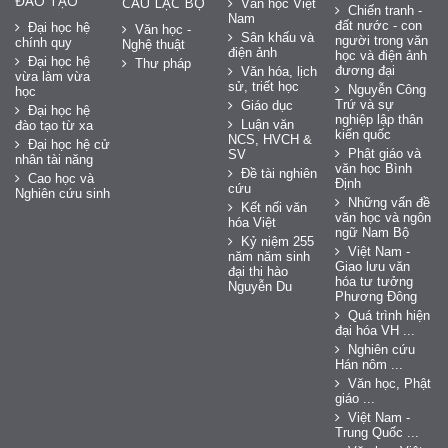
ĐÀO TẠO
CÂU LẠC BỘ
Văn học Việt
Chiến tranh -
Nam
đất nước - con
Đại học hệ
Văn học -
Sân khấu và
người trong văn
chính quy
Nghệ thuật
điện ảnh
học và điện ảnh
Đại học hệ
Thư pháp
đương đại
Văn hóa, lịch
vừa làm vừa
sử, triết học
Nguyễn Công
học
Trứ và sự
Giáo dục
Đại học hệ
nghiệp lập thân
Luận văn
đào tạo từ xa
kiến quốc
NCS, HVCH &
Đại học hệ cử
Phật giáo và
SV
nhân tài năng
văn học Bình
Đề tài nghiên
Cao học và
Định
cứu
Nghiên cứu sinh
Những vấn đề
Kết nối văn
văn học và ngôn
hóa Việt
ngữ Nam Bộ
Kỷ niệm 255
Việt Nam -
năm năm sinh
Giao lưu văn
đại thi hào
hóa tư tưởng
Nguyễn Du
Phương Đông
Quá trình hiện
đại hóa VH ...
Nghiên cứu
Hán nôm ...
Văn học, Phật
giáo ...
Việt Nam -
Trung Quốc ...