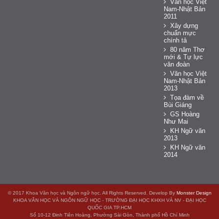
Văn học Việt
Nam-Nhật Bản
2011
Xây dựng
chuẩn mực
chính tả
80 năm Thơ
mới & Tự lực
văn đoàn
Văn học Việt
Nam-Nhật Bản
2013
Tọa đàm về
Bùi Giáng
GS Hoàng
Như Mai
KH Ngữ văn
2013
KH Ngữ văn
2014
© 2017 Khoa Văn học và Ngôn ngữ học. All Rights Reserved. Develop By
Monster Design
KHOA VĂN HỌC VÀ NGÔN NGỮ HỌC - TRƯỜNG ĐẠI HỌC KHXH VÀ NV - ĐẠI HỌC
QUỐC GIA TP.HCM
Số 10-12 Đinh Tiên Hoàng, Phường Sài Gòn, Thành phố Hồ Chí Minh