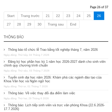
Page 26 of 37
Start
Trang trước
21
22
23
24
25
26
27
28
29
30
Trang sau
End
THÔNG BÁO
Thông báo tổ chức lễ Trao bằng tốt nghiệp tháng 7, năm 2026
Ngày đăng: Thứ bảy, 04 Tháng 7 2026
Đăng ký học phần học kỳ 1 năm học 2026-2027 dành cho sinh viên
chính quy chương trình chuẩn
Ngày đăng: Thứ sáu, 03 Tháng 7 2026
Tuyển sinh đại học năm 2026: Khám phá các ngành đào tạo của
Khoa Văn học và Ngôn ngữ học
Ngày đăng: Thứ tư, 01 Tháng 7 2026
Thông báo: Về việc thay đổi địa điểm làm việc
Ngày đăng: Thứ hai, 29 Tháng 6 2026
Thông báo: Lịch tiếp sinh viên và trực văn phòng Khoa (22.6.2026-
17.7.2026)