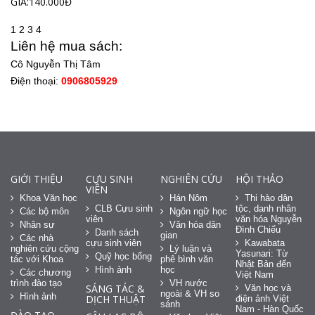
GIÁ:140.000Đ
1
2
3
4
Liên hệ mua sách:
Cô Nguyễn Thị Tâm
Điện thoại:
0906805929
GIỚI THIỆU
CỰU SINH
NGHIÊN CỨU
HỘI THẢO
VIÊN
Khoa Văn học
Hán Nôm
Thi hào dân
CLB Cựu sinh
tộc, danh nhân
Các bộ môn
Ngôn ngữ học
viên
văn hóa Nguyễn
Nhân sự
Văn hóa dân
Đình Chiểu
Danh sách
gian
Các nhà
cựu sinh viên
Kawabata
nghiên cứu cộng
Lý luận và
Yasunari: Từ
Quỹ học bổng
tác với Khoa
phê bình văn
Nhật Bản đến
Hình ảnh
học
Các chương
Việt Nam
trình đào tạo
VH nước
SÁNG TÁC &
Văn học và
ngoài & VH so
Hình ảnh
DỊCH THUẬT
điện ảnh Việt
sánh
Nam - Hàn Quốc