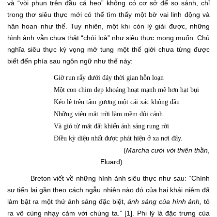
và “vòi phun trên đầu cá heo” không có cơ sở để so sánh, chỉ
trong thơ siêu thực mới có thể tìm thấy một bờ vai linh động và
hân hoan như thế. Tuy nhiên, một khi còn lý giải được, những
hình ảnh vẫn chưa thật “chói loà” như siêu thực mong muốn. Chủ
nghĩa siêu thực kỳ vọng mở tung một thế giới chưa từng được
biết đến phía sau ngôn ngữ như thế này:
Giờ run rẩy dưới đáy thời gian hỗn loạn
Một con chim đẹp khoáng hoạt mạnh mẽ hơn hạt bụi
Kéo lê trên tấm gương một cái xác không đầu
Những viên mặt trời làm mềm đôi cánh
Và gió từ mặt đất khiến ánh sáng rụng rời
Điều kỳ diệu nhất được phát hiện ở xa nơi đây.
(
Marcha cười với thiên thần
,
Eluard)
Breton viết về những hình ảnh siêu thực như sau: “
Chính
sự tiến lại gần theo cách ngẫu nhiên nào đó của hai khái niệm đã
làm bật ra một thứ ánh sáng đặc biệt,
ánh sáng của hình ảnh,
tỏ
ra vô cùng nhạy cảm với chúng ta.” [1]. Phi lý là đặc trưng của