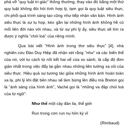
phá vỡ “quy luật tri giác” thông thường, thay vào đó bằng một thứ
quy luật không đòi hỏi tính hợp lý, tạm gọi là quy luật siêu thực,
chi phối quá trình sáng tạo cũng như tiếp nhận văn bản. Hình ảnh
siêu thực là sự tụ họp, kéo gần lại những hình ảnh không hề có
mối liên đới nào với nhau, và từ sự phi lý ấy, siêu thực sẽ tìm ra
được ý nghĩa “chói loà” của riêng mình.
Qua bài viết “Hình ảnh trong thơ siêu thực” [4], nhà
nghiên cứu Đào Duy Hiệp đã nhận xét rằng “như” và các biến thể
của nó, với tư cách từ nối kết hai vế của so sánh, là cấp độ đơn
giản nhất trong việc đẩy lại gần nhau những liên tưởng xa xôi của
siêu thực. Hiệu quả sự tương tác giữa những hình ảnh hoàn toàn
xa lạ, phi lý khi đặt bên nhau sẽ làm bừng lên điều mà Breton gọi
là “ánh sáng của hình ảnh”, Vaché gọi là “những va đập chói loà
của từ ngữ”:
Như thể
một cây đàn lia, thế giới
Run trong cơn run nụ hôn kỳ vĩ
(Rimbaud)