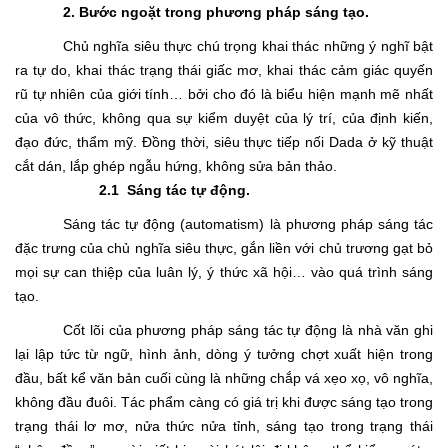
2.
Bước ngoặt trong phương pháp sáng tạo.
Chủ nghĩa siêu thực chú trọng khai thác những ý nghĩ bật
ra tự do, khai thác trạng thái giấc mơ, khai thác cảm giác quyến
rũ tự nhiên của giới tính… bởi cho đó là biểu hiện mạnh mẽ nhất
của vô thức, không qua sự kiểm duyệt của lý trí, của định kiến,
đạo đức, thẩm mỹ. Đồng thời, siêu thực tiếp nối Dada ở kỹ thuật
cắt dán, lắp ghép ngẫu hứng, không sửa bản thảo.
2.1
Sáng tác tự động.
Sáng tác tự động (automatism) là phương pháp sáng tác
đặc trưng của chủ nghĩa siêu thực, gắn liền với chủ trương gạt bỏ
mọi sự can thiệp của luân lý, ý thức xã hội… vào quá trình sáng
tạo.
Cốt lõi của phương pháp sáng tác tự động là nhà văn ghi
lại lập tức từ ngữ, hình ảnh, dòng ý tưởng chợt xuất hiện trong
đầu, bất kể văn bản cuối cùng là những chắp vá xẹo xọ, vô nghĩa,
không đầu đuôi. Tác phẩm càng có giá trị khi được sáng tạo trong
trạng thái lơ mơ, nửa thức nửa tỉnh, sáng tạo trong trạng thái