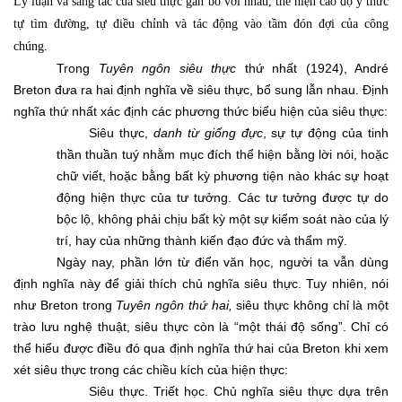
Lý luận và sáng tác của siêu thực gắn bó với nhau, thể hiện cao độ ý thức
tự tìm đường, tự điều chỉnh và tác động vào tầm đón đợi của công
chúng.
Trong
Tuyên ngôn siêu thực
thứ nhất (1924), André
Breton đưa ra hai định nghĩa về siêu thực, bổ sung lẫn nhau. Định
nghĩa thứ nhất xác định các phương thức biểu hiện của siêu thực:
Siêu thực,
danh từ giống đực
,
sự tự động của tinh
thần thuần tuý nhằm mục đích thể hiện bằng lời nói, hoặc
chữ viết, hoặc bằng bất kỳ phương tiện nào khác sự hoạt
động hiện thực của tư tưởng. Các tư tưởng được tự do
bộc lộ, không phải chịu bất kỳ một sự kiểm soát nào của lý
trí, hay của những thành kiến đạo đức và thẩm mỹ.
Ngày nay, phần lớn từ điển văn học, người ta vẫn dùng
định nghĩa này để giải thích chủ nghĩa siêu thực. Tuy nhiên, nói
như Breton trong
Tuyên ngôn thứ hai,
siêu thực không chỉ là một
trào lưu nghệ thuật, siêu thực còn là “một thái độ sống”. Chỉ có
thể hiểu được điều đó qua định nghĩa thứ hai của Breton khi xem
xét siêu thực trong các chiều kích của hiện thực:
Siêu thực. Triết học. Chủ nghĩa siêu thực dựa trên