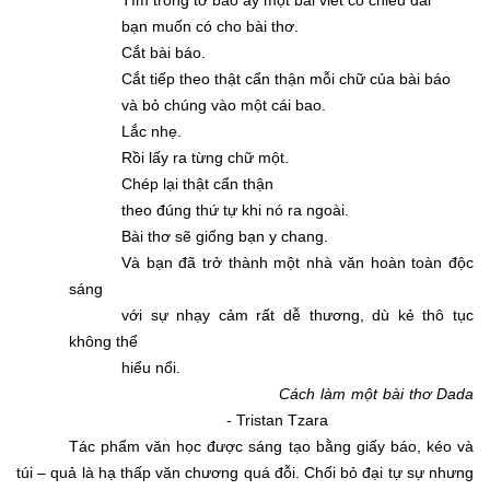
Tìm trong tờ báo ấy một bài viết có chiều dài
bạn muốn có cho bài thơ.
Cắt bài báo.
Cắt tiếp theo thật cẩn thận mỗi chữ của bài báo
và bỏ chúng vào một cái bao.
Lắc nhẹ.
Rồi lấy ra từng chữ một.
Chép lại thật cẩn thận
theo đúng thứ tự khi nó ra ngoài.
Bài thơ sẽ giống bạn y chang.
Và bạn đã trở thành một nhà văn hoàn toàn độc
sáng
với sự nhạy cảm rất dễ thương, dù kẻ thô tục
không thể
hiểu nổi.
Cách làm một bài thơ Dada
- Tristan Tzara
Tác phẩm văn học được sáng tạo bằng giấy báo, kéo và
túi – quả là hạ thấp văn chương quá đỗi. Chối bỏ đại tự sự nhưng