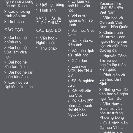
nghiên cứu cộng
Lý luận và
Yasunari: Từ
Quỹ học bổng
tác với Khoa
phê bình văn
Nhật Bản đến
Hình ảnh
học
Các chương
Việt Nam
trình đào tạo
VH nước
SÁNG TÁC &
Văn học và
ngoài & VH so
Hình ảnh
DỊCH THUẬT
điện ảnh Việt
sánh
Nam - Hàn Quốc
ĐÀO TẠO
CÂU LẠC BỘ
Văn học Việt
Chiến tranh -
Nam
đất nước - con
Đại học hệ
Văn học -
Sân khấu và
người trong văn
chính quy
Nghệ thuật
điện ảnh
học và điện ảnh
Đại học hệ
Thư pháp
đương đại
Văn hóa, lịch
vừa làm vừa
sử, triết học
Nguyễn Công
học
Trứ và sự
Giáo dục
Đại học hệ
nghiệp lập thân
Luận văn
đào tạo từ xa
kiến quốc
NCS, HVCH &
Đại học hệ cử
Phật giáo và
SV
nhân tài năng
văn học Bình
Đề tài nghiên
Cao học và
Định
cứu
Nghiên cứu sinh
Những vấn đề
Kết nối văn
văn học và ngôn
hóa Việt
ngữ Nam Bộ
Kỷ niệm 255
Việt Nam -
năm năm sinh
Giao lưu văn
đại thi hào
hóa tư tưởng
Nguyễn Du
Phương Đông
Quá trình hiện
đại hóa VH ...