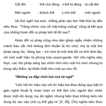
Cắt đôi : thể chủ động
thể bị động : bị cắt đôi
à
Một người : khách thể
chủ thể : một người
à
Và thử nghĩ mà xem, chẳng phải câu thơ Việt thời kỳ tiền
siêu thực: “Trăng nhòm cửa sổ mặt trăng vuông” cũng là kết quả
của những hoán đổi cú pháp tinh tế đó sao?
Hoán đổi cú pháp cũng như dán ghép ngẫu nhiên những
mảnh báo cắt nhỏ không đơn thuần là trò chơi, mà là một thủ
pháp sáng tác. Sáng tạo – trò chơi là một thái độ có tính thời đại,
chỉ mới xuất hiện từ phong trào avant-garde. Với chủ nghĩa siêu
thực, các thủ pháp sáng tạo nhởn nhơ như một trò chơi nhưng tự
trong sâu thẳm, lại khẩn thiết như một sự cứu rỗi.
“Những va đập chói loà của từ ngữ”
“Liên hội tín hiệu này với tín hiệu kia theo đúng quy luật tri
giác nghệ thuật là hoàn toàn có thể làm cho người đọc nhận
được một nội dung, tuy ẩn ngầm nhưng hiện thực không kém nội
dung do các câu chữ cụ thể gây ra” [3, 35]. Chủ nghĩa siêu thực