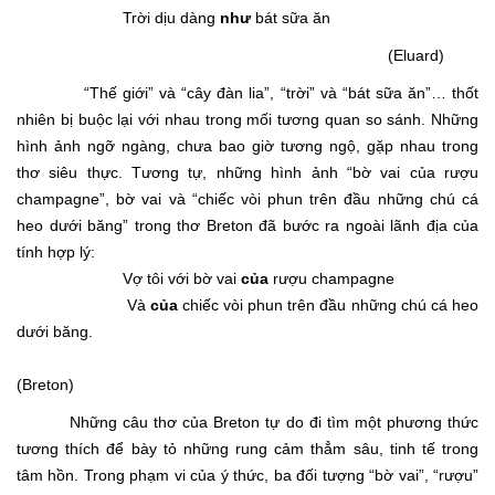
Trời dịu dàng
như
bát sữa ăn
(Eluard)
“Thế giới” và “cây đàn lia”, “trời” và “bát sữa ăn”… thốt
nhiên bị buộc lại với nhau trong mối tương quan so sánh. Những
hình ảnh ngỡ ngàng, chưa bao giờ tương ngộ, gặp nhau trong
thơ siêu thực. Tương tự, những hình ảnh “bờ vai của rượu
champagne”, bờ vai và “chiếc vòi phun trên đầu những chú cá
heo dưới băng” trong thơ Breton đã bước ra ngoài lãnh địa của
tính hợp lý:
Vợ tôi với bờ vai
của
rượu champagne
Và
của
chiếc vòi phun trên đầu những chú cá heo
dưới băng.
(Breton)
Những câu thơ của Breton tự do đi tìm một phương thức
tương thích để bày tỏ những rung cảm thẳm sâu, tinh tế trong
tâm hồn. Trong phạm vi của ý thức, ba đối tượng “bờ vai”, “rượu”