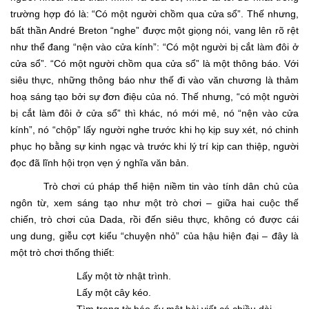
trường hợp đó là: “Có một người chồm qua cửa sổ”. Thế nhưng,
bất thần André Breton “nghe” được một giọng nói, vang lên rõ rệt
như thể đang “nện vào cửa kính”: “Có một người bị cắt làm đôi ở
cửa sổ”. “Có một người chồm qua cửa sổ” là một thông báo. Với
siêu thực, những thông báo như thế đi vào văn chương là thảm
hoạ sáng tạo bởi sự đơn điệu của nó. Thế nhưng, “có một người
bị cắt làm đôi ở cửa sổ” thì khác, nó mới mẻ, nó “nện vào cửa
kính”, nó “chộp” lấy người nghe trước khi họ kịp suy xét, nó chinh
phục họ bằng sự kinh ngạc và trước khi lý trí kịp can thiệp, người
đọc đã lĩnh hội trọn vẹn ý nghĩa văn bản.
Trò chơi cú pháp thể hiện niềm tin vào tính dân chủ của
ngôn từ, xem sáng tạo như một trò chơi – giữa hai cuộc thế
chiến, trò chơi của Dada, rồi đến siêu thực, không có được cái
ung dung, giễu cợt kiểu “chuyện nhỏ” của hậu hiện đại – đây là
một trò chơi thống thiết:
Lấy một tờ nhật trình.
Lấy một cây kéo.