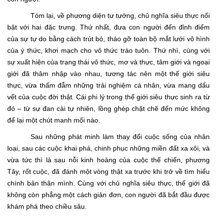
Tóm lại, về phương diện tư tưởng, chủ nghĩa siêu thực nổi
bật với hai đặc trưng. Thứ nhất, đưa con người đến đỉnh điểm
của sự tự do bằng cách trút bỏ, tháo gỡ toàn bộ mắt lưới vô hình
của ý thức, khơi mạch cho vô thức trào tuôn. Thứ nhì, cùng với
sự xuất hiện của trạng thái vô thức, mơ và thực, tâm giới và ngoại
giới đã thâm nhập vào nhau, tương tác nên một thế giới siêu
thực, vừa thấm đẫm những trải nghiệm cá nhân, vừa mang dấu
vết của cuộc đời thật. Cái phi lý trong thế giới siêu thực sinh ra từ
đó – từ sự đan cài tự nhiên, lồng ghép chặt chẽ đến mức không
để lại một chút manh mối nào.
Sau những phát minh làm thay đổi cuộc sống của nhân
loại, sau các cuộc khai phá, chinh phục những miền đất xa xôi, và
vừa tức thì là sau nỗi kinh hoàng của cuộc thế chiến, phương
Tây, rốt cuộc, đã đánh một vòng thật xa trước khi trở về tìm hiểu
chính bản thân mình. Cùng với chủ nghĩa siêu thực, thế giới đã
không còn phẳng một cách giản đơn, con người đã bắt đầu được
khám phá theo chiều sâu.