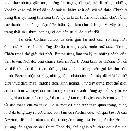
khai thác những giấc mơ; những ám tượng bất ngờ, trở đi trở lại; những
khoảnh khắc mà lý trí để vuột mất sự kiểm soát đối với vô thức. Chính ở
trạng thái ấy, trạng thái siêu thực ấy, ta là ta, thuần khiết nhất, chưa hề bị
các thành kiến xã hội, đạo đức, luân lý… làm cho lệch lạc. Vì vậy, trong
trạng thái siêu thực, con người đạt đến sự tự do tuyệt đối.
Từ điển Collins School đã diễn giải lại một cách rõ ràng hơn
điều mà André Breton từng đề cập trong
Tuyên ngôn thứ nhất
. Trong
Chiến tranh thế giới thứ nhất, Breton từng làm trợ lý tại những bệnh viện
tiền tuyến. Nơi đó, ông chứng kiến những thương binh bị thương tổn cả
về thể xác lẫn tinh thần, đứng giữa chiến trường, kêu gọi kẻ thù bắn
mình. Breton nhận ra rằng những bệnh nhân tâm thần này đã chối bỏ thế
giới thực đẫm máu, thương tích, kinh hoàng… tự xây dựng một thế giới
an toàn hơn và tuyệt đối tin tưởng vào nó. Cảnh tượng ấy, nỗi suy tư về
thế giới an toàn mà con người có thể tự tạo ra, đã gieo vào Breton ý niệm
về sức mạnh của vô thức. Đó là một cú hích tinh thần quan trọng, cũng
như đã từng xảy ra với chiếc bồn tắm của Archimède, với quả táo rơi của
Newton, để nhiều năm sau đó, trong ánh sáng của Freud, André Breton
giương lên ngọn cờ siêu thực. Theo đó, chủ nghĩa siêu thực đặt niềm tin