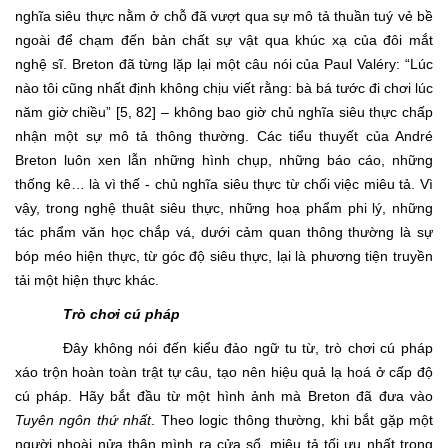
nghĩa siêu thực nằm ở chỗ đã vượt qua sự mô tả thuần tuý vẻ bề
ngoài để chạm đến bản chất sự vật qua khúc xạ của đôi mắt
nghệ sĩ. Breton đã từng lặp lại một câu nói của Paul Valéry: “Lúc
nào tôi cũng nhất định không chịu viết rằng: bà bá tước đi chơi lúc
năm giờ chiều” [5, 82] – không bao giờ chủ nghĩa siêu thực chấp
nhận một sự mô tả thông thường. Các tiểu thuyết của André
Breton luôn xen lẫn những hình chụp, những báo cáo, những
thống kê… là vì thế - chủ nghĩa siêu thực từ chối việc miêu tả. Vì
vậy, trong nghệ thuật siêu thực, những hoạ phẩm phi lý, những
tác phẩm văn học chắp vá, dưới cảm quan thông thường là sự
bóp méo hiện thực, từ góc độ siêu thực, lại là phương tiện truyền
tải một hiện thực khác.
Trò chơi cú pháp
Đây không nói đến kiểu đảo ngữ tu từ, trò chơi cú pháp
xáo trộn hoàn toàn trật tự câu, tạo nên hiệu quả lạ hoá ở cấp độ
cú pháp. Hãy bắt đầu từ một hình ảnh mà Breton đã đưa vào
Tuyên ngôn
thứ nhất
. Theo logic thông thường, khi bắt gặp một
người nhoài nửa thân mình ra cửa sổ, miêu tả tối ưu nhất trong