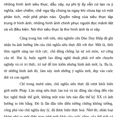
những hình ảnh siêu thực, dẫu vậy, sự phi lý ấy vẫn cứ tạo ra ý
nghĩa,
xâm chiếm, chế ngự lấy chúng ta ngay khi chưa kịp có một
phân tích, một phê phán nào. Quyền năng của siêu thực tập
trung ở hình ảnh, những hình ảnh chinh phục người đọc mãnh liệt
và vô điều kiện. Nói thơ siêu thực là thơ hình ảnh là vì vậy.
Cũng trong bài viết trên, nhà nghiên cứu Đào Duy Hiệp đã ghi
nhận ba ảnh hưởng lớn của chủ nghĩa siêu thực đối với thơ. Một là, thôi
thúc người sáng tạo tích cực, chủ động chống lại sự xói mòn, xơ cứng
của từ. Hai là, buộc người lao động nghệ thuật phải trở nên chuyên
nghiệp và có tri thức, trí tuệ để tìm kiếm nhưng hình ảnh mới, lạ. Ba là,
từ những hình ảnh đó, làm nảy sinh những ý nghĩa mới, đẹp vào cuộc
đời và con người.
Chỉ trong mươi năm, chủ nghĩa siêu thực đã vượt khỏi biên
giới nước Pháp. Làn sóng siêu thực lan toả và tác động sâu rộng đến văn
học nghệ thuật thế giới, không một trào lưu nào đầu thế kỷ XX có ảnh
hưởng to lớn bằng. Đó là lần đầu tiên điều tưởng chừng không tưởng,
công phá vào chủ nghĩa duy lý, đã được hiện thực hoá. Nhờ đó, nhân loại
khám phá ra một diện mạo tươi mới khác của cuộc sống, của thế giới và