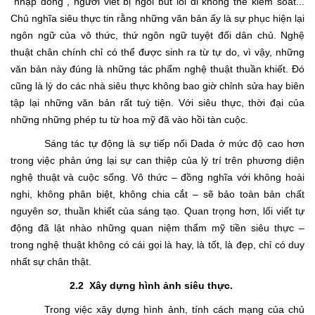
“nhập đồng”, người viết bị ngòi bút lôi đi không thể kiểm soát...
Chủ nghĩa siêu thực tin rằng những văn bản ấy là sự phục hiện lại
ngôn ngữ của vô thức, thứ ngôn ngữ tuyệt đối dân chủ. Nghệ
thuật chân chính chỉ có thể được sinh ra từ tự do, vì vậy, những
văn bản này đúng là những tác phẩm nghệ thuật thuần khiết. Đó
cũng là lý do các nhà siêu thực không bao giờ chỉnh sửa hay biên
tập lại những văn bản rất tuỳ tiện. Với siêu thực, thời đại của
những những phép tu từ hoa mỹ đã vào hồi tàn cuộc.
Sáng tác tự động là sự tiếp nối Dada ở mức độ cao hơn
trong việc phản ứng lại sự can thiệp của lý trí trên phương diện
nghệ thuật và cuộc sống. Vô thức – đồng nghĩa với không hoài
nghi, không phân biệt, không chia cắt – sẽ bảo toàn bản chất
nguyên sơ, thuần khiết của sáng tạo. Quan trọng hơn, lối viết tự
động đã lật nhào những quan niệm thẩm mỹ tiền siêu thực –
trong nghệ thuật không có cái gọi là hay, là tốt, là đẹp, chỉ có duy
nhất sự chân thật.
2.2
Xây dựng hình ảnh siêu thực.
Trong việc xây dựng hình ảnh, tính cách mạng của chủ