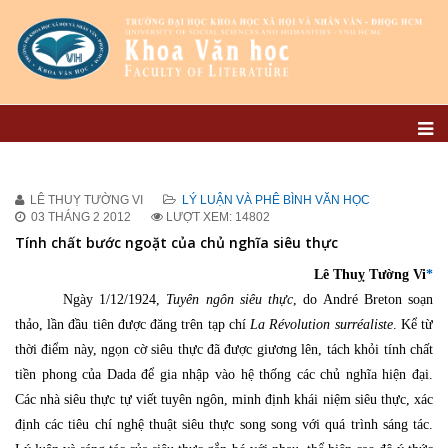
LÊ THUỴ TƯỜNG VI
LÝ LUẬN VÀ PHÊ BÌNH VĂN HỌC
03 THÁNG 2 2012
LƯỢT XEM: 14802
Tính chất bước ngoặt của chủ nghĩa siêu thực
Lê Thuỵ Tường Vi
*
Ngày 1/12/1924,
Tuyên ngôn siêu thực
, do André Breton soạn
thảo, lần đầu tiên được đăng trên tạp chí
La Révolution surréaliste
. Kể từ
thời điểm này, ngọn cờ siêu thực đã được giương lên, tách khỏi tính chất
tiền phong của Dada để gia nhập vào hệ thống các chủ nghĩa hiện đại.
Các nhà siêu thực tự viết tuyên ngôn, minh định khái niệm siêu thực, xác
định các tiêu chí nghệ thuật siêu thực song song với quá trình sáng tác.