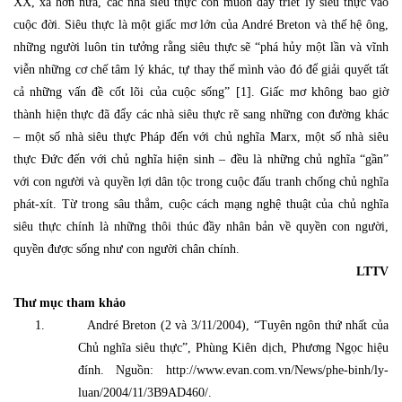
XX, xa hơn nữa, các nhà siêu thực còn muốn đẩy triết lý siêu thực vào
cuộc đời. Siêu thực là một giấc mơ lớn của André Breton và thế hệ ông,
những người luôn tin tưởng rằng siêu thực sẽ “phá hủy một lần và vĩnh
viễn những cơ chế tâm lý khác, tự thay thế mình vào đó để giải quyết tất
cả những vấn đề cốt lõi của cuộc sống” [1]. Giấc mơ không bao giờ
thành hiện thực đã đẩy các nhà siêu thực rẽ sang những con đường khác
– một số nhà siêu thực Pháp đến với chủ nghĩa Marx, một số nhà siêu
thực Đức đến với chủ nghĩa hiện sinh – đều là những chủ nghĩa “gần”
với con người và quyền lợi dân tộc trong cuộc đấu tranh chống chủ nghĩa
phát-xít. Từ trong sâu thẳm, cuộc cách mạng nghệ thuật của chủ nghĩa
siêu thực chính là những thôi thúc đầy nhân bản về quyền con người,
quyền được sống như con người chân chính.
LTTV
Thư mục tham khảo
1.
André Breton (2 và 3/11/2004), “Tuyên ngôn thứ nhất của
Chủ nghĩa siêu thực”, Phùng Kiên dịch, Phương Ngọc hiệu
đính.
Nguồn:
http://www.evan.com.vn/News/phe-binh/ly-
luan/2004/11/3B9AD460/
.