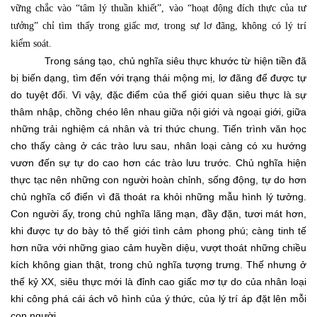
vững chắc vào “tâm lý thuần khiết”, vào “hoạt động đích thực của tư
tưởng” chỉ tìm thấy trong giấc mơ, trong sự lơ đãng, không có lý trí
kiểm soát.
Trong sáng tạo, chủ nghĩa siêu thực khước từ hiện tiền đã
bị biến dạng, tìm đến với trạng thái mộng mị, lơ đãng để được tự
do tuyệt đối. Vì vậy, đặc điểm của thế giới quan siêu thực là sự
thâm nhập, chồng chéo lên nhau giữa nội giới và ngoại giới, giữa
những trải nghiệm cá nhân và tri thức chung. Tiến trình văn học
cho thấy càng ở các trào lưu sau, nhân loại càng có xu hướng
vươn đến sự tự do cao hơn các trào lưu trước. Chủ nghĩa hiện
thực tạc nên những con người hoàn chỉnh, sống động, tự do hơn
chủ nghĩa cổ điển vì đã thoát ra khỏi những mẫu hình lý tưởng.
Con người ấy, trong chủ nghĩa lãng mạn, đầy đặn, tươi mát hơn,
khi được tự do bày tỏ thế giới tình cảm phong phú; càng tinh tế
hơn nữa với những giao cảm huyền diệu, vượt thoát những chiều
kích không gian thật, trong chủ nghĩa tượng trưng. Thế nhưng ở
thế kỷ XX, siêu thực mới là đỉnh cao giấc mơ tự do của nhân loại
khi công phá cái ách vô hình của ý thức, của lý trí áp đặt lên mỗi
con người.