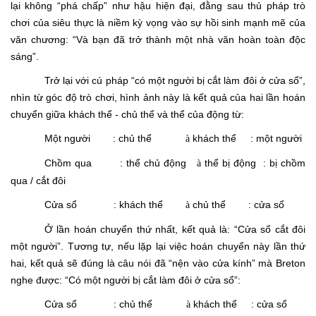
lại không “phá chấp” như hậu hiện đại, đằng sau thủ pháp trò
chơi của siêu thực là niềm kỳ vọng vào sự hồi sinh mạnh mẽ của
văn chương: “
Và bạn đã trở thành một nhà văn hoàn toàn độc
sáng”.
Trở lại với cú pháp “có một người bị cắt làm đôi ở cửa sổ”,
nhìn từ góc độ trò chơi, hình ảnh này là kết quả của hai lần hoán
chuyển giữa khách thể - chủ thể và thể của động từ:
Một người : chủ thể
khách thể : một người
à
Chồm qua : thể chủ động
thể bị động : bị chồm
à
qua / cắt đôi
Cửa sổ : khách thể
chủ thể : cửa sổ
à
Ở lần hoán chuyển thứ nhất, kết quả là: “Cửa sổ cắt đôi
một người”. Tương tự, nếu lặp lại việc hoán chuyển này lần thứ
hai, kết quả sẽ đúng là câu nói đã “nện vào cửa kính” mà Breton
nghe được: “Có một người bị cắt làm đôi ở cửa sổ”:
Cửa sổ : chủ thể
khách thể : cửa sổ
à