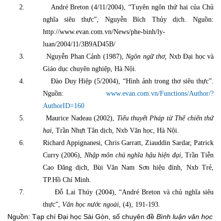
2.
André Breton (4/11/2004), “Tuyên ngôn thứ hai của Chủ
nghĩa siêu thực”, Nguyễn Bích Thủy dịch. Nguồn:
http://www.evan.com.vn/News/phe-binh/ly-
luan/2004/11/3B9AD45B/
3.
Nguyễn Phan Cảnh (1987),
Ngôn ngữ thơ,
Nxb Đại học và
Giáo dục chuyên nghiệp, Hà Nội.
4.
Đào Duy Hiệp (5/2004), “Hình ảnh trong thơ siêu thực”.
Nguồn:
www.evan.com.vn/Functions/Author/?
AuthorID=160
5.
Maurice Nadeau (2002),
Tiểu thuyết Pháp từ Thế chiến thứ
hai
, Trần Nhựt Tân dịch, Nxb Văn học, Hà Nội.
6.
Richard Appignanesi, Chris Garratt, Ziauddin Sardar, Patrick
Curry (2006),
Nhập môn chủ nghĩa hậu hiện đại
, Trần Tiễn
Cao Đăng dịch, Bùi Văn Nam Sơn hiệu đính, Nxb Trẻ,
TP.Hồ Chí Minh.
7.
Đỗ Lai Thúy (2004), “André Breton và chủ nghĩa siêu
thực”,
Văn học nước ngoài
,
(4), 191-193.
Nguồn: Tạp chí Đại học Sài Gòn, số chuyên đề
Bình luận văn học