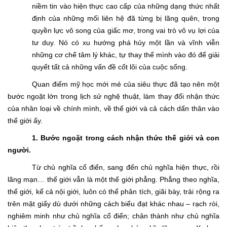
niềm tin vào hiện thực cao cấp của những dạng thức nhất
định của những mối liên hệ đã từng bị lãng quên, trong
quyền lực vô song của giấc mơ, trong vai trò vô vụ lợi của
tư duy. Nó có xu hướng phá hủy một lần và vĩnh viễn
những cơ chế tâm lý khác, tự thay thế mình vào đó để giải
quyết tất cả những vấn đề cốt lõi của cuộc sống.
Quan điểm mỹ học mới mẻ của siêu thực đã tạo nên một
bước ngoặt lớn trong lịch sử nghệ thuật, làm thay đổi nhận thức
của nhân loại về chính mình, về thế giới và cả cách dấn thân vào
thế giới ấy.
1.
Bước ngoặt trong cách nhận thức thế giới và con
người.
Từ chủ nghĩa cổ điển, sang đến chủ nghĩa hiện thực, rồi
lãng mạn… thế giới vẫn là một thế giới phẳng. Phẳng theo nghĩa,
thế giới, kể cả nội giới, luôn có thể phân tích, giãi bày, trải rộng ra
trên mặt giấy dù dưới những cách biểu đạt khác nhau – rạch ròi,
nghiêm minh như chủ nghĩa cổ điển; chân thành như chủ nghĩa