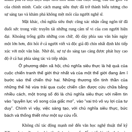
của chính mình. Cuộc cách mạng siêu thực đã trở thành biểu tượng cho
sự sáng tạo và khám phá không mệt mỏi của người nghệ sĩ.
Mặt khác, chủ nghĩa siêu thực cũng xác nhận rằng ngôn từ đã
đuối sức trong việc truyền tải những rung cảm tế vi của con người hiện
đại. Khoảng trống giữa những con chữ, độ dày phía sau văn bản ngày
một lớn hơn, đòi hỏi ở cả người viết và độc giả độ chín nhất định khi tiếp
xúc với một văn bản. Nhờ đó, sự tự do sáng tạo càng được phát huy cao
độ ở cả hai phía sáng tác và tiếp nhận.
Ở phương diện xã hội, chủ nghĩa siêu thực là hệ quả của
cuộc chiến tranh thế giới thứ nhất và của một thế giới đang âm ỉ
bước vào thế chiến thứ hai. Những thương tổn tinh thần của
những thế hệ vừa trải qua cuộc chiến cần được cứu chữa bằng
nhiều cách, một trong số đó là chủ nghĩa siêu thực với niềm tin
vào “quyền lực vô song của giấc mơ”, vào “vai trò vô vụ lợi của tư
duy”. Chính vì vậy, việc sáng tạo, với chủ nghĩa siêu thực, bức
bách và thống thiết như một sự cứu rỗi.
Không chỉ tác động mạnh mẽ đến văn học nghệ thuật thế kỷ