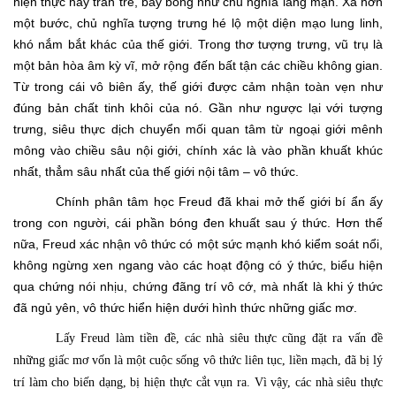
hiện thực hay tràn trề, bay bổng như chủ nghĩa lãng mạn. Xa hơn
một bước, chủ nghĩa tượng trưng hé lộ một diện mạo lung linh,
khó nắm bắt khác của thế giới. Trong thơ tượng trưng, vũ trụ là
một bản hòa âm kỳ vĩ, mở rộng đến bất tận các chiều không gian.
Từ trong cái vô biên ấy, thế giới được cảm nhận toàn vẹn như
đúng bản chất tinh khôi của nó. Gần như ngược lại với tượng
trưng, siêu thực dịch chuyển mối quan tâm từ ngoại giới mênh
mông vào chiều sâu nội giới, chính xác là vào phần khuất khúc
nhất, thẳm sâu nhất của thế giới nội tâm – vô thức.
Chính phân tâm học Freud đã khai mở thế giới bí ẩn ấy
trong con người, cái phần bóng đen khuất sau ý thức. Hơn thế
nữa, Freud xác nhận vô thức có một sức mạnh khó kiểm soát nổi,
không ngừng xen ngang vào các hoạt động có ý thức, biểu hiện
qua chứng nói nhịu, chứng đãng trí vô cớ, mà nhất là khi ý thức
đã ngủ yên, vô thức hiển hiện dưới hình thức những giấc mơ.
Lấy Freud làm tiền đề, các nhà siêu thực cũng đặt ra vấn đề
những giấc mơ vốn là một cuộc sống vô thức liên tục, liền mạch, đã bị lý
trí làm cho biến dạng, bị hiện thực cắt vụn ra. Vì vậy, các nhà siêu thực