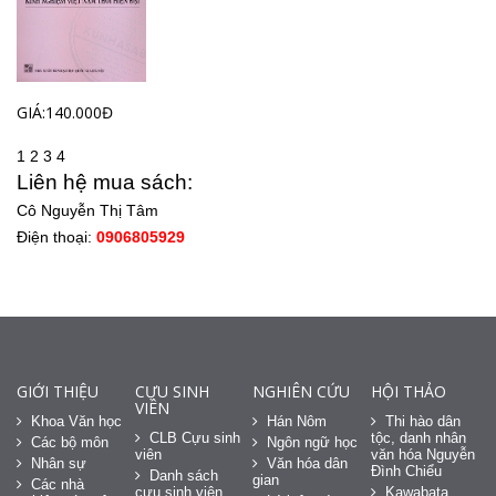
GIÁ:140.000Đ
1
2
3
4
Liên hệ mua sách:
Cô Nguyễn Thị Tâm
Điện thoại:
0906805929
GIỚI THIỆU
CỰU SINH
NGHIÊN CỨU
HỘI THẢO
VIÊN
Khoa Văn học
Hán Nôm
Thi hào dân
CLB Cựu sinh
tộc, danh nhân
Các bộ môn
Ngôn ngữ học
viên
văn hóa Nguyễn
Nhân sự
Văn hóa dân
Đình Chiểu
Danh sách
gian
Các nhà
cựu sinh viên
Kawabata