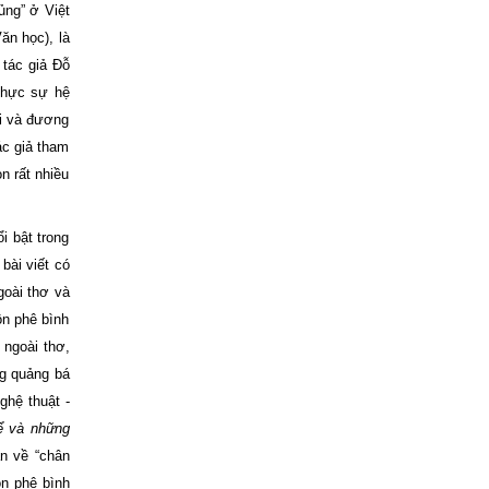
ủng” ở Việt
ăn học), là
 tác giả Đỗ
 thực sự hệ
ại và đương
ác giả tham
n rất nhiều
i bật trong
bài viết có
goài thơ và
ôn phê bình
 ngoài thơ,
ng quảng bá
ghệ thuật -
hể và những
n về “chân
ôn phê bình