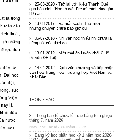
n nữa tính
25-03-2020 - Trở lại với Kiều Thanh Quế
qua bản dịch “Học thuyết Freud” cách đây gần
80 năm
ặt ra trong
13-08-2017 - Ra mắt sách: Thơ mới -
nh toàn cầu
những chuyện chưa bao giờ cũ
dịch thuật
;
05-07-2018 - Khi văn học thiếu nhi chưa là
h giá những
tiếng nói của thời đại
 được đưa
13-01-2012 - Miệt mài ôn luyện khối C để
thi vào ĐH Luật
a đến từ
14-04-2012 - Dịch văn chương và tiếp nhận
văn hóa Trung Hoa - trường hợp Việt Nam và
, Đại học
Nhật Bản
uân đội,
rọng, sức
ưởng Viện
THÔNG BÁO
 nay là
 khởi đầu
Thông báo tổ chức lễ Trao bằng tốt nghiệp
của nước
tháng 7, năm 2026
iên cứu -
Ngày đăng: Thứ bảy, 04 Tháng 7 2026
Đăng ký học phần học kỳ 1 năm học 2026-
2027 dành cho sinh viên chính quy chương