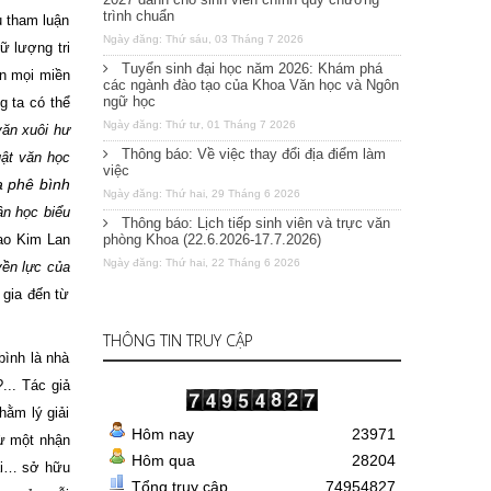
trình chuẩn
u tham luận
Ngày đăng: Thứ sáu, 03 Tháng 7 2026
ữ lượng tri
Tuyển sinh đại học năm 2026: Khám phá
ên mọi miền
các ngành đào tạo của Khoa Văn học và Ngôn
ngữ học
g ta có thể
Ngày đăng: Thứ tư, 01 Tháng 7 2026
văn xuôi hư
Thông báo: Về việc thay đổi địa điểm làm
uật văn học
việc
a phê bình
Ngày đăng: Thứ hai, 29 Tháng 6 2026
ân học biểu
Thông báo: Lịch tiếp sinh viên và trực văn
ao Kim Lan
phòng Khoa (22.6.2026-17.7.2026)
Ngày đăng: Thứ hai, 22 Tháng 6 2026
yền lực của
gia đến từ
THÔNG TIN TRUY CẬP
bình là nhà
... Tác giả
hằm lý giải
Hôm nay
23971
từ một nhận
Hôm qua
28204
đại… sở hữu
Tổng truy cập
74954827