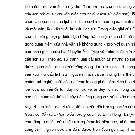
Đem đến một vấn đề khá lý thú, đậm hơi thở của cuộc sống v
cấu lịch sử và sự chuyển biến của tư duy lịch sử hiện nay
) đ
phận văn xuôi hư cấu lịch sử. Lịch sử hiểu theo nghĩa chính 
về một vấn đề - văn xuôi hư cấu lịch sử. Trong diễn giải của
của trí tưởng tượng, biểu đạt những trải nghiệm của chủ thể s
trong quan niệm của nhà văn sẽ không trùng khớp với quan niệ
của nhà nghiên cứu Lại Nguyên Ân - “đọc văn phải khác với đ
cấu lịch sử. Theo đó, sự tranh luận bắt nguồn từ những so sán
thức, quan điểm chung của cộng đồng. Tư tưởng cốt lõi trong 
văn xuôi hư cấu lịch sử, nguyên nhân và cả những khả thể củ
phẩm tính nghệ thuật của nó “chứ không phải thẩm định tính đ
loại của nó, vấn đề tư duy lịch sử và tư duy lịch sử trong 
học nói chung và thể loại này nói riêng trong đời sống văn c
Việc đi tìm kiếm con đường để tiếp cận đối tượng nghiên cứu
hiệu học đến nhân học biểu tượng
của TS. Đinh Hồng Hải (Vi
cho rằng: “nghiên cứu biểu tượng (như ký hiệu học, nhân h
công trình nghiên cứu chỉ
đ
ếm
đ
ược trên
đ
ầu ngón tay. Thậ