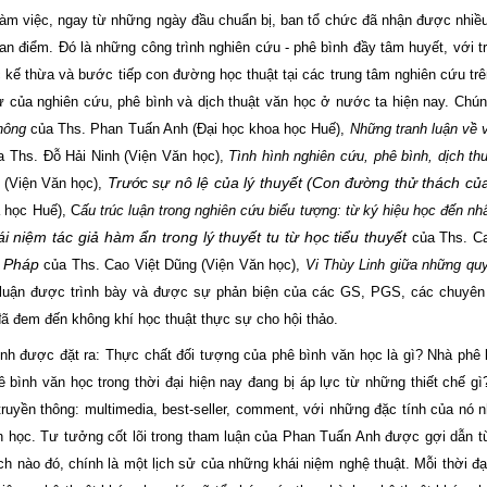
làm việc, ngay từ những ngày đầu chuẩn bị, ban tổ chức đã nhận được nhiề
an điểm. Đó là những công trình nghiên cứu - phê bình đầy tâm huyết, với tr
 kế thừa và bước tiếp con đường học thuật tại các trung tâm nghiên cứu tr
 của nghiên cứu, phê bình và dịch thuật văn học ở nước ta hiện nay. Chún
hông
của Ths. Phan Tuấn Anh (Đại học khoa học Huế),
Những tranh luận về 
 Ths. Đỗ Hải Ninh (Viện Văn học),
Tình hình nghiên cứu, phê bình, dịch th
Trước sự nô lệ của lý thuyết (Con đường thử thách củ
 (Viện Văn học),
a học Huế),
C
ấu trúc luận trong nghiên cứu biểu tượng: từ ký hiệu học đến nh
i niệm tác giả hàm ẩn trong lý thuyết tu từ học tiểu thuyết
của Ths. C
ở Pháp
của Ths. Cao Việt Dũng (Viện Văn học),
Vi Thùy Linh giữa những qu
uận được trình bày và được sự phản biện của các GS, PGS, các chuyên 
đã đem đến không khí học thuật thực sự cho hội thảo.
nh được đặt ra: Thực chất đối tượng của phê bình văn học là gì? Nhà phê 
bình văn học trong thời đại hiện nay đang bị áp lực từ những thiết chế gì?
truyền thông: multimedia, best-seller, comment, với những đặc tính của nó n
n học. Tư tưởng cốt lõi trong tham luận của Phan Tuấn Anh được gợi dẫn 
cách nào đó, chính là một lịch sử của những khái niệm nghệ thuật. Mỗi thời 