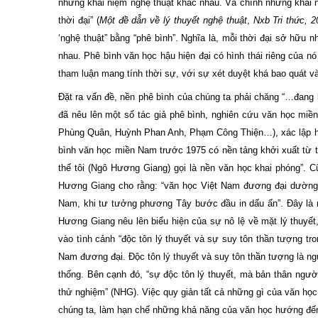
những khái niệm nghệ thuật khác nhau. Và chính những khái 
thời đại” (
Một đề dẫn về lý thuyết nghệ thuật
,
Nxb Tri thức, 2
‘nghệ thuật” bằng “phê bình”. Nghĩa là, mỗi thời đại sở hữu
nhau. Phê bình văn học hậu hiện đại có hình thái riêng của nó 
tham luận mang tính thời sự, với sự xét duyệt khá bao quát 
Đặt ra vấn đề, nền phê bình của chúng ta phải chăng “…đang l
đã nêu lên một số tác giả phê bình, nghiên cứu văn học mi
Phùng Quân, Huỳnh Phan Anh, Phạm Công Thiện…), xác lập hàn
bình văn học miền Nam trước 1975 có nền tảng khởi xuất từ triế
thế tôi (Ngô Hương Giang) gọi là nền văn học khai phóng”. 
Hương Giang cho rằng: “văn học Việt Nam đương đại dường
Nam, khi tư tưởng phương Tây bước đầu in dấu ấn”. Đây là mộ
Hương Giang nêu lên biểu hiện của sự nô lệ về mặt lý thuyết
vào tình cảnh “độc tôn lý thuyết và sự suy tôn thần tượng tr
Nam đương đại. Độc tôn lý thuyết và suy tôn thần tượng là ng
thống. Bên cạnh đó, “sự độc tôn lý thuyết, mà bản thân người
thử nghiệm” (NHG). Việc quy giản tất cả những gì của văn học
chúng ta, làm hạn chế những khả năng của văn học hướng đến 