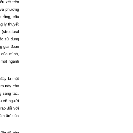
ếu xét trên
t và phương
o rằng, cấu
g lý thuyết
c
(structural
iệc sử dụng
g giai đoạn
t của mình,
ề một ngành
 đây là một
iệm này cho
g sáng tác,
ểu về người
rao đổi với
àm ẩn” của
 Vấn đề này