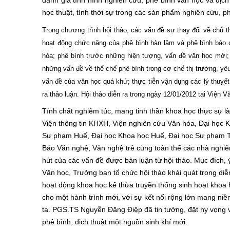
đánh giá tình hình nghiên cứu, phê bình văn học và dịch 
học thuật, tính thời sự trong các sản phẩm nghiên cứu, p
Trong chương trình hội thảo, các vấn đề sự
thay đổi về chủ t
hoạt động chức năng của phê bình hàn lâm và phê bình báo 
hóa
; p
hê bình trước những hiện tượng, vấn đề văn học mới
;
n
hững vấn đề về thể chế phê bình trong cơ chế thị trường, yêu 
vấn đề của văn học quá khứ; t
hực tiễn vận dụng các lý thuy
ra thảo luận. Hội thảo diễn ra trong ngày 12/01/2012 tại Viện 
Tính chất nghiêm túc, mang tinh thần khoa học thực sự l
Viện thông tin KHXH, Viện nghiên cứu Văn hóa, Đại học 
Sư phạm Huế, Đại học Khoa học Huế,
Đại học Sư phạm T
Báo Văn nghệ, Văn nghệ trẻ cùng toàn thể các nhà nghiê
hút của các vấn đề được bàn luận từ hội thảo. Mục đích
Văn học, Trưởng ban tổ chức hội thảo khái quát trong diễ
hoạt động khoa học kế thừa truyền thống sinh hoạt khoa
cho một hành trình mới, với sự kết nối rộng lớn mang niề
ta. PGS.TS Nguyễn Đăng Điệp đã tin tưởng, đặt hy vọng 
phê bình, dịch thuật một nguồn sinh khí mới.