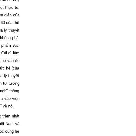
ột thực tế,
ện diện của
 60 của thế
a lý thuyết
 không phải
ác phẩm
Văn
 Cái gì lâm
cho vấn đề
hức hệ (của
a lý thuyết
ần tư tưởng
nghĩ thông
a vào viện
” về nó.
g trầm nhất
Việt Nam và
uộc cùng hệ