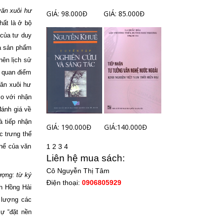
văn xuôi hư
GIÁ: 98.000Đ
GIÁ: 85.000Đ
hất là ở bộ
 của tư duy
là sản phẩm
nên lịch sử
h quan điểm
văn xuôi hư
so với nhận
đánh giá về
à tiếp nhận
GIÁ: 190.000Đ
GIÁ:140.000Đ
c trưng thể
1
2
3
4
thể của văn
Liên hệ mua sách:
Cô Nguyễn Thị Tâm
ượng: từ ký
Điện thoại:
0906805929
h Hồng Hải
ố lượng các
sự “
đ
ặt nền