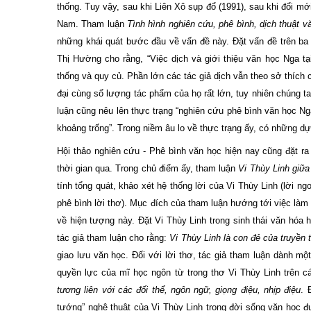
thống. Tuy vậy, sau khi Liên Xô sụp đổ (1991), sau khi đổi mớ
Nam. Tham luận
Tình hình nghiên cứu, phê bình, dịch thuật 
những khái quát bước đầu về vấn đề này. Đặt vấn đề trên ba 
Thị Hường cho rằng, “
Việc dịch và giới thiệu văn học Nga t
thống và quy củ. Phần lớn các tác giả dịch vẫn theo sở thích
đại cùng số lượng tác phẩm của họ rất lớn, tuy nhiên chúng t
luận cũng nêu lên thực trạng “nghiên cứu phê bình văn học N
khoảng trống”. Trong niềm âu lo về thực trạng ấy, có những d
Hội thảo nghiên cứu - Phê bình văn học hiện nay cũng đặt r
thời gian qua. Trong chủ điểm ấy, tham luận
Vi Thùy Linh giữa
tính tổng quát, khảo xét hệ thống lời của Vi Thùy Linh (lời n
phê bình lời thơ). Mục đích của tham luận hướng tới việc làm 
về hiện tượng này. Đặt Vi Thùy Linh trong sinh thái văn hóa 
tác giả tham luận cho rằng:
Vi Thùy Linh là con đẻ của truyền 
giao lưu văn học. Đối với lời thơ, tác giả tham luận dành mộ
quyền lực của mĩ học ngôn từ trong thơ Vi Thùy Linh trên 
tương liên với các đối thể, ngôn ngữ, giọng điệu, nhịp điệu
. 
tướng” nghệ thuật của Vi Thùy Linh trong đời sống văn học đ