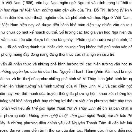
i ở Việt Nam (1986), văn học Nga, ngôn ngữ Nga rơi vào tình trạng bị “thất s
văn học Nga tại Việt Nam những năm gần đây
của Ths. Đỗ Thị Hường (Viện V
bình diện lớn: dịch thuật, nghiên cứu và phê bình văn học Nga ở Việt Nam,
ại Việt Nam hiện nay đã được tiến hành khá toàn diện tuy nhiên vẫn chưa
 chứ chưa có một kế hoạch cụ thể. Số lượng các tác giả văn học Nga hiện đ
a vẫn chưa tiếp cận được hết kho tàng này”. Phần nghiên cứu và phê bình, t
ga… đã có những thành tựu nhất định nhưng cũng không thể phủ nhận vẫn cò
ự phóng mang đầy động năng đang thôi thúc các nhà nghiên cứu trẻ.
a vấn đề nhận thức về những phê bình hướng tới các hiện tượng văn học nổ
 những quyền lực của lời
của Ths. Nguyễn Thanh Tâm (Viện Văn học) là một 
goài thơ và lời thơ) cũng như những phê bình về Vi Thùy Linh (phê bình lời n
hiện lên “chân tướng” và “hình tướng” của Vi Thùy Linh, ViLi và các diễn ng
hiện nay, với thế mạnh của truyền thông đa phương tiện, khảo xét những lời
thông
với khả năng phát huy những lợi thế ưu việt của phương thức này tro
t phần với tiêu đề
Thế giới nghệ thuật thơ Vi Thùy Linh
để chỉ ra bản chất n
các phương diện:
không gian nghệ thuật, thời gian nghệ thuật, cái tôi bản t
Đây là những phương diện chính yếu để Nguyễn Thanh Tâm đi đến kết luậ
ương đại và trong diễn trình thơ ca của dân tộc. Nghiên cứu những diễn ng