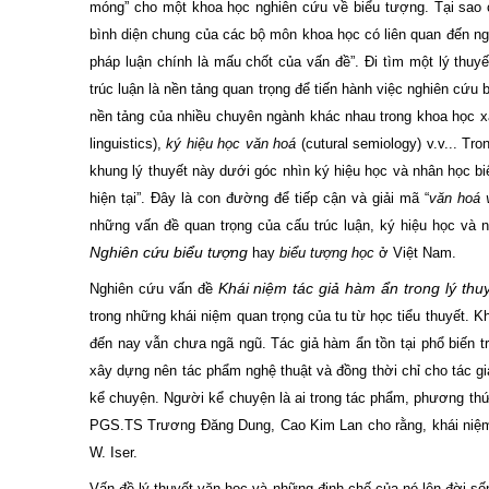
móng” cho một khoa học nghiên cứu về biểu tượng. Tại sao 
bình diện chung của các bộ môn khoa học có liên quan
đ
ến ng
pháp luận
chính là mấu chốt của vấn
đ
ề”. Đi tìm một lý thu
trúc luận là nền tảng quan trọng để tiến hành việc nghiên cứu
nền tảng của nhiều chuyên ngành khác nhau trong khoa học 
linguistics),
ký hiệu học văn hoá
(cutural semiology) v.v... Tr
khung lý thuyết này dưới góc nhìn ký hiệu học và nhân học bi
hiện tại”. Đây là con đường để tiếp cận và giải mã “
văn hoá 
những vấn đề quan trọng của cấu trúc luận, ký hiệu học và
Nghiên cứu biểu tượng
hay
biểu tượng học
ở Việt Nam.
Khái niệm tác giả hàm ẩn trong lý thuy
Nghiên cứu vấn đề
trong những khái niệm quan trọng của tu từ học tiểu thuyết.
Kh
đến nay vẫn chưa ngã ngũ. Tác giả hàm ẩn tồn tại phổ biến t
xây dựng nên tác phẩm nghệ thuật và đồng thời chỉ cho tác 
kể chuyện. Người kể chuyện là ai trong tác phẩm, phương thức
PGS.TS Trương Đăng Dung, Cao Kim Lan cho rằng, khái niệm 
W. Iser.
Vấn đề lý thuyết văn học và những định chế của nó lên đời số