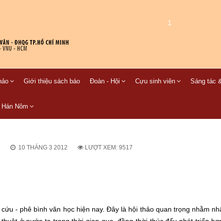
1
hảo
Giới thiệu sách báo
Đoàn - Hội
Cựu sinh viên
Sáng tác &
C Hán Nôm
C
10 THÁNG 3 2012
LƯỢT XEM: 9517
cứu - phê bình văn học hiện nay. Đây là hội thảo quan trọng nhằm nh