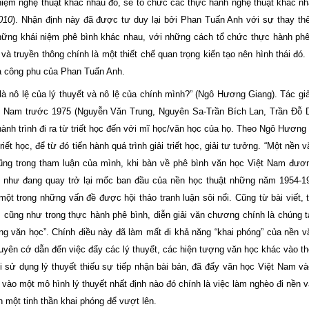
niệm nghệ thuật khác nhau đó, sẽ tổ chức các thực hành nghệ thuật khác n
010
). Nhận định này đã được tư duy lại bởi Phan Tuấn Anh với sự thay th
 những khái niệm phê bình khác nhau, với những cách tổ chức thực hành ph
và truyền thông chính là một thiết chế quan trọng kiến tạo nên hình thái đó.
và công phu của Phan Tuấn Anh.
à nô lệ của lý thuyết và nô lệ của chính mình?” (Ngô Hương Giang). Tác gi
ền Nam trước 1975 (Nguyễn Văn Trung, Nguyên Sa-Trần Bích Lan, Trần Đỗ 
h trình đi ra từ triết học đến với mĩ học/văn học của họ. Theo Ngô Hương
t học, để từ đó tiến hành quá trình giải triết học, giải tư tưởng. “Một nền 
Cũng trong tham luận của mình, khi bàn về phê bình văn học Việt Nam đươ
 như đang quay trở lại mốc ban đầu của nền học thuật những năm 1954-1
t trong những vấn đề được hội thảo tranh luận sôi nổi. Cũng từ bài viết, 
, cũng như trong thực hành phê bình, diễn giải văn chương chính là chúng 
ong văn học”. Chính điều này đã làm mất đi khả năng “khai phóng” của nền v
uyên cớ dẫn đến việc đẩy các lý thuyết, các hiện tượng văn học khác vào th
 sử dụng lý thuyết thiếu sự tiếp nhận bài bản, đã đẩy văn học Việt Nam và
 vào một mô hình lý thuyết nhất định nào đó chính là việc làm nghèo đi nền 
một tinh thần khai phóng để vượt lên.