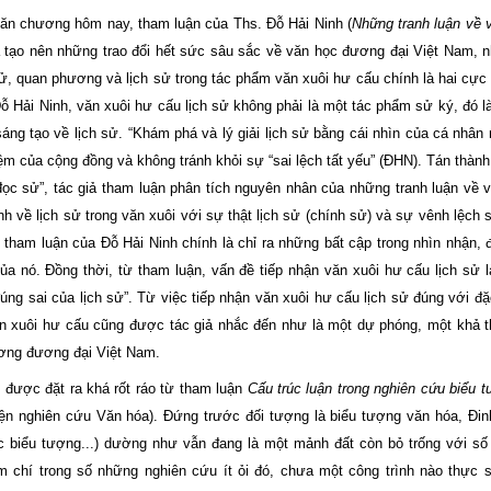
ăn chương hôm nay, tham luận của Ths. Đỗ Hải Ninh (
Những tranh luận về 
ã tạo nên những trao đổi hết sức sâu sắc về văn học đương đại Việt Nam, n
sử, quan phương và lịch sử trong tác phẩm văn xuôi hư cấu chính là hai cực
 Đỗ Hải Ninh, văn xuôi hư cấu lịch sử không phải là một tác phẩm sử ký, đó 
áng tạo về lịch sử. “Khám phá và lý giải lịch sử bằng cái nhìn của cá nhân 
m của cộng đồng và không tránh khỏi sự “sai lệch tất yếu” (ĐHN). Tán thàn
ọc sử”, tác giả tham luận phân tích nguyên nhân của những tranh luận về 
h về lịch sử trong văn xuôi với sự thật lịch sử (chính sử) và sự vênh lệch 
tham luận của Đỗ Hải Ninh chính là chỉ ra những bất cập trong nhìn nhận, 
a nó. Đồng thời, từ tham luận, vấn đề tiếp nhận văn xuôi hư cấu lịch sử l
úng sai của lịch sử”. Từ việc tiếp nhận văn xuôi hư cấu lịch sử đúng với đặ
văn xuôi hư cấu cũng được tác giả nhắc đến như là một dự phóng, một khả 
hương đương đại Việt Nam.
 được đặt ra khá rốt ráo từ tham luận
Cấu trúc luận trong nghiên cứu biểu t
ện nghiên cứu Văn hóa). Đứng trước đối tượng là biểu tượng văn hóa, Đin
ọc biểu tượng...) dường như vẫn
đ
ang là một mảnh
đ
ất còn bỏ trống với s
m chí trong số những nghiên cứu ít ỏi
đ
ó, chưa một công trình nào thực 