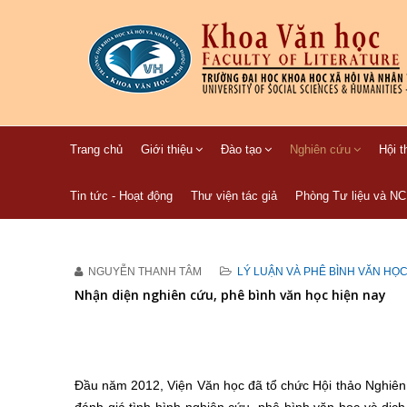
Trang chủ
Giới thiệu
Đào tạo
Nghiên cứu
Hội t
Tin tức - Hoạt động
Thư viện tác giả
Phòng Tư liệu và N
NGUYỄN THANH TÂM
LÝ LUẬN VÀ PHÊ BÌNH VĂN HỌ
Nhận diện nghiên cứu, phê bình văn học hiện nay
Đầu năm 2012, Viện Văn học đã tổ chức Hội thảo Nghiên 