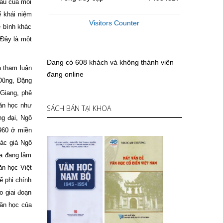
hau của mỗi
ế khái niệm
Visitors Counter
ê bình khác
 Đây là một
Đang có 608 khách và không thành viên
ả tham luận
đang online
Dũng, Đặng
 Giang, phê
văn học như
SÁCH BÁN TẠI KHOA
ng đại, Ngô
960 ở miền
tác giả Ngô
ta đang lâm
ăn học Việt
ế phi chính
o giai đoạn
văn học của