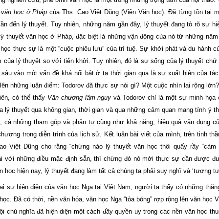
ết văn học ở Pháp
của Ths. Cao Việt Dũng (Viện Văn học). Đã từng tồn tại m
n đến lý thuyết. Tuy nhiên, những năm gần đây, lý thuyết đang tỏ rõ sự hi
 lý thuyết văn học ở Pháp, đặc biệt là những vận động của nó từ những năm
c thực sự là một “cuộc phiêu lưu” của trí tuệ. Sự khởi phát và du hành củ
của lý thuyết so với tiên khởi. Tuy nhiên, đó là sự sống của lý thuyết chứ
Đi sâu vào một vấn đề khá nổi bật ở ta thời gian qua là sự xuất hiện của t
ên những luận điểm: Todorov đã thực sự nói gì? Một cuộc nhìn lại rộng lớn?
iên, có thể thấy
Văn chương lâm nguy
và Todorov chỉ là một sự minh họa 
 lý thuyết qua không gian, thời gian và qua những cảm quan mang tính ý t
ử, cả những tham góp và phản tư cũng như khả năng, hiệu quả vận dụng củ
ng trong diễn trình của lịch sử. Kết luận bài viết của mình, trên tinh th
 Việt Dũng cho rằng “chừng nào lý thuyết văn học thôi quấy rầy “cảm 
ái với những điều mặc định sẵn, thì chừng đó nó mới thực sự cần được đư
n học hiện nay, lý thuyết đang làm tất cả chúng ta phải suy nghĩ và ‘tương tư
ại sự hiện diện của văn học Nga tại Việt Nam, người ta thấy có những thăn
 học. Đã có thời, nền văn hóa, văn học Nga “tỏa bóng” rợp rộng lên văn học 
hội chủ nghĩa đã hiện diện một cách đầy quyền uy trong các nền văn học th