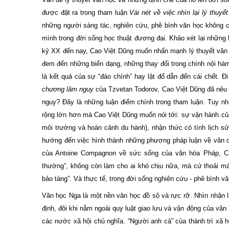
được đặt ra trong tham luận
Vài nét về việc nhìn lại lý thuy
những người sáng tác, nghiên cứu, phê bình văn học không cầ
mình trong đời sống học thuật đương đại. Khảo xét lại những
kỷ XX đến nay, Cao Việt Dũng muốn nhấn mạnh lý thuyết văn họ
đem đến những biến dạng, những thay đổi trong chính nội hàm 
là kết quả của sự “đảo chính” hay lật đổ dẫn đến cái chết. 
chương lâm nguy
của Tzvetan Todorov, Cao Việt Dũng đã nêu l
nguy? Đây là những luận điểm chính trong tham luận. Tuy nh
rộng lớn hơn mà Cao Việt Dũng muốn nói tới: sự vận hành của
môi trường và hoàn cảnh du hành), nhận thức có tính lịch s
hướng đến việc hình thành những phương pháp luận về văn chươ
của Antoine Compagnon về sức sống của văn hóa Pháp, Cao
thường”, không còn làm cho ai khó chịu nữa, mà cứ thoải m
bảo tàng”. Và thực tế, trong đời sống nghiên cứu - phê bình vă
Văn học Nga là một nền văn học đồ sộ và rực rỡ. Nhìn nhận l
định, đôi khi nằm ngoài quy luật giao lưu và vận động của văn
các nước xã hội chủ nghĩa. “Người anh cả” của thành trì xã 