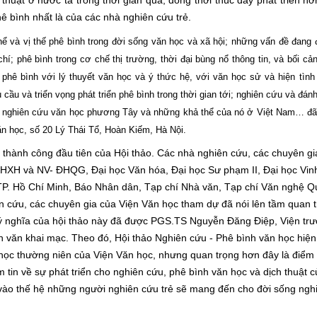
thuật ở nước ta trong thời gian qua, đồng thời thúc đẩy phát triển hơ
hê bình nhất là của các nhà nghiên cứu trẻ.
hể và vị thế phê bình trong đời sống văn học và xã hộ
i; n
hững vấn đề đang đ
chí
; p
hê bình trong cơ chế thị trường, thời đại bùng nổ thông tin, và bối cả
 p
hê bình với lý thuyết văn học và ý thức hệ, với văn học sử và hiện tình 
cầu và triển vọng phát triển phê bình trong thời gian tới
; nghiên cứu và đán
ết nghiên cứu văn học phương Tây và những khả thể của nó ở Việt Nam
… đã
Văn học, số 20 Lý Thái Tổ, Hoàn Kiếm, Hà Nội.
à thành công đầu tiên của Hội thảo. Các nhà nghiên cứu, các chuyên gi
KHXH và NV- ĐHQG, Đại học Văn hóa, Đại học Sư phạm II, Đại học Vinh
P. Hồ Chí Minh, Báo Nhân dân, Tạp chí Nhà văn, Tạp chí Văn nghệ Q
n cứu, các chuyên gia của Viện Văn học tham dự đã nói lên tầm quan t
, ý nghĩa của hội thảo này đã được PGS.TS Nguyễn Đăng Điệp, Viện tr
n văn khai mạc. Theo đó, Hội thảo Nghiên cứu - Phê bình văn học hiện
 học thường niên của Viện Văn học, nhưng quan trọng hơn đây là điểm
m tin về sự phát triển cho nghiên cứu, phê bình văn học và dịch thuật 
vào thế hệ những người nghiên cứu trẻ sẽ mang đến cho đời sống ngh