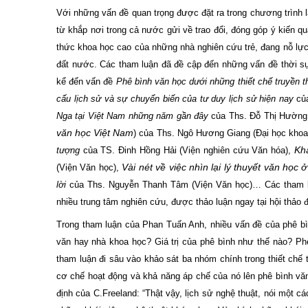
Với những vấn đề quan trọng được đặt ra trong chương trình 
từ khắp nơi trong cả nước gửi về trao đổi, đóng góp ý kiến qu
thức khoa học cao của những nhà nghiên cứu trẻ, đang nỗ lực
đất nước. Các tham luận đã đề cập đến những vấn đề thời sự
kể đến vấn đề
Phê bình văn học dưới những thiết chế truyền t
cấu lịch sử và sự chuyển biến của tư duy lịch sử hiện nay
của
Nga tại Việt Nam những năm gần đây
của Ths. Đỗ Thị Hường
văn học Việt Nam
) của Ths. Ngô Hương Giang (Đại học kho
Khá
tượng
của TS. Đinh Hồng Hải (Viện nghiên cứu Văn hóa),
Vài nét về việc nhìn lại lý thuyết văn học 
(Viện Văn học),
lời
của Ths. Nguyễn Thanh Tâm (Viện Văn học)… Các tham l
nhiều trung tâm nghiên cứu, được thảo luận ngay tại hội thảo 
Trong tham luận của Phan Tuấn Anh, nhiều vấn đề của phê bì
văn hay nhà khoa học? Giá trị của phê bình như thế nào? Phê 
tham luận đi sâu vào khảo sát ba nhóm chính trong thiết chế 
cơ chế hoạt động và khả năng áp chế của nó lên phê bình vă
định của
C.Freeland: “Thật vậy, lịch sử nghệ thuật, nói một 