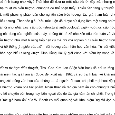
có tình trạng như vậy? Thật khó
đ
ể
đ
ưa ra một câu trả lời
đ
ầy
đ
ủ, nhưng n
hệ thuật và biểu tượng, chúng ta có thể nhận thấy: Thiếu nền tảng lý thuyế
yết, một phương pháp luận cho nghiên cứu biểu tượng, tác giả tham luận ch
 biểu tượng. Theo tác giả: “cấu trúc luận đã được sử dụng làm một trong nhữn
xã hội như
nhân học cấu trúc
(structural anthropology),
ngôn ngữ học cấu trú
ong nội dung của nghiên cứu này, chúng tôi sẽ đề cập đến cấu trúc luận và v
ểu tượng như một hướng tiếp cận cụ thể đối với nghiên cứu biểu tượng tron
và hệ thống ý nghĩa của nó
” - đối tượng của nhân học văn hóa. Từ bài viế
 nhân học biểu tượng được Đinh Hồng Hải lý giải cùng với niềm hy vọng v
ết tu từ học tiểu thuyết,
Ths. Cao Kim Lan (Viện Văn học) đã chỉ ra rằng
ái niệm tác giả hàm ẩn được để xuất năm 1961 và sự tranh luận về khái n
rong đời sống văn học của chúng ta
,
là người tối cao, chi phối mọi hoạt độn
giả hướng khám phá tác phẩm
.
Nhận thức về tác giả hàm ẩn cho chúng ta hi
 kể chuyện bên trong hay bên ngoài đều do tác giả hàm ẩn chi phối. Trong t
“tác giả hàm ẩn” của W. Booth có mối quan hệ với khái niệm “người đọc h
ng nghiên cứu, phê bình văn học là một trong những trọng tâm của hội thảo.