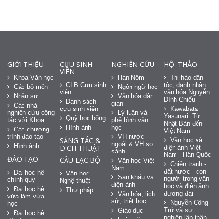
GIỚI THIỆU
CỰU SINH
NGHIÊN CỨU
HỘI THẢO
VIÊN
Khoa Văn học
Hán Nôm
Thi hào dân
CLB Cựu sinh
tộc, danh nhân
Các bộ môn
Ngôn ngữ học
viên
văn hóa Nguyễn
Nhân sự
Văn hóa dân
Đình Chiểu
Danh sách
gian
Các nhà
cựu sinh viên
Kawabata
nghiên cứu cộng
Lý luận và
Yasunari: Từ
Quỹ học bổng
tác với Khoa
phê bình văn
Nhật Bản đến
Hình ảnh
học
Các chương
Việt Nam
trình đào tạo
VH nước
SÁNG TÁC &
Văn học và
ngoài & VH so
Hình ảnh
DỊCH THUẬT
điện ảnh Việt
sánh
Nam - Hàn Quốc
ĐÀO TẠO
CÂU LẠC BỘ
Văn học Việt
Chiến tranh -
Nam
đất nước - con
Đại học hệ
Văn học -
Sân khấu và
người trong văn
chính quy
Nghệ thuật
điện ảnh
học và điện ảnh
Đại học hệ
Thư pháp
đương đại
Văn hóa, lịch
vừa làm vừa
sử, triết học
Nguyễn Công
học
Trứ và sự
Giáo dục
Đại học hệ
nghiệp lập thân