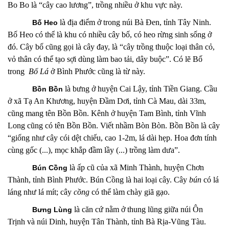
Bo Bo là “cây cao lương”, trồng nhiều ở khu vực này.
là địa điểm
ở trong núi Bà Đen, tỉnh Tây Ninh.
Bố Heo
Bố Heo có thể là khu có nhiều cây bố, có heo rừng sinh sống ở
đó. Cây bố cũng gọi là cây đay, là “cây trồng thuộc loại thân cỏ,
vỏ thân có thể tạo sợi dùng làm bao tải, dây buộc”. Có lẽ Bố
trong
Bố Lá
ở Bình Phước cũng là từ này.
là bưng
ở
huyện Cai Lậy, tỉnh Tiền Giang. Cầu
Bồn Bồn
ở xã Tạ An Khương, huyện Đầm Dơi, tỉnh Cà Mau, dài 33m,
cũng mang tên Bồn Bồn. Kênh
ở huyện Tam Bình, tỉnh Vĩnh
Long cũng có tên Bồn Bồn. Viết nhầm Bòn Bòn. Bồn Bồn là cây
“giống như cây cói dệt chiếu, cao 1-2m, lá dài hẹp. Hoa đơn tính
cùng gốc (...), mọc khắp đầm lầy (...) trồng làm dưa”.
là ấp
cũ của xã Minh Thành, huyện Chơn
Bún Cồng
Thành, tỉnh Bình Phước.
Bún Cồng là hai loại cây. Cây
bún
có lá
láng như lá mít; cây
cồng
có thể làm chày giã gạo.
là căn cứ nằm ở thung lũng giữa núi Ôn
Bưng Lùng
Trịnh và núi Dinh, huyện Tân Thành, tỉnh Bà Rịa-Vũng Tàu.