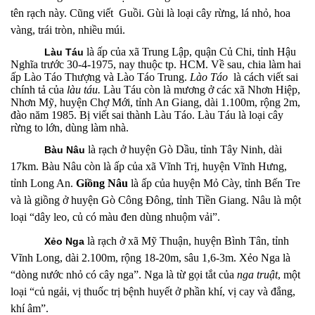
tên rạch này. Cũng viết Guồi. Gùi
là loại cây rừng, lá nhỏ, hoa
vàng, trái tròn, nhiều múi.
là ấp
của xã Trung Lập, quận Củ Chi, tỉnh Hậu
Làu Táu
Nghĩa trước 30-4-1975, nay thuộc tp. HCM. Về sau, chia làm hai
ấp Lào Táo Thượng và Lào Táo Trung.
Lào Táo
là cách viết sai
chính tả của
làu táu.
Làu Táu còn là mương ở các xã Nhơn Hiệp,
Nhơn Mỹ, huyện Chợ Mới, tỉnh An Giang, dài 1.100m, rộng 2m,
đào năm 1985. Bị viết sai thành Làu Táo. Làu Táu là loại cây
rừng to lớn, dùng làm nhà.
là rạch
ở h
uyện
Gò Dầu, t
ỉnh
Tây Ninh
, dài
B
àu
N
âu
17km. Bàu Nâu còn là ấp của xã Vĩnh Trị, huyện Vĩnh Hưng,
tỉnh Long An.
Giồng Nâu
là ấp của huyện Mỏ Cày, tỉnh Bến Tre
và là giồng ở huyện Gò Công Đông, tỉnh Tiền Giang. Nâu là một
loại “dây leo, củ có màu đen dùng nhuộm vải”.
là r
ạch ở xã Mỹ Thuận, huyện Bình Tân, tỉnh
Xẻo Nga
Vĩnh Long, dài 2.100m, rộng 18-20m, sâu 1,6-3m. Xẻo Nga là
“dòng nước nhỏ có cây nga”. Nga là từ gọi tắt của
nga truật
, một
loại “củ ngải, vị thuốc trị bệnh huyết ở phần khí, vị cay và đắng,
khí âm”.