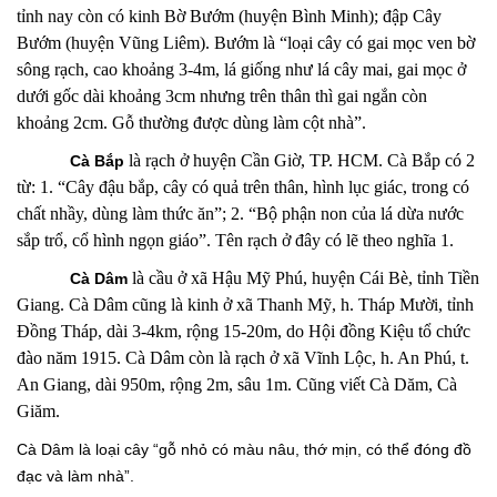
tỉnh nay còn có kinh Bờ Bướm (huyện Bình Minh); đập Cây
Bướm (huyện Vũng Liêm). Bướm là “loại cây có gai mọc ven bờ
sông rạch, cao khoảng 3-4m, lá giống như lá cây mai, gai mọc ở
dưới gốc dài khoảng 3cm nhưng trên thân thì gai ngắn còn
khoảng 2cm. Gỗ thường được dùng làm cột nhà”.
là rạch ở huyện Cần Giờ, TP. HCM. Cà Bắp có 2
Cà Bắp
từ: 1. “Cây đậu bắp, cây có quả trên thân, hình lục giác, trong có
chất nhầy, dùng làm thức ăn”; 2. “Bộ phận non của lá dừa nước
sắp trổ, cổ hình ngọn giáo”. Tên rạch ở đây có lẽ theo nghĩa 1.
là c
ầu ở xã Hậu Mỹ Phú, huyện Cái Bè, tỉnh Tiền
Cà Dâm
Giang. Cà Dâm cũng là kinh ở xã Thanh Mỹ, h. Tháp Mười, tỉnh
Đồng Tháp, dài 3-4km, rộng 15-20m, do Hội đồng Kiệu tổ chức
đào năm 1915. Cà Dâm còn là rạch
ở xã Vĩnh Lộc, h. An Phú, t.
An Giang, dài 950m, rộng 2m, sâu 1m. Cũng viết Cà Dăm, Cà
Giăm.
Cà Dâm là loại cây “gỗ nhỏ có màu nâu, thớ mịn, có thể đóng đồ
đạc và làm nhà”.