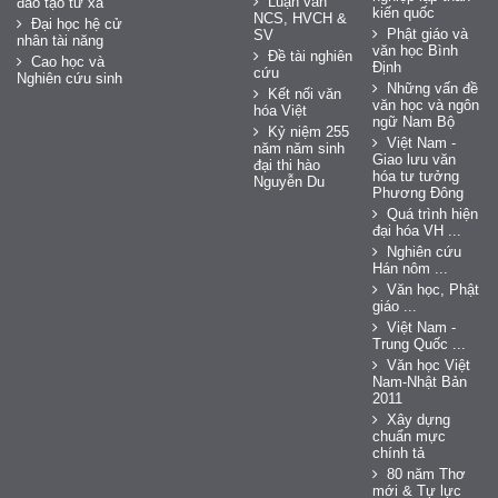
Luận văn
đào tạo từ xa
kiến quốc
NCS, HVCH &
Đại học hệ cử
Phật giáo và
SV
nhân tài năng
văn học Bình
Đề tài nghiên
Cao học và
Định
cứu
Nghiên cứu sinh
Những vấn đề
Kết nối văn
văn học và ngôn
hóa Việt
ngữ Nam Bộ
Kỷ niệm 255
Việt Nam -
năm năm sinh
Giao lưu văn
đại thi hào
hóa tư tưởng
Nguyễn Du
Phương Đông
Quá trình hiện
đại hóa VH ...
Nghiên cứu
Hán nôm ...
Văn học, Phật
giáo ...
Việt Nam -
Trung Quốc ...
Văn học Việt
Nam-Nhật Bản
2011
Xây dựng
chuẩn mực
chính tả
80 năm Thơ
mới & Tự lực