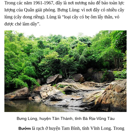
Trong các năm 1961-1967, đây là nơi nương náu để bảo toàn lực
lượng của Quân giải phóng. Bưng Lùng: vì nơi đây có nhiều cây
lùng (cây dong riềng). Lùng là “loại cây có bẹ ôm lấy thân, vỏ
được chẻ làm dây”.
Bưng Lùng, huyện Tân Thành, tỉnh Bà Rịa-Vũng Tàu
là rạch
ở huyện Tam Bình, tỉnh Vĩnh Long. Trong
B
ư
ớ
m