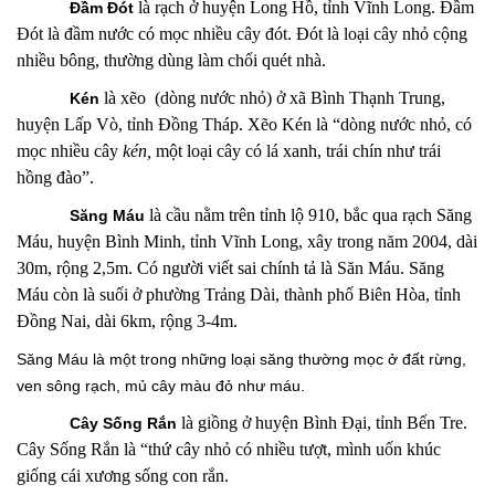
là rạch ở huyện Long Hồ, tỉnh Vĩnh Long. Đầm
Đầm Đót
Đót là đầm nước có mọc nhiều cây đót. Đót là loại cây nhỏ cộng
nhiều bông, thường dùng làm chổi quét nhà.
là xẽo (dòng nước nhỏ) ở xã Bình Thạnh Trung,
Kén
huyện Lấp Vò, tỉnh Đồng Tháp. Xẽo Kén là “dòng nước nhỏ, có
mọc nhiều cây
kén,
một loại cây có lá xanh, trái chín như trái
hồng đào”.
là c
ầu nằm trên tỉnh lộ 910, bắc qua rạch Săng
Săng Máu
Máu, huyện Bình Minh, tỉnh Vĩnh Long, xây trong năm 2004, dài
30m, rộng 2,5m. Có người viết sai chính tả là Săn Máu. Săng
Máu còn là suối ở phường Trảng Dài, thành phố Biên Hòa, tỉnh
Đồng Nai, dài 6km, rộng 3-4m.
Săng Máu là một trong những loại săng thường mọc ở đất rừng,
ven sông rạch, mủ cây màu đỏ như máu.
là giồng
ở huyện Bình Đại, tỉnh Bến Tre.
Cây Sống Rắn
Cây Sống Rắn là “thứ cây nhỏ có nhiều tượt, mình uốn khúc
giống cái xương sống con rắn.