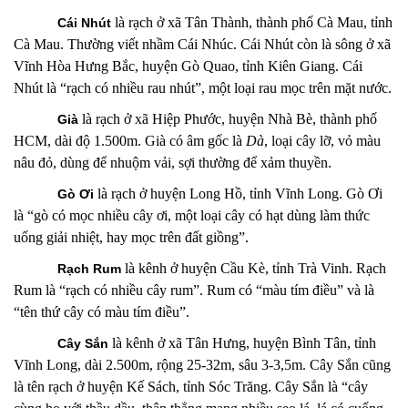
là rạch
ở xã Tân Thành, thành phố Cà Mau, tỉnh
Cái Nhút
Cà Mau. Thường viết nhầm Cái Nhúc. Cái Nhút còn là sông ở xã
Vĩnh Hòa Hưng Bắc, huyện Gò Quao, tỉnh Kiên Giang. Cái
Nhút là “rạch có nhiều rau nhút”, một loại rau mọc trên mặt nước.
là rạch
ở xã Hiệp Phước, huyện Nhà Bè, thành phố
Già
HCM, dài độ 1.500m. Già có âm gốc là
Dà
, loại cây l
ỡ
, vỏ màu
nâu đỏ, dùng để nhuộm vải, sợi thường để xảm thuyền.
là rạch
ở huyện Long Hồ, tỉnh Vĩnh Long. Gò Ơi
Gò Ơi
là “gò có mọc nhiều cây ơi, một loại cây có hạt dùng làm thức
uống giải nhiệt, hay mọc trên đất giồng”.
là kênh ở huyện Cầu Kè, tỉnh Trà Vinh. Rạch
Rạch Rum
Rum là “rạch có nhiều cây rum”. Rum có “màu tím điều” và là
“tên thứ cây có màu tím điều”.
là kênh ở xã Tân Hưng, huyện Bình Tân, tỉnh
Cây Sắn
Vĩnh Long, dài 2.500m, rộng 25-32m, sâu 3-3,5m
. Cây Sắn cũng
là tên rạch
ở huyện Kế Sách, tỉnh Sóc Trăng. Cây Sắn là “cây