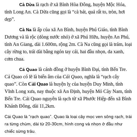
là rạch ở xã Bình Hòa Đông, huyện Mộc Hóa,
Cà Dừa
tỉnh Long An. Cà Dừa cũng gọi là “cà bát, quả rất to, tròn, hơi
dẹp”.
là ấp của xã An Bình, huyện Phú Giáo, tỉnh Bình
Cà Na
Dương và là rộc (dòng nước nhỏ) ở xã Phú Hữu, huyện An Phú,
tỉnh An Giang, dài 1.600m, rộng 2m. Cà Na cũng gọi là trám, loại
cây rừng to, trái dài bằng ngón tay cái, hai đầu nhọn, da xanh,
cơm chua.
là cánh đồng ở huyện Bình Đại, tỉnh Bến Tre.
Cả Quao
Cả Quao có lẽ là biến âm của
Cái Quao
, nghĩa là “rạch cây
quao”. Còn
Cái Quao
là huyện lỵ của huyện Duy Minh, tỉnh
Vĩnh Long xưa, nay thuộc xã An Định, huyện Mỏ Cày Nam, tỉnh
Bến Tre. Cái Quao nguyên là rạch từ xã Phước Hiệp đến xã Bình
Khánh Đông, dài 11,2km.
Cái Quao là “rạch quao”. Quao là loại cây mọc ven sông rạch, trái
ra từng chùm, dài từ 20-30cm, hình cong và nhọn ở đầu như
chiếc sừng trâu.