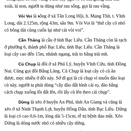
xoài, lá non, người ta dùng như rau sống, gọi là rau vầng.
là
s
ông
ở xã Tân Long Hội, h. Mang Thít, t. Vĩnh
Vòi Voi
Long, dài 2.125m, rộng 43m, sâu 9m. Vòi Voi là “thứ cây cỏ nhỏ
có bông dài cùng cuốn lại như cái vòi voi”.
là cầu ở tỉnh Bạc Liêu. Cần Thăng còn là rạch
Cần Thăng
ở phường 6, thành phố Bạc Liêu, tỉnh Bạc Liêu. Cần Thăng là
loại cây cao đến 15m, nhánh ngang, trái to bằng trái mít.
là đồi
ở xã Phú Lý, huyện Vĩnh Cửu, tỉnh Đồng
Củ Chụp
Nai. Cũng gọi đồi Bằng Lăng. Củ Chụp là loại cây có củ ăn
được, mọc nhiều ở đồi này. Sở dĩ gọi là củ chụp vì muốn đào loại
củ này, người ta phải dùng “cây đào đất hình cái rọ, đào bằng
cách chụp xuống lôi đất lên, rồi lấy củ lên theo cái chụp”.
là
xẽo ở huyện An Phú, tỉnh An Giang và cũng là
Dừng
xẽo
ở xã Ninh Thạnh Lợi, huyện Hồng Dân, tỉnh Bạc Liêu. Dừng
là loại cỏ cao 0,6-1m, lóng dài 5-15cm, rễ trị bệnh đau mắt. Xẽo
Dừng là dòng nước nhỏ có nhiều cây dừng.