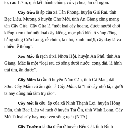
to, cao 1-7m, quả kết thành chùm, có vị chua, ăn rất ngon.
là ấp
của xã Tân Phong, huyện Giá Rai, tỉnh
Cây Gừa
Bạc Liêu. Mương ở huyện Chợ Mới, tỉnh An Giang cũng mang
tên Cây Gừa. Cây Gừa là “một loại cây hoang, được người chơi
kiểng xem như một loại cây kiểng, mọc phổ biến ở vùng đồng
bằng sông Cửu Long, rễ chùm, lá nhỏ, xanh mượt, cây dày lá và
nhiều rễ thòng”.
là rạch ở xã Nhơn Hội, huyện An Phú, tỉnh An
Xẻo Mác
Giang. Mác là một “loại rau cỏ sống dưới nước, cọng dài, lá hình
trái tim, ăn được”.
là cầu ở huyện Năm Căn, tỉnh Cà Mau, dài
Cây Mấm
30m. Cây Mấm có âm gốc là
Cây Mắm
, là “thứ cây nhỏ lá, người
ta hay dùng mà làm trụ rào”.
là
cầu, ấp của xã Ninh Thạnh Lợi, huyện Hồng
Cây Mét
Dân, tỉnh Bạc Liêu và rạch ở huyện Trà Ôn, tỉnh Vĩnh Long. Cây
Mét là loại cây hay mọc ven sông rạch (NTA).
là địa điểm
ở huyện Bến Cát, tỉnh Bình
Cây Trường