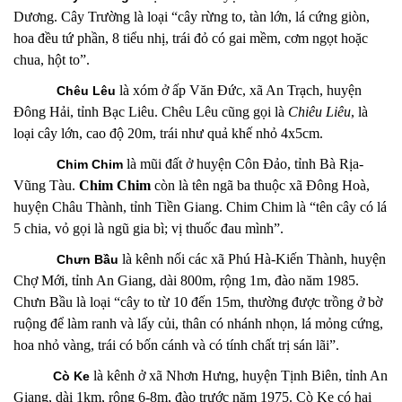
Dương. Cây Trường là loại “cây rừng to, tàn lớn, lá cứng giòn,
hoa đều tứ phần, 8 tiểu nhị, trái đỏ có gai mềm, cơm ngọt hoặc
chua, hột to”.
là xóm
ở ấp Văn Đức, xã An Trạch, huyện
Chêu Lêu
Đông Hải, tỉnh Bạc Liêu. Chêu Lêu cũng gọi là
Chiêu Liêu
, là
loại cây lớn, cao độ 20m, trái như quả khế nhỏ 4x5cm.
là m
ũi đất ở huyện Côn Đảo, tỉnh Bà Rịa-
Chim Chim
Vũng Tàu.
Chim Chim
còn là tên ngã ba thuộc xã Đông Hoà,
huyện Châu Thành, tỉnh Tiền Giang. Chim Chim là “tên cây có lá
5 chia, vỏ gọi là ngũ gia bì; vị thuốc đau mình”.
là kênh nối các xã Phú Hà-Kiến Thành, huyện
Chưn Bầu
Chợ Mới, tỉnh An Giang, dài 800m, rộng 1m, đào năm 1985.
Chưn Bầu là loại “cây to từ 10 đến 15m, thường được trồng ở bờ
ruộng để làm ranh và lấy củi, thân có nhánh nhọn, lá mỏng cứng,
hoa nhỏ vàng, trái có bốn cánh và có tính chất trị sán lãi”.
là kênh ở xã Nhơn Hưng, huyện Tịnh Biên, tỉnh An
Cò Ke
Giang, dài 1km, rộng 6-8m, đào trước năm 1975. Cò Ke có hai