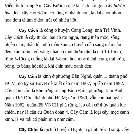
Viễn, tỉnh Long An. Cây Bướm có lẽ là cách nói gọn cây
bướm
bạc
, loại cây cao 6-7m, có lông ở nhánh non, lá dài chót nhọn,
hoa đơm chùm ở đọt, trái có nhiều hột.
là cống ở huyện Càng Long, tỉnh Trà Vinh.
Cây Cách
Cây Cách là cây thuộc loại cỏ roi ngựa, dạng thân mộc, sống
nhiều năm, thân lúc nhỏ màu xanh, chuyển dần sang màu nâu
đen, cao 5-6m, gỗ vàng nhạt có mùi thơm dịu, lá dài 10-15cm,
rộng 5-10cm, cuống lá dài 5-8cm, hoa mọc thành cụm, trái tròn,
bóng, to bằng hột tiêu, khi chín màu xanh đen.
là kinh
ở phường Bến Nghé, quận 1, thành phố
Cây Cám
HCM, do kỹ sư Bovet đề xuất đào năm 1867, bị lấp năm 1892.
Cây Cám còn là khu rừng ở làng Bình Đức, phường Tam Bình,
quận Thủ Đức, thành phố HCM; năm 1960, vẫn còn bạt ngàn.
Năm 1962, quân đội VNCH phá rừng, lập căn cứ thủy quân lục
chiến, nay là căn cứ Quân đoàn 4. Cây Cám là loại cây, mọc cạnh
kinh, lá và trái có phấn mịn như cám.
là rạch ở huyện Thạnh Trị, tỉnh Sóc Trăng. Cây
Cây Chóc