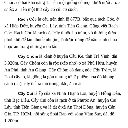
Chóc: có hai khả năng 1. Tên một giống cỏ mọc dưới nước:
rau
chóc
; 2. Tên một thứ cây có củ:
củ chóc
.
là cầu trên tỉnh lộ 877B, bắc qua rạch Cóc, ở
Rạch Cóc
xã Hiệp Đức, huyện Cai Lậy, tỉnh Tiến Giang. Cũng viết Rạch
Cốc. Rạch Cóc là rạch có “cây thuộc họ tràm, vỏ thường được
phơi khô để làm thuốc nhuộm, lá được dùng để nấu canh chua
hoặc ăn trong những món lẩu”.
là kênh
ở huyện Cầu Kè, tỉnh Trà Vinh, dài
Cây Chôm
3.920m. Cây Chôm còn là rộc (xẽo nhỏ) ở xã Phú Hữu, huyện
An Phú, tỉnh An Giang. Cây Chôm có dạng gốc
Cây Trôm
, là
“loại cây to, lá giống lá gòn nhưng tới 7 phiến; hoa đỏ không
cánh (…); cây tiết ra mủ trong, đặc, ăn mát”.
là ấp của xã Ninh Thạnh Lợi, huyện Hồng Dân,
Cây Cui
tỉnh Bạc Liêu. Cây Cui còn là rạch
ở xã Phước An, huyện Cai
Lậy, tỉnh Tiền Giang và là tắt
ở xã An Thới Đông, huyện Cần
Giờ, TP. HCM, nối sông Soài Rạp với sông Vàm Sác, dài độ
1.200m.