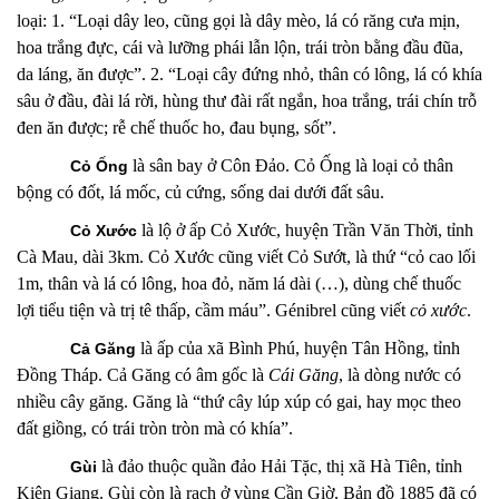
loại: 1. “Loại dây leo, cũng gọi là dây mèo, lá có răng cưa mịn,
hoa trắng đực, cái và lưỡng phái lẫn lộn, trái tròn bằng đầu đũa,
da láng, ăn được”. 2. “Loại cây đứng nhỏ, thân có lông, lá có khía
sâu ở đầu, đài lá rời, hùng thư đài rất ngắn, hoa trắng, trái chín trỗ
đen ăn được; rễ chế thuốc ho, đau bụng, sốt”.
là
sân bay ở Côn Đảo. Cỏ Ống là loại cỏ thân
Cỏ Ống
bộng có đốt, lá mốc, củ cứng, sống dai dưới đất sâu.
là lộ
ở ấp Cỏ Xước, huyện Trần Văn Thời, tỉnh
Cỏ Xước
Cà Mau, dài 3km. Cỏ Xước cũng viết Cỏ Sướt, là thứ “cỏ cao lối
1m, thân và lá có lông, hoa đỏ, năm lá dài (…), dùng chế thuốc
lợi tiểu tiện và trị tê thấp, cầm máu”. Génibrel cũng viết
cỏ xước
.
là ấp của xã Bình Phú, huyện Tân Hồng, tỉnh
Cả Găng
Đồng Tháp. Cả Găng có âm gốc là
Cái Găng
, là dòng nước có
nhiều cây găng. Găng là “thứ cây lúp xúp có gai, hay mọc theo
đất giồng, có trái tròn tròn mà có khía”.
là đảo thuộc quần đảo Hải Tặc, thị xã Hà Tiên, tỉnh
Gùi
Kiên Giang. Gùi còn là rạch
ở vùng Cần Giờ. Bản đồ 1885 đã có