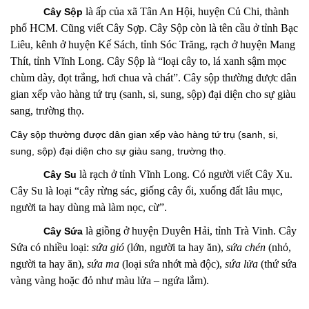
là ấp
của xã Tân An Hội, huyện Củ Chi, thành
Cây Sộp
phố HCM. Cũng viết Cây Sợp. Cây Sộp còn là tên cầu ở tỉnh Bạc
Liêu, kênh
ở huyện Kế Sách, tỉnh Sóc Trăng, rạch ở huyện Mang
Thít, tỉnh Vĩnh Long. Cây Sộp là “loại cây to, lá xanh sậm mọc
chùm dày, đọt trắng, hơi chua và chát”. Cây sộp thường được dân
gian xếp vào hàng tứ trụ (sanh, si, sung, sộp) đại diện cho sự giàu
sang, trường thọ.
Cây sộp thường được dân gian xếp vào hàng tứ trụ (sanh, si,
sung, sộp) đại diện cho sự giàu sang, trường thọ.
là rạch ở tỉnh Vĩnh Long. Có người viết Cây Xu.
Cây Su
Cây Su là loại “cây rừng sác, giống cây ổi, xuống đất lâu mục,
người ta hay dùng mà làm nọc, cừ”.
là giồng ở huyện Duyên Hải, tỉnh Trà Vinh. Cây
Cây Sứa
Sứa có nhiều loại:
sứa gió
(lớn, người ta hay ăn),
sứa chén
(nhỏ,
người ta hay ăn),
sứa ma
(loại sứa nhớt mà độc),
sứa lửa
(thứ sứa
vàng vàng hoặc đỏ như màu lửa – ngứa lắm).