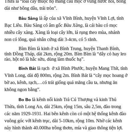
Thưa là “loài cây thuộc họ mãng cầu mọc ở vùng nước nổi, bông
dài như bông dâu, trái tròn”.
là ấp
của xã Vĩnh Bình, huyện Vĩnh Lợi, tỉnh
Bàu Sàng
Bạc Liêu. Bàu Sàng có âm gốc
Bàu Xàng
, là cái bàu có mọc
nhiều cây xàng. Xàng là loại cây lớn, lá rụng theo mùa, nhánh
non có lông, quả nhân cứng dài 3-4cm, có 5 rãnh.
Bìm Bìm
là kinh
ở
xã Bình Trung,
h
uyện
Thanh Bình,
t
ỉnh
Đồng Tháp
, dài 2km, rộng 20m. Bìm Bìm là “dây cỏ hay leo
rào, hột nó là hắc sửu, dùng làm thuốc hạ”.
là rạch ở xã Bình Phước, huyện Mang Thít, tỉnh
Bình Bát
Vĩnh Long, dài độ 800m, rộng 2m. Bình Bát là “cây mọc hoang ở
bờ ao, kênh, rạch,…có trái giống quả mãng cầu ta, nhưng ăn
không ngon bằng”.
là kênh
nối kinh Trà Cú Thượng và kinh Thủ
Bo Bo
Thừa, tỉnh Long An, dài 25km, rộng 15m, sâu 2,5m, đào trong
các năm 1929-1931. Hai bên kênh còn có một hệ thống kênh đào
vuông góc với kênh trục, dài 5-10km, rộng 10m. Nhờ các kênh
này hình thành 40.000ha trồng thơm, mía và giao thông tiện lợi.