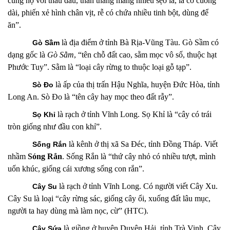
cùng họ với thầu dầu, thân thẳng mang nhiều sẹo lá, lá có cuống
dài, phiến xẻ hình chân vịt, rễ có chứa nhiều tinh bột, dùng để
ăn”.
là địa điểm ở tỉnh Bà Rịa-Vũng Tàu. Gò Sầm có
Gò Sầm
dạng gốc là
Gò Sằm
, “tên chỗ đất cao, sằm mọc vô số, thuộc hạt
Phước Tuy”. Sằm là “loại cây rừng to thuộc loại gỗ tạp”.
là ấp của thị trấn Hậu Nghĩa, huyện Đức Hòa, tỉnh
Sò Đo
Long An. Sò Đo là “tên cây hay mọc theo đất rẫy”.
là rạch
ở tỉnh Vĩnh Long. Sọ Khỉ là “cây có trái
Sọ Khỉ
tròn giống như đầu con khỉ”.
là kênh ở thị xã
Sa Đéc, tỉnh Đồng Tháp. Viết
Sống Rắn
nhầm
Sóng Rắn
. Sống Rắn là “thứ cây nhỏ có nhiều tượt, mình
uốn khúc, giống cái xương sống con rắn”.
là rạch ở tỉnh Vĩnh Long. Có người viết Cây Xu.
Cây Su
Cây Su là loại “cây rừng sác, giống cây ổi, xuống đất lâu mục,
người ta hay dùng mà làm nọc, cừ” (HTC).
là giồng ở huyện Duyên Hải, tỉnh Trà Vinh. Cây
Cây Sứa