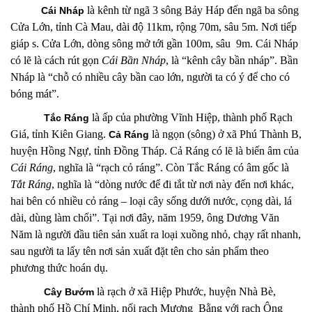
là kênh từ ngã 3 sông Bảy Háp đến ngã ba sông
Cái Nháp
Cửa Lớn, tỉnh Cà Mau, dài độ 11km, rộng 70m, sâu 5m. Nơi tiếp
giáp s. Cửa Lớn, dòng sông mở tới gần 100m, sâu 9m. Cái Nháp
có lẽ là cách rút gọn
Cái Bần Nháp
, là “kênh cây bần nháp”. Bần
Nháp là “chỗ có nhiều cây bần cao lớn, người ta có ý để cho có
bóng mát”.
là ấp
của phường Vĩnh Hiệp, thành phố Rạch
Tắc Ráng
Giá, tỉnh Kiên Giang.
là ngọn (sông) ở xã Phú Thành B,
Cả Ráng
huyện Hồng Ngự, tỉnh Đồng Tháp. Cả Ráng có lẽ là biến âm của
Cái Ráng
, nghĩa là “rạch cỏ ráng”. Còn
Tắc Ráng có âm gốc là
Tắt Ráng
, nghĩa là “dòng nước để đi tắt từ nơi này đến nơi khác,
hai bên có nhiều cỏ ráng – loại cây sống dưới nước, cọng dài, lá
dài, dùng làm chổi”. Tại nơi đây, năm 1959, ông Dương Văn
Năm là người đầu tiên sản xuất ra loại xuồng nhỏ, chạy rất nhanh,
sau người ta lấy tên nơi sản xuất đặt tên cho sản phẩm theo
phương thức hoán dụ.
là rạch ở xã Hiệp Phước, huyện Nhà Bè,
Cây Bướm
thành phố Hồ Chí Minh, nối rạch Mương Bằng với rạch Ông