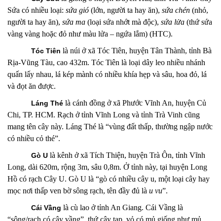
Sứa có nhiều loại:
sứa gió
(lớn, người ta hay ăn),
sứa chén
(nhỏ,
người ta hay ăn),
sứa ma
(loại sứa nhớt mà độc),
sứa lửa
(thứ sứa
vàng vàng hoặc đỏ như màu lửa – ngứa lắm) (HTC).
là núi
ở xã Tóc Tiên, huyện Tân Thành, tỉnh Bà
Tóc Tiên
Rịa-Vũng Tàu, cao 432m. Tóc Tiên là loại dây leo nhiều nhánh
quấn lấy nhau, lá kép mành có nhiều khía hẹp và sâu, hoa đỏ, lá
và đọt ăn được.
là cánh đồng
ở xã Phước Vĩnh An, huyện Củ
Láng Thé
Chi, TP. HCM. Rạch ở tỉnh Vĩnh Long và tỉnh Trà Vinh cũng
mang tên cây này. Láng Thé là “vùng đất thấp, thường ngập nước
có nhiều cỏ thé”.
là kênh
ở xã Tích Thiện, huyện Trà Ôn, tỉnh Vĩnh
Gò U
Long, dài 620m, rộng 3m, sâu 0,8m. Ở tỉnh này, tại huyện Long
Hồ có rạch Cây U. Gò U là “gò có nhiều cây u, một loại cây hay
mọc nơi thấp ven bờ sông rạch, tên đầy đủ là
u vu
”.
là cù lao ở tỉnh An Giang.
Cái Vầng là
Cái Vầng
“sông/rạch có cây vầng”, thứ cây tạp, vỏ có mủ giống như mủ