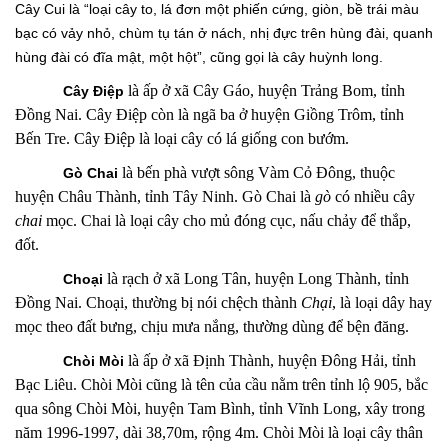
Cây Cui là “loại cây to, lá đơn một phiến cứng, giòn, bề trái màu
bạc có vảy nhỏ, chùm tụ tán ở nách, nhị đực trên hùng đài, quanh
hùng đài có đĩa mật, một hột”, cũng gọi là cây huỳnh long.
là ấp ở xã Cây Gáo, huyện Trảng Bom, tỉnh
Cây Điệp
Đồng Nai. Cây Điệp còn là n
gã ba ở huyện Giồng Trôm, tỉnh
Bến Tre.
Cây Điệp là loại cây có l
á giống con bướm.
là bến phà
vượt sông Vàm Cỏ Đông, thuộc
Gò Chai
huyện Châu Thành, tỉnh Tây Ninh. Gò Chai là
gò
có nhiều cây
chai
mọc. Chai là loại cây cho mủ đóng cục, nấu chảy để thắp,
đốt.
là rạch
ở xã Long Tân, huyện Long Thành, tỉnh
Choại
Đồng Nai. Choại, thường bị nói chệch thành
Chại
, là loại dây hay
mọc theo đất bưng, chịu mưa nắng, thường dùng để bện đăng.
là ấp
ở xã Định Thành, huyện Đông Hải, tỉnh
Chòi Mòi
Bạc Liêu. Chòi Mòi cũng là tên của cầu nằm trên tỉnh lộ 905, bắc
qua sông Chòi Mòi, huyện Tam Bình, tỉnh Vĩnh Long, xây trong
năm 1996-1997, dài 38,70m, rộng 4m. Chòi Mòi là loại cây thân