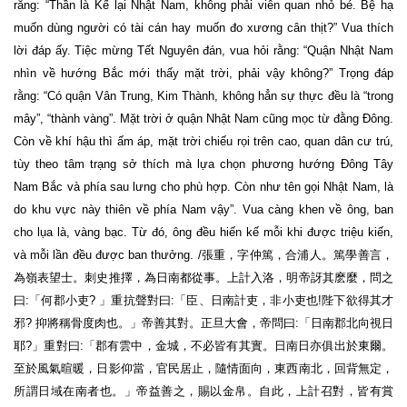
rằng: “Thần là Kế lại Nhật Nam, không phải viên quan nhỏ bé. Bệ hạ
muốn dùng người có tài cán hay muốn đo xương cân thịt?” Vua thích
lời đáp ấy. Tiệc mừng Tết Nguyên đán, vua hỏi rằng: “Quận Nhật Nam
nhìn về hướng Bắc mới thấy mặt trời, phải vậy không?” Trọng đáp
rằng: “Có quận Vân Trung, Kim Thành, không hẳn sự thực đều là “trong
mây”, “thành vàng”. Mặt trời ở quận Nhật Nam cũng mọc từ đằng Đông.
Còn về khí hậu thì ấm áp, mặt trời chiếu rọi trên cao, quan dân cư trú,
tùy theo tâm trạng sở thích mà lựa chọn phương hướng Đông Tây
Nam Bắc và phía sau lưng cho phù hợp. Còn như tên gọi Nhật Nam, là
do khu vực này thiên về phía Nam vậy”. Vua càng khen về ông, ban
cho lụa là, vàng bạc. Từ đó, ông đều hiến kế mỗi khi được triệu kiến,
và mỗi lần đều được ban thưởng. /張重，字仲篤，合浦人。篤學善言，
為嶺表望士。刺史推擇，為日南都從事。上計入洛，明帝訝其麽麼，問之
曰:「何郡小吏? 」重抗聲對曰:「臣、日南計吏，非小吏也!陛下欲得其才
邪? 抑將稱骨度肉也。」帝善其對。正旦大會，帝問曰:「日南郡北向視日
耶?」重對曰:「郡有雲中，金城，不必皆有其實。日南日亦俱出於東爾。
至於風氣暄暖，日影仰當，官民居止，隨情面向，東西南北，回背無定，
所謂日域在南者也。」帝益善之，賜以金帛。自此，上計召對，皆有賞