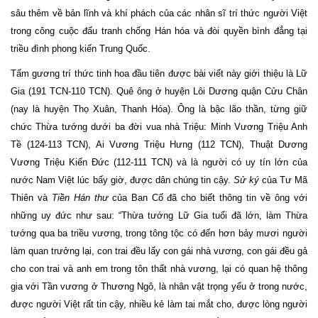
sâu thêm về bản lĩnh và khí phách của các nhân sĩ trí thức người Việt
trong công cuộc đấu tranh chống Hán hóa và đòi quyền bình đẳng tại
triều đình phong kiến Trung Quốc.
Tấm gương trí thức tinh hoa đầu tiên được bài viết này giới thiệu là Lữ
Gia (191 TCN-110 TCN). Quê ông ở huyện Lôi Dương quận Cửu Chân
(nay là huyện Thọ Xuân, Thanh Hóa). Ông là bậc lão thần, từng giữ
chức Thừa tướng dưới ba đời vua nhà Triệu: Minh Vương Triệu Anh
Tề (124-113 TCN), Ai Vương Triệu Hưng (112 TCN), Thuật Dương
Vương Triệu Kiến Đức (112-111 TCN) và là người có uy tín lớn của
nước Nam Việt lúc bấy giờ, được dân chúng tin cậy.
Sử ký
của Tư Mã
Thiên và
Tiền Hán thư
của Ban Cố đã cho biết thông tin về ông với
những uy đức như sau: “Thừa tướng Lữ Gia tuổi đã lớn, làm Thừa
tướng qua ba triều vương, trong tông tộc có đến hơn bảy mươi người
làm quan trưởng lại, con trai đều lấy con gái nhà vương, con gái đều gả
cho con trai và anh em trong tôn thất nhà vương, lại có quan hệ thông
gia với Tần vương ở Thương Ngô, là nhân vật trọng yếu ở trong nước,
được người Việt rất tin cậy, nhiều kẻ làm tai mắt cho, được lòng người