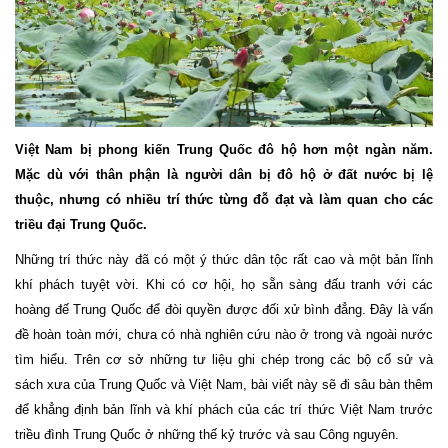
Việt Nam bị phong kiến Trung Quốc đô hộ hơn một ngàn năm.
Mặc dù với thân phận là người dân bị đô hộ ở đất nước bị lệ
thuộc, nhưng có nhiều trí thức từng đỗ đạt và làm quan cho các
triều đại Trung Quốc.
Những trí thức này đã có một ý thức dân tộc rất cao và một bản lĩnh
khí phách tuyệt vời. Khi có cơ hội, họ sẵn sàng đấu tranh với các
hoàng đế Trung Quốc để đòi quyền được đối xử bình đẳng. Đây là vấn
đề hoàn toàn mới, chưa có nhà nghiên cứu nào ở trong và ngoài nước
tìm hiểu. Trên cơ sở những tư liệu ghi chép trong các bộ cổ sử và
sách xưa của Trung Quốc và Việt Nam, bài viết này sẽ đi sâu bàn thêm
để khẳng định bản lĩnh và khí phách của các trí thức Việt Nam trước
triều đình Trung Quốc ở những thế kỷ trước và sau Công nguyên.