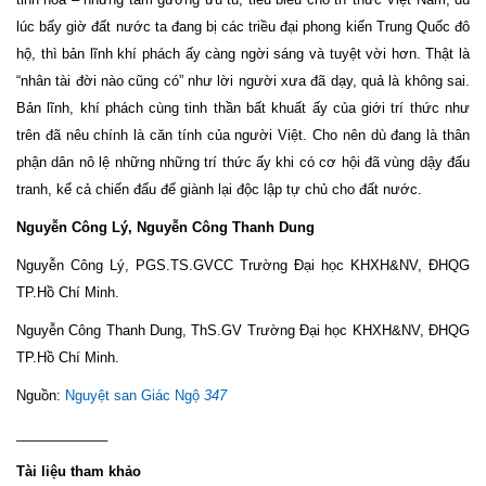
lúc bấy giờ đất nước ta đang bị các triều đại phong kiến Trung Quốc đô
hộ, thì bản lĩnh khí phách ấy càng ngời sáng và tuyệt vời hơn. Thật là
“nhân tài đời nào cũng có” như lời người xưa đã dạy, quả là không sai.
Bản lĩnh, khí phách cùng tinh thần bất khuất ấy của giới trí thức như
trên đã nêu chính là căn tính của người Việt. Cho nên dù đang là thân
phận dân nô lệ những những trí thức ấy khi có cơ hội đã vùng dậy đấu
tranh, kể cả chiến đấu để giành lại độc lập tự chủ cho đất nước.
Nguyễn Công Lý, Nguyễn Công Thanh Dung
Nguyễn Công Lý, PGS.TS.GVCC Trường Đại học KHXH&NV, ĐHQG
TP.Hồ Chí Minh.
Nguyễn Công Thanh Dung, ThS.GV Trường Đại học KHXH&NV, ĐHQG
TP.Hồ Chí Minh.
Nguồn:
Nguyệt san Giác Ngộ
347
____________
Tài liệu tham khảo