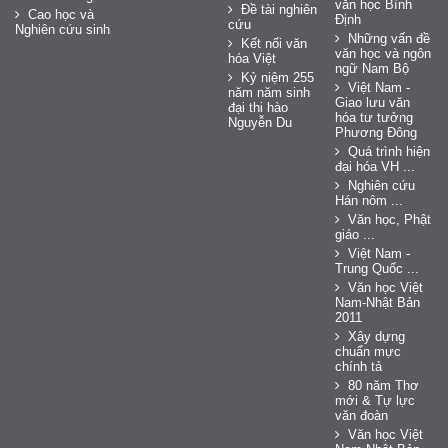
văn học Bình
Đề tài nghiên
Cao học và
Định
cứu
Nghiên cứu sinh
Những vấn đề
Kết nối văn
văn học và ngôn
hóa Việt
ngữ Nam Bộ
Kỷ niệm 255
Việt Nam -
năm năm sinh
Giao lưu văn
đại thi hào
hóa tư tưởng
Nguyễn Du
Phương Đông
Quá trình hiện
đại hóa VH ...
Nghiên cứu
Hán nôm ...
Văn học, Phật
giáo ...
Việt Nam -
Trung Quốc ...
Văn học Việt
Nam-Nhật Bản
2011
Xây dựng
chuẩn mực
chính tả
80 năm Thơ
mới & Tự lực
văn đoàn
Văn học Việt