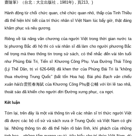
齋隨筆》（台北：大立出版社，1981年)，頁213。)
Hành động từ chối chức quan, chê chức quan nhỏ, thấp của Tinh Thiều
đã thể hiện khí tiết của trí thức nhân sĩ Việt Nam lúc bấy giờ, thật đáng
khâm phục và nêu gương.
Riêng về tài năng văn chương của người Việt trong thời gian nước ta
bị phương Bắc đô hộ thì có vài nhân sĩ đã làm cho người phương Bắc
nể trọng mà theo thông tin trong sử sách, có thể nhắc đến vài tên tuổi
như Phùng Đái Tri, Tiến sĩ Khương Công Phụ. Vua Đường Thái Tông
(Lý Thế Dân, trị vì 626-649) đã khen thơ của Phùng Đái Tri là “không
thua nhường Trung Quốc” (bất tốn Hoa hạ). Bài phú
Bạch vân chiếu
xuân hải
白雲照春海賦 của Khương Công Phụ姜公輔 với lời lẽ tao nhã,
thoát sáo đã khiến cho người đời Đường xưng phục, ca ngợi.
Kết luận
Tóm lại, trên đây là một vài thông tin về các nhân sĩ trí thức người Việt
đã được các bộ cổ sử và sách xưa ở Trung Quốc và Việt Nam có ghi
lại. Những thông tin đó đã thể hiện rõ bản lĩnh, khí phách của những
tinh hoa – những tấm gương ưu tú, tiêu biểu cho trí thức Việt Nam, dù