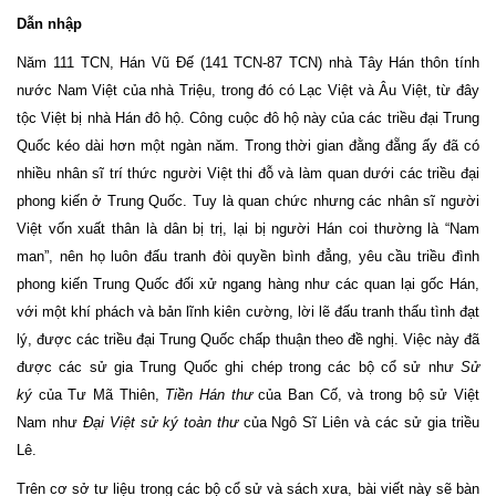
Dẫn nhập
Năm 111 TCN, Hán Vũ Đế (141 TCN-87 TCN) nhà Tây Hán thôn tính
nước Nam Việt của nhà Triệu, trong đó có Lạc Việt và Âu Việt, từ đây
tộc Việt bị nhà Hán đô hộ. Công cuộc đô hộ này của các triều đại Trung
Quốc kéo dài hơn một ngàn năm. Trong thời gian đằng đẵng ấy đã có
nhiều nhân sĩ trí thức người Việt thi đỗ và làm quan dưới các triều đại
phong kiến ở Trung Quốc. Tuy là quan chức nhưng các nhân sĩ người
Việt vốn xuất thân là dân bị trị, lại bị người Hán coi thường là “Nam
man”, nên họ luôn đấu tranh đòi quyền bình đẳng, yêu cầu triều đình
phong kiến Trung Quốc đối xử ngang hàng như các quan lại gốc Hán,
với một khí phách và bản lĩnh kiên cường, lời lẽ đấu tranh thấu tình đạt
lý, được các triều đại Trung Quốc chấp thuận theo đề nghị. Việc này đã
được các sử gia Trung Quốc ghi chép trong các bộ cổ sử như
Sử
ký
của Tư Mã Thiên,
Tiền Hán thư
của Ban Cố, và trong bộ sử Việt
Nam như
Đạ
i Việt sử
ký
toàn
thư
của Ngô Sĩ Liên và các sử gia triều
Lê.
Trên cơ sở tư liệu trong các bộ cổ sử và sách xưa, bài viết này sẽ bàn