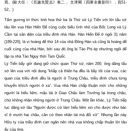
焉。(歐大任：《百越先賢志》卷二， 文津閣《四庫全書影印》，頁51-
52。)
Tấm gương trí thức tinh hoa thứ ba là Thứ sử Lý Tiến với lời tấu sớ
tâu lên vua Hán Hiến Đế cùng cuộc biểu tình nhỏ của Bốc Long và Lý
Cầm tại sân điện của triều đình nhà Hán. Hán Hiến Đế ở ngôi 31 năm
(189-220), là vị hoàng đế thứ 14 của nhà Đông Hán và cũng là hoàng đế
cuối cùng của nhà Hán, bởi sau đó ông bị Tào Phi ép nhường ngôi để
lập ra nhà Tào Ngụy thời Tam Quốc.
Lý Tiến bấy giờ đang giữ chức quan Thứ sử, năm 200, ông dâng tấu
sớ lên vua với nội dung “khắp cả thiên hạ đều là bầy tôi của vua, các
quan của triều đình đều là người ở Trung Châu, triều đình chưa từng
khuyến khích người ở xa”. Vua nhà Hán chấp thuận mới cho những
người là hiếu liêm, mậu tài ở Giao Châu làm Trưởng lại trong châu,
chứ không nhận những người ở Trung Châu. Một lần khác, Lý Tiến tiếp
tục dâng sớ tâu “Người được cử làm hiếu liêm xin cho được như bác
sĩ ở mười hai châu, căn cứ theo nhân tài mà đối xử”. Nhưng lần này
Hữu ty của triều đình can ngăn nên nhà vua không chấp thuận lời tâu
ấy của ông.