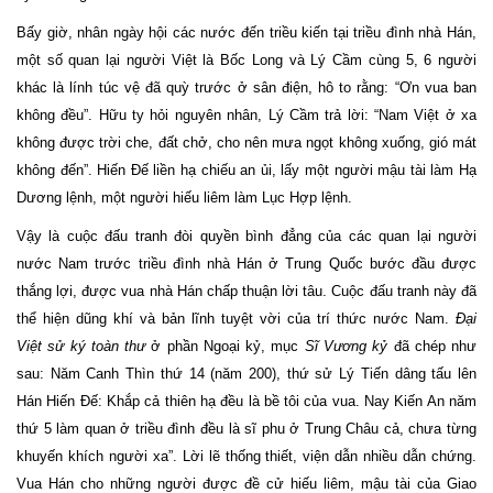
Bấy giờ, nhân ngày hội các nước đến triều kiến tại triều đình nhà Hán,
một số quan lại người Việt là Bốc Long và Lý Cầm cùng 5, 6 người
khác là lính túc vệ đã quỳ trước ở sân điện, hô to rằng: “Ơn vua ban
không đều”. Hữu ty hỏi nguyên nhân, Lý Cầm trả lời: “Nam Việt ở xa
không được trời che, đất chở, cho nên mưa ngọt không xuống, gió mát
không đến”. Hiến Đế liền hạ chiếu an ủi, lấy một người mậu tài làm Hạ
Dương lệnh, một người hiếu liêm làm Lục Hợp lệnh.
Vậy là cuộc đấu tranh đòi quyền bình đẳng của các quan lại người
nước Nam trước triều đình nhà Hán ở Trung Quốc bước đầu được
thắng lợi, được vua nhà Hán chấp thuận lời tâu. Cuộc đấu tranh này đã
thể hiện dũng khí và bản lĩnh tuyệt vời của trí thức nước Nam.
Đạ
i
Việt
sử
ký
toàn
thư
ở phần Ngoại kỷ, mục
Sĩ Vương kỷ
đã chép như
sau: Năm Canh Thìn thứ 14 (năm 200), thứ sử Lý Tiến dâng tấu lên
Hán Hiến Đế: Khắp cả thiên hạ đều là bề tôi của vua. Nay Kiến An năm
thứ 5 làm quan ở triều đình đều là sĩ phu ở Trung Châu cả, chưa từng
khuyến khích người xa”. Lời lẽ thống thiết, viện dẫn nhiều dẫn chứng.
Vua Hán cho những người được đề cử hiếu liêm, mậu tài của Giao