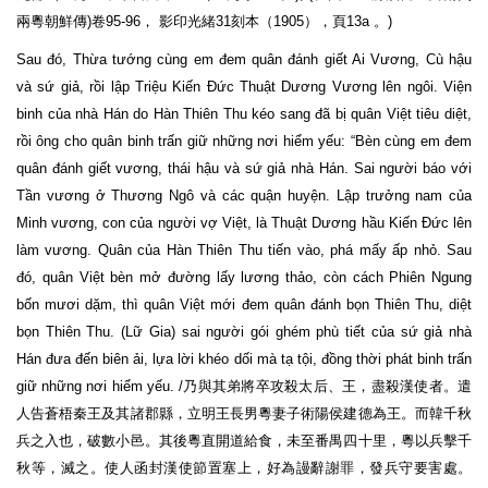
兩粵朝鮮傳)卷95-96， 影印光緒31刻本（1905），頁13a 。)
Sau đó, Thừa tướng cùng em đem quân đánh giết Ai Vương, Cù hậu
và sứ giả, rồi lập Triệu Kiến Đức Thuật Dương Vương lên ngôi. Viện
binh của nhà Hán do Hàn Thiên Thu kéo sang đã bị quân Việt tiêu diệt,
rồi ông cho quân binh trấn giữ những nơi hiểm yếu: “Bèn cùng em đem
quân đánh giết vương, thái hậu và sứ giả nhà Hán. Sai người báo với
Tần vương ở Thương Ngô và các quận huyện. Lập trưởng nam của
Minh vương, con của người vợ Việt, là Thuật Dương hầu Kiến Đức lên
làm vương. Quân của Hàn Thiên Thu tiến vào, phá mấy ấp nhỏ. Sau
đó, quân Việt bèn mở đường lấy lương thảo, còn cách Phiên Ngung
bốn mươi dặm, thì quân Việt mới đem quân đánh bọn Thiên Thu, diệt
bọn Thiên Thu. (Lữ Gia) sai người gói ghém phù tiết của sứ giả nhà
Hán đưa đến biên ải, lựa lời khéo dối mà tạ tội, đồng thời phát binh trấn
giữ những nơi hiểm yếu. /乃與其弟將卒攻殺太后、王，盡殺漢使者。遣
人告蒼梧秦王及其諸郡縣，立明王長男粵妻子術陽侯建德為王。而韓千秋
兵之入也，破數小邑。其後粵直開道給食，未至番禺四十里，粵以兵擊千
秋等，滅之。使人函封漢使節置塞上，好為謾辭謝罪，發兵守要害處。