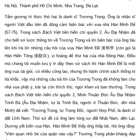
Hà Nội, Thành phố Hồ Chí Minh, Nha Trang, Đà Lạt.
Tấm gương trí thức thứ hai là danh sĩ Trương Trọng. Ông là nhân sĩ
người Việt đầu tiên đã dũng cảm biện bác với vua nhà Hán Minh Đế
(57-75). Trong sách
Bách Việt tiên hiền chí
quyển 2, Âu Đại Nhậm đã
cho biết sơ lược thông tin về Trương Trọng và lời biện bác của ông tâu
lên khi trả lời những câu hỏi của vua Hán Minh Đế 漢明帝 (còn gọi là
Hán Hiến Tông 漢顯宗), vị hoàng đế thứ hai của nhà Đông Hán. Điều
mà chúng tôi muốn lưu ý ở đây theo sử sách thì Hán Minh Đế là một
ông vua tài giỏi, có nhiều công lao, nhưng thi hành chính sách thống trị
hà khắc, vậy mà những câu trả lời của Trương Trọng đã không làm cho
nhà vua phật ý, trái lại còn thích thú, ngợi khen và ban thưởng. Trong
sách
Bách Việt tiên hiền chí
quyển 2, Minh Thuận Đức Âu Đại Nhậm
Trinh Bá (Âu Đại Nhậm, tự là Trinh Bá, người ở Thuận Đức, đời nhà
Minh) đã viết: “Trương Trọng, tự Trọng Đốc, người Hợp Phố, là danh sĩ
đất Lĩnh Nam. Thứ sử đề cử ông làm tòng sự đất Nhật Nam, đến Lạc
Dương yết kiến vua Hán, Hán Minh Đế thấy ông thấp bé, hỏi ông rằng:
“Viên quan nhỏ bé của quận nào vậy?” Trương Trọng phản kháng đáp