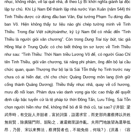
nhục, không nhận, về lại quê nhà, đi theo Lý Bí khởi nghĩa giành lại độc
lập tự chủ. Khi Lý Nam Đế thành lập nhà nước Vạn Xuân (năm 544) thì
Tinh Thiều được cử đứng đầu ban Văn, Đại tướng Phạm Tu đứng đầu
ban Võ. Hiện không thấy tư liệu nào ghi chép tường minh về Tinh
Thiều. Trong
Đạ
i Việt sử
ký
toàn
thư
, kỷ Lý Nam Đế có nhắc đến “Tinh
Thiều là người giỏi văn chương”. Còn trong
Dung Trai tùy bút
, tác giả
Hồng Mại ở Trung Quốc có cho biết thông tin sơ lược về Tinh Thiều
như sau: “Tinh Thiều: Thời Nam triều Lương Võ đế, có người Giao Chỉ
tên Tinh Thiều, giỏi văn chương, tài năng phi phàm, ông đến bộ lại cầu
chức quan, quan Thượng thư bộ lại là Sái Tỗn thấy họ Tinh trước nay
chưa có ai hiển đạt, chỉ cho chức Quảng Dương môn lang (lính giữ
cổng thành Quảng Dương). Thiều thấy nhục nhã, quay về cố hương,
mưu đồ nổi loạn. Phàm dựa vào danh vọng gia tộc cao thấp để quyết
định cấp bậc tuyển cử là tệ pháp từ thời Đông Tấn, Lưu Tống, Sái Tỗn
chọn người hiền như thế, không thể bỏ đi lề thói cũ, tại sao? (/并韶: 梁
武帝時，有交趾人并韶者，富於詞藻，詣選求官，而吏部尚書蔡撙以并姓
無前賢，除廣陽門郎。韶恥之，遂還鄉里謀作亂。夫用門地族望為選舉低
昂，乃晉、宋以來弊法，蔡撙賢者也，不能免俗，何哉? ) . (洪邁：《容