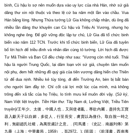
bình, Cù hậu lo sợ nên muốn dựa vào uy lực của nhà Hán, nhờ sứ giả
dâng thư xin nội thuộc và theo lệ cứ ba năm một lần vào chầu. Vua
Hán bằng lòng. Nhưng Thừa tướng Lữ Gia không chấp nhận, dù ông đã
nhiều lần dâng thư khuyên can Cù hậu và Triệu Ai Vương, nhưng họ
không nghe ông. Để giữ vững độc lập tự chủ, Lữ Gia đã tổ chức binh
biến vào năm 112 TCN. Trước khi tổ chức binh biến, Lữ Gia đã tuyên
bố lời hịch để triều đình và nhân dân cùng tỏ tường. Lời hịch đã được
Tư Mã Thiên và Ban Cố đều chép như sau: “Vương còn nhỏ tuổi. Thái
hậu là người Trung Quốc, lại dâm loạn với sứ giả, chuyên tâm muốn
nội phụ, đem hết những đồ quý giá của tiên vương dâng hiến cho Thiên
tử để dua nịnh. Nhiều kẻ tùy tòng, đi đến Trường An, bèn bị bắt bán
cho người làm đầy tớ. Chỉ cốt cái lợi một lúc của mình, mà không
trông đến xã tắc của họ Triệu, lo tính mưu kế muôn đời vậy. (
Sử ký
,
Nam Việt liệt truyện.
Tiền Hán thư
. Tây Nam di, Lưỡng Việt, Triều Tiên
truyện)/王年少。太後，中國人也，又與使者亂，專欲內屬，盡持先王寶
器入獻天子以自媚，多從人，行至長安，虜賣以為僮仆。取自脫一時之
利，無顧趙氏社稷，為萬世慮計之意。. (司馬遷：《史記．南越列傳》第
九冊（上海：中華書局，1959），頁2972。); (班固：《前漢書．西南夷