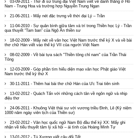
03-09-2011 - Thơ đi sứ trung đại Việt Nam viết về danh thắng ở Hồ
Nam - Trung Hoa và trường hợp Nguyễn Trung Ngạn
21-06-2011 - Mấy nét đặc trưng về thời đại Lý – Trần
11-04-2010 - Sự quân bình giữa tâm và trí trong Thiền học Lý - Trần
qua thuyết “Tam ban” của Ngộ Ấn thiền sư
18-02-2009 - Mấy nét về văn học Việt Nam trước thế kỷ X và về bài
thơ chữ Hán viết vào thế kỷ VII của người Việt Nam
08-02-2009 - Về bài tựa sách "Thiền tông chỉ nam" của Trần Thái
Tông
12-03-2009 - Góp phần tìm hiểu diện mạo văn học Phật giáo Việt
Nam trước thế kỷ thứ X
30-11-2011 - Thêm hai bài thơ chữ Hán của Ưc Trai tiên sinh
13-02-2012 - Quách Tấn với những cách tân về ngôn ngữ và nhịp
điệu thơ
24-06-2011 - Khuông Việt thái sư với vương triều Đinh, Lê (Kỷ niệm
1000 năm ngày viên tịch của Thiền sư)
23-02-2012 - Văn học quốc ngữ Nam Bộ đầu thế kỷ XX: Mấy ghi
nhận về tiểu thuyết tâm lý xã hội – ái tình của Hoàng Minh Tự
13-01-2012 - Tú Xương viết câu đối Tết