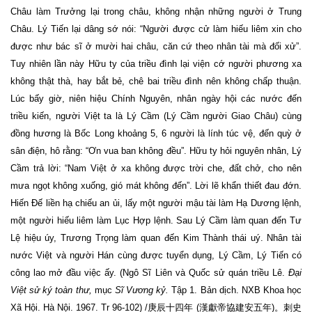
Châu làm Trưởng lại trong châu, không nhận những người ở Trung
Châu. Lý Tiến lại dâng sớ nói: “Người được cử làm hiếu liêm xin cho
được như bác sĩ ở mười hai châu, căn cứ theo nhân tài mà đối xử”.
Tuy nhiên lần này Hữu ty của triều đình lại viện cớ người phương xa
không thật thà, hay bắt bẻ, chê bai triều đình nên không chấp thuận.
Lúc bấy giờ, niên hiệu Chính Nguyên, nhân ngày hội các nước đến
triều kiến, người Việt ta là Lý Cầm (Lý Cầm người Giao Châu) cùng
đồng hương là Bốc Long khoảng 5, 6 người là lính túc vệ, đến quỳ ở
sân điện, hô rằng: “Ơn vua ban không đều”. Hữu ty hỏi nguyên nhân, Lý
Cầm trả lời: “Nam Việt ở xa không được trời che, đất chở, cho nên
mưa ngọt không xuống, gió mát không đến”. Lời lẽ khẩn thiết đau đớn.
Hiến Đế liền hạ chiếu an ủi, lấy một người mậu tài làm Hạ Dương lệnh,
một người hiếu liêm làm Lục Hợp lệnh. Sau Lý Cầm làm quan đến Tư
Lệ hiệu úy, Trương Trọng làm quan đến Kim Thành thái uý. Nhân tài
nước Việt và người Hán cùng được tuyển dụng, Lý Cầm, Lý Tiến có
công lao mở đầu việc ấy. (Ngô Sĩ Liên và Quốc sử quán triều Lê.
Đạ
i
Việt
sử
ký
toàn
thư
,
mục
Sĩ Vương kỷ.
Tập 1. Bản dịch. NXB Khoa học
Xã Hội. Hà Nội. 1967. Tr 96-102) /庚辰十四年 (漢獻帝協建安五年)。刺史