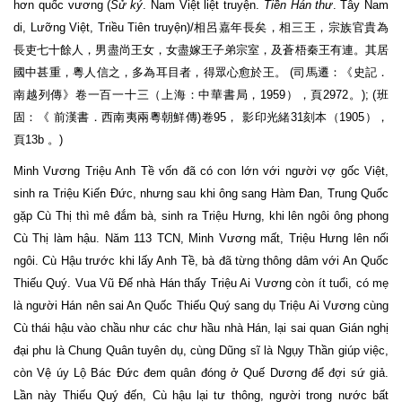
hơn quốc vương (
Sử ký
. Nam Việt liệt truyện.
Tiền Hán thư
. Tây Nam
di, Lưỡng Việt, Triều Tiên truyện)/相呂嘉年長矣，相三王，宗族官貴為
長吏七十餘人，男盡尚王女，女盡嫁王子弟宗室，及蒼梧秦王有連。其居
國中甚重，粵人信之，多為耳目者，得眾心愈於王。 (司馬遷：《史記．
南越列傳》卷一百一十三（上海：中華書局，1959），頁2972。); (班
固：《 前漢書．西南夷兩粵朝鮮傳)卷95， 影印光緒31刻本（1905），
頁13b 。)
Minh Vương Triệu Anh Tề vốn đã có con lớn với người vợ gốc Việt,
sinh ra Triệu Kiến Đức, nhưng sau khi ông sang Hàm Đan, Trung Quốc
gặp Cù Thị thì mê đắm bà, sinh ra Triệu Hưng, khi lên ngôi ông phong
Cù Thị làm hậu. Năm 113 TCN, Minh Vương mất, Triệu Hưng lên nối
ngôi. Cù Hậu trước khi lấy Anh Tề, bà đã từng thông dâm với An Quốc
Thiếu Quý. Vua Vũ Đế nhà Hán thấy Triệu Ai Vương còn ít tuổi, có mẹ
là người Hán nên sai An Quốc Thiếu Quý sang dụ Triệu Ai Vương cùng
Cù thái hậu vào chầu như các chư hầu nhà Hán, lại sai quan Gián nghị
đại phu là Chung Quân tuyên dụ, cùng Dũng sĩ là Ngụy Thần giúp việc,
còn Vệ úy Lộ Bác Đức đem quân đóng ở Quế Dương để đợi sứ giả.
Lần này Thiếu Quý đến, Cù hậu lại tư thông, người trong nước bất