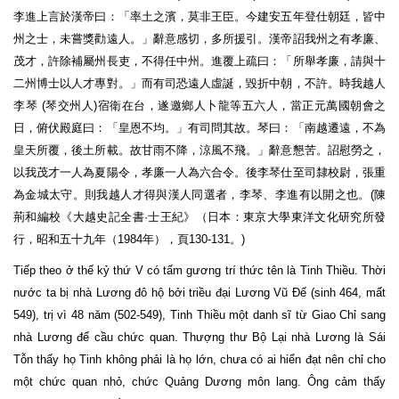
李進上言於漢帝曰：「率土之濱，莫非王臣。今建安五年登仕朝廷，皆中
州之士，未嘗獎勸遠人。」辭意感切，多所援引。漢帝詔我州之有孝廉、
茂才，許除補屬州長吏，不得任中州。進覆上疏曰：「所舉孝廉，請與十
二州博士以人才專對。」而有司恐遠人虛誕，毀折中朝，不許。時我越人
李琴 (琴交州人)宿衛在台，遂邀鄉人卜龍等五六人，當正元萬國朝會之
日，俯伏殿庭曰：「皇恩不均。」有司問其故。琴曰：「南越遷遠，不為
皇天所覆，後土所載。故甘雨不降，涼風不飛。」辭意懇苦。詔慰勞之，
以我茂才一人為夏陽令，孝廉一人為六合令。後李琴仕至司隸校尉，張重
為金城太守。則我越人才得與漢人同選者，李琴、李進有以開之也。(陳
荊和編校《大越史記全書·士王紀》（日本：東京大學東洋文化研究所發
行，昭和五十九年（1984年），頁130-131。)
Tiếp theo ở thế kỷ thứ V có tấm gương trí thức tên là Tinh Thiều. Thời
nước ta bị nhà Lương đô hộ bởi triều đại Lương Vũ Đế (sinh 464, mất
549), trị vì 48 năm (502-549), Tinh Thiều một danh sĩ từ Giao Chỉ sang
nhà Lương để cầu chức quan. Thượng thư Bộ Lại nhà Lương là Sái
Tỗn thấy họ Tinh không phải là họ lớn, chưa có ai hiển đạt nên chỉ cho
một chức quan nhỏ, chức Quảng Dương môn lang. Ông cảm thấy