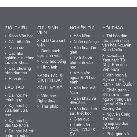
GIỚI THIỆU
CỰU SINH
NGHIÊN CỨU
HỘI THẢO
VIÊN
Khoa Văn học
Hán Nôm
Thi hào dân
CLB Cựu sinh
tộc, danh nhân
Các bộ môn
Ngôn ngữ học
viên
văn hóa Nguyễn
Nhân sự
Văn hóa dân
Đình Chiểu
Danh sách
gian
Các nhà
cựu sinh viên
Kawabata
nghiên cứu cộng
Lý luận và
Yasunari: Từ
Quỹ học bổng
tác với Khoa
phê bình văn
Nhật Bản đến
Hình ảnh
học
Các chương
Việt Nam
trình đào tạo
VH nước
SÁNG TÁC &
Văn học và
ngoài & VH so
Hình ảnh
DỊCH THUẬT
điện ảnh Việt
sánh
Nam - Hàn Quốc
ĐÀO TẠO
CÂU LẠC BỘ
Văn học Việt
Chiến tranh -
Nam
đất nước - con
Đại học hệ
Văn học -
Sân khấu và
người trong văn
chính quy
Nghệ thuật
điện ảnh
học và điện ảnh
Đại học hệ
Thư pháp
đương đại
Văn hóa, lịch
vừa làm vừa
sử, triết học
Nguyễn Công
học
Trứ và sự
Giáo dục
Đại học hệ
nghiệp lập thân
Luận văn
đào tạo từ xa
kiến quốc
NCS, HVCH &
Đại học hệ cử
Phật giáo và
SV
nhân tài năng