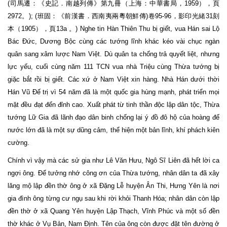
(司馬遷：《史記．南越列傳》第九冊（上海：中華書局，1959），頁
2972。); (班固：《前漢書．西南夷兩粵朝鮮傳)卷95-96，影印光緒31刻
本（1905），頁13a 。) Nghe tin Hàn Thiên Thu bị giết, vua Hán sai Lộ
Bác Đức, Dương Bộc cùng các tướng lĩnh khác kéo vài chục ngàn
quân sang xâm lược Nam Việt. Dù quân ta chống trả quyết liệt, nhưng
lực yếu, cuối cùng năm 111 TCN vua nhà Triệu cùng Thừa tướng bị
giặc bắt rồi bị giết. Các xứ ở Nam Việt xin hàng. Nhà Hán dưới thời
Hán Vũ Đế trị vì 54 năm đã là một quốc gia hùng mạnh, phát triển mọi
mặt đều đạt đến đỉnh cao. Xuất phát từ tinh thần độc lập dân tộc, Thừa
tướng Lữ Gia đã lãnh đạo dân binh chống lại ý đồ đô hộ của hoàng đế
nước lớn đã là một sự dũng cảm, thể hiện một bản lĩnh, khí phách kiên
cường.
Chính vì vậy mà các sử gia như Lê Văn Hưu, Ngô Sĩ Liên đã hết lời ca
ngợi ông. Để tưởng nhớ công ơn của Thừa tướng, nhân dân ta đã xây
lăng mộ lập đền thờ ông ở xã Đặng Lễ huyện Ân Thi, Hưng Yên là nơi
gia đình ông từng cư ngụ sau khi rời khỏi Thanh Hóa; nhân dân còn lập
đền thờ ở xã Quang Yên huyện Lập Thạch, Vĩnh Phúc và một số đền
thờ khác ở Vụ Bản, Nam Định. Tên của ông còn được đặt tên đường ở