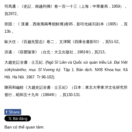
司馬遷：《史記．南越列傳》卷一百一十三（上海：中華書局，1959），
頁2972。
班固：《 漢書．西南夷兩粵朝鮮傳)卷95，影印光緒31刻本（1905），頁
13b 。
歐大任：《百越先賢志》卷二， 文津閣《四庫全書影印》，頁51-52。
洪邁：《容齋隨筆》（台北：大立出版社，1981年)，頁213。
大越史記全書 · 士王紀. (Ngô Sĩ Liên và Quốc sử quán triều Lê.
Đạ
i Việt
sử
ký
toàn
thư
,
mục
Sĩ Vương kỷ
.
Tập 1. Bản dịch. NXB Khoa học Xã
Hội. Hà Nội. 1967. Tr 96-102).
陳荊和編校《大越史記全書 · 士王紀》（日本：東京大學東洋文化研究所
發行，昭和五十九年（1984年），頁130-131.
f
Share
Bạn có thể quan tâm: