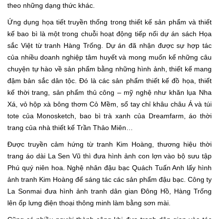
theo những dạng thức khác.
Ứng dụng họa tiết truyền thống trong thiết kế sản phẩm và thiết
kế bao bì là một trong chuỗi hoạt động tiếp nối dự án sách Họa
sắc Việt từ tranh Hàng Trống. Dự án đã nhận được sự hợp tác
của nhiều doanh nghiệp tâm huyết và mong muốn kể những câu
chuyện tự hào về sản phẩm bằng những hình ảnh, thiết kế mang
đậm bản sắc dân tộc. Đó là các sản phẩm thiết kế đồ họa, thiết
kế thời trang, sản phẩm thủ công – mỹ nghệ như khăn lụa Nha
Xá, vỏ hộp xà bông thơm Cỏ Mềm, sổ tay chỉ khâu châu Á và túi
tote của Monosketch, bao bì trà xanh của Dreamfarm, áo thời
trang của nhà thiết kế Trần Thảo Miên…
Được truyền cảm hứng từ tranh Kim Hoàng, thương hiệu thời
trang áo dài La Sen Vũ thì đưa hình ảnh con lợn vào bộ sưu tập
Phú quý niên hoa. Nghệ nhân đậu bạc Quách Tuấn Anh lấy hình
ảnh tranh Kim Hoàng để sáng tác các sản phẩm đậu bạc. Công ty
La Sonmai đưa hình ảnh tranh dân gian Đông Hồ, Hàng Trống
lên ốp lưng điện thoại thông minh làm bằng sơn mài.