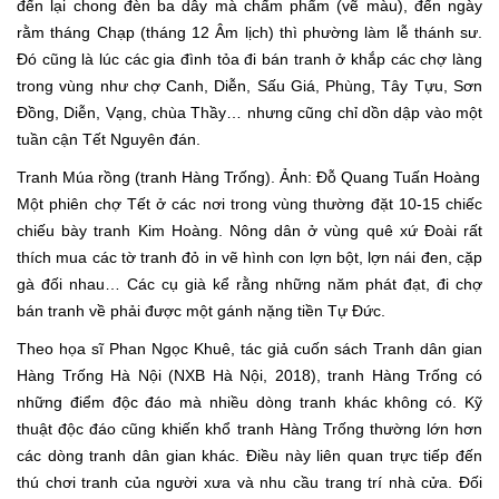
đến lại chong đèn ba dây mà chấm phẩm (vẽ màu), đến ngày
rằm tháng Chạp (tháng 12 Âm lịch) thì phường làm lễ thánh sư.
Đó cũng là lúc các gia đình tỏa đi bán tranh ở khắp các chợ làng
trong vùng như chợ Canh, Diễn, Sấu Giá, Phùng, Tây Tựu, Sơn
Đồng, Diễn, Vạng, chùa Thầy… nhưng cũng chỉ dồn dập vào một
tuần cận Tết Nguyên đán.
Tranh Múa rồng (tranh Hàng Trống). Ảnh: Đỗ Quang Tuấn Hoàng
Một phiên chợ Tết ở các nơi trong vùng thường đặt 10-15 chiếc
chiếu bày tranh Kim Hoàng. Nông dân ở vùng quê xứ Đoài rất
thích mua các tờ tranh đỏ in vẽ hình con lợn bột, lợn nái đen, cặp
gà đối nhau… Các cụ già kể rằng những năm phát đạt, đi chợ
bán tranh về phải được một gánh nặng tiền Tự Đức.
Theo họa sĩ Phan Ngọc Khuê, tác giả cuốn sách Tranh dân gian
Hàng Trống Hà Nội (NXB Hà Nội, 2018), tranh Hàng Trống có
những điểm độc đáo mà nhiều dòng tranh khác không có. Kỹ
thuật độc đáo cũng khiến khổ tranh Hàng Trống thường lớn hơn
các dòng tranh dân gian khác. Điều này liên quan trực tiếp đến
thú chơi tranh của người xưa và nhu cầu trang trí nhà cửa. Đối