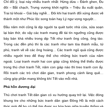
Chỉ đối ý, loại này nhiều tranh nhất: Hứng dừa – Đánh ghen, Đu
đôi – Bắt chạch, Trưng vương khởi nghĩa – Triệu ẩu xuất quân,
Trai tứ khoái – Gái bảy nghề… Đôi khi hai tranh đối xứng được vẽ
thành một như Phúc lộc song toàn hay Lý ngư vọng nguyệt…
Đầu năm mới cũng là dịp người ta quét tước nhà cửa, sửa soạn
lại bàn thờ, do vậy các tranh mang đề tài tín ngưỡng cũng được
bày bán khá nhiều trong dịp Tết như tranh ông công, ông táo.
Trong các đền phủ thì là các tranh như tam tòa thánh mẫu, tứ
phủ, tranh vẽ về các ông hoàng… Các tranh ngũ quả cũng được
nhiều người treo để thay thế cho những bức tranh của năm
ngoái. Loại tranh mười hai con giáp cũng không thể thiếu được
trong thú chơi tranh Tết, năm con giáp nào thì treo tranh con ấy.
Rồi tranh các trò chơi dân gian, tranh phong cảnh làng quê…
cũng góp phần mang không khí Tết vào mỗi nhà.
Phả hồn đương đại
Thú chơi tranh Tết dân gian có xu hướng quay trở lại. Việc đóng
khung tre cho những bức tranh dân gian Đông Hồ là một cách
thức mới để họ có thể tìm được sự hòa hợp giữa truyền thống và