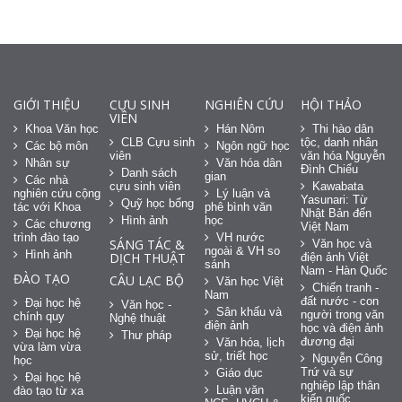
GIỚI THIỆU
CỰU SINH
NGHIÊN CỨU
HỘI THẢO
VIÊN
Khoa Văn học
Hán Nôm
Thi hào dân
CLB Cựu sinh
tộc, danh nhân
Các bộ môn
Ngôn ngữ học
viên
văn hóa Nguyễn
Nhân sự
Văn hóa dân
Đình Chiểu
Danh sách
gian
Các nhà
cựu sinh viên
Kawabata
nghiên cứu cộng
Lý luận và
Yasunari: Từ
Quỹ học bổng
tác với Khoa
phê bình văn
Nhật Bản đến
Hình ảnh
học
Các chương
Việt Nam
trình đào tạo
VH nước
SÁNG TÁC &
Văn học và
ngoài & VH so
Hình ảnh
DỊCH THUẬT
điện ảnh Việt
sánh
Nam - Hàn Quốc
ĐÀO TẠO
CÂU LẠC BỘ
Văn học Việt
Chiến tranh -
Nam
đất nước - con
Đại học hệ
Văn học -
Sân khấu và
người trong văn
chính quy
Nghệ thuật
điện ảnh
học và điện ảnh
Đại học hệ
Thư pháp
đương đại
Văn hóa, lịch
vừa làm vừa
sử, triết học
Nguyễn Công
học
Trứ và sự
Giáo dục
Đại học hệ
nghiệp lập thân
Luận văn
đào tạo từ xa
kiến quốc