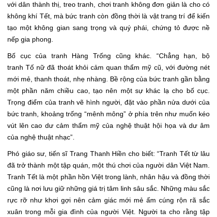
với dân thành thị, treo tranh, chơi tranh không đơn giản là cho có
không khí Tết, mà bức tranh còn đồng thời là vật trang trí để kiến
tạo một không gian sang trọng và quý phái, chứng tỏ được nề
nếp gia phong.
Bố cục của tranh Hàng Trống cũng khác. “Chẳng hạn, bộ
tranh Tố nữ đã thoát khỏi cảm quan thẩm mỹ cũ, với đường nét
mới mẻ, thanh thoát, nhẹ nhàng. Bề rộng của bức tranh gần bằng
một phần năm chiều cao, tạo nên một sự khác lạ cho bố cục.
Trọng điểm của tranh vẽ hình người, đặt vào phần nửa dưới của
bức tranh, khoảng trống “mênh mông” ở phía trên như muốn kéo
vút lên cao dư cảm thẩm mỹ của nghệ thuật hội họa và dư âm
của nghệ thuật nhạc”.
Phó giáo sư, tiến sĩ Trang Thanh Hiền cho biết: “Tranh Tết từ lâu
đã trở thành một tập quán, một thú chơi của người dân Việt Nam.
Tranh Tết là một phần hồn Việt trong lành, nhân hậu và đồng thời
cũng là nơi lưu giữ những giá trị tâm linh sâu sắc. Những màu sắc
rực rỡ như khơi gợi nên cảm giác mới mẻ ấm cúng rộn rã sắc
xuân trong mỗi gia đình của người Việt. Người ta cho rằng tập