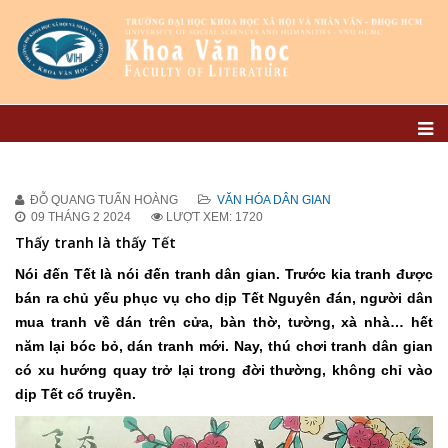
ĐỖ QUANG TUẤN HOÀNG
VĂN HÓA DÂN GIAN
09 THÁNG 2 2024
LƯỢT XEM: 1720
Thấy tranh là thấy Tết
Nói đến Tết là nói đến tranh dân gian. Trước kia tranh được
bán ra chủ yếu phục vụ cho dịp Tết Nguyên đán, người dân
mua tranh về dán trên cửa, bàn thờ, tường, xà nhà… hết
năm lại bóc bỏ, dán tranh mới. Nay, thú chơi tranh dân gian
có xu hướng quay trở lại trong đời thường, không chỉ vào
dịp Tết cổ truyền.