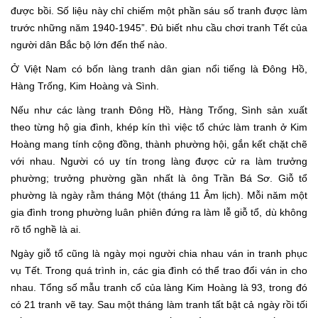
được bồi. Số liệu này chỉ chiếm một phần sáu số tranh được làm
trước những năm 1940-1945”. Đủ biết nhu cầu chơi tranh Tết của
người dân Bắc bộ lớn đến thế nào.
Ở Việt Nam có bốn làng tranh dân gian nổi tiếng là Đông Hồ,
Hàng Trống, Kim Hoàng và Sình.
Nếu như các làng tranh Đông Hồ, Hàng Trống, Sình sản xuất
theo từng hộ gia đình, khép kín thì việc tổ chức làm tranh ở Kim
Hoàng mang tính cộng đồng, thành phường hội, gắn kết chặt chẽ
với nhau. Người có uy tín trong làng được cử ra làm trưởng
phường; trưởng phường gần nhất là ông Trần Bá Sơ. Giỗ tổ
phường là ngày rằm tháng Một (tháng 11 Âm lịch). Mỗi năm một
gia đình trong phường luân phiên đứng ra làm lễ giỗ tổ, dù không
rõ tổ nghề là ai.
Ngày giỗ tổ cũng là ngày mọi người chia nhau ván in tranh phục
vụ Tết. Trong quá trình in, các gia đình có thể trao đổi ván in cho
nhau. Tổng số mẫu tranh cổ của làng Kim Hoàng là 93, trong đó
có 21 tranh vẽ tay. Sau một tháng làm tranh tất bật cả ngày rồi tối