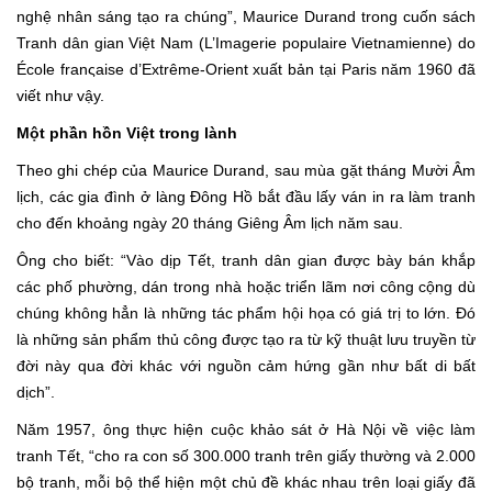
nghệ nhân sáng tạo ra chúng”, Maurice Durand trong cuốn sách
Tranh dân gian Việt Nam (L’Imagerie populaire Vietnamienne) do
École franςaise d’Extrême-Orient xuất bản tại Paris năm 1960 đã
viết như vậy.
Một phần hồn Việt trong lành
Theo ghi chép của Maurice Durand, sau mùa gặt tháng Mười Âm
lịch, các gia đình ở làng Đông Hồ bắt đầu lấy ván in ra làm tranh
cho đến khoảng ngày 20 tháng Giêng Âm lịch năm sau.
Ông cho biết: “Vào dịp Tết, tranh dân gian được bày bán khắp
các phố phường, dán trong nhà hoặc triển lãm nơi công cộng dù
chúng không hẳn là những tác phẩm hội họa có giá trị to lớn. Đó
là những sản phẩm thủ công được tạo ra từ kỹ thuật lưu truyền từ
đời này qua đời khác với nguồn cảm hứng gần như bất di bất
dịch”.
Năm 1957, ông thực hiện cuộc khảo sát ở Hà Nội về việc làm
tranh Tết, “cho ra con số 300.000 tranh trên giấy thường và 2.000
bộ tranh, mỗi bộ thể hiện một chủ đề khác nhau trên loại giấy đã