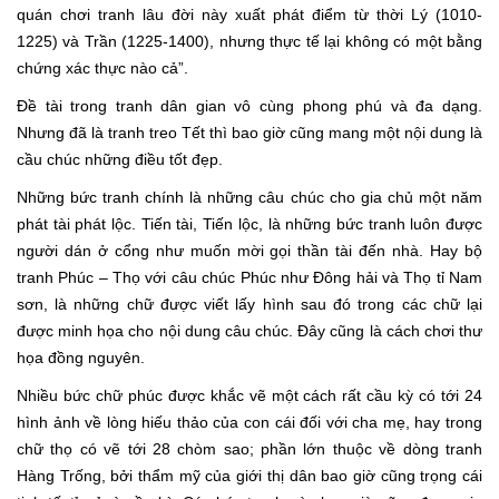
quán chơi tranh lâu đời này xuất phát điểm từ thời Lý (1010-
1225) và Trần (1225-1400), nhưng thực tế lại không có một bằng
chứng xác thực nào cả”.
Đề tài trong tranh dân gian vô cùng phong phú và đa dạng.
Nhưng đã là tranh treo Tết thì bao giờ cũng mang một nội dung là
cầu chúc những điều tốt đẹp.
Những bức tranh chính là những câu chúc cho gia chủ một năm
phát tài phát lộc. Tiến tài, Tiến lộc, là những bức tranh luôn được
người dán ở cổng như muốn mời gọi thần tài đến nhà. Hay bộ
tranh Phúc – Thọ với câu chúc Phúc như Đông hải và Thọ tỉ Nam
sơn, là những chữ được viết lấy hình sau đó trong các chữ lại
được minh họa cho nội dung câu chúc. Đây cũng là cách chơi thư
họa đồng nguyên.
Nhiều bức chữ phúc được khắc vẽ một cách rất cầu kỳ có tới 24
hình ảnh về lòng hiếu thảo của con cái đối với cha mẹ, hay trong
chữ thọ có vẽ tới 28 chòm sao; phần lớn thuộc về dòng tranh
Hàng Trống, bởi thẩm mỹ của giới thị dân bao giờ cũng trọng cái