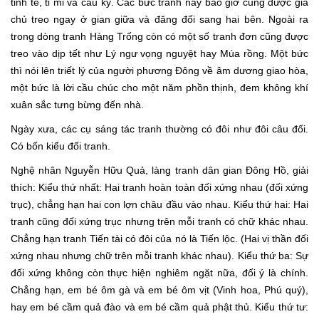
tinh tế, tỉ mỉ và cầu kỳ. Các bức tranh này bao giờ cũng được gia
chủ treo ngay ở gian giữa và đăng đối sang hai bên. Ngoài ra
trong dòng tranh Hàng Trống còn có một số tranh đơn cũng được
treo vào dịp tết như Lý ngư vọng nguyệt hay Múa rồng. Một bức
thì nói lên triết lý của người phương Đông về âm dương giao hòa,
một bức là lời cầu chúc cho một năm phồn thịnh, đem không khí
xuân sắc tưng bừng đến nhà.
Ngày xưa, các cụ sáng tác tranh thường có đôi như đôi câu đối.
Có bốn kiểu đối tranh.
Nghệ nhân Nguyễn Hữu Quả, làng tranh dân gian Đông Hồ, giải
thích: Kiểu thứ nhất: Hai tranh hoàn toàn đối xứng nhau (đối xứng
trục), chẳng hạn hai con lợn châu đầu vào nhau. Kiểu thứ hai: Hai
tranh cũng đối xứng trục nhưng trên mỗi tranh có chữ khác nhau.
Chẳng hạn tranh Tiến tài có đôi của nó là Tiến lộc. (Hai vị thần đối
xứng nhau nhưng chữ trên mỗi tranh khác nhau). Kiểu thứ ba: Sự
đối xứng không còn thực hiện nghiêm ngặt nữa, đối ý là chính.
Chẳng hạn, em bé ôm gà và em bé ôm vịt (Vinh hoa, Phú quý),
hay em bé cầm quả đào và em bé cầm quả phật thủ. Kiểu thứ tư: