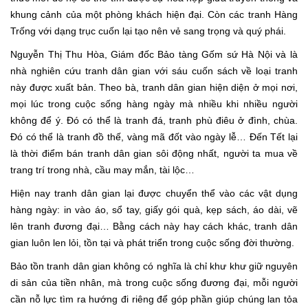
khung cảnh của một phòng khách hiện đại. Còn các tranh Hàng
Trống với dạng trục cuốn lại tạo nên vẻ sang trọng và quý phái.
Nguyễn Thị Thu Hòa, Giám đốc Bảo tàng Gốm sứ Hà Nội và là
nhà nghiên cứu tranh dân gian với sáu cuốn sách về loại tranh
này được xuất bản. Theo bà, tranh dân gian hiện diện ở mọi nơi,
mọi lúc trong cuộc sống hàng ngày mà nhiều khi nhiều người
không để ý. Đó có thể là tranh đá, tranh phù điêu ở đình, chùa.
Đó có thể là tranh đồ thế, vàng mã đốt vào ngày lễ… Đến Tết lại
là thời điểm bán tranh dân gian sôi động nhất, người ta mua về
trang trí trong nhà, cầu may mắn, tài lộc…
Hiện nay tranh dân gian lại được chuyển thể vào các vật dụng
hàng ngày: in vào áo, sổ tay, giấy gói quà, kẹp sách, áo dài, vẽ
lên tranh đương đại… Bằng cách này hay cách khác, tranh dân
gian luôn len lỏi, tồn tại và phát triển trong cuộc sống đời thường.
Bảo tồn tranh dân gian không có nghĩa là chỉ khư khư giữ nguyên
di sản của tiền nhân, mà trong cuộc sống đương đại, mỗi người
cần nỗ lực tìm ra hướng đi riêng để góp phần giúp chúng lan tỏa