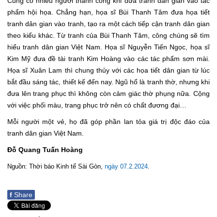
Cũng có nhiều người thành công khi đưa tranh dân gian vào tác
phẩm hội họa. Chẳng hạn, họa sĩ Bùi Thanh Tâm đưa họa tiết
tranh dân gian vào tranh, tạo ra một cách tiếp cận tranh dân gian
theo kiểu khác. Từ tranh của Bùi Thanh Tâm, công chúng sẽ tìm
hiểu tranh dân gian Việt Nam. Họa sĩ Nguyễn Tiến Ngọc, họa sĩ
Kim Mỹ đưa đề tài tranh Kim Hoàng vào các tác phẩm sơn mài.
Họa sĩ Xuân Lam thì chung thủy với các họa tiết dân gian từ lúc
bắt đầu sáng tác, thiết kế đến nay. Ngũ hổ là tranh thờ, nhưng khi
đưa lên trang phục thì không còn cảm giác thờ phụng nữa. Cộng
với việc phối màu, trang phục trở nên có chất đương đại…
Mỗi người một vẻ, họ đã góp phần lan tỏa giá trị độc đáo của
tranh dân gian Việt Nam.
Đỗ Quang Tuấn Hoàng
Nguồn: Thời báo Kinh tế Sài Gòn,
ngày 07.2.2024
.
f
Share