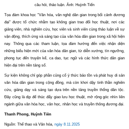
câu hỏi, thảo luận. Ảnh: Huỳnh Tiến
Tọa đàm khoa học "Văn hóa, văn nghệ dân gian trong bối cảnh đương
đại" được tổ chức nhằm tạo không gian trao đổi học thuật, nơi các
giảng viên, nhà nghiên cứu, học viên và sinh viên cùng thảo luận về sự
vận động, thích ứng và sáng tạo của văn hóa dân gian trong xã hội hiện
nay. Thông qua các tham luận, tọa đàm hướng đến việc nhận diện
những biểu hiện mới của văn hóa dân gian, từ diễn xướng, tín ngưỡng,
phong tục đến truyện kể, ca dao, tục ngữ và các hình thức dân gian
hiện đại trên nền tảng số.
Sự kiện không chỉ góp phần củng cố ý thức bảo tồn và phát huy di sản
văn hóa dân gian trong cộng đồng, mà còn khơi dậy tinh thần nghiên
cứu, giảng dạy và sáng tạo dựa trên nền tảng truyền thống dân tộc.
Đây cũng là dịp để thúc đẩy giao lưu học thuật, mở rộng góc nhìn liên
ngành giữa văn hóa học, văn học, nhân học và truyền thông đương đại.
Thanh Phong, Huỳnh Tiền
Nguồn: Thể thao và Văn hóa,
ngày 8.11.2025