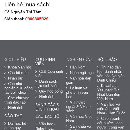
Liên hệ mua sách:
Cô Nguyễn Thị Tâm
Điện thoại:
0906805929
GIỚI THIỆU
CỰU SINH
NGHIÊN CỨU
HỘI THẢO
VIÊN
Khoa Văn học
Hán Nôm
Thi hào dân
CLB Cựu sinh
tộc, danh nhân
Các bộ môn
Ngôn ngữ học
viên
văn hóa Nguyễn
Nhân sự
Văn hóa dân
Đình Chiểu
Danh sách
gian
Các nhà
cựu sinh viên
Kawabata
nghiên cứu cộng
Lý luận và
Yasunari: Từ
Quỹ học bổng
tác với Khoa
phê bình văn
Nhật Bản đến
Hình ảnh
học
Các chương
Việt Nam
trình đào tạo
VH nước
SÁNG TÁC &
Văn học và
ngoài & VH so
Hình ảnh
DỊCH THUẬT
điện ảnh Việt
sánh
Nam - Hàn Quốc
ĐÀO TẠO
CÂU LẠC BỘ
Văn học Việt
Chiến tranh -
Nam
đất nước - con
Đại học hệ
Văn học -
Sân khấu và
người trong văn
chính quy
Nghệ thuật