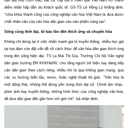
bản địa như cưỡi trâu, bắt cá, cấy lúa ở miền quê Việt Nam trở thành
điểm nhấn hấp dẫn du khách quốc tế. GS-TS Lê Hồng Lý khẳng định,
"chìa khóa thành công của công nghiệp văn hóa Việt Nam là đưa được
chất nhân văn của văn hóa dân gian vào sản phẩm sáng tạo".
Sống cùng thời đại, từ bảo tồn đến thích ứng và chuyển hóa
Không chỉ dừng lại ở việc nhấn mạnh giá trị truyền thống, nhiều học giả
tại tọa đàm còn đặt vấn đề về cách thức để văn hóa dân gian thích ứng
trong đời sống hiện đại. TS La Mai Thi Gia, Trưởng Chi hội Văn nghệ
dân gian trường ĐH KHXH&NV, cho rằng người trẻ hiện nay đang tiếp
cận dân gian theo cách riêng, nhiều khi là qua không gian mạng, qua
các xu hướng biến tấu, remix, hoặc nghệ thuật thị giác. "Văn hóa là
một động thái, không thể đứng yên trong thời đại số. Chính âm nhạc,
phim ảnh hay truyền thông, những hình thức của công nghiệp văn hoá,
đã đưa dân gian đến gần hơn với giới trẻ", bà nhận định.