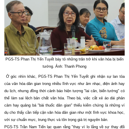
PGS-TS Phan Thị Yến Tuyết bày tỏ những trăn trở khi văn hóa bị biến
tướng. Ảnh: Thanh Phong
Ở góc nhìn khác, PGS-TS Phan Thị Yến Tuyết ghi nhận sự lan tỏa
của văn hóa dân gian trong nhiều lĩnh vực như âm nhạc, điện ảnh hay
du lịch, nhưng đồng thời cảnh báo hiện tượng "lai căn, biến tướng" có
thể làm sai lệch bản chất văn hóa. Theo bà, việc cắt xẻ áo dài phản
cảm hay quảng bá "bài thuốc dân gian" thiếu kiểm chứng là những ví
dụ cho thấy cần tiếp cận văn hóa dân gian như một lĩnh vực khoa học,
với sự chuẩn mực, trung thực và tôn trọng giá trị nguyên bản.
PGS-TS Trần Nam Tiến lạc quan rằng "thay vì lo lắng về sự thay đổi