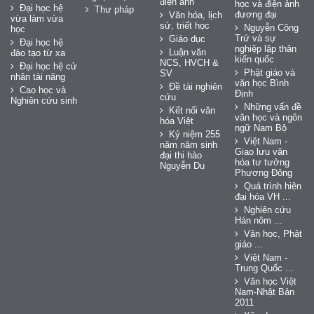
điện ảnh
học và điện ảnh
Đại học hệ
Thư pháp
đương đại
Văn hóa, lịch
vừa làm vừa
sử, triết học
Nguyễn Công
học
Trứ và sự
Giáo dục
Đại học hệ
nghiệp lập thân
Luận văn
đào tạo từ xa
kiến quốc
NCS, HVCH &
Đại học hệ cử
Phật giáo và
SV
nhân tài năng
văn học Bình
Đề tài nghiên
Cao học và
Định
cứu
Nghiên cứu sinh
Những vấn đề
Kết nối văn
văn học và ngôn
hóa Việt
ngữ Nam Bộ
Kỷ niệm 255
Việt Nam -
năm năm sinh
Giao lưu văn
đại thi hào
hóa tư tưởng
Nguyễn Du
Phương Đông
Quá trình hiện
đại hóa VH ...
Nghiên cứu
Hán nôm ...
Văn học, Phật
giáo ...
Việt Nam -
Trung Quốc ...
Văn học Việt
Nam-Nhật Bản
2011