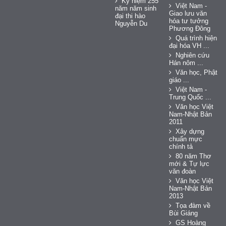
Kỷ niệm 255
Việt Nam -
năm năm sinh
Giao lưu văn
đại thi hào
hóa tư tưởng
Nguyễn Du
Phương Đông
Quá trình hiện
đại hóa VH ...
Nghiên cứu
Hán nôm ...
Văn học, Phật
giáo ...
Việt Nam -
Trung Quốc ...
Văn học Việt
Nam-Nhật Bản
2011
Xây dựng
chuẩn mực
chính tả
80 năm Thơ
mới & Tự lực
văn đoàn
Văn học Việt
Nam-Nhật Bản
2013
Tọa đàm về
Bùi Giáng
GS Hoàng