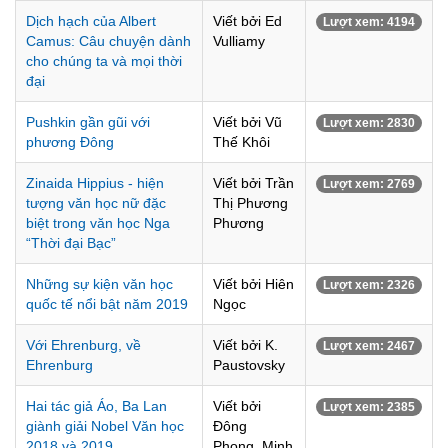
Dịch hạch của Albert
Viết bởi Ed
Lượt xem: 4194
Camus: Câu chuyện dành
Vulliamy
cho chúng ta và mọi thời
đại
Pushkin gần gũi với
Viết bởi Vũ
Lượt xem: 2830
phương Đông
Thế Khôi
Zinaida Hippius - hiện
Viết bởi Trần
Lượt xem: 2769
tượng văn học nữ đặc
Thị Phương
biệt trong văn học Nga
Phương
“Thời đại Bạc”
Những sự kiện văn học
Viết bởi Hiên
Lượt xem: 2326
quốc tế nổi bật năm 2019
Ngọc
Với Ehrenburg, về
Viết bởi K.
Lượt xem: 2467
Ehrenburg
Paustovsky
Hai tác giả Áo, Ba Lan
Viết bởi
Lượt xem: 2385
giành giải Nobel Văn học
Đông
2018 và 2019
Phong, Minh