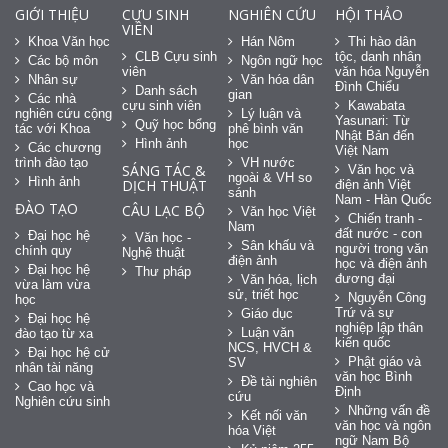
GIỚI THIỆU
CỰU SINH
NGHIÊN CỨU
HỘI THẢO
VIÊN
Khoa Văn học
Hán Nôm
Thi hào dân
CLB Cựu sinh
tộc, danh nhân
Các bộ môn
Ngôn ngữ học
viên
văn hóa Nguyễn
Nhân sự
Văn hóa dân
Đình Chiểu
Danh sách
gian
Các nhà
cựu sinh viên
Kawabata
nghiên cứu cộng
Lý luận và
Yasunari: Từ
Quỹ học bổng
tác với Khoa
phê bình văn
Nhật Bản đến
Hình ảnh
học
Các chương
Việt Nam
trình đào tạo
VH nước
SÁNG TÁC &
Văn học và
ngoài & VH so
Hình ảnh
DỊCH THUẬT
điện ảnh Việt
sánh
Nam - Hàn Quốc
ĐÀO TẠO
CÂU LẠC BỘ
Văn học Việt
Chiến tranh -
Nam
đất nước - con
Đại học hệ
Văn học -
Sân khấu và
người trong văn
chính quy
Nghệ thuật
điện ảnh
học và điện ảnh
Đại học hệ
Thư pháp
đương đại
Văn hóa, lịch
vừa làm vừa
sử, triết học
Nguyễn Công
học
Trứ và sự
Giáo dục
Đại học hệ
nghiệp lập thân
Luận văn
đào tạo từ xa
kiến quốc
NCS, HVCH &
Đại học hệ cử
Phật giáo và
SV
nhân tài năng
văn học Bình
Đề tài nghiên
Cao học và
Định
cứu
Nghiên cứu sinh
Những vấn đề
Kết nối văn
văn học và ngôn
hóa Việt
ngữ Nam Bộ