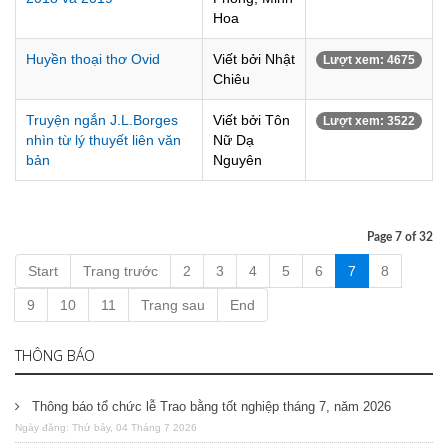
Hoa
Huyền thoại thơ Ovid
Viết bởi Nhật
Lượt xem: 4675
Chiêu
Truyện ngắn J.L.Borges
Viết bởi Tôn
Lượt xem: 3522
nhìn từ lý thuyết liên văn
Nữ Dạ
bản
Nguyên
Page 7 of 32
Start
Trang trước
2
3
4
5
6
7
8
9
10
11
Trang sau
End
THÔNG BÁO
Thông báo tổ chức lễ Trao bằng tốt nghiệp tháng 7, năm 2026
Ngày đăng: Thứ bảy, 04 Tháng 7 2026