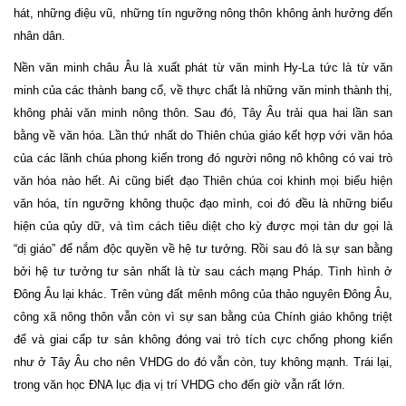
hát, những điệu vũ, những tín ngưỡng nông thôn không ảnh hưởng đến
nhân dân.
Nền văn minh châu Âu là xuất phát từ văn minh Hy-La tức là từ văn
minh của các thành bang cổ, về thực chất là những văn minh thành thị,
không phải văn minh nông thôn. Sau đó, Tây Âu trải qua hai lần san
bằng về văn hóa. Lần thứ nhất do Thiên chúa giáo kết hợp với văn hóa
của các lãnh chúa phong kiến trong đó người nông nô không có vai trò
văn hóa nào hết. Ai cũng biết đạo Thiên chúa coi khinh mọi biểu hiện
văn hóa, tín ngưỡng không thuộc đạo mình, coi đó đều là những biểu
hiện của qủy dữ, và tìm cách tiêu diệt cho kỳ được mọi tàn dư gọi là
“dị giáo” để nắm độc quyền về hệ tư tưởng. Rồi sau đó là sự san bằng
bởi hệ tư tưởng tư sản nhất là từ sau cách mạng Pháp. Tình hình ở
Đông Âu lại khác. Trên vùng đất mênh mông của thảo nguyên Đông Âu,
công xã nông thôn vẫn còn vì sự san bằng của Chính giáo không triệt
để và giai cấp tư sản không đóng vai trò tích cực chống phong kiến
như ở Tây Âu cho nên VHDG do đó vẫn còn, tuy không mạnh. Trái lại,
trong văn học ĐNA lục địa vị trí VHDG cho đến giờ vẫn rất lớn.