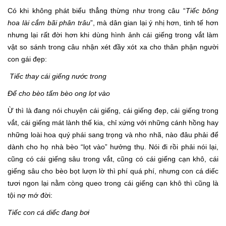
Có khi không phát biểu thẳng thừng như trong câu “
Tiếc bông
hoa lài cắm bãi phân trâu
”, mà dân gian lại ý nhị hơn, tinh tế hơn
nhưng lại rất đời hơn khi dùng hình ảnh cái giếng trong vắt làm
vật so sánh trong câu nhận xét đầy xót xa cho thân phận người
con gái đẹp:
Tiếc thay cái giếng nước trong
Để cho bèo tấm bèo ong lọt vào
Ừ thì là đang nói chuyện cái giếng, cái giếng đẹp, cái giếng trong
vắt, cái giếng mát lành thế kia, chỉ xứng với những cánh hồng hay
những loài hoa quý phái sang trọng và nho nhã, nào đâu phải để
dành cho họ nhà bèo “lọt vào” hưởng thụ. Nói đi rồi phải nói lại,
cũng có cái giếng sâu trong vắt, cũng có cái giếng cạn khô, cái
giếng sâu cho bèo bọt lượn lờ thì phí quá phí, nhưng con cá diếc
tươi ngon lại nằm còng queo trong cái giếng cạn khô thì cũng là
tội nợ mớ đời:
Tiếc con cá diếc đang bơi