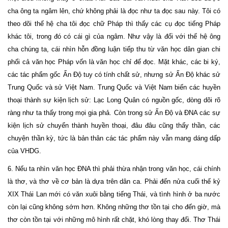
cha ông ta ngâm lên, chứ không phải là đọc như ta đọc sau này. Tôi có
theo dõi thế hệ cha tôi đọc chữ Pháp thì thấy các cụ đọc tiếng Pháp
khác tôi, trong đó có cái gì của ngâm. Như vậy là đối với thế hệ ông
cha chúng ta, cái nhìn hỗn đồng luận tiếp thu từ văn học dân gian chi
phối cả văn học Pháp vốn là văn học chỉ để đọc. Mặt khác, các bi ký,
các tác phẩm gốc Ấn Độ tuy có tính chất sử, nhưng sử Ấn Độ khác sử
Trung Quốc và sử Việt Nam. Trung Quốc và Việt Nam biến các huyền
thoại thành sự kiện lịch sử: Lạc Long Quân có nguồn gốc, dòng dõi rõ
ràng như ta thấy trong mọi gia phả. Còn trong sử Ấn Độ và ĐNA các sự
kiện lịch sử chuyển thành huyền thoại, đâu đâu cũng thấy thần, các
chuyện thần kỳ, tức là bản thân các tác phẩm này vẫn mang dáng dấp
của VHDG.
6. Nếu ta nhìn văn học ĐNA thì phải thừa nhận trong văn học, cái chính
là thơ, và thơ về cơ bản là dựa trên dân ca. Phải đến nửa cuối thế kỷ
XIX Thái Lan mới có văn xuôi bằng tiếng Thái, và tình hình ở ba nước
còn lại cũng không sớm hơn. Không những thơ tồn tại cho đến giờ, mà
thơ còn tồn tại với những mô hình rất chặt, khó lòng thay đổi. Thơ Thái