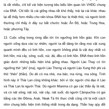
là rất nhiều, chỉ kể vài hiện tượng tiêu biểu liên quan tới VHDG chung
của ĐNA. Chỉ tiếc là cái giống nhau rất khó thấy, trái lại cái khác nhau
lại dễ thấy hơn nhiều cho nên khoa ĐNA học bị thiệt thòi, và người bình
thường chỉ thấy ở đây sự bắt chước hoặc Ấn Độ, hoặc Trung Hoa,
hoặc phương Tây.
13. Cuộc sống trong rừng dẫn tới tín ngưỡng linh hồn giáo. Khi con
người sống dựa vào tự nhiên, người ta dễ dàng tin rằng mọi vật xung
quanh mình đều có linh hồn, con người không phải là vật duy nhất có
linh hồn, mà cây, sông, suối, núi, đá, đều có linh hồn. ĐNA theo linh hồn
giáo dưới những biểu hiện khá giống nhau. Người Lào Thay có tín
ngưỡng thờ “phi” (ma), người Lào Thơng và người Lào Xung thờ phi và
thờ “thẻn” (thần). Do đó có ma nhà, ma bản, ma rừng, ma sông. Tình
hình này ở Thái Lan cũng không khác: bởi vì tộc người chủ đạo ở Lào
và Thái Lan là người Thái. Dù người Mianma có gọi các thần ấy là nát,
và có nát sông, nát núi, nát cây, nát suối, dù người Cămpuchia có gọi
bằng các tên Đôma, Arak, Neak Tà thì thực chất cũng chỉ là một cách
nhìn chung biểu hiện tính thống nhất trong đa dạng. Thần hay qủy đối