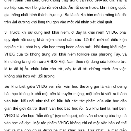
chiến tranh trên biển, điều không thấy trong văn học ĐNA lục địa. Hai là
sự tiếp xúc với Hồi giáo rồi với châu Âu rất sớm trước khi những quốc
gia thống nhất hình thành thực sự. Ba là cái địa bàn mênh mông trải dài
trên đại dương khó lòng thu gọn vào một vài nhận xét khái quát.
3. Trước khi sử dụng một khái niệm, ở đây là khái niệm VHDG, phải
quy định nội dung khái niệm cho chuẩn xác. Có thế mới có điều kiện
nghiên cứu, phát huy văn học trong hoàn cảnh mới. Nội dung khái niệm
VHDG của tôi không trùng với khái niệm folklore của phương Tây, và
khi chúng ta nghiên cứu VHDG Việt Nam theo nội dung của folklore tức
là ta đã bị Âu châu luận cản trở, đẩy ta đi tới những cách làm việc
không phù hợp với đối tượng.
Sự khu biệt giữa VHDG với nền văn học thường gọi là văn chương
bác học không ở chỗ một bên là truyền miệng, một bên là viết ra thành
văn bản. Nếu nói như thế thì hầu hết các tác phẩm của văn học dân
gian thế giới đã trở thành văn học bác học rồi. Sự khu biệt là một bên,
VHDG là văn học “hỗn đồng” (syncrétique), còn văn chương bác học là
văn học để đọc. Một tác phẩm VHDG không chỉ có một văn bản có thể
viết ra mà còn chứa đựng ba mặt khác nữa. Thứ nhất, là mặt diễn