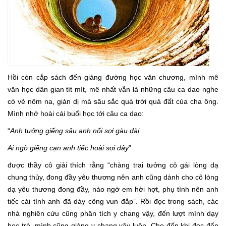
Hồi còn cắp sách đến giảng đường học văn chương, mình mê
văn học dân gian tít mít, mê nhất vẫn là những câu ca dao nghe
có vẻ nôm na, giản dị mà sâu sắc quá trời quá đất của cha ông.
Mình nhớ hoài cái buổi học tới câu ca dao:
“
Anh
t
ưởng giếng sâu anh nối sợi gàu dài
Ai ngờ giếng cạn anh tiếc hoài sợi dây
”
được thầy cô giải thích rằng “chàng trai tưởng cô gái lòng dạ
chung thủy, đong đầy yêu thương nên anh cũng dành cho cô lòng
dạ yêu thương đong đầy, nào ngờ em hời hợt, phụ tình nên anh
tiếc cái tình anh đã dày công vun đắp”. Rồi đọc trong sách, các
nhà nghiên cứu cũng phân tích y chang vậy, đến lượt mình dạy
học trò, mình cũng giảng y chang vậy luôn. Cho đến khi đọc đến