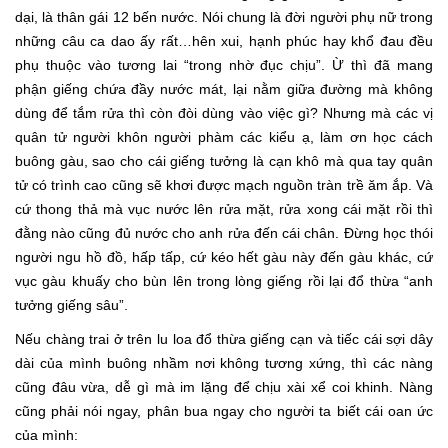
dại, là thân gái 12 bến nước. Nói chung là đời người phụ nữ trong
những câu ca dao ấy rất…hên xui, hạnh phúc hay khổ đau đều
phụ thuộc vào tương lai “trong nhờ đục chịu”. Ừ thì đã mang
phận giếng chứa đầy nước mát, lại nằm giữa đường mà không
dùng để tắm rửa thì còn đòi dùng vào việc gì? Nhưng mà các vị
quân tử người khôn người phàm các kiểu ạ, làm ơn học cách
buông gàu, sao cho cái giếng tưởng là cạn khô mà qua tay quân
tử có trình cao cũng sẽ khơi được mạch nguồn tràn trề ăm ắp. Và
cứ thong thả mà vục nước lên rửa mặt, rửa xong cái mặt rồi thì
đằng nào cũng đủ nước cho anh rửa đến cái chân. Đừng học thói
người ngu hồ đồ, hấp tấp, cứ kéo hết gàu này đến gàu khác, cứ
vục gàu khuấy cho bùn lên trong lòng giếng rồi lại đổ thừa “anh
tưởng giếng sâu”.
Nếu chàng trai ở trên lu loa đổ thừa giếng cạn và tiếc cái sợi dây
dài của mình buông nhầm nơi không tương xứng, thì các nàng
cũng đâu vừa, dễ gì mà im lặng để chịu xài xể coi khinh. Nàng
cũng phải nói ngay, phân bua ngay cho người ta biết cái oan ức
của mình: