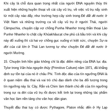
Khi cây là chỗ dựa quan trọng nhất của người ĐNA nguyên thủy thì
xuất hiện những huyền thoại về cái cây vũ trụ, về việc vũ trụ nẩy sinh
từ một cây nào đấy, như trường hợp cây sinh trong
Đẻ đất đẻ nước
ở
Việt Nam và những trường ca về cây vũ trụ ở người Thái, người
Cămpuchia, chuyện cặp vợ chồng Punha Nhanhơ trong thần thoại Lào
Punhơ Nhanhơ lo chặt cây Khủakhâucạt che phủ cả bầu trời và khi cây
này đổ xuống thì cả hai vợ chồng gục xuống vì kiệt sức, chuyện
Sự ra
đời của cái lớn
ở Thái Lan tương tự như chuyện
Đẻ đất đẻ nước
ở
người Mường.
15. Chuyện linh hồn giáo không chỉ là đặc điểm riêng của ĐNA lục địa.
Tylor trong
Văn hóa nguyên thủy
(Primitive Culture) năm 1971, đã khẳng
định sự tồn tại của nó ở châu Phi. Tính độc đáo của tín ngưỡng ĐNA là
ở quan niệm đầu thai và vai trò chủ đạo dành cho ba đối tượng trong
tín ngưỡng này là: Cây, Rắn và Chim làm thành chủ đề của tín ngưỡng
trong sự ra đời của vũ trụ rồi được kết tinh lại trong những tác phẩm
văn học làm nền tảng cho văn học dân gian.
Thuyết đầu thai tuy có được Pythagore, Platon nhắc đến ở Hy Lạp