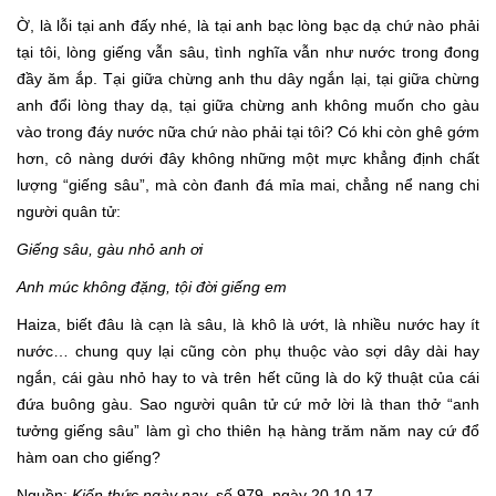
Ờ, là lỗi tại anh đấy nhé, là tại anh bạc lòng bạc dạ chứ nào phải
tại tôi, lòng giếng vẫn sâu, tình nghĩa vẫn như nước trong đong
đầy ăm ắp. Tại giữa chừng anh thu dây ngắn lại, tại giữa chừng
anh đổi lòng thay dạ, tại giữa chừng anh không muốn cho gàu
vào trong đáy nước nữa chứ nào phải tại tôi? Có khi còn ghê gớm
hơn, cô nàng dưới đây không những một mực khẳng định chất
lượng “giếng sâu”, mà còn đanh đá mỉa mai, chẳng nể nang chi
người quân tử:
Giếng sâu, gàu nhỏ anh ơi
Anh múc không đặng, tội đời giếng em
Haiza, biết đâu là cạn là sâu, là khô là ướt, là nhiều nước hay ít
nước… chung quy lại cũng còn phụ thuộc vào sợi dây dài hay
ngắn, cái gàu nhỏ hay to và trên hết cũng là do kỹ thuật của cái
đứa buông gàu. Sao người quân tử cứ mở lời là than thở “anh
tưởng giếng sâu” làm gì cho thiên hạ hàng trăm năm nay cứ đổ
hàm oan cho giếng?
Nguồn:
Kiến thức ngày nay
, số 979, ngày 20.10.17