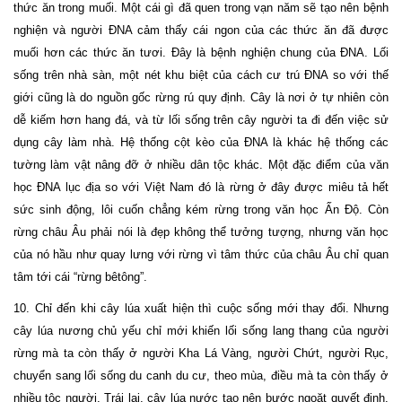
thức ăn trong muối. Một cái gì đã quen trong vạn năm sẽ tạo nên bệnh
nghiện và người ĐNA cảm thấy cái ngon của các thức ăn đã được
muối hơn các thức ăn tươi. Đây là bệnh nghiện chung của ĐNA. Lối
sống trên nhà sàn, một nét khu biệt của cách cư trú ĐNA so với thế
giới cũng là do nguồn gốc rừng rú quy định. Cây là nơi ở tự nhiên còn
dễ kiếm hơn hang đá, và từ lối sống trên cây người ta đi đến việc sử
dụng cây làm nhà. Hệ thống cột kèo của ĐNA là khác hệ thống các
tường làm vật nâng đỡ ở nhiều dân tộc khác. Một đặc điểm của văn
học ĐNA lục địa so với Việt Nam đó là rừng ở đây được miêu tả hết
sức sinh động, lôi cuốn chẳng kém rừng trong văn học Ấn Độ. Còn
rừng châu Âu phải nói là đẹp không thể tưởng tượng, nhưng văn học
của nó hầu như quay lưng với rừng vì tâm thức của châu Âu chỉ quan
tâm tới cái “rừng bêtông”.
10. Chỉ đến khi cây lúa xuất hiện thì cuộc sống mới thay đổi. Nhưng
cây lúa nương chủ yếu chỉ mới khiến lối sống lang thang của người
rừng mà ta còn thấy ở người Kha Lá Vàng, người Chứt, người Rục,
chuyển sang lối sống du canh du cư, theo mùa, điều mà ta còn thấy ở
nhiều tộc người. Trái lại, cây lúa nước tạo nên bước ngoặt quyết định.