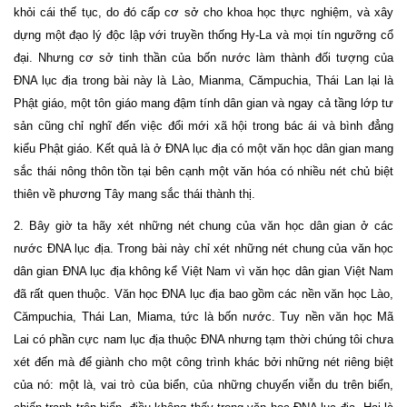
khỏi cái thế tục, do đó cấp cơ sở cho khoa học thực nghiệm, và xây
dựng một đạo lý độc lập với truyền thống Hy-La và mọi tín ngưỡng cổ
đại. Nhưng cơ sở tinh thần của bốn nước làm thành đối tượng của
ĐNA lục địa trong bài này là Lào, Mianma, Cămpuchia, Thái Lan lại là
Phật giáo, một tôn giáo mang đậm tính dân gian và ngay cả tầng lớp tư
sản cũng chỉ nghĩ đến việc đổi mới xã hội trong bác ái và bình đẳng
kiểu Phật giáo. Kết quả là ở ĐNA lục địa có một văn học dân gian mang
sắc thái nông thôn tồn tại bên cạnh một văn hóa có nhiều nét chủ biệt
thiên về phương Tây mang sắc thái thành thị.
2. Bây giờ ta hãy xét những nét chung của văn học dân gian ở các
nước ĐNA lục địa. Trong bài này chỉ xét những nét chung của văn học
dân gian ĐNA lục địa không kể Việt Nam vì văn học dân gian Việt Nam
đã rất quen thuộc. Văn học ĐNA lục địa bao gồm các nền văn học Lào,
Cămpuchia, Thái Lan, Miama, tức là bốn nước. Tuy nền văn học Mã
Lai có phần cực nam lục địa thuộc ĐNA nhưng tạm thời chúng tôi chưa
xét đến mà để giành cho một công trình khác bởi những nét riêng biệt
của nó: một là, vai trò của biển, của những chuyến viễn du trên biển,