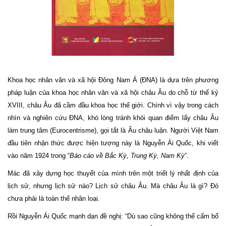
Khoa học nhân văn và xã hội Đông Nam Á (ĐNA) là dựa trên phương
pháp luận của khoa học nhân văn và xã hội châu Âu do chỗ từ thế kỷ
XVIII, châu Âu đã cầm đầu khoa học thế giới. Chính vì vậy trong cách
nhìn và nghiên cứu ĐNA, khó lòng tránh khỏi quan điểm lấy châu Âu
làm trung tâm (Eurocentrisme), gọi tắt là Âu châu luận. Người Việt Nam
đầu tiên nhận thức được hiện tượng này là Nguyễn Ái Quốc, khi viết
vào năm 1924 trong “
Báo cáo về Bắc Kỳ, Trung Kỳ, Nam Kỳ
”.
Mác đã xây dựng học thuyết của mình trên một triết lý nhất định của
lịch sử, nhưng lịch sử nào? Lịch sử châu Âu. Mà châu Âu là gì? Đó
chưa phải là toàn thể nhân loại.
Rồi Nguyễn Ái Quốc mạnh dạn đề nghị: “Dù sao cũng không thể cấm bổ