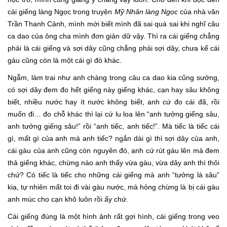
cái giếng làng Ngọc trong truyện
Mỹ Nhân làng Ngọc
của nhà văn
Trần Thanh Cảnh, mình mới biết mình đã sai quá sai khi nghĩ câu
ca dao của ông cha mình đơn giản dữ vậy. Thì ra cái giếng chẳng
phải là cái giếng và sợi dây cũng chẳng phải sợi dây, chưa kể cái
gàu cũng còn là một cái gì đó khác.
Ngẫm, làm trai như anh chàng trong câu ca dao kia cũng sướng,
có sợi dây đem đo hết giếng này giếng khác, cạn hay sâu không
biết, nhiều nước hay ít nước không biết, anh cứ đo cái đã, rồi
muốn đi… đo chỗ khác thì lại cứ lu loa lên “anh tưởng giếng sâu,
anh tưởng giếng sâu!” rồi “anh tiếc, anh tiếc!”. Mà tiếc là tiếc cái
gì, mất gì của anh mà anh tiếc? ngắn dài gì thì sợi dây của anh,
cái gàu của anh cũng còn nguyên đó, anh cứ rút gàu lên mà đem
thả giếng khác, chừng nào anh thấy vừa gàu, vừa dây anh thì thôi
chứ? Có tiếc là tiếc cho những cái giếng mà anh “tưởng là sâu”
kia, tự nhiên mất toi đi vài gàu nước, mà hỏng chừng là bị cái gàu
anh múc cho cạn khô luôn rồi ấy chứ.
Cái giếng đúng là một hình ảnh rất gợi hình, cái giếng trong veo