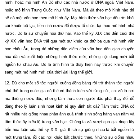
hình, hoặc mô hình Ấn Độ như các nhà nước ở ĐNA ngoài Việt Nam,
hoặc mô hình Trung Quốc như Việt Nam. Mà đã theo mô hình nào thì
sẽ có một văn học theo mô hình ấy. Mọi hình thức văn học đều rời khỏi
cái khuôn bộ lạc, tiền nhà nước để được tổ chức lại theo mô hình nhà
nước. Đó là sự chuyển hóa thứ hai. Vào thế kỷ XIX cho đến cuối thế
kỷ XX văn học ĐNA trải qua một sự khúc xạ thứ ba qua mô hình văn
học châu Âu, trong đó những đặc điểm của văn học dân gian chuyển
hóa dần và xuất hiện những hình thức mới, những nội dung mới bắt
nguồn từ châu Âu. Đó là tình hình ta thấy hiện nay trước khi chuyển
sang một mô hình mới của thời đại làng thế giới.
12. Dù cho một số tộc người xuống đồng bằng rồi trở thành tộc người
chủ thể trong quốc gia có thể có thành kiến với rừng núi, coi đó là nơi
ma thiêng nước độc, nhưng tâm thức con người đâu phải thay đổi dễ
dàng theo lý luận sinh hoạt kinh tế quy định tất cả? Tâm thức ĐNA có
rất nhiều nét giống nhau phản ảnh quá trình sinh sống hàng vạn năm và
tâm thức ấy biểu lộ trong văn học. Chúng ta đã vượt qua giai đoạn lấy
tiến hóa luận của thế kỷ XIX, giải thích sự giống nhau là bắt nguồn từ
một trung tâm, rồi các nơi khác bắt chước theo. Những sự giống nhau