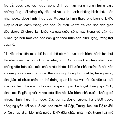
Nó bắt buộc các tộc người sống định cư, tập trung trong những bản,
những làng. Lối sống này dẫn tới sự hình thành những hình thức tiền
nhà nước, dưới hình thức các Mường là hình thức phổ biến ở ĐNA.
Đây là cuộc cách mạng văn hóa đầu tiên và tất cả văn học dân gian
đều được tổ chức lại, khúc xạ qua cuộc sống này trong đó cây lúa
nước tạo nên một văn hóa dân gian theo hình ảnh sinh động, trồng trọt
của nó.
11. Nếu như liên minh bộ lạc có thể có một quá trình hình thành tự phát
thì nhà nước lại là một bước nhảy vọt, đòi hỏi một sự tiếp nhận, sao
phỏng văn hóa của một nhà nước khác. Nói đến nhà nước là nói đến
sự ràng buộc của một nước theo những phong tục, luật lệ, tín ngưỡng,
tôn giáo, tổ chức chính trị, hệ thống quan liêu và vai trò của văn tự, trái
với một tiền nhà nước chỉ cần tiếng nói, quan hệ huyết thống, gia đình,
tông tộc là giải quyết được các liên hệ. Mô hình nhà nước không có
nhiều. Hình thức nhà nước đầu tiên ra đời ở Lưỡng Hà 3.500 trước
công nguyên, rồi sau đó các nhà nước Ai Cập, Trung Hoa, Ấn Độ ra đời
ở Cựu lục địa. Mọi nhà nước ĐNA đều chấp nhận một trong hai mô