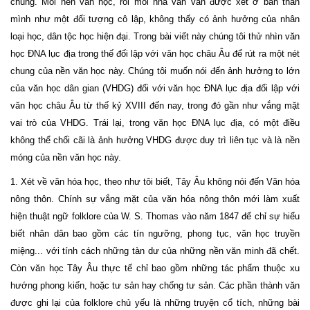
chung. Mỗi nền văn học, rồi mỗi nhà văn vẫn được xét ở bản thân
mình như một đối tượng cô lập, không thấy có ảnh hưởng của nhân
loại học, dân tộc học hiện đại. Trong bài viết này chúng tôi thử nhìn văn
học ĐNA lục địa trong thế đối lập với văn học châu Âu để rút ra một nét
chung của nền văn học này. Chúng tôi muốn nói đến ảnh hưởng to lớn
của văn học dân gian (VHDG) đối với văn học ĐNA lục địa đối lập với
văn học châu Âu từ thế kỷ XVIII đến nay, trong đó gần như vắng mặt
vai trò của VHDG. Trái lại, trong văn học ĐNA lục địa, có một điều
không thể chối cãi là ảnh hưởng VHDG được duy trì liên tục và là nền
móng của nền văn học này.
1. Xét về văn hóa học, theo như tôi biết, Tây Âu không nói đến Văn hóa
nông thôn. Chính sự vắng mặt của văn hóa nông thôn mới làm xuất
hiện thuật ngữ folklore của W. S. Thomas vào năm 1847 để chỉ sự hiểu
biết nhân dân bao gồm các tín ngưỡng, phong tục, văn học truyền
miệng... với tính cách những tàn dư của những nền văn minh đã chết.
Còn văn học Tây Âu thực tế chỉ bao gồm những tác phẩm thuộc xu
hướng phong kiến, hoặc tư sản hay chống tư sản. Các phần thành văn
được ghi lại của folklore chủ yếu là những truyện cổ tích, những bài