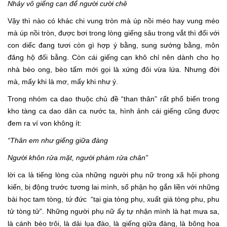
Nhảy vô giếng cạn để người cười chê
Vậy thì nào có khác chi vung tròn mà úp nồi méo hay vung méo
mà úp nồi tròn, được bơi trong lòng giếng sâu trong vắt thì đối với
con diếc đang tươi còn gì hợp ý bằng, sung sướng bằng, môn
đăng hộ đối bằng. Còn cái giếng cạn khô chỉ nên dành cho họ
nhà bèo ong, bèo tấm mới gọi là xứng đôi vừa lứa. Nhưng đời
mà, mấy khi là mơ, mấy khi như ý.
Trong nhóm ca dao
thuộc chủ đề “than thân” rất phổ biến trong
kho tàng ca dao dân ca nước ta, hình ảnh cái giếng cũng được
đem ra ví von không ít:
“Thân em như giếng giữa đàng
Người khôn rửa mặt, người phàm rửa chân”
lời ca là tiếng lòng của những người phụ nữ trong xã hội phong
kiến, bị động trước tương lai mình, số phận họ gắn liền với những
bài học tam tòng, tứ đức “tại gia tòng phụ, xuất giá tòng phu, phu
tử tòng tử”. Những người phụ nữ ấy tự nhận mình là hạt mưa sa,
là cánh bèo trôi, là dải lụa đào, là giếng giữa đàng, là bông hoa