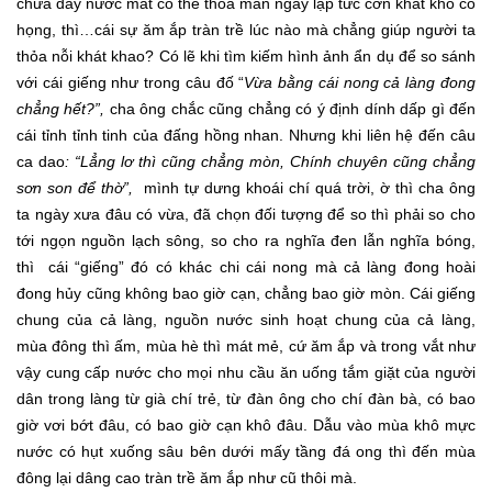
chứa đầy nước mát có thể thỏa mãn ngay lập tức cơn khát khô cổ
họng, thì…cái sự ăm ắp tràn trề lúc nào mà chẳng giúp người ta
thỏa nỗi khát khao? Có lẽ khi tìm kiếm hình ảnh ẩn dụ để so sánh
với cái giếng như trong câu đố “
Vừa bằng cái nong cả làng đong
chẳng hết?”,
cha ông chắc cũng chẳng có ý định dính dấp gì đến
cái tỉnh tỉnh tinh của đấng hồng nhan. Nhưng khi liên hệ đến câu
ca dao
: “Lẳng lơ thì cũng chẳng mòn, Chính chuyên cũng chẳng
sơn son để thờ”,
mình tự dưng khoái chí quá trời, ờ thì cha ông
ta ngày xưa đâu có vừa, đã chọn đối tượng để so thì phải so cho
tới ngọn nguồn lạch sông, so cho ra nghĩa đen lẫn nghĩa bóng,
thì cái “giếng” đó có khác chi cái nong mà cả làng đong hoài
đong hủy cũng không bao giờ cạn, chẳng bao giờ mòn. Cái giếng
chung của cả làng, nguồn nước sinh hoạt chung của cả làng,
mùa đông thì ấm, mùa hè thì mát mẻ, cứ ăm ắp và trong vắt như
vậy cung cấp nước cho mọi nhu cầu ăn uống tắm giặt của người
dân trong làng từ già chí trẻ, từ đàn ông cho chí đàn bà, có bao
giờ vơi bớt đâu, có bao giờ cạn khô đâu. Dẫu vào mùa khô mực
nước có hụt xuống sâu bên dưới mấy tầng đá ong thì đến mùa
đông lại dâng cao tràn trề ăm ắp như cũ thôi mà.