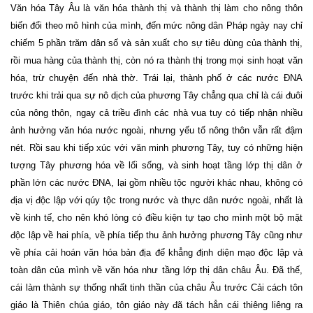
Văn hóa Tây Âu là văn hóa thành thị và thành thị làm cho nông thôn
biến đổi theo mô hình của mình, đến mức nông dân Pháp ngày nay chỉ
chiếm 5 phần trăm dân số và sản xuất cho sự tiêu dùng của thành thị,
rồi mua hàng của thành thị, còn nó ra thành thị trong mọi sinh hoạt văn
hóa, trừ chuyện đến nhà thờ. Trái lại, thành phố ở các nước ĐNA
trước khi trải qua sự nô dịch của phương Tây chẳng qua chỉ là cái đuôi
của nông thôn, ngay cả triều đình các nhà vua tuy có tiếp nhận nhiều
ảnh hưởng văn hóa nước ngoài, nhưng yếu tố nông thôn vẫn rất đậm
nét. Rồi sau khi tiếp xúc với văn minh phương Tây, tuy có những hiện
tượng Tây phương hóa về lối sống, và sinh hoạt tầng lớp thị dân ở
phần lớn các nước ĐNA, lại gồm nhiều tộc người khác nhau, không có
địa vị độc lập với qúy tộc trong nước và thực dân nước ngoài, nhất là
về kinh tế, cho nên khó lòng có điều kiện tự tạo cho mình một bộ mặt
độc lập về hai phía, về phía tiếp thu ảnh hưởng phương Tây cũng như
về phía cải hoán văn hóa bản địa để khẳng định diện mạo độc lập và
toàn dân của mình về văn hóa như tầng lớp thị dân châu Âu. Đã thế,
cái làm thành sự thống nhất tinh thần của châu Âu trước Cải cách tôn
giáo là Thiên chúa giáo, tôn giáo này đã tách hẳn cái thiêng liêng ra