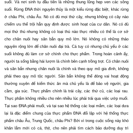
suối. Và nơi sinh tụ đầu tiên là những thung lũng hẹp ven các sông
suối. Rừng ĐNA thời nguyên thủy là một kiểu rừng đặc biệt, khác rừng
ở châu Phi, châu Âu. Nó có đủ mọi thứ cây, nhưng không có cây nào
chiếm ưu thế trội hẳn quy định được sinh hoạt của cư dân. Nó có đủ
mọi thứ thú nhưng không có loại thú nào thực nhiều có thể là cơ sở
cho chăn nuôi hay săn bắn quy mô lớn. Nó không có những thảo
nguyên rộng lớn để chăn nuôi đại trà. Cá tuy có nhưng chủ yếu ở các
suối không đủ làm cơ sở chính cho thực phẩm. Trong hoàn cảnh ấy,
người ta sống bằng hái lượm là chính bên cạnh trồng trọt. Có chăn nuôi
và săn bắn nhưng chăn nuôi là chính và theo quy mô gia đình, không
phải theo quy mô tộc người. Săn bắn không thể đóng vai hoạt động
thường xuyên để kiếm thức ăn mà chủ yếu là để bảo vệ người, gia
cầm, gia súc. Thực phẩm chính là trái cây, các thứ củ, các loại rau.
Thực phẩm không nhiều cho nên nhiều lúc phải trải qua việc ướp muối.
Tại sao ĐNA phải muối, và tại sao hệ thống các loại mắm, các loại dưa
lại là đặc điểm chung của thực phẩm ĐNA đối lập với hệ thống thực
phẩm châu Âu, Trung Quốc, châu Phi? Bởi vì trong cuộc sống này khó
khăn lắm mới có cá, thịt, cho nên phải tìm cách bảo dưỡng duy trì