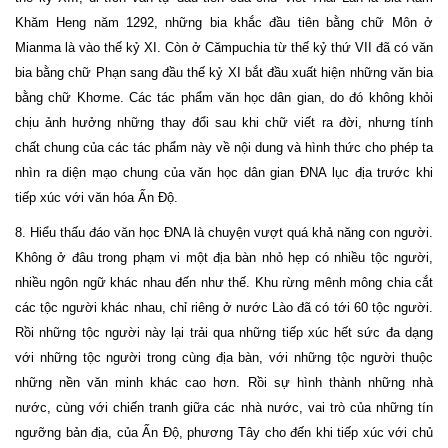
Khăm Heng năm 1292, những bia khắc đầu tiên bằng chữ Môn ở
Mianma là vào thế kỷ XI. Còn ở Cămpuchia từ thế kỷ thứ VII đã có văn
bia bằng chữ Phạn sang đầu thế kỷ XI bắt đầu xuất hiện những văn bia
bằng chữ Khơme. Các tác phẩm văn học dân gian, do đó không khỏi
chịu ảnh hưởng những thay đổi sau khi chữ viết ra đời, nhưng tính
chất chung của các tác phẩm này về nội dung và hình thức cho phép ta
nhìn ra diện mạo chung của văn học dân gian ĐNA lục địa trước khi
tiếp xúc với văn hóa Ấn Độ.
8. Hiểu thấu đáo văn học ĐNA là chuyện vượt quá khả năng con người.
Không ở đâu trong phạm vi một địa bàn nhỏ hẹp có nhiều tộc người,
nhiều ngôn ngữ khác nhau đến như thế. Khu rừng mênh mông chia cắt
các tộc người khác nhau, chỉ riêng ở nước Lào đã có tới 60 tộc người.
Rồi những tộc người này lại trải qua những tiếp xúc hết sức đa dạng
với những tộc người trong cùng địa bàn, với những tộc người thuộc
những nền văn minh khác cao hơn. Rồi sự hình thành những nhà
nước, cùng với chiến tranh giữa các nhà nước, vai trò của những tín
ngưỡng bản địa, của Ấn Độ, phương Tây cho đến khi tiếp xúc với chủ