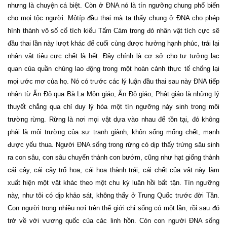
nhưng là chuyện cá biệt. Còn ở ĐNA nó là tín ngưỡng chung phổ biến
cho mọi tộc người. Môtíp đầu thai mà ta thấy chung ở ĐNA cho phép
hình thành vô số cổ tích kiểu Tấm Cám trong đó nhân vật tích cực sẽ
đầu thai lần này lượt khác để cuối cùng được hưởng hạnh phúc, trái lại
nhân vật tiêu cực chết là hết. Đây chính là cơ sở cho tư tưởng lạc
quan của quần chúng lao động trong một hoàn cảnh thực tế chống lại
mọi ước mơ của họ. Nó có trước các lý luận đầu thai sau này ĐNA tiếp
nhận từ Ấn Độ qua Bà La Môn giáo, Ấn Độ giáo, Phật giáo là những lý
thuyết chẳng qua chỉ duy lý hóa một tín ngưỡng nảy sinh trong môi
trường rừng. Rừng là nơi mọi vật dựa vào nhau để tồn tại, đó không
phải là môi trường của sự tranh giành, khôn sống mống chết, mạnh
được yếu thua. Người ĐNA sống trong rừng có dịp thấy trứng sâu sinh
ra con sâu, con sâu chuyển thành con bướm, cũng như hạt giống thành
cái cây, cái cây trổ hoa, cái hoa thành trái, cái chết của vật này làm
xuất hiện một vật khác theo một chu kỳ luân hồi bất tận. Tín ngưỡng
này, như tôi có dịp khảo sát, không thấy ở Trung Quốc trước đời Tần.
Con người trong nhiều nơi trên thế giới chỉ sống có một lần, rồi sau đó
trở về với vương quốc của các linh hồn. Còn con người ĐNA sống