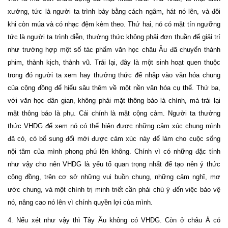
xướng, tức là người ta trình bày bằng cách ngâm, hát nó lên, và đôi
khi còn múa và có nhạc đệm kèm theo. Thứ hai, nó có mặt tín ngưỡng
tức là người ta trình diễn, thưởng thức không phải đơn thuần để giải trí
như trường hợp một số tác phẩm văn học châu Âu đã chuyển thành
phim, thành kịch, thành vũ. Trái lại, đây là một sinh hoạt quen thuộc
trong đó người ta xem hay thưởng thức để nhập vào văn hóa chung
của cộng đồng để hiểu sâu thêm về một nền văn hóa cụ thể. Thứ ba,
với văn học dân gian, không phải mặt thông báo là chính, mà trái lại
mặt thông báo là phụ. Cái chính là mặt cộng cảm. Người ta thưởng
thức VHDG để xem nó có thể hiện được những cảm xúc chung mình
đã có, có bổ sung đổi mới được cảm xúc này để làm cho cuộc sống
nội tâm của mình phong phú lên không. Chính vì có những đặc tính
như vậy cho nên VHDG là yếu tố quan trọng nhất để tạo nên ý thức
cộng đồng, trên cơ sở những vui buồn chung, những cảm nghĩ, mơ
ước chung, và một chính trị minh triết cần phải chú ý đến việc bảo vệ
nó, nâng cao nó lên vì chính quyền lợi của mình.
4. Nếu xét như vậy thì Tây Âu không có VHDG. Còn ở châu Á có