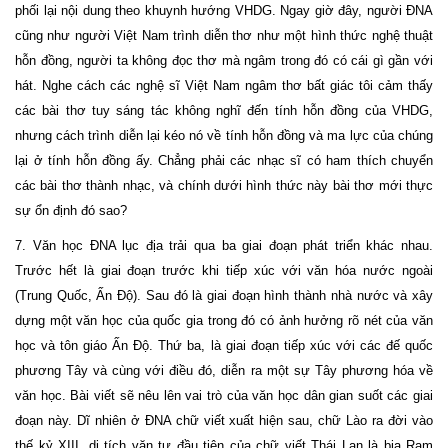
phối lại nội dung theo khuynh hướng VHDG. Ngay giờ đây, người ĐNA
cũng như người Việt Nam trình diễn thơ như một hình thức nghệ thuật
hỗn đồng, người ta không đọc thơ mà ngâm trong đó có cái gì gần với
hát. Nghe cách các nghệ sĩ Việt Nam ngâm thơ bất giác tôi cảm thấy
các bài thơ tuy sáng tác không nghĩ đến tính hỗn đồng của VHDG,
nhưng cách trình diễn lại kéo nó về tính hỗn đồng và ma lực của chúng
lại ở tính hỗn đồng ấy. Chẳng phải các nhạc sĩ có ham thích chuyển
các bài thơ thành nhạc, và chính dưới hình thức này bài thơ mới thực
sự ổn định đó sao?
7. Văn học ĐNA lục địa trải qua ba giai đoạn phát triển khác nhau.
Trước hết là giai đoạn trước khi tiếp xúc với văn hóa nước ngoài
(Trung Quốc, Ấn Độ). Sau đó là giai đoạn hình thành nhà nước và xây
dựng một văn học của quốc gia trong đó có ảnh hưởng rõ nét của văn
học và tôn giáo Ấn Độ. Thứ ba, là giai đoạn tiếp xúc với các đế quốc
phương Tây và cùng với điều đó, diễn ra một sự Tây phương hóa về
văn học. Bài viết sẽ nêu lên vai trò của văn học dân gian suốt các giai
đoạn này. Dĩ nhiên ở ĐNA chữ viết xuất hiện sau, chữ Lào ra đời vào
thế kỷ XIII, di tích văn tự đầu tiên của chữ viết Thái Lan là bia Ram