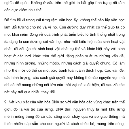
nghĩa đế quốc. Không ở đâu trên thế giới ta bắt gặp tình trạng rối rắm
đến cực điểm như thế.
Để tìm lối đi trong cái rừng rậm văn học ấy, không thể nào lấy văn học
làm đối tượng cho nó và vì nó. Con đường duy nhất có thể giúp ta có
một khái niệm động về quá trình phát triển biểu lộ tính thống nhất trong
đa dạng là con đường xét văn học như một biểu hiện của sinh hoạt vật
chất, rồi đối lập cái sinh hoạt vật chất cụ thể và khác biệt này với sinh
hoạt ở các nơi khác trên thế giới đặng phân xuất ra những vấn đề,
những hình tượng, những môtip, những cách giải quyết chung. Có làm
như thế mới có thể có một bức tranh toàn cảnh thích hợp. Các vấn đề,
các hình tượng, các cách giải quyết này không thể nào nguyên vẹn mà
chỉ có thể mang những nét lớn của thời đại nó xuất hiện, rồi sau đó các
nét này trải qua nhiều thay đổi.
9. Nét khu biệt của văn hóa ĐNA so với văn hóa các vùng khác trên thế
giới, đó là vai trò của rừng. ĐNA thời nguyên thủy là một khu rừng
mênh mông trong đó có các sông suối chảy qua và sự giao thông mà
thiên nhiên cấp sẵn cho con người là cách chèo bè, mảng trên sông,