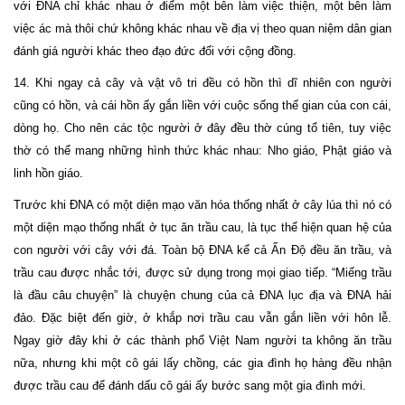
với ĐNA chỉ khác nhau ở điểm một bên làm việc thiện, một bên làm
việc ác mà thôi chứ không khác nhau về địa vị theo quan niệm dân gian
đánh giá người khác theo đạo đức đối với cộng đồng.
14. Khi ngay cả cây và vật vô tri đều có hồn thì dĩ nhiên con người
cũng có hồn, và cái hồn ấy gắn liền với cuộc sống thế gian của con cái,
dòng họ. Cho nên các tộc người ở đây đều thờ cúng tổ tiên, tuy việc
thờ có thể mang những hình thức khác nhau: Nho giáo, Phật giáo và
linh hồn giáo.
Trước khi ĐNA có một diện mạo văn hóa thống nhất ở cây lúa thì nó có
một diện mạo thống nhất ở tục ăn trầu cau, là tục thể hiện quan hệ của
con người với cây với đá. Toàn bộ ĐNA kể cả Ấn Độ đều ăn trầu, và
trầu cau được nhắc tới, được sử dụng trong mọi giao tiếp. “Miếng trầu
là đầu câu chuyện” là chuyện chung của cả ĐNA lục địa và ĐNA hải
đảo. Đặc biệt đến giờ, ở khắp nơi trầu cau vẫn gắn liền với hôn lễ.
Ngay giờ đây khi ở các thành phố Việt Nam người ta không ăn trầu
nữa, nhưng khi một cô gái lấy chồng, các gia đình họ hàng đều nhận
được trầu cau để đánh dấu cô gái ấy bước sang một gia đình mới.