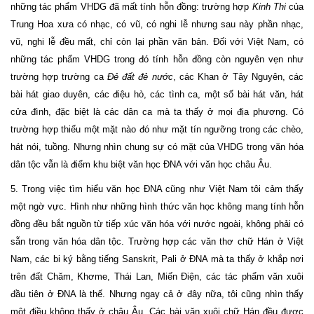
những tác phẩm VHDG đã mất tính hỗn đồng: trường hợp
Kinh Thi
của
Trung Hoa xưa có nhạc, có vũ, có nghi lễ nhưng sau này phần nhạc,
vũ, nghi lễ đều mất, chỉ còn lại phần văn bản. Đối với Việt Nam, có
những tác phẩm VHDG trong đó tính hỗn đồng còn nguyên vẹn như
trường hợp trường ca
Đẻ đất đẻ nước
, các Khan ở Tây Nguyên, các
bài hát giao duyên, các điệu hò, các tình ca, một số bài hát văn, hát
cửa đình, đặc biệt là các dân ca mà ta thấy ở mọi địa phương. Có
trường hợp thiếu một mặt nào đó như mặt tín ngưỡng trong các chèo,
hát nói, tuồng. Nhưng nhìn chung sự có mặt của VHDG trong văn hóa
dân tộc vẫn là điểm khu biệt văn học ĐNA với văn học châu Âu.
5. Trong việc tìm hiểu văn học ĐNA cũng như Việt Nam tôi cảm thấy
một ngờ vực. Hình như những hình thức văn học không mang tính hỗn
đồng đều bắt nguồn từ tiếp xúc văn hóa với nước ngoài, không phải có
sẵn trong văn hóa dân tộc. Trường hợp các văn thơ chữ Hán ở Việt
Nam, các bi ký bằng tiếng Sanskrit, Pali ở ĐNA mà ta thấy ở khắp nơi
trên đất Chăm, Khơme, Thái Lan, Miến Điện, các tác phẩm văn xuôi
đầu tiên ở ĐNA là thế. Nhưng ngay cả ở đây nữa, tôi cũng nhìn thấy
một điều không thấy ở châu Âu. Các bài văn xuôi chữ Hán đều được