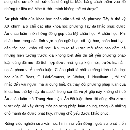
sung cho cơ sở lịch sử của chủ nghĩa Mác bằng cách thêm vào đó
những tư liệu mà Mác ở thời mình không thể có được”.
Sự phát triển của khoa học nhân văn và xã hội phương Tây ở thế kỷ
XX chính là ở chỗ các nhà khoa học phương Tây đã khắc phục được
Âu châu luận nhờ những đóng góp của Mỹ châu học, Á châu học, Phi
châu học trong các lĩnh vực ngôn ngữ học, xã hội học, nhân loại học,
dân tộc học, khảo cổ học. Khi thực tế được mở rộng bao gồm cả
những hiện tượng trước kia không biết đến thì tất yếu phương pháp
luận cũng đổi mới để tích hợp được những sự kiện mới, trước kia nằm
ngoài phạm vi Âu châu luận. Chẳng phải là những công trình nhân loại
học của F. Boas, C. Lévi-Strauss, M. Weber, J. Needham..., tôi chỉ
nhắc đến vài người mà ai cũng biết, đã thay đổi phương pháp luận của
khoa học thế kỷ này đó sao? Trong cái đà vượt gộp này không chỉ có
Âu châu luận mà Trung Hoa luận, Ấn Độ luận theo tôi cũng đều được
vượt gộp để xây dựng một phương pháp luận chung, trong đó những
chỗ mạnh đã được phát huy, những chỗ yếu được khắc phục.
Riêng việc nghiên cứu văn học hình như vẫn đứng ngoài sự phát triển