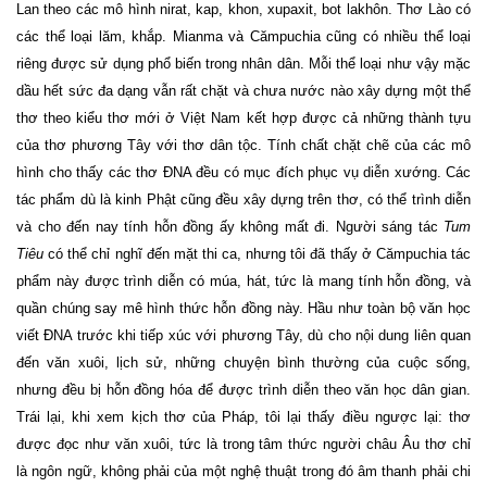
Lan theo các mô hình nirat, kap, khon, xupaxit, bot lakhôn. Thơ Lào có
các thể loại lăm, khắp. Mianma và Cămpuchia cũng có nhiều thể loại
riêng được sử dụng phổ biến trong nhân dân. Mỗi thể loại như vậy mặc
dầu hết sức đa dạng vẫn rất chặt và chưa nước nào xây dựng một thể
thơ theo kiểu thơ mới ở Việt Nam kết hợp được cả những thành tựu
của thơ phương Tây với thơ dân tộc. Tính chất chặt chẽ của các mô
hình cho thấy các thơ ĐNA đều có mục đích phục vụ diễn xướng. Các
tác phẩm dù là kinh Phật cũng đều xây dựng trên thơ, có thể trình diễn
và cho đến nay tính hỗn đồng ấy không mất đi. Người sáng tác
Tum
Tiêu
có thể chỉ nghĩ đến mặt thi ca, nhưng tôi đã thấy ở Cămpuchia tác
phẩm này được trình diễn có múa, hát, tức là mang tính hỗn đồng, và
quần chúng say mê hình thức hỗn đồng này. Hầu như toàn bộ văn học
viết ĐNA trước khi tiếp xúc với phương Tây, dù cho nội dung liên quan
đến văn xuôi, lịch sử, những chuyện bình thường của cuộc sống,
nhưng đều bị hỗn đồng hóa để được trình diễn theo văn học dân gian.
Trái lại, khi xem kịch thơ của Pháp, tôi lại thấy điều ngược lại: thơ
được đọc như văn xuôi, tức là trong tâm thức người châu Âu thơ chỉ
là ngôn ngữ, không phải của một nghệ thuật trong đó âm thanh phải chi