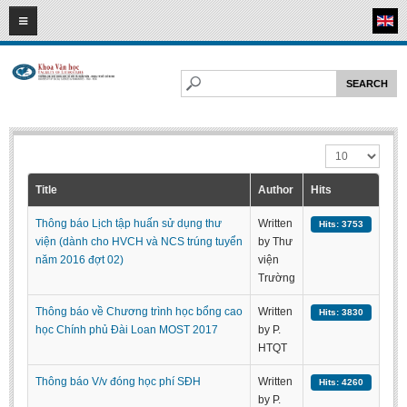
07
08
2026
HOME
ABOUT FL
Faculty of Literature
Display #
Departments
Department of Vietnamese Literature
Title
Author
Hits
Department of Literary Theory and Criticism
Thông báo Lịch tập huấn sử dụng thư
Written
Hits: 3753
Department of Foreign Literatures and Comparative Literature
viện (dành cho HVCH và NCS trúng tuyển
by Thư
năm 2016 đợt 02)
viện
Department of Sinology-Nom Studies
Trường
Department of Arts Studies
Thông báo về Chương trình học bổng cao
Written
Hits: 3830
Center of Sinology and Nom Studies
học Chính phủ Đài Loan MOST 2017
by P.
HTQT
Images - Events
Thông báo V/v đóng học phí SĐH
Written
Hits: 4260
ACADEMIC
by P.