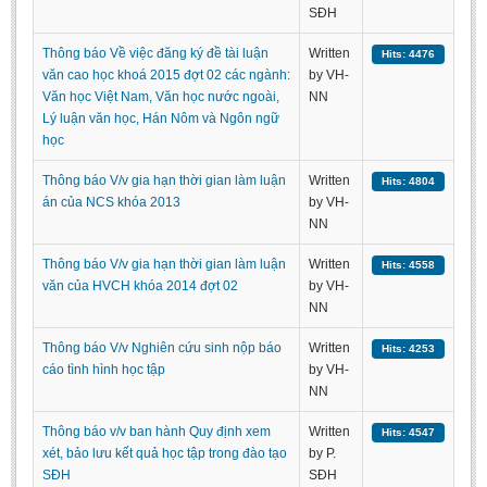
SĐH
Undergraduate: Regular Degree
Undergraduate: Honor Degree
Thông báo Về việc đăng ký đề tài luận
Written
Hits: 4476
văn cao học khoá 2015 đợt 02 các ngành:
by VH-
Postgraduate
Văn học Việt Nam, Văn học nước ngoài,
NN
Lý luận văn học, Hán Nôm và Ngôn ngữ
LITERARY WRITINGS & TRANSLATING
học
RESEARCH
Thông báo V/v gia hạn thời gian làm luận
Written
Hits: 4804
án của NCS khóa 2013
by VH-
Sinology & Nom
NN
Linguistics
Thông báo V/v gia hạn thời gian làm luận
Written
Hits: 4558
Vietnamese Folk Culture
văn của HVCH khóa 2014 đợt 02
by VH-
Literary Theory & Criticism
NN
Vietnamese Literature
Thông báo V/v Nghiên cứu sinh nộp báo
Written
Hits: 4253
cáo tình hình học tập
by VH-
Foreign Literatures & Comparative Literature
NN
Theater and Film
Thông báo v/v ban hành Quy định xem
Written
Hits: 4547
Culture - History - Philosophy
xét, bảo lưu kết quả học tập trong đào tạo
by P.
Education
SĐH
SĐH