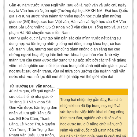
Undergraduate: Regular Degree
Gần 40 năm trước, Khoa Ngữ văn, sau đó là Ngữ văn và Báo chí, ngày
nay là Văn học và Ngôn ngữ (Trường đại học KHXH-NV - Đại học Quốc
Undergraduate: Honor Degree
gia TP.HCM) được hình thành từ nhiều nguồn học thuật gồm những
giáo sư (GS) thuộc các ban Việt văn, Hán văn và Ngữ học của ĐH Văn
Postgraduate
khoa Sài Gòn; những GS từ Khoa Ngữ văn của ĐH Tổng hợp và ĐH Sư
phạm Hà Nội chuyển vào miền Nam.
LITERARY WRITINGS & TRANSLATING
Đơn vị giáo dục này tự tạo nên bản sắc của mình trước hết bằng sự
dung hợp và tôn trọng những tiếng nói riêng trong khoa học, có trao
RESEARCH
đổi, tranh luận, nhưng bao giờ cũng dành không gian sáng tạo cho
những người hoạt động trên lĩnh vực khoa học nhân văn. Nhờ vậy,
Sinology & Nom
thành tựu của khoa được xây dựng từ sự góp sức bởi các thế hệ giảng
viên - nhà nghiên cứu nối tiếp nhau trong bối cảnh một nền giáo dục và
Linguistics
học thuật sau chiến tranh, vừa kế thừa con đường của ngành ngữ văn
Vietnamese Folk Culture
nước nhà, vừa nỗ lực đổi mới để hội nhập với thế giới hiện đại.
Literary Theory & Criticism
Từ Trường ĐH Văn khoa...
40 năm qua, kết quả nghiên
Vietnamese Literature
cứu của thế hệ nhà giáo ở
Trong hai nhiệm kỳ gần đây, Ban chủ
Trường ĐH Văn khoa Sài
Foreign Literatures & Comparative Literature
nhiệm khoa đã tập trung suy nghĩ và
Gòn vẫn được trân trọng đón
sức lực cho việc triển khai những công
nhận và lưu giữ. Tên tuổi
Theater and Film
trình sưu tầm, nghiên cứu di sản văn
các GS Bửu Cầm, Thanh
Culture - History - Philosophy
Lãng, Lê Ngọc Trụ, Nguyễn
học được lưu giữ bằng chữ Hán, chữ
Văn Trung, Trần Trọng San,
Nôm và chữ quốc ngữ Latin hóa trên
Education
Phạm Văn Diêu, Lưu Khôn,
địa bàn các tỉnh phía nam từ cuối thế kỷ