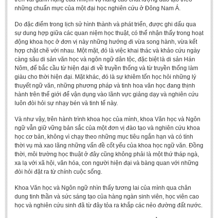
những chuẩn mực của một đại học nghiên cứu ở Đông Nam Á.
Do đặc điểm trong lịch sử hình thành và phát triển, được ghi dấu qua
sự dung hợp giữa các quan niệm học thuật, có thể nhận thấy trong hoạt
động khoa học ở đơn vị này những hướng đi vừa song hành, vừa kết
hợp chặt chẽ với nhau. Một mặt, đó là việc khai thác và khảo cứu ngày
càng sâu di sản văn học và ngôn ngữ dân tộc, đặc biệt là di sản Hán
Nôm, để bắc cầu từ hiện đại đi về truyền thống và từ truyền thống làm
giàu cho thời hiện đại. Mặt khác, đó là sự khiêm tốn học hỏi những lý
thuyết ngữ văn, những phương pháp và tinh hoa văn học đang thịnh
hành trên thế giới để vận dụng vào lãnh vực giảng dạy và nghiên cứu
luôn đòi hỏi sự nhạy bén và tinh tế này.
Và như vậy, trên hành trình khoa học của mình, khoa Văn học và Ngôn
ngữ vẫn giữ vững bản sắc của một đơn vị đào tạo và nghiên cứu khoa
học cơ bản, không vì chạy theo những mục tiêu ngắn hạn và có tính
thời vụ mà xao lãng những vấn đề cốt yếu của khoa học ngữ văn. Đồng
thời, môi trường học thuật ở đây cũng không phải là một thứ tháp ngà,
xa lạ với xã hội, văn hóa, con người hiện đại và bàng quan với những
đòi hỏi đặt ra từ chính cuộc sống.
Khoa Văn học và Ngôn ngữ nhìn thấy tương lai của mình qua chân
dung tinh thần và sức sáng tạo của hàng ngàn sinh viên, học viên cao
học và nghiên cứu sinh đã từ đây tỏa ra khắp các nẻo đường đất nước.