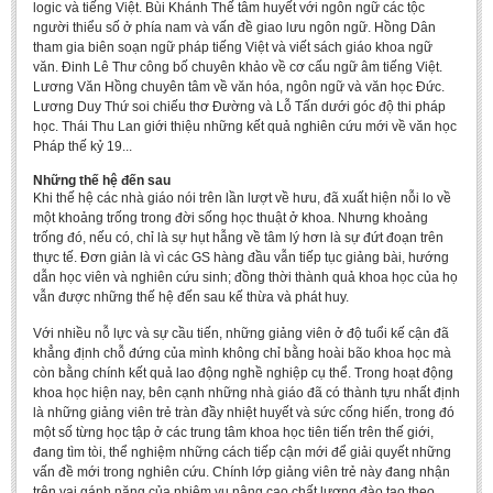
logic và tiếng Việt. Bùi Khánh Thế tâm huyết với ngôn ngữ các tộc
người thiểu số ở phía nam và vấn đề giao lưu ngôn ngữ. Hồng Dân
tham gia biên soạn ngữ pháp tiếng Việt và viết sách giáo khoa ngữ
văn. Đinh Lê Thư công bố chuyên khảo về cơ cấu ngữ âm tiếng Việt.
Lương Văn Hồng chuyên tâm về văn hóa, ngôn ngữ và văn học Đức.
Lương Duy Thứ soi chiếu thơ Đường và Lỗ Tấn dưới góc độ thi pháp
học. Thái Thu Lan giới thiệu những kết quả nghiên cứu mới về văn học
Pháp thế kỷ 19...
Những thế hệ đến sau
Khi thế hệ các nhà giáo nói trên lần lượt về hưu, đã xuất hiện nỗi lo về
một khoảng trống trong đời sống học thuật ở khoa. Nhưng khoảng
trống đó, nếu có, chỉ là sự hụt hẫng về tâm lý hơn là sự đứt đoạn trên
thực tế. Đơn giản là vì các GS hàng đầu vẫn tiếp tục giảng bài, hướng
dẫn học viên và nghiên cứu sinh; đồng thời thành quả khoa học của họ
vẫn được những thế hệ đến sau kế thừa và phát huy.
Với nhiều nỗ lực và sự cầu tiến, những giảng viên ở độ tuổi kế cận đã
khẳng định chỗ đứng của mình không chỉ bằng hoài bão khoa học mà
còn bằng chính kết quả lao động nghề nghiệp cụ thể. Trong hoạt động
khoa học hiện nay, bên cạnh những nhà giáo đã có thành tựu nhất định
là những giảng viên trẻ tràn đầy nhiệt huyết và sức cống hiến, trong đó
một số từng học tập ở các trung tâm khoa học tiên tiến trên thế giới,
đang tìm tòi, thể nghiệm những cách tiếp cận mới để giải quyết những
vấn đề mới trong nghiên cứu. Chính lớp giảng viên trẻ này đang nhận
trên vai gánh nặng của nhiệm vụ nâng cao chất lượng đào tạo theo