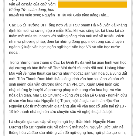
Literature Club
vấn đề cơ bản của chữ Nôm,
Khổng Tử - chân dung, học
Calligraphy Club
thuyết và môn sinh
; Nguyễn Tri Tài với
Giáo trình tiếng Hán...
Các GS từ Trường ĐH Tổng hợp và ĐH Sư phạm Hà Nội, vốn đã khẳng
định tên tuổi và sự nghiệp ở miền Bắc, khi vào công tác tại khoa lại có
thêm một mùa thu hoạch với những công trình mới mẻ về tư liệu, cách
nhìn và phương pháp; đem lại những đóng góp mới trong các chuyên
ngành lý luận văn học, ngôn ngữ học, văn học VN và văn học nước
ngoài.
Trong những năm tháng ở đây, Lê Đình Kỵ đã viết lại giáo trình văn học
đại cương và bàn thêm về Thơ Mới dưới cái nhìn đổi mới. Hoàng Như
Mai viết về nghệ thuật cải lương như một đặc sản văn hóa của vùng đất
mới. Trần Thanh Đạm khởi thảo công trình văn học so sánh và bàn về
sinh mệnh của văn chương lãng mạn VN. Chu Xuân Diên luôn cập
nhật những lý thuyết và phương pháp mới trong văn hóa học và văn
hóa dân gian. Mai Cao Chương - cùng với Đoàn Lê Giang - nghiên cứu
di sản văn hóa của Nguyễn Lộ Trạch, một tác gia canh tân độc đáo.
Nguyễn Lộc từ một chuyên gia hàng đầu về văn học cổ điển thế kỷ 18 -
19 trở thành nhà nghiên cứu chuyên sâu về nghệ thuật hát bội.
Là chuyên gia cao cấp về ngôn ngữ học thần kinh, Nguyễn Hàm
Dương tiếp tục nghiên cứu về bệnh lý thất ngôn. Nguyễn Đức Dân hệ
thống hóa và đào sâu những vấn đề ngữ dụng học, ngữ pháp tạo sinh,