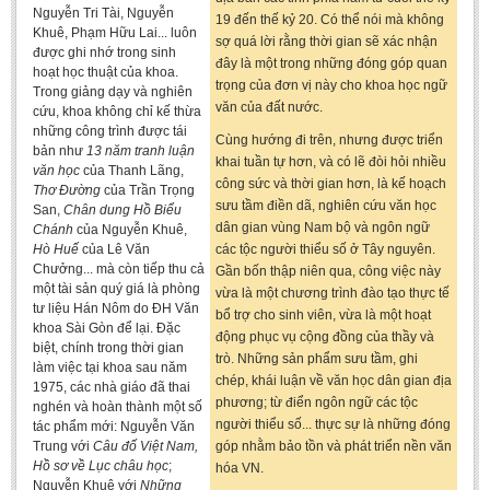
Nguyễn Tri Tài, Nguyễn
19 đến thế kỷ 20. Có thể nói mà không
BA, MA, PhD. Theses
Khuê, Phạm Hữu Lai... luôn
sợ quá lời rằng thời gian sẽ xác nhận
được ghi nhớ trong sinh
CONFERENCE
đây là một trong những đóng góp quan
hoạt học thuật của khoa.
trọng của đơn vị này cho khoa học ngữ
Trong giảng dạy và nghiên
Studies on Vietnamese and Korean Literature and Films
văn của đất nước.
cứu, khoa không chỉ kế thừa
những công trình được tái
Modernization process in Japanese literature and in the literatures of
Cùng hướng đi trên, nhưng được triển
bản như
13 năm tranh luận
East-Asian region
khai tuần tự hơn, và có lẽ đòi hỏi nhiều
văn học
của Thanh Lãng,
công sức và thời gian hơn, là kế hoạch
Studies on Sinology & Nom
Thơ Đường
của Trần Trọng
sưu tầm điền dã, nghiên cứu văn học
San,
Chân dung Hồ Biểu
Vietnamese and Japanese Literature Viewed from an East Asian
dân gian vùng Nam bộ và ngôn ngữ
Chánh
của Nguyễn Khuê,
Perspective
Hò Huế
của Lê Văn
các tộc người thiểu số ở Tây nguyên.
Chưởng... mà còn tiếp thu cả
Gần bốn thập niên qua, công việc này
To Build a Standard Orthography in Schools and the Media
một tài sản quý giá là phòng
vừa là một chương trình đào tạo thực tế
tư liệu Hán Nôm do ĐH Văn
80 Years of New Poetry and the Self-Reliant Literary Group
bổ trợ cho sinh viên, vừa là một hoạt
khoa Sài Gòn để lại. Đặc
động phục vụ cộng đồng của thầy và
biệt, chính trong thời gian
ALUMNI
trò. Những sản phẩm sưu tầm, ghi
làm việc tại khoa sau năm
chép, khái luận về văn học dân gian địa
1975, các nhà giáo đã thai
Alumni Association
phương; từ điển ngôn ngữ các tộc
nghén và hoàn thành một số
người thiểu số... thực sự là những đóng
Scholarship Fund
tác phẩm mới: Nguyễn Văn
Trung với
Câu đố Việt Nam,
góp nhằm bảo tồn và phát triển nền văn
STUDENT ACTIVITIES
Hồ sơ về Lục châu học
;
hóa VN.
Nguyễn Khuê với
Những