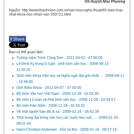
GS Huỳnh Như Phương
Nguồn: http://www.thanhnien.com.vn/van-hoa-nghe-thuat/40-nam-hop-
nhat-khoa-hoc-nhan-van-550721.html
f
Share
Bạn có thể quan tâm:
Tưởng niệm Trịnh Công Sơn
-
2011-04-01 - 07:00:00
Lê Đình Kỵ trong lý luận - phê bình văn học
-
2008-09-13 -
11:45:20
Sinh viên Khoa Văn học và Ngôn ngữ đạt giải nhất ...
-
2008-09-17
- 10:46:00
Giới thiệu Khoa
-
2012-04-07 - 07:00:00
Bộ môn Văn học Việt Nam
-
2008-12-28 - 02:54:30
Bộ môn Lý luận và Phê bình văn học
-
2008-12-28 - 02:54:57
Bộ môn Hán Nôm
-
2008-12-28 - 02:56:32
Về một người bạn đã đi xa
-
2009-01-16 - 08:42:39
Thời trung đại trong văn học các nước khu vực ...
-
2009-01-16 -
09:01:49
Hans Christian Andersen - Đời và thơ
-
2009-01-16 - 09:27:19