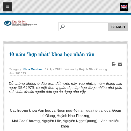
06
08
2026
HOME
ABOUT FL
Faculty of Literature
Departments
40 năm 'hợp nhất' khoa học nhân văn
Department of Vietnamese Literature
Department of Literary Theory and Criticism
Print
Email
Category:
Khoa Văn học
12
Apr
2015
Written by
Huỳnh Như Phương
Hits:
101039
Department of Foreign Literatures and Comparative Literature
Dễ chừng không ở đâu trên đất nước này, vào những năm tháng sau
Department of Sinology-Nom Studies
ngày 30.4.1975, có một đơn vị giáo dục tập hợp được nhiều nhà giáo
xuất thân từ các nguồn đào tạo đa dạng như vậy.
Department of Arts Studies
Center of Sinology and Nom Studies
Các trưởng khoa Văn học và Ngôn ngữ 40 năm qua (từ trái qua: Đoàn
Images - Events
Lê Giang, Huỳnh Như Phương,
Mai Cao Chương, Nguyễn Lộc, Nguyễn Ngọc Quang) - Ảnh: tư liệu
ACADEMIC
khoa