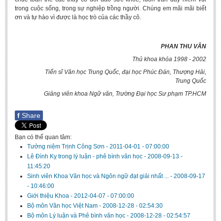
trong cuộc sống, trong sự nghiệp trồng người. Chúng em mãi mãi biết
ơn và tự hào vì được là học trò của các thầy cô.
PHAN THU VÂN
Thủ khoa khóa 1998 - 2002
Tiến sĩ Văn học Trung Quốc, đại học Phúc Đán, Thượng Hải,
Trung Quốc
Giảng viên khoa Ngữ văn, Trường Đại học Sư phạm TP.HCM
f
Share
Bạn có thể quan tâm:
Tưởng niệm Trịnh Công Sơn
-
2011-04-01 - 07:00:00
Lê Đình Kỵ trong lý luận - phê bình văn học
-
2008-09-13 -
11:45:20
Sinh viên Khoa Văn học và Ngôn ngữ đạt giải nhất ...
-
2008-09-17
- 10:46:00
Giới thiệu Khoa
-
2012-04-07 - 07:00:00
Bộ môn Văn học Việt Nam
-
2008-12-28 - 02:54:30
Bộ môn Lý luận và Phê bình văn học
-
2008-12-28 - 02:54:57