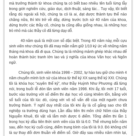
mà trưởng thành từ khoa chúng ta có biết bao nhiêu tên tuổi lừng lẫy
BA, MA, PhD. Theses
trong giới nghiên cứu, giáo dục, dịch thuật, sáng tác... Tuy vậy, tôi biết
rằng dù ngoài xã hội, chúng ta có là ai, đạt được thành tựu thế nào
CONFERENCE
chăng nữa, thì khi trở về đây, đứng trước lịch sử 40 năm của khoa,
đứng trước các thầy cô, chúng ta cũng đều giống nhau, là những học
Studies on Vietnamese and Korean Literature and Films
trò nhỏ mà các thầy cô đã từng dạy dỗ.
Modernization process in Japanese literature and in the literatures of
40 năm quả là một con số đặc biệt. Trong 40 năm này, mỗi cựu
East-Asian region
sinh viên như chúng tôi đã may mắn nắm giữ 1/10 ký ức về những năm
tháng mà khoa đã đi qua. Chúng ta là những mảnh ghép khác nhau để
Studies on Sinology & Nom
hoàn thành bức tranh lớn lao và ý nghĩa của khoa Văn học và Ngôn
Vietnamese and Japanese Literature Viewed from an East Asian
ngữ.
Perspective
Chúng tôi, sinh viên khóa 1998 – 2002, tự hào lưu giữ cho mình 4
To Build a Standard Orthography in Schools and the Media
năm chuyển mình lịch sử của khoa từ thế kỷ XX sang thế kỷ XXI. Chúng
tôi là khóa học “xuyên thế kỷ”, như thầy Huỳnh Như Phương đã từng
80 Years of New Poetry and the Self-Reliant Literary Group
nói, trong buổi lễ đón tân sinh viên năm 1998. Khi ấy, tôi mới 17 tuổi,
bước vào trường với số điểm thi đại học vô cùng khiêm tốn, bằng với
ALUMNI
số tuổi của tôi lúc đó, cùng với vô số vấn đề của một người chưa
trưởng thành. Ý nghĩ duy nhất của tôi khi ấy là cố gắng sao cho tốt
Alumni Association
nghiệp ra trường đúng hạn. Lần đầu tiên thi môn chữ Nôm của thầy
Nguyễn Khuê, tôi vật vã lắm mới được 6 điểm. Tổng điểm thi lần 1
Scholarship Fund
trong học kỳ đầu tiên thời sinh viên của tôi là 6.0. Thế nhưng bốn năm
sau, đến học kỳ cuối cùng, điểm trung bình của tôi là 9.0. Đó không chỉ
STUDENT ACTIVITIES
là sự thay đổi đơn thuần về điểm số. Giờ đây sau nhiều năm nhìn lại,