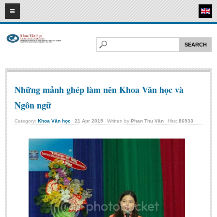
10
08
2026
HOME
ABOUT FL
Faculty of Literature
Departments
Những mảnh ghép làm nên Khoa Văn học và
Department of Vietnamese Literature
Ngôn ngữ
Department of Literary Theory and Criticism
Category:
Khoa Văn học
21
Apr
2015
Written by
Phan Thu Vân
Hits:
86933
Department of Foreign Literatures and Comparative Literature
Department of Sinology-Nom Studies
Department of Arts Studies
Center of Sinology and Nom Studies
Images - Events
ACADEMIC