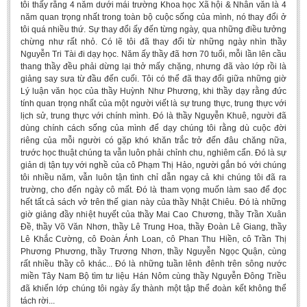
tôi thấy rằng 4 năm dưới mái trường Khoa học Xã hội & Nhân văn là 4
Literature Club
năm quan trọng nhất trong toàn bộ cuộc sống của mình, nó thay đổi ở
tôi quá nhiều thứ. Sự thay đổi ấy đến từng ngày, qua những điều tưởng
Calligraphy Club
chừng như rất nhỏ. Có lẽ tôi đã thay đổi từ những ngày nhìn thầy
Nguyễn Tri Tài đi dạy học. Năm ấy thầy đã hơn 70 tuổi, mỗi lần lên cầu
thang thầy đều phải dừng lại thở mấy chặng, nhưng đã vào lớp rồi là
giảng say sưa từ đầu đến cuối. Tôi có thể đã thay đổi giữa những giờ
Lý luận văn học của thầy Huỳnh Như Phương, khi thầy dạy rằng đức
tính quan trọng nhất của một người viết là sự trung thực, trung thực với
lịch sử, trung thực với chính mình. Đó là thầy Nguyễn Khuê, người đã
dùng chính cách sống của mình để dạy chúng tôi rằng dù cuộc đời
riêng của mỗi người có gặp khó khăn trắc trở đến đâu chăng nữa,
trước học thuật chúng ta vẫn luôn phải chỉnh chu, nghiêm cẩn. Đó là sự
giản dị tận tụy với nghề của cô Phạm Thị Hảo, người gắn bó với chúng
tôi nhiều năm, vẫn luôn tận tình chỉ dẫn ngay cả khi chúng tôi đã ra
trường, cho đến ngày cô mất. Đó là tham vọng muốn làm sao để đọc
hết tất cả sách vở trên thế gian này của thầy Nhật Chiêu. Đó là những
giờ giảng đầy nhiệt huyết của thầy Mai Cao Chương, thầy Trần Xuân
Đề, thầy Võ Văn Nhơn, thầy Lê Trung Hoa, thầy Đoàn Lê Giang, thầy
Lê Khắc Cường,
cô Đoàn Ánh Loan, cô Phan Thu Hiền, cô Trần Thị
Phương Phương, thầy Trương Nhơn, thầy Nguyễn Ngọc Quận, cùng
rất nhiều thầy cô khác... Đó là những tuần lênh đênh trên sông nước
miền Tây Nam Bộ tìm tư liệu Hán Nôm cùng thầy Nguyễn Đông Triều
đã khiến lớp chúng tôi ngày ấy thành một tập thể đoàn kết không thể
tách rời...