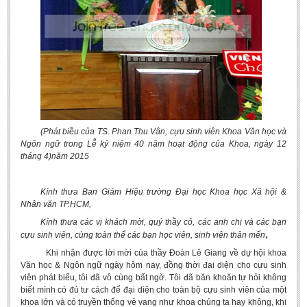
Undergraduate: Regular Degree
Undergraduate: Honor Degree
Postgraduate
LITERARY WRITINGS & TRANSLATING
RESEARCH
Sinology & Nom
(Phát biều của TS. Phan Thu Vân, cựu sinh viên Khoa Văn học và
Ngôn ngữ trong Lễ kỷ niệm 40 năm hoạt động của Khoa, ngày 12
Linguistics
tháng 4
)
năm
2015
Vietnamese Folk Culture
Kính thưa Ban Giám Hiệu trường Đại học Khoa học Xã hội
&
Literary Theory & Criticism
Nhân văn TP.HCM,
Vietnamese Literature
Kính thưa các vị khách mời, quý thầy cô, các anh chị và các bạn
,
Foreign Literatures & Comparative Literature
cựu sinh viên, cùng toàn thể các bạn học viên, sinh viên thân mến
Khi nhận được lời mời của thầy Đoàn Lê Giang về dự hội khoa
Theater and Film
Văn học & Ngôn ngữ ngày hôm nay, đồng thời đại diện cho cựu sinh
Culture - History - Philosophy
viên phát biểu, tôi đã vô cùng bất ngờ. Tôi đã băn khoăn tự hỏi không
biết mình có đủ tư cách để đại diện cho toàn bộ cựu sinh viên của một
Education
khoa lớn và có truyền thống vẻ vang như khoa chúng ta hay không, khi