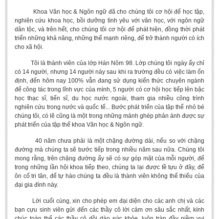
Khoa Văn học & Ngôn ngữ đã cho chúng tôi cơ hội để học tập,
nghiên cứu khoa học, bồi dưỡng tình yêu với văn học, với ngôn ngữ
dân tộc, và trên hết, cho chúng tôi cơ hội để phát hiện, đồng thời phát
triển những khả năng, những thế mạnh riêng, để trở thành người có ích
cho xã hội.
Tôi là thành viên của lớp Hán Nôm 98. Lớp chúng tôi ngày ấy chỉ
có 14 người, nhưng 14 người này sau khi ra trường đều có việc làm ổn
định, đến hôm nay 100% vẫn đang sử dụng kiến thức chuyên ngành
để công tác trong lĩnh vực của mình, 5 người có cơ hội học tiếp lên bậc
học thạc sĩ, tiến sĩ, du học nước ngoài, tham gia nhiều công trình
nghiên cứu trong nước và quốc tế... Bước phát triển của tập thể nhỏ bé
chúng tôi, có lẽ cũng là một trong những mảnh ghép phản ánh được sự
phát triển của tập thể khoa Văn học & Ngôn ngữ.
40 năm chưa phải là một chặng đường dài, nếu so với chặng
đường mà chúng ta sẽ bước tiếp trong nhiều năm sau nữa. Chúng tôi
mong rằng, trên chặng đường ấy sẽ có sự góp mặt của mỗi người, để
trong những lần hội khoa tiếp theo, chúng ta lại được tề tựu ở đây, để
ôn cố tri tân, để tự hào chúng ta đều là thành viên không thể thiếu của
đại gia đình này.
Lời cuối cùng, xin cho phép em đại diện cho các anh chị và các
bạn cựu sinh viên gửi đến các thầy cô lời cảm ơn sâu sắc nhất, kính
chúc toàn thể các thầy cô dồi dào sức khỏe, luôn tràn đầy niềm vui