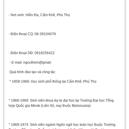
Undergraduate: Regular Degree
Undergraduate: Honor Degree
- Nơi sinh: Hiền Đa, Cẩm Khê, Phú Thọ
Postgraduate
LITERARY WRITINGS & TRANSLATING
- Điện thoại CQ: 08-39104078
RESEARCH
- Điện thoại DĐ: 0918256422
Sinology & Nom
- E-mail: ngocthem@gmail.
Linguistics
Vietnamese Folk Culture
Quá trình đào tạo và công tác
Literary Theory & Criticism
* 1958-1968: Học sinh phổ thông tại Cẩm Khê, Phú Thọ
Vietnamese Literature
Foreign Literatures & Comparative Literature
* 1968-1969: Sinh viên khoa dự bị đại học tại Trường Đại học Tổng
hợp Quốc gia Minsk (Liên Xô, nay thuộc Bielorussia)
Theater and Film
Culture - History - Philosophy
* 1969-1974: Sinh viên ngành Ngôn ngữ học toán học thuộc Trường
Education