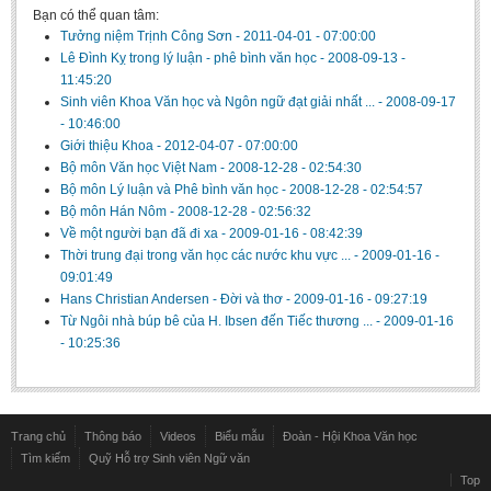
Bạn có thể quan tâm:
Tưởng niệm Trịnh Công Sơn
-
2011-04-01 - 07:00:00
Lê Đình Kỵ trong lý luận - phê bình văn học
-
2008-09-13 -
11:45:20
Sinh viên Khoa Văn học và Ngôn ngữ đạt giải nhất ...
-
2008-09-17
- 10:46:00
Giới thiệu Khoa
-
2012-04-07 - 07:00:00
Bộ môn Văn học Việt Nam
-
2008-12-28 - 02:54:30
Bộ môn Lý luận và Phê bình văn học
-
2008-12-28 - 02:54:57
Bộ môn Hán Nôm
-
2008-12-28 - 02:56:32
Về một người bạn đã đi xa
-
2009-01-16 - 08:42:39
Thời trung đại trong văn học các nước khu vực ...
-
2009-01-16 -
09:01:49
Hans Christian Andersen - Đời và thơ
-
2009-01-16 - 09:27:19
Từ Ngôi nhà búp bê của H. Ibsen đến Tiếc thương ...
-
2009-01-16
- 10:25:36
Trang chủ
Thông báo
Videos
Biểu mẫu
Đoàn - Hội Khoa Văn học
Tìm kiếm
Quỹ Hỗ trợ Sinh viên Ngữ văn
Top