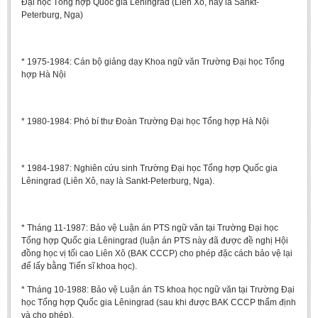
Đại học Tổng hợp Quốc gia Lêningrad (Liên Xô, nay là Sankt-
BA, MA, PhD. Theses
Peterburg, Nga)
CONFERENCE
* 1975-1984: Cán bộ giảng dạy Khoa ngữ văn Trường Đại học Tổng
Studies on Vietnamese and Korean Literature and Films
hợp Hà Nội
Modernization process in Japanese literature and in the literatures of
East-Asian region
* 1980-1984: Phó bí thư Đoàn Trường Đại học Tổng hợp Hà Nội
Studies on Sinology & Nom
Vietnamese and Japanese Literature Viewed from an East Asian
Perspective
* 1984-1987: Nghiên cứu sinh Trường Đại học Tổng hợp Quốc gia
To Build a Standard Orthography in Schools and the Media
Lêningrad (Liên Xô, nay là Sankt-Peterburg, Nga).
80 Years of New Poetry and the Self-Reliant Literary Group
ALUMNI
* Tháng 11-1987: Bảo vệ Luận án PTS ngữ văn tại Trường Đại học
Tổng hợp Quốc gia Lêningrad (luận án PTS này đã được đề nghị Hội
đồng học vị tối cao Liên Xô (BAK CCCP) cho phép đặc cách bảo vệ lại
Alumni Association
để lấy bằng Tiến sĩ khoa học).
Scholarship Fund
* Tháng 10-1988: Bảo vệ Luận án TS khoa học ngữ văn tại Trường Đại
STUDENT ACTIVITIES
học Tổng hợp Quốc gia Lêningrad (sau khi được BAK CCCP thẩm định
và cho phép).