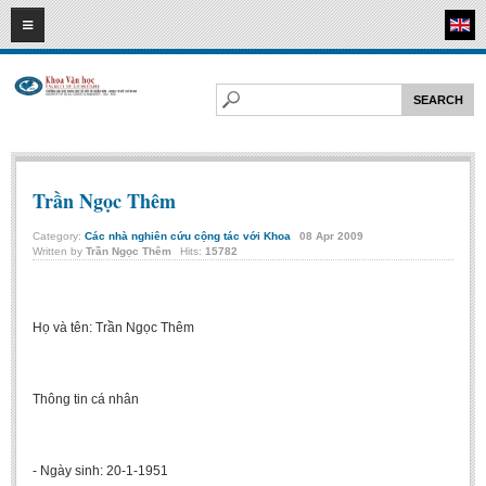
07
08
2026
HOME
ABOUT FL
Faculty of Literature
Departments
Trần Ngọc Thêm
Department of Vietnamese Literature
Category:
Các nhà nghiên cứu cộng tác với Khoa
08
Apr
2009
Written by
Trần Ngọc Thêm
Hits:
15782
Department of Literary Theory and Criticism
Department of Foreign Literatures and Comparative Literature
Department of Sinology-Nom Studies
Họ và tên: Trần Ngọc Thêm
Department of Arts Studies
Center of Sinology and Nom Studies
Thông tin cá nhân
Images - Events
ACADEMIC
- Ngày sinh: 20-1-1951