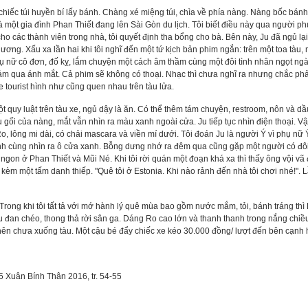
chiếc túi huyền bí lấy bánh. Chàng xé miệng túi, chìa về phía nàng. Nàng bốc bán
à một gia đình Phan Thiết đang lên Sài Gòn du lịch. Tôi biết điều này qua người ph
o các thành viên trong nhà, tôi quyết định tha bổng cho bà. Bên này, Ju đã ngủ lại.
thương. Xấu xa lần hai khi tôi nghĩ đến một tứ kịch bản phim ngắn: trên một toa tàu
ụ nữ cô đơn, đố kỵ, lắm chuyện một cách âm thầm cùng một đôi tình nhân ngọt ngào
cảm qua ánh mắt. Cả phim sẽ không có thoại. Nhạc thì chưa nghĩ ra nhưng chắc p
e tourist hình như cũng quen nhau trên tàu lửa.
một quy luật trên tàu xe, ngủ dậy là ăn. Có thể thêm tám chuyện, restroom, nôn và d
 gối của nàng, mắt vẫn nhìn ra màu xanh ngoài cửa. Ju tiếp tục nhìn điện thoại. V
lông mi dài, có chải mascara và viền mí dưới. Tôi đoán Ju là người Ý vì phụ nữ Ý
anh cùng nhìn ra ô cửa xanh. Bỗng dưng nhớ ra đêm qua cũng gặp một người có đô
gon ở Phan Thiết và Mũi Né. Khi tôi rời quán một đoạn khá xa thì thấy ông vội vã đ
èm một tấm danh thiếp. "Quê tôi ở Estonia. Khi nào rảnh đến nhà tôi chơi nhé!". Lầ
 Trong khi tôi tất tả với mớ hành lý quê mùa bao gồm nước mắm, tỏi, bánh tráng thì
 đu đan chéo, thong thả rời sân ga. Dáng Ro cao lớn và thanh thanh trong nắng ch
nên chưa xuống tàu. Một cậu bé đẩy chiếc xe kéo 30.000 đồng/ lượt đến bên cạnh h
 Xuân Bính Thân 2016, tr. 54-55