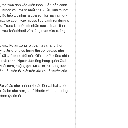
h, mắt vẫn dán vào điện thoại. Bàn bên cạnh
ụ nữ có volume to nhất nhà - điều làm tôi hơi
 Ro tiếp tục nhìn ra cửa sổ. Tôi nảy ra một ý
, máy sẽ zoom vào một số tiểu cảnh rồi dừng ở
. Trong khi nữ tình nhân ngủ thì nam tình
hải vừa khắc khoải vừa lãng mạn vừa cuồng
ầu gió. Ro ăn xong rồi. Bàn tay chàng thon
ậy là Ju không có hứng thú với cửa sổ như
 rất chú trọng đôi mắt. Giá như Ju cũng nhìn
i mắt xanh. Người đàn ông trong quán Crab
uổi theo, miệng gọi "Miss, miss!". Ông trao
n đầu tiên tôi biết trên đời có đất nước của
 Ro và Ju nhẹ nhàng khoác lên vai hai chiếc
iều. Ju bé nhỏ hơn, khoẻ khoắn và nhanh nhẹn.
ành lý của tôi.