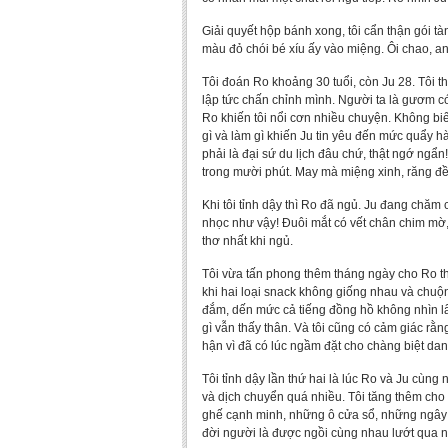
Giải quyết hộp bánh xong, tôi cẩn thận gói t
màu đỏ chói bé xíu ấy vào miệng. Ôi chao, 
Tôi đoán Ro khoảng 30 tuổi, còn Ju 28. Tôi t
lập tức chấn chỉnh mình. Người ta là gươm có 
Ro khiến tôi nổi cơn nhiều chuyện. Không bi
gì và làm gì khiến Ju tin yêu đến mức quẩy h
phải là đại sứ du lịch đâu chứ, thật ngớ ngẩn
trong mười phút. May mà miệng xinh, răng đề
Khi tôi tỉnh dậy thì Ro đã ngủ. Ju đang chăm 
nhọc như vậy! Đuôi mắt có vết chân chim mờ, k
thơ nhất khi ngủ.
Tôi vừa tấn phong thêm tháng ngày cho Ro thì
khi hai loại snack không giống nhau và chuộn
đắm, dến mức cả tiếng đồng hồ không nhìn l
gì vẫn thấy thân. Và tôi cũng có cảm giác rằ
hận vì đã có lúc ngầm đặt cho chàng biệt da
Tôi tỉnh dậy lần thứ hai là lúc Ro và Ju cùng
và dịch chuyển quá nhiều. Tôi tăng thêm cho 
ghế cạnh minh, những ô cửa sổ, những ngây n
đời người là được ngồi cùng nhau lướt qua 