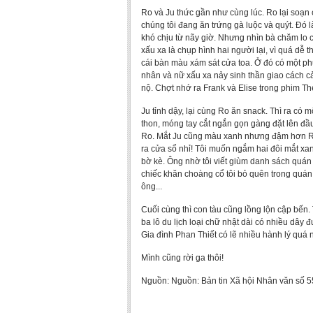
Ro và Ju thức gần như cùng lúc. Ro lại soạn 
chúng tôi đang ăn trứng gà luộc và quýt. Đó l
khó chịu từ nãy giờ. Nhưng nhìn bà chăm lo ch
xấu xa là chụp hình hai người lại, vì quá dễ 
cái bàn màu xám sát cửa toa. Ở đó có một ph
nhân và nữ xấu xa nảy sinh thần giao cách 
nộ. Chợt nhớ ra Frank và Elise trong phim Th
Ju tỉnh dậy, lại cùng Ro ăn snack. Thì ra có 
thon, móng tay cắt ngắn gọn gàng đặt lên đầu
Ro. Mắt Ju cũng màu xanh nhưng đậm hơn Ro, 
ra cửa sổ nhỉ! Tôi muốn ngắm hai đôi mắt x
bờ kè. Ông nhờ tôi viết giùm danh sách quán n
chiếc khăn choàng cổ tôi bỏ quên trong quán k
ông...
Cuối cùng thì con tàu cũng lồng lộn cập bến.
ba lô du lịch loại chữ nhật dài có nhiều dây
Gia đình Phan Thiết có lẽ nhiều hành lý quá 
Mình cũng rời ga thôi!
Nguồn: Nguồn: Bản tin Xã hội Nhân văn số 55