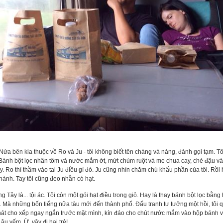
ửa bên kia thuộc về Ro và Ju - tôi không biết tên chàng và nàng, đành gọi tạm. 
ánh bột lọc nhân tôm và nước mắm ớt, mứt chùm ruột và me chua cay, chè đậu ván 
y. Ro thì thầm vào tai Ju điều gì đó. Ju cũng nhìn chăm chú khẩu phần của tôi. Rồi 
hành. Tay tôi cũng đeo nhẫn có hạt.
Tây là... tội ác. Tôi còn một gói hạt điều trong giỏ. Hay là thay bánh bột lọc bằ
ội. Mà những bốn tiếng nữa tàu mới đến thành phố. Đấu tranh tư tưởng một hồi, tôi 
 phát cho xếp ngay ngắn trước mặt mình, kín đáo cho chút nước mắm vào hộp bánh v
âu yếm. Ừ, vậy đi hai trẻ!