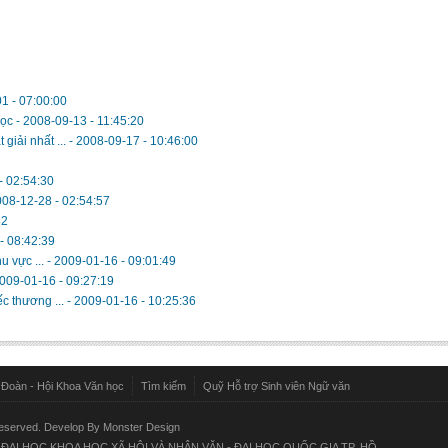
1 - 07:00:00
học
-
2008-09-13 - 11:45:20
giải nhất ...
-
2008-09-17 - 10:46:00
- 02:54:30
08-12-28 - 02:54:57
32
- 08:42:39
u vực ...
-
2009-01-16 - 09:01:49
009-01-16 - 09:27:19
c thương ...
-
2009-01-16 - 10:25:36
Đoàn - Hội Khoa Văn học
Tìm kiếm
Quỹ Hỗ trợ Sinh viên Ngữ văn
Reserved. Develop By
Monster Design
I HỌC KHOA HỌC XÃ HỘI VÀ NHÂN VĂN - ĐẠI HỌC QUỐC GIA TP. HỒ