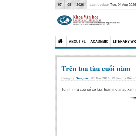
07
08
2026
Last update
Tue, 04 Aug 202
ABOUT FL
ACADEMIC
LITERARY WR
Trên toa tàu cuối năm
Category:
Sáng tác
01
Mar
2016
Written by
Diễm 
Tôi nhìn ra cửa sổ xe lửa, toàn một màu xanh