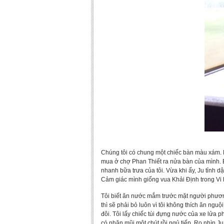
Chúng tôi có chung một chiếc bàn màu xám. N
mua ở chợ Phan Thiết ra nửa bàn của mình. B
nhanh bữa trưa của tôi. Vừa khi ấy, Ju tỉnh dậ
Cảm giác mình giống vua Khải Định trong Vi 
Tôi biết ăn nước mắm trước mặt người phương 
thì sẽ phải bỏ luôn vì tôi không thích ăn ngu
đôi. Tôi lấy chiếc túi đựng nước của xe lửa
có nhăn mũi một chút rồi ngủ tiếp. Ro nhìn Ju 