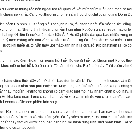
àn dư đem ra thùng rác bên ngoài toa rồi quay về với mứt chùm ruột. Ánh mắt Ro hơi
anh chàng này chắc đang xót thương cho nền ẩm thực chút chít của một mụ Đông D
hích cách Ro nhìn Ju. Không hiểu sao, nhìn Ro, tôi chạnh nhớ đến một người, cũng 
chủ rồi nha. Nhưng thỉnh thoảng tôi vẫn trộm nhìn Ro, đơn giản vì trước mặt tôi là
ết hai người đến từ nước nào của châu Âu? Họ đã phiêu dạt qua bao nhiêu vùng mi
ành lý theo chàng đến một vùng xa lắc? Không dưng tôi thầm cảm ơn và thấy tự hào
! Trước khi thiếp đi, tôi vẫn thấy đôi mắt xanh nhìn ra cửa sổ. Kịp phát hiện ra Ro 
u.
chú nhìn vào điện thoại. Tôi hoảng hốt thấy Ro già đi thấy rõ. Khuôn mặt Ro lúc thức
hoé miệng hơi trễ kiểu ông già. Tôi tăng thêm cho Ro 5 tuổi đây. Thật buồn vì trướ
 chàng cũng thức dậy và mở chiếc bao đen huyền bí, lấy ra hai bịch snack và một g
g loại snack hình nón phù thuỷ hơn. May quá, bạn í trẻ trở lại rồi. Ăn xong, chàng
ấy nhau một lần. Nhưng tôi không có cảm giác mệt mỏi hay nhàm chán ở đôi này. 
ng Ro khá lãng mạn, trong cách chàng vỗ vỗ vào vai mình để yêu cầu Ju áp đầu vào đ
nh Leonardo Dicapro phiên bản sơ ý.
 ngủ. Ro lại già nữa rồi, giống như câu chuyện thời gian bị mất. Lần này có chút qu
Ro 3 tuổi. Vừa chua xót vừa bình yên, tôi lấy sách ra đọc, được một chút thì đầu l
gất ngày thơ khi được ngồi bên cạnh người mình rung rinh suốt hành trình. Tôi ng
những ô cửa màu xanh.