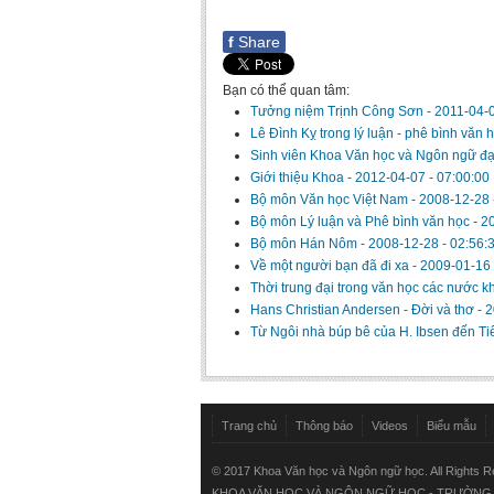
f
Share
Bạn có thể quan tâm:
Tưởng niệm Trịnh Công Sơn
-
2011-04-0
Lê Đình Kỵ trong lý luận - phê bình văn 
Sinh viên Khoa Văn học và Ngôn ngữ đạt 
Giới thiệu Khoa
-
2012-04-07 - 07:00:00
Bộ môn Văn học Việt Nam
-
2008-12-28 
Bộ môn Lý luận và Phê bình văn học
-
20
Bộ môn Hán Nôm
-
2008-12-28 - 02:56:
Về một người bạn đã đi xa
-
2009-01-16 
Thời trung đại trong văn học các nước kh
Hans Christian Andersen - Đời và thơ
-
2
Từ Ngôi nhà búp bê của H. Ibsen đến Tiế
Trang chủ
Thông báo
Videos
Biểu mẫu
© 2017 Khoa Văn học và Ngôn ngữ học. All Rights 
KHOA VĂN HỌC VÀ NGÔN NGỮ HỌC - TRƯỜNG ĐẠ