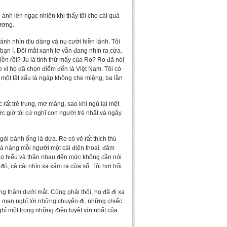
 ánh lên ngạc nhiên khi thấy tôi cho cái quả
ương.
ánh nhìn dịu dàng và nụ cười hiền lành. Tôi
 bạn í. Đôi mắt xanh lơ vẫn đang nhìn ra cửa.
ền rồi? Ju là tình thứ mấy của Ro? Ro đã nói
 vì họ đã chọn điểm đến là Việt Nam. Tôi có
có một tật xấu là ngáp không che miệng, ba lần
 rất trẻ trung, mơ màng, sao khi ngủ lại mệt
c giờ tôi cứ nghĩ con người trẻ nhất và ngây
ói bánh ống lá dứa. Ro có vẻ rất thích thú
 và nàng mỗi người một cái điện thoại, đăm
Họ hiểu và thân nhau đến mức không cần nói
ó, cả cái nhìn xa xăm ra cửa sổ. Tôi hơi hối
ầng thâm dưới mắt. Cũng phải thôi, họ đã đi xa
an man nghĩ tới những chuyến đi, những chiếc
hĩ một trong những điều tuyệt vời nhất của