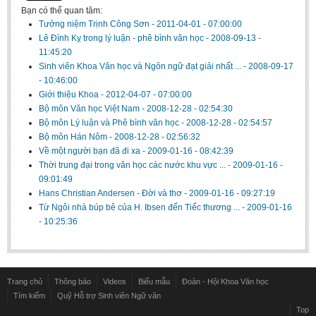
Bạn có thể quan tâm:
BA, MA, PhD. Theses
Tưởng niệm Trịnh Công Sơn
-
2011-04-01 - 07:00:00
CONFERENCE
Lê Đình Kỵ trong lý luận - phê bình văn học
-
2008-09-13 -
11:45:20
Studies on Vietnamese and Korean Literature and Films
Sinh viên Khoa Văn học và Ngôn ngữ đạt giải nhất ...
-
2008-09-17
- 10:46:00
Modernization process in Japanese literature and in the literatures of
Giới thiệu Khoa
-
2012-04-07 - 07:00:00
East-Asian region
Bộ môn Văn học Việt Nam
-
2008-12-28 - 02:54:30
Studies on Sinology & Nom
Bộ môn Lý luận và Phê bình văn học
-
2008-12-28 - 02:54:57
Bộ môn Hán Nôm
-
2008-12-28 - 02:56:32
Vietnamese and Japanese Literature Viewed from an East Asian
Về một người bạn đã đi xa
-
2009-01-16 - 08:42:39
Perspective
Thời trung đại trong văn học các nước khu vực ...
-
2009-01-16 -
09:01:49
To Build a Standard Orthography in Schools and the Media
Hans Christian Andersen - Đời và thơ
-
2009-01-16 - 09:27:19
80 Years of New Poetry and the Self-Reliant Literary Group
Từ Ngôi nhà búp bê của H. Ibsen đến Tiếc thương ...
-
2009-01-16
- 10:25:36
ALUMNI
Alumni Association
Scholarship Fund
Trang chủ
Thông báo
Videos
Biểu mẫu
Đoàn - Hội Khoa Văn học
Tìm kiếm
Quỹ Hỗ trợ Sinh viên Ngữ văn
STUDENT ACTIVITIES
Top