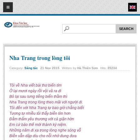
08
08
2026
HOME
ABOUT FL
Faculty of Literature
Departments
Nha Trang trong lòng tôi
Department of Vietnamese Literature
Category:
Sáng tác
21
Nov
2015
Written by
Hà Thiên Sơn
Hits:
35234
Department of Literary Theory and Criticism
Department of Foreign Literatures and Comparative Literature
Tôi về Nha viết bài thơ biển tím
Ở lại mươi ngày rồi vội vã ra đi
Department of Sinology-Nom Studies
Bỏ lại sau lưng tiếng biển thầm thì
Department of Arts Studies
Nha Trang trong lòng theo mãi với người đi.
Tôi đến với Nha Trang tự bao giờ chẳng biết
Center of Sinology and Nom Studies
Tương tư nhiều tôi thấy biển tím hơn
Đằm thắm yêu thương với cả giận hờn
Images - Events
Em cứ bảo thế mới thành kỷ niệm.
Những năm đi xa trong lòng nghe sóng vỗ
ACADEMIC
Biển vẫn dập dìu cho nỗi nhớ đung đưa