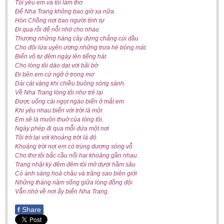
Tôi yêu em và tôi làm thơ
Undergraduate: Regular Degree
Để Nha Trang không bao giờ xa nữa.
Hòn Chồng nơi bao người tình tự
Undergraduate: Honor Degree
Đi qua rồi để nỗi nhớ cho nhau
Postgraduate
Thương những hàng cây đứng chẳng cúi đầu
Cho đôi lứa uyên ương những trưa hè bóng mát.
LITERARY WRITINGS & TRANSLATING
Biển vô tư đêm ngày lên tiếng hát
Cho lòng tôi dào dạt với bãi bờ
Đi bên em cứ ngỡ ở trong mơ
RESEARCH
Dải cát vàng khi chiều buông sóng sánh.
Về Nha Trang lòng tôi như trẻ lại
Sinology & Nom
Được uống cái ngọt ngào biển ở mắt em
Linguistics
Khi yêu nhau biển với trời là một
Em sẽ là muôn thuở của lòng tôi.
Vietnamese Folk Culture
Ngày phép đi qua mỗi đứa một nơi
Tôi trở lại với khoảng trời lá đỏ
Literary Theory & Criticism
Khoảng trời nơi em có trùng dương sóng vỗ
Cho thơ tôi bắc cầu nối hai khoảng gần nhau.
Vietnamese Literature
Trang nhật ký đêm đêm tôi mở dưới hầm sâu
Foreign Literatures & Comparative Literature
Có ánh sáng hoả châu và trăng sao biên giới
Những tháng năm sống giữa lòng đồng đội
Theater and Film
Vẫn nhớ về nơi ấy biển Nha Trang.
Culture - History - Philosophy
f
Share
Education