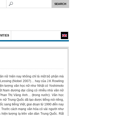
VITIES
 văn nữ hiện nay không chỉ là một bộ phận mà
is Lessing (Nobel 2007)… hay của J.K Rowling
 hiện tượng văn học nữ như Nhật có Yoshimoto
ệt Nam đương đại cũng có nhiều nhà văn nữ
 Phan Thị Vàng Anh… (trong nước). Văn học
n nữ Trung Quốc đã tạo được tiếng nói riêng,
c sang tiếng Việt, giai đoạn từ 1990 đến nay
c. Trước cách mạng văn hóa có vài người như
hiện tượng lạ trên văn đàn Trung Quốc. Rất