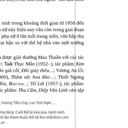
số sinh trong khoảng thời gian từ 1950 đến
n nữ này hiện nay vẫn còn trong giai đoạn
phụ nữ ở lứa tuổi trung niên, vừa hấp thụ
ụt hậu so với thế hệ nhà văn mới trưởng
̀n được giải thưởng Mao Thuẫn với các tác
Taá
y
;
t Thục Mẫn (1952- ), tác phẩm:
Kim
ân già cỗi, Đôi giày thêu…
; Vương An Ức
000),
Thắm sắc hoa đào
…; Thiết Ngưng
;
đóa, B
Trì Lợi (1957-), tác phẩm:
aùt hoa
…
tác phẩm:
Thu Cẩm, Diệp Văn Linh văn tập
, Vương Tiểu Ưng, Lục Tinh Nghi….
xứng đáng. Cuối thế kỷ vừa qua, danh sách
 lão thành thuộc thế hệ thứ nhất Đinh Linh
 Lợi…