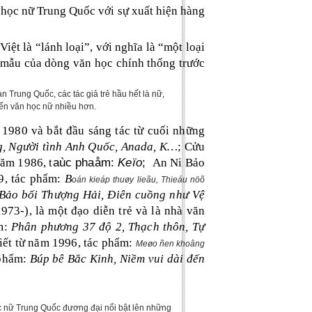
học nữ Trung Quốc với sự xuất hiện hàng
Việt là “lánh loại”, với nghĩa là “một loại
 mẫu của dòng văn học chính thống trước
Trung Quốc, các tác giả trẻ hầu hết là nữ,
đến văn học nữ nhiều hơn.
980 và bắt đầu sáng tác từ cuối những
g, Người tình Anh Quốc, Anada, K…
; Cửu
aùc phaåm:
Keïo
;
năm 1986, t
An Ni Bảo
99, tác phẩm:
B
oán kieáp thuøy lieãu, Thieáu nöõ
Bảo bối Thượng Hải, Điên cuồng như Vệ
73-), là một đạo diễn trẻ và là nhà văn
ẩm:
Phân phương 37 độ 2, Thạch thôn, Tự
iết từ năm 1996, tác phẩm:
Meøo ñen khoâng
 phẩm:
Búp bê Bắc Kinh, Niềm vui dài đến
ọc nữ Trung Quốc đương đại nổi bật lên những