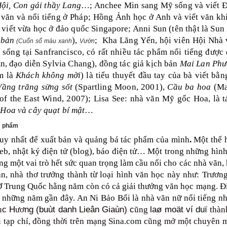
ội, Con gái thầy Lang
…; Anchee Min sang Mỹ sống và viết 
 văn và nổi tiếng ở Pháp; Hồng Ảnh học ở Anh và viết văn k
 viết vừa học ở đảo quốc Singapore; Anni Sun (tên thật là Su
 bản
),
;
Kha Lăng Yến, hội viên Hội Nhà 
(
Cuốn sổ màu xanh
Vườn
 sống tại Sanfrancisco, có rất nhiều tác phẩm nổi tiếng đượ
An, đạo diễn
Sylvia Chang), đồng tác giả kịch bản
Mai Lan Ph
m là
Khách không mời
) là tiểu thuyết đầu tay của bà viết b
Vầng trăng sửng sốt
(Spartling Moon, 2001),
Cầu ba hoa
(Ma
f the East Wind, 2007); Lisa See: nhà văn Mỹ gốc Hoa, là tá
 Hoa và cây quạt bí mật
…
c phẩm
uy nhất để xuất bản và quảng bá tác phẩm của mình
.
Một thế 
eb,
nhật ký điện tử (blog), báo điện tử…
Một trong những hình
óng một vai trò hết sức quan trọng làm cầu nối cho các nhà văn
n, nhà thơ trưởng thành từ loại hình văn học này như: Trươn
rung Quốc hằng năm còn có cả giải thưởng văn học mạng. Điề
 những năm gần đây. An Ni Bảo Bối là nhà văn nữ nổi tiếng nh
c H
ng (
buùt danh Lieân Giaùn)
c
laø moät ví duï
ụ
ươ
ũng
thàn
u tạp chí, đồng thời trên mạng Sina.com cũng mở một chuyên 