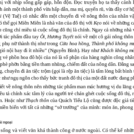
thị với nhịp sống gấp gáp, hỗn độn. Đọc truyện họ ta thấy cảnh 
h ảnh một thành phố vừa hấp dẫn, ma mị, quyến rũ, vừa đầy cơ
i
(Vệ Tuệ) có nhắc đến một chuyến đi về nông thôn của nhân vậ
Có thể gọi Miên Miên là nhà văn của đô thị với
Kẹo
nói về những cạ
h
cũng chỉ miêu tả cuộc sống đô thị là chính. Ngay cả những nhà
ới tác phẩm đầu tay
Ôi, Hương Tuyết
nói về một cô gái nông thôn 
g phụ nữ thành thị như trong
Cửa hoa hồng, Thành phố không m
gió nội bay đi ít nhiều” (Nguyễn Bính). Hay như
Khách không m
g vẻ phồn hoa đô hội của nó là số phận của hàng nghìn công nhân
phè phỡn bằng tiền tham nhũng, chiếm đất của nông dân. Đằng sa
 chuyên đi ăn tiệc trộm (gọi là rệp ăn tiệc) là tấm lòng bất bình
c như ngụ ngôn cho thấy bức tranh đô thị của một đất nước đang p
viết về nông thôn nên những tác phẩm man mác hương vị du lãng 
êu tả chính xác tâm lý của người trẻ chán ghét cuộc sống đô thị,
ân. Hoặc như
Thạch thôn
của Quách Tiểu Lộ cũng được độc giả ti
miền biển với tất cả những “sở trường” của mình: món ăn, phong 
i ngoại
 sống và viết văn khá thành công ở nước ngoài. Có thể kể nhữ