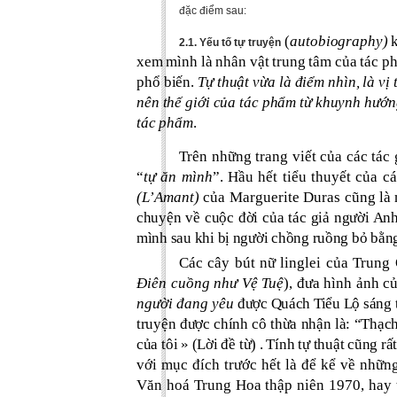
đặc điểm sau:
(
autobiography)
k
2.1. Yếu tố tự truyện
xem mình là nhân vật trung tâm của tác ph
phổ biến.
Tự thuật vừa là điểm nhìn, là vị
nên thế giới của tác phẩm từ khuynh hướng
tác phẩm
.
Trên những trang viết của các tác
“
tự ăn mình
”. Hầu hết tiểu thuyết của cá
(L’Amant)
của Marguerite Duras cũng là 
chuyện về cuộc đời của tác giả người Anh 
mình sau khi bị người chồng ruồng bỏ bằn
Các cây bút nữ linglei của Trung
Điên cuồng như Vệ Tuệ
), đưa hình ảnh c
người đang yêu
được Quách Tiểu Lộ sáng t
truyện được chính cô thừa nhận là: “Thạch 
của tôi » (Lời đề từ)
. Tính tự thuật cũng rấ
với mục đích trước hết là để kể về nhữn
Văn hoá Trung Hoa thập niên 1970, hay