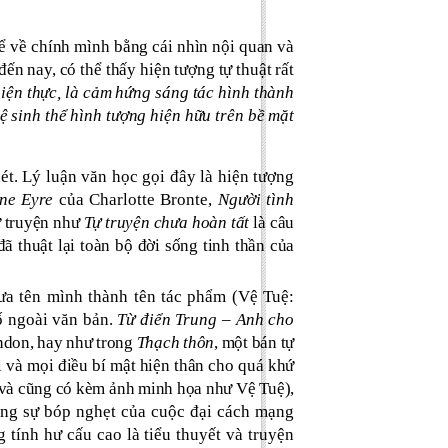
kể về chính mình bằng cái nhìn nội quan và
n nay, có thể thấy hiện tượng tự thuật rất
 hiện thực, là cảm hứng sáng tác hình thành
ệ sinh thể hình tượng hiện hữu trên bề mặt
ét. Lý luận văn học gọi đây là hiện tượng
ne Eyre
của Charlotte Bronte,
Người tình
ự truyện như
Tự truyện chưa hoàn tất
là câu
ã thuật lại toàn bộ đời sống tinh thần của
đưa tên mình thành tên tác phẩm (Vệ Tuệ:
tố ngoài văn bản.
Từ điển Trung – Anh cho
ondon, hay như trong
Thạch thôn
, một bán tự
tôi và mọi điều bí mật hiện thân cho quá khứ
và cũng có kèm ảnh minh họa như Vệ Tuệ),
rong sự bóp nghẹt của cuộc đại cách mạng
 tính hư cấu cao là tiểu thuyết và truyện