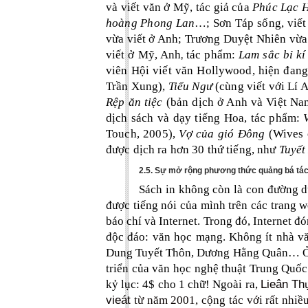
và viết văn ở Mỹ, tác giả của
Phúc Lạc H
hoàng Phong Lan
…; Sơn Táp sống, viết
vừa viết ở Anh; Trương Duyệt Nhiên vừa
viết ở Mỹ, Anh
tác phẩm:
Lam sắc bỉ kí
,
viên Hội viết văn Hollywood, hiện đang
Trần Xung),
Tiểu Ngư
(cùng viết với Lí 
Rệp ăn tiệc
(bản dịch ở Anh và Việt Na
dịch sách và dạy tiếng Hoa, tác phẩm:
Touch, 2005),
Vợ của gió Đông
(Wives o
được dịch ra hơn 30 thứ tiếng, như
Tuyết
2.5. Sự mở rộng phương thức quảng bá tá
Sách in không còn là con đường d
được tiếng nói của mình trên các trang w
báo chí và Internet. Trong đó, Internet đ
độc đáo: văn học mạng. Không ít nhà vă
Dung Tuyết Thôn, Dương Hằng Quân… Ở T
triển của văn học nghệ thuật Trung Quốc
Lieân Th
kỷ lục: 4$ cho 1 chữ! Ngoài ra,
vieát
từ năm 2001, cộng tác với rất nhiề