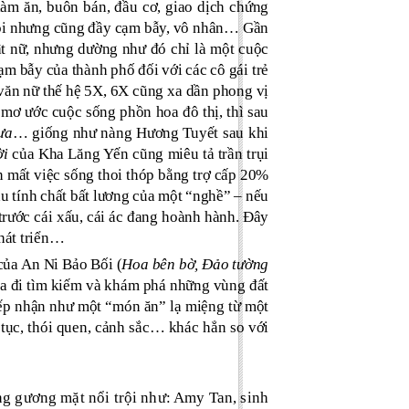
làm ăn, buôn bán, đầu cơ, giao dịch chứng
 hội nhưng cũng đầy cạm bẫy, vô nhân… Gần
t nữ, nhưng dường như đó chỉ là một cuộc
m bẫy của thành phố đối với các cô gái trẻ
 văn nữ thế hệ 5X, 6X cũng xa dần phong vị
mơ ước cuộc sống phồn hoa đô thị, thì sau
ưa
… giống như nàng Hương Tuyết sau khi
ời
của Kha Lăng Yến cũng miêu tả trần trụi
 mất việc sống thoi thóp bằng trợ cấp 20%
u tính chất bất lương của một “nghề” – nếu
 trước cái xấu, cái ác đang hoành hành. Đây
hát triển…
của An Ni Bảo Bối (
Hoa bên bờ, Đảo tường
 ra đi tìm kiếm và khám phá những vùng đất
ếp nhận như một “món ăn” lạ miệng từ một
tục, thói quen, cảnh sắc… khác hẳn so với
ng gương mặt nổi trội như: Amy Tan, sinh