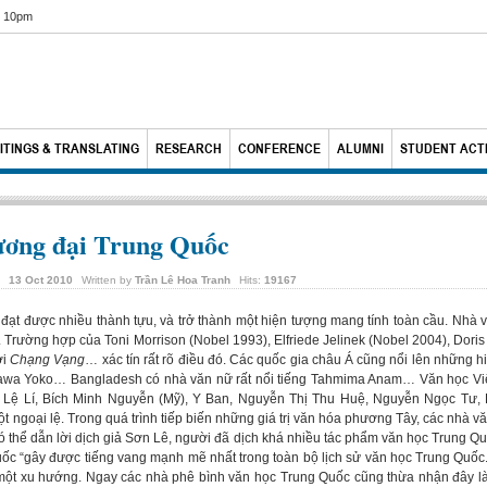
6 10pm
ITINGS & TRANSLATING
RESEARCH
CONFERENCE
ALUMNI
STUDENT ACTI
đương đại Trung Quốc
13
Oct
2010
Written by
Trần Lê Hoa Tranh
Hits:
19167
ã đạt được nhiều thành tựu, và trở thành một hiện tượng mang tính toàn cầu. Nhà
 Trường hợp của Toni Morrison (Nobel 1993), Elfriede Jelinek (Nobel 2004), Dor
ới
Chạng Vạng
… xác tín rất rõ điều đó. Các quốc gia châu Á cũng nổi lên những
wa Yoko… Bangladesh có nhà văn nữ rất nổi tiếng Tahmima Anam… Văn học Vi
ng Lệ Lí, Bích Minh Nguyễn (Mỹ), Y Ban, Nguyễn Thị Thu Huệ, Nguyễn Ngọc Tư,
 ngoại lệ. Trong quá trình tiếp biến những giá trị văn hóa phương Tây, các nhà vă
ó thể dẫn lời dịch giả Sơn Lê, người đã dịch khá nhiều tác phẩm văn học Trung Quố
Quốc “gây được tiếng vang mạnh mẽ nhất trong toàn bộ lịch sử văn học Trung Quố
một xu hướng. Ngay các nhà phê bình văn học Trung Quốc cũng thừa nhận đây là 