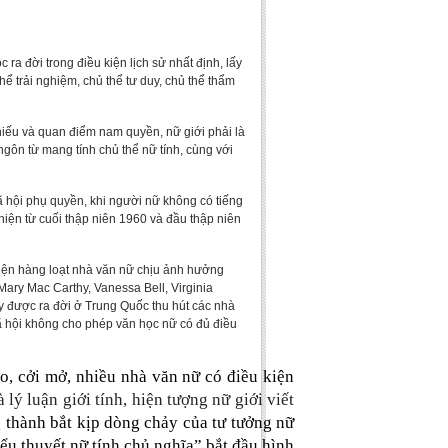
đời trong điều kiện lịch sử nhất định, lấy
ể trải nghiệm, chủ thể tư duy, chủ thể thẩm
 chiếu và quan điểm nam quyền, nữ giới phải là
gôn từ mang tính chủ thể nữ tính, cùng với
ã hội phụ quyền, khi người nữ không có tiếng
xuất hiện từ cuối thập niên 1960 và đầu thập niên
t hiện hàng loạt nhà văn nữ chịu ảnh hưởng
ry Mac Carthy, Vanessa Bell, Virginia
 được ra đời ở Trung Quốc thu hút các nhà
hội không cho phép văn học nữ có đủ điều
 cởi mở, nhiều nhà văn nữ có điều kiện
ý luận giới tính, hiện tượng nữ giới viết
g thành bắt kịp dòng chảy của tư tưởng nữ
ểu thuyết nữ tính chủ nghĩa” bắt đầu hình