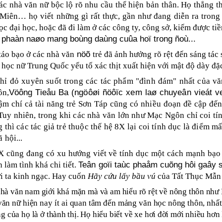
ác nhà văn nữ bộc lộ rõ nhu cầu thể hiện bản thân.
Họ thẳng t
Miên… họ viết những gì rất thực, gần như đang diễn ra trong 
c đại học, hoặc đã đi làm ở các công ty, công sở, kiếm được tiề
 phaàn naøo mang boùng daùng cuûa hoï trong ñoù...
nöõ
áo bạo ở các nhà văn
trẻ đã ảnh hưởng rõ rệt đến sáng ta
ọc nữ Trung Quốc yếu tố xác thịt xuất hiện với mật độ dày đặ
 chỉ đỏ xuyên suốt trong các tác phẩm "đình đám" nhất của v
Vöông Tieåu Ba (ngöôøi ñöôïc xem laø chuyeân vieát ve
ôn,
 chí cả tài năng trẻ Sơn Táp cũng có nhiều đoạn đề cập đến t
 Tuy nhiên, trong khi các nhà văn lớn như Mạc Ngôn chỉ coi tí
hì các tác giả trẻ thuộc thế hệ 8X lại coi tính dục là điểm 
 hội...
X cũng đang có xu hướng viết về tính dục một cách mạnh bạo
Teân goïi taùc phaåm cuõng hôi gaây 
 làm tình khá chi tiết.
ời ta kinh ngạc. Hay cuốn
Hãy cứu lấy bầu vú
của Tất Thục Mẫn c
hà văn nam giới khá mặn mà và am hiểu rõ rệt về nông thôn như
n nữ hiện nay ít ai quan tâm đến mảng văn học nông thôn, nhất 
ng của họ là ở thành thị. Họ hiểu biết về xe hơi đời mới nhiều h