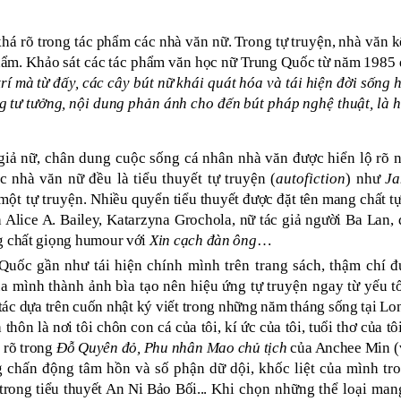
há rõ trong tác phẩm các nhà văn nữ. Trong tự truyện, nhà văn 
ẩm. Khảo sát các tác phẩm văn học nữ Trung Quốc từ năm 1985 đế
 trí mà từ đấy, các cây bút nữ khái quát hóa và tái hiện đời sống
 tư tưởng, nội dung phản ánh cho đến bút pháp nghệ thuật, là h
 giả nữ, chân dung cuộc sống cá nhân nhà văn được hiển lộ rõ n
c nhà văn nữ đều là tiểu thuyết tự truyện (
autofiction
) như
Ja
một tự truyện
. Nhiều quyển tiểu thuyết được đặt tên mang chất t
Alice A. Bailey, Katarzyna Grochola, nữ tác giả người Ba Lan, đ
g chất giọng humour với
Xin cạch đàn ông
…
 Quốc gần như tái hiện chính mình trên trang sách, thậm chí 
ủa mình thành ảnh bìa tạo nên hiệu ứng tự truyện ngay từ yếu 
ác dựa trên cuốn nhật ký viết trong những năm tháng sống tại L
thôn là nơi tôi chôn con cá của tôi, k
í ức của tôi, tuổi thơ của 
t rõ trong
Đỗ Quyên đỏ, Phu nhân Mao chủ tịch
của Anchee Min (
g chấn động tâm hồn và số phận dữ dội, khốc liệt của mình t
trong tiểu thuyết An Ni Bảo Bối...
Khi chọn những thể loại mang