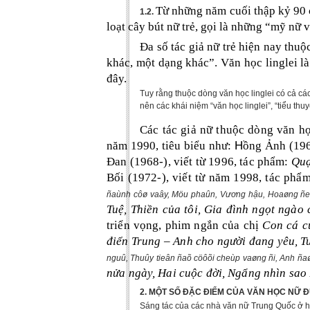
Từ những năm cuối thập kỷ 90 
1.2.
loạt cây bút nữ trẻ, gọi là những “mỹ nữ 
Đa số tác giả nữ trẻ hiện nay thu
khác, một dạng khác”. Văn học linglei la
đây.
Tuy rằng thuộc dòng văn học linglei có cả các
nên các khái niệm “văn học linglei”, “tiểu thu
Các tác giả nữ thuộc dòng văn h
H
năm 1990, tiêu biểu như:
ồng Ảnh (196
Đan (1968-), viết từ 1996, tác phẩm:
Quạ
Bối (1972-), viết từ năm 1998, tác phẩ
ñaùnh côø vaây, Möu phaûn, V
ương hậu
, Hoaøng ñ
Tuệ, Thiền của tôi, Gia đình ngọt ngào c
triển vọng, phim ngắn của chị
Con cá c
điển Trung – Anh cho người đang yêu, 
nguû, Thuûy tieân ñaõ cöôõi cheùp vaøng ñi, Anh ñaøo
nửa ngày, Hai cuộc đời, Ngẩng nhìn sa
2. MỘT SỐ ĐẶC ĐIỂM CỦA VĂN HỌC NỮ
Sáng tác của các nhà văn nữ Trung Quốc ở 