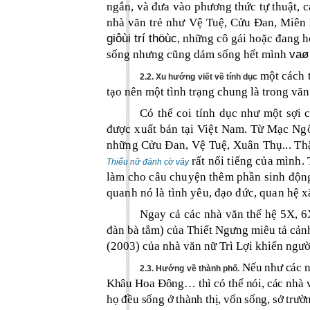
ngắn, và đưa vào phương thức tự thuật, c
nhà văn trẻ như Vệ Tuệ, Cửu Đan, Miên 
giôùi trí thöùc
, những cô gái hoặc đang họ
vaø
sống nhưng cũng dám sống hết mình
một cách t
2.2. Xu hướng viết về tính dục
tạo nên một tình trạng chung là trong văn h
Có thể coi tính dục như một sợi
được xuất bản tại Việt Nam. Từ Mạc Ng
những Cửu Đan, Vệ Tuệ, Xuân Thụ... Thậm
rất nổi tiếng của mình.
Thiếu nữ đánh cờ vây
làm cho câu chuyện thêm phần sinh động t
quanh nó là tình yêu, đạo đức, quan hệ xã
Ngay cả các nhà văn thế hệ 5X, 6
đàn bà tắm) của Thiết Ngưng miêu tả cảnh
(2003) của nhà văn nữ Trì Lợi khiến ngư
Nếu như các n
2.3. Hướng về thành phố.
Khâu Hoa Đông… thì có thể nói, các nhà vă
họ đều sống ở thành thị, vốn sống, sở trườ