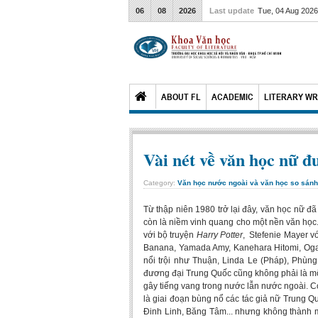
06
08
2026
Last update
Tue, 04 Aug 202
ABOUT FL
ACADEMIC
LITERARY WR
Vài nét về văn học nữ 
Category:
Văn học nước ngoài và văn học so sánh
Từ thập niên 1980 trở lại đây, văn học nữ đ
còn là niềm vinh quang cho một nền văn học.
với bộ truyện
Harry Potter
, Stefenie Mayer v
Banana, Yamada Amy, Kanehara Hitomi, Oga
nổi trội như Thuận, Linda Le (Pháp), Phù
đương đại Trung Quốc cũng không phải là một
gây tiếng vang trong nước lẫn nước ngoài. C
là giai đoạn bùng nổ các tác giả nữ Trung 
Đinh Linh, Băng Tâm... nhưng không thành 