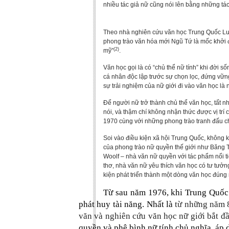
nhiều tác giả nữ cũng nói lên bằng những tác
Theo nhà nghiên cứu văn học Trung Quốc Lưu Tư 
phong trào văn hóa mới Ngũ Tứ là mốc khởi điê
(2)
mỹ”
.
Văn học gọi là có “chủ thể nữ tính” khi đời 
cá nhân độc lập trước sự chọn lọc, đứng vữ
sự trải nghiệm của nữ giới đi vào văn học là
Để người nữ trở thành chủ thể văn học, tất 
nói, và thậm chí không nhận thức được vị tr
1970 cùng với những phong trào tranh đấu ch
Soi vào điều kiện xã hội Trung Quốc, không k
của phong trào nữ quyền thế giới như Băng 
Woolf – nhà văn nữ quyền với tác phẩm nổi 
thơ, nhà văn nữ yêu thích văn học có tư tưởng ti
kiện phát triển thành một dòng văn học đúng 
Từ sau năm 1976, khi Trung Quốc bướ
phát huy tài năng. Nhất là
từ những năm 8
văn và nghiên cứu văn học nữ giới bắt đ
quyền và phê bình nữ tính chủ nghĩa, áp d