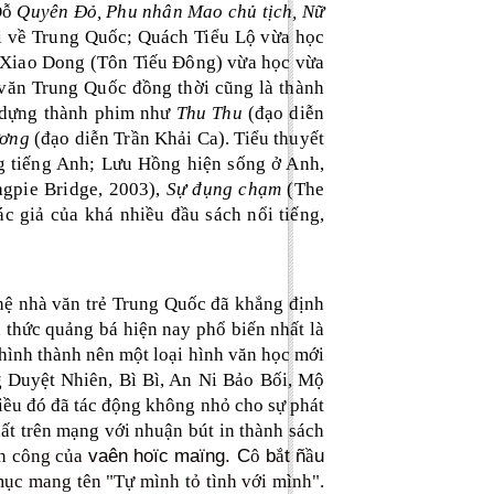
Đỗ
Quyên Đỏ, Phu nhân Mao chủ tịch, Nữ
hi về Trung Quốc; Quách Tiểu Lộ vừa học
n Xiao Dong (Tôn Tiếu Đông) vừa học vừa
văn Trung Quốc đồng thời cũng là thành
c dựng thành phim như
Thu Thu
(đạo diễn
ương
(đạo diễn Trần Khải Ca). Tiểu thuyết
ằng tiếng Anh; Lưu Hồng hiện sống ở Anh,
gpie Bridge, 2003),
Sự đụng chạm
(The
c giả của khá nhiều đầu sách nổi tiếng,
hệ nhà văn trẻ Trung Quốc đã khẳng định
 thức quảng bá hiện nay phổ biến nhất là
, hình thành nên một loại hình văn học mới
g Duyệt Nhiên, Bì Bì, An Ni Bảo Bối, Mộ
u đó đã tác động không nhỏ cho sự phát
ất trên mạng với nhuận bút in thành sách
vaên hoïc maïng. C
b
t ñ
u
h công của
ô
ắ
ầ
mục mang tên "Tự mình tỏ tình với mình".