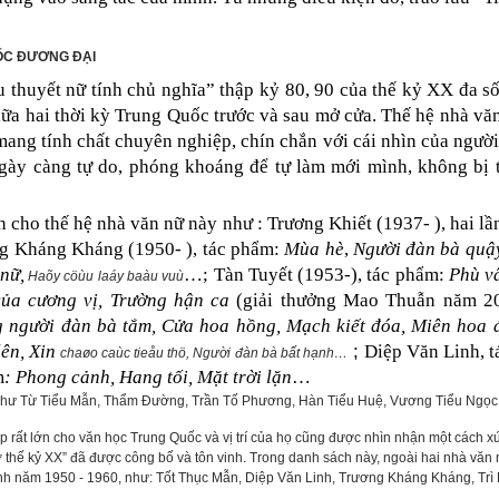
ỐC ĐƯƠNG ĐẠI
ểu thuyết nữ tính chủ nghĩa” thập kỷ 80, 90 của thế kỷ XX đa 
giữa hai thời kỳ Trung Quốc trước và sau mở cửa. Thế hệ nhà vă
mang tính chất chuyên nghiệp, chín chắn với cái nhìn của người 
 ngày càng tự do, phóng khoáng để tự làm mới mình, không bị t
ện cho thế hệ nhà văn nữ này như : Trương Khiết (1937- ), hai lâ
g Kháng Kháng (1950- ), tác phẩm:
Mùa hè
,
Người đàn bà quậ
nữ,
…; Tàn Tuyết (1953-), tác phẩm:
Phù v
Haõy cöùu laáy baàu vuù
của cương vị, Trường hận ca
(giải thưởng Mao Thuẫn năm 2
 người đàn bà tắm, Cửa hoa hồng, Mạch kiết đóa, Miên hoa 
;
 lên, Xin
Diệp Văn Linh, 
chaøo caùc tieåu thö, Ng
ười đàn bà bất hạnh…
m
: Phong cảnh, Hang tối, Mặt trời lặn
…
ữa như Từ Tiểu Mẫn, Thẩm Đường, Trần Tố Phương, Hàn Tiểu Huệ, Vương Tiểu Ngọc
p rất lớn cho văn học Trung Quốc và vị trí của họ cũng được nhìn nhận một cách 
hế kỷ XX” đã được công bố và tôn vinh. Trong danh sách này, ngoài hai nhà văn nữ
̣ sinh năm 1950 - 1960, như: Tốt Thục Mẫn, Diệp Văn Linh, Trương Kháng Kháng, Trì