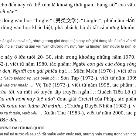
cho đến nay có thể xem là khoảng thời gian “bùng nổ” của văn 
viết văn”.
)
Ha
n
ộc dòng văn học “linglei” (
另类文学
. “Linglei”, phiên âm
̀ dòng văn học khác biệt, phá phách, bỏ đi tất cả những khuôn
 tác giả nam và nữ, nhưng trong giai đoạn hiện nay, nữ giới đang lấn át trên văn đàn 
yết linglei” thường gắn với “văn chương mỹ nữ”, “mỹ nữ linglei”, làm người ta nghĩ 
ọc này ở lứa tuổi 20- 30, sinh trong khoảng những năm 1970, 1
2-), viết từ năm 1980, tác phẩm:
Người con gái của dòng sôn
 đen, Người con gái phiêu bạt…
; Miên Miên (1970-), viết từ 
m:
;
Sơn Táp (1972-), viết từ năm 19
Ñaûo töôøng vy, Hoa beân b
ờ...
;
Vệ Tuệ (1973-), viết từ năm 1995, tác phẩm:
eá vaø giai nhaân…
ủa tôi,
và một số tuyển tập truyện ngắn…; Quách Tiểu Lộ (19
ủa anh hôm nay thế nào
? đoạt giải Creteil của Pháp, tác ph
Tuổi xuân tan thành 20 mảnh…
; Trương Duyệt Nhiên (1982-), v
;
Xuân Thụ (1983-), viết từ năm 2000, tác
 xa tít taép, M
ười yêu
…
o Bắc đẩu…
 ĐƯƠNG ĐẠI TRUNG QUỐC
hai thế hệ trước và sau có rất nhiều điểm khác biệt, nhưng nhìn chung trong văn h