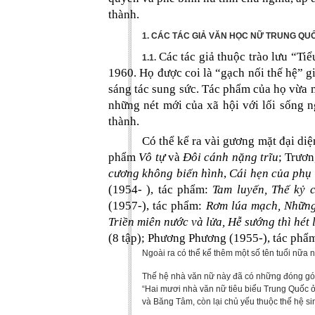
thành.
1. CÁC TÁC GIẢ VĂN HỌC NỮ TRUNG QU
Các tác giả thuộc trào lưu “Ti
1.1.
1960. Họ được coi là “gạch nối thế hệ” 
sáng tác sung sức. Tác phẩm của họ vừa 
những nét mới của xã hội với lối sống
thành.
Có thể kể ra vài gương mặt đại di
phẩm
Vô tự
và
Đôi cánh nặng trĩu
; Trươn
cương không biến hình
,
Cái hẹn của phụ 
(1954- ), tác phẩm:
Tam luyến, Thế kỷ 
(1957-), tác phẩm:
Rơm lúa mạch, Những
Triền miên nước và lửa, Hễ sướng thì hét
(8 tập); Phương Phương (1955-), tác phẩ
Ngoài ra có thể kể thêm một số tên tuổi n
Thế hệ nhà văn nữ này đã có những đóng gó
“Hai mươi nhà văn nữ tiêu biểu Trung Quốc ở t
và Băng Tâm, còn lại chủ yếu thuộc thế hê