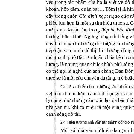
yếu trong tác phẩm của họ là viết về đô 
khoán, hộp đêm, quán bar… Tóm lại là hìn
đây trong cuốn
Gia đình ngọt ngào của tô
phiêu lưu hơn là một sự tìm hiểu thực sự. 
mưu sinh. Xuân Thụ trong
Búp bê Bắc Kin
hương thôn. Thiết Ngưng từng nổi tiếng v
này bà cũng chỉ hướng đối tượng là nhữn
tiếp cận văn minh đô thị thì “hương đồng 
một thành phố Bắc Kinh, ẩn chứa bên tron
lương, là những quan chức chính phủ sống 
có thể gọi là nghề của anh chàng Đan Đông,
thực sự là một câu chuyện đa tầng, mê hoặ
Có lẽ vì hiếm hoi những tác phẩm 
vy
) mới chiếm được cảm tình độc giả vì mi
lạ cũng như những cảm xúc lạ của bản th
nhà văn nữ, khi cô miêu tả một vùng quê 
cảnh sống đô thị.
2.4. Hiện tượng nhà văn nữ thành công ở hả
Một số nhà văn nữ hiện đang sinh