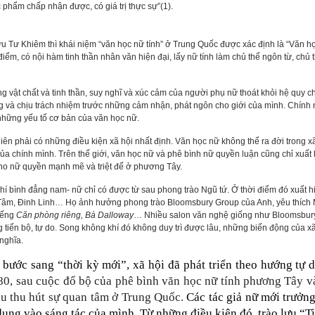
 phẩm chấp nhận được, có giá trị thực sự”(1).
Khiêm thì khái niệm “văn học nữ tính” ở Trung Quốc được xác định là “Văn học ra 
̉m, có nội hàm tinh thần nhân văn hiện đại, lấy nữ tính làm chủ thể ngôn từ, chủ th
sống vật chất và tinh thần, suy nghĩ và xúc cảm của người phụ nữ thoát khỏi hệ quy
ng và chịu trách nhiệm trước những cảm nhận, phát ngôn cho giới của mình. Chính n
 những yếu tố cơ bản của văn học nữ.
nhiên phải có những điều kiện xã hội nhất định. Văn học nữ không thể ra đời trong x
í của chính mình. Trên thế giới, văn học nữ và phê bình nữ quyền luận cũng chỉ 
o nữ quyền mạnh mẽ và triệt để ở phương Tây.
hí bình đẳng nam- nữ chỉ có được từ sau phong trào Ngũ tứ. Ở thời điểm đó xuấ
Tâm, Đinh Linh… Họ ảnh hưởng phong trào Bloomsbury Group của Anh, yêu thích Ma
tiếng
Căn phòng riêng, Bà Dalloway
… Nhiều salon văn nghệ giống như Bloomsbury
ến bộ, tự do. Song không khí đó không duy trì được lâu, những biến động của xã 
nghĩa.
c sang “thời kỳ mới”, xã hội đã phát triển theo hướng tự do,
0, sau cuộc đổ bộ của phê bình văn học nữ tính phương Tây và l
ầu thu hút sự quan tâm ở Trung Quốc.
Các tác giả nữ mới trưởn
ụng vào sáng tác của mình. Từ những điều kiện đó, trào lưu “Ti