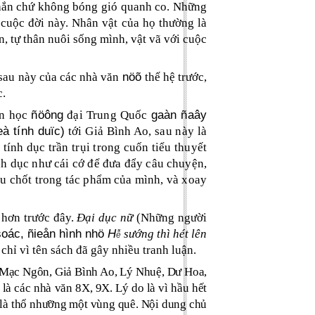
hắn chứ không bóng gió quanh co. Những
cuộc đời này. Nhân vật của họ thường là
n, tự thân nuôi sống mình, vật vã với cuộc
nöõ
́c sau này của các nhà văn
thế hệ trước,
c.
ñöông
gaàn ñaây
ăn học
đại Trung Quốc
à tính duïc)
tới Giả Bình Ao, sau này là
ính dục trần trụi trong cuốn tiểu thuyết
nh dục như cái cớ để đưa đẩy câu chuyện,
mấu chốt trong tác phẩm của mình, và xoay
 hơn trước đây.
Đại dục nữ
(Những người
soác, ñieån hình nhö
H
sướng thì hét lên
ễ
hỉ vì tên sách đã gây nhiều tranh luận.
 Mạc Ngôn, Giả Bình Ao, Lý Nhuệ, Dư Hoa,
là các nhà văn 8X, 9X. Lý do là vì hầu hết
ơn là thổ nhưỡng một vùng quê. Nội dung chủ