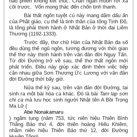
não phiền không kết thúc. Chán ngán muốn rời xa
cõi trược. Vốn mong thác đến chốn tịnh thanh.
Bài thất ngôn tuyệt cú này mang dậm dấu ấn
của Phật giáo, cụ thể là tinh thần của tông Tịnh Độ,
là tông phái thịnh hành ở Nhật Bản ở thời đại Liêm
Thương (1192-1333).
Trước đây, thơ chữ Hán của Nhật Bản đa số
đều dùng thể ngũ ngôn, tương đương với thời gian
thể thơ này thịnh hành trên văn đàn đời Ngụy Tấn.
Từ đời Đường trở về sau, thể thơ thất ngôn mới
phát triển. Điều này giúp xác định thêm việc tiếp
cận nhau giữa Sơn Thượng Ức Lương với văn đàn
đời Đường thời bấy giờ.
Nửa thế kỷ sau, trên văn đàn đời Đường, lại
sinh ra một bài hòa ca khác. Đó là bài
Tam lạp sơn
chi ca
mà lưu học sinh người Nhật tên A Bồi Trọng
Ma Lữ (
Abe Nonakamaru
) ngâm tụng (năm 753, tức niên hiệu Thiên Bình
Thắng Bảo thứ 4, đời thiên hoàng Hiếu Khiêm,
nhằm niên hiệu Thiên Bảo thứ 12, đời Đường
Huyền Tông).