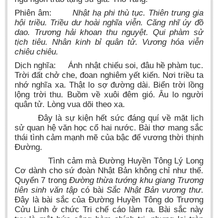
Phiên âm:
Nhật hạ phi thù tục. Thiên trung gia
hội triều. Triều dư hoài nghĩa viễn. Căng nhĩ úy đồ
dao. Trương hải khoan thu nguyệt. Qui phàm sử
tịch tiêu. Nhân kinh bỉ quân tử. Vương hóa viễn
chiêu chiêu.
Dịch nghĩa: Ánh nhật chiếu soi, đâu hề phàm tục.
Trời đất chở che, đoan nghiêm yết kiến. Nơi triều ta
nhớ nghĩa xa. Thật lo sợ đường dài. Biển trời lồng
lộng trời thu. Buồm về xuôi đêm gió. Âu lo người
quân tử. Lòng vua dõi theo xa.
Đây là sự kiện hết sức đáng quí về mặt lịch
sử quan hệ văn học cổ hai nước. Bài thơ mang sắc
thái tình cảm mạnh mẽ của bậc đế vương thời thịnh
Đường.
Tình cảm mà Đường Huyền Tông Lý Long
Cơ dành cho sứ đoàn Nhật Bản không chỉ như thế.
Quyển 7 trong
Đường thừa tướng khu giang Trương
tiên sinh văn tập
có bài
Sắc Nhật Bản vương thư
.
Đây là bài sắc của Đường Huyền Tông do Trương
Cửu Linh ở chức Tri chế cáo làm ra. Bài sắc này