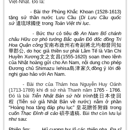
Việt-Nhật. Đó là:
- Bài thơ Phùng Khắc Khoan (1528-1613)
tặng sứ thần nước Lưu Cầu (
Di Lưu Cầu quốc
sứ
trong
Toàn Việt thi lục
.
遺琉球國使
-
Bức thư có tiêu đề
An Nam Bố chánh
châu Hữu cơ phó tướng Bắc quân Đô đốc đồng Tri
Hoa Quận công
安南布政州右奇副將北均都督同知
,
do
học giả
thiền sư phái Lâm Tế là
Văn Chi
華郡公
Huyền Xương
(1555-1620)
soạn theo lệnh
文之玄昌
của Nhật hoàng gửi cho An Nam, nội dung cho phép
Đương chủ Shimazu Iehisa
đồng ý lời đề
島津家久
nghị giao hảo
với An Nam.
- Bài thơ của Thám hoa Nguyễn Huy Oánh
(1713-1789) khi đi sứ nhà Thanh năm
1765 - 1766
.
Đó là bài
Tiễn Nhật Bản sứ hồi trình
餞日本使回
(Tiễn sứ giả Nhật Bản về nước) nằm ở phần
程
“Hoàng hoa tặng đáp phụ lục”
trong
皇花贈答附錄
cuốn
Thạc Đình di cảo
. B
i th
c
n l
u l
i
碩亭遺稿
à
ơ
ò
ư
ạ
nh
sau:
ư
Phiên âm:
Hủ cương hư lộ
các thiên nha. Đa sĩ