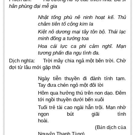
hân phùng đại mễ gia
Nhật tống phù nê ninh hoạt kế. Thủ
châm tiên tố cộng kim la
Kiệt nô dương mại tây tôn
bộ.
Thái lạc
minh đông a tướng
toa
Hoa cái lực ca
phi cảm nghĩ. Mạn
tương phấn địa ngụ tình đa.
D
ch ngh
a:
Trời mây chia ngả một bên trời. Chờ
ị
ĩ
đợi từ lâu mới gặp thôi
Ngày tiễn thuyền đi đành tính tạm.
Tay đưa chén ngỏ một đôi lời
Hôm qua hưởng thú trên non dạo. Đêm
tới ngồi thuyền dưới bến xuôi
Tuổi trẻ tài cao ngài hẳn trội. Mạn nhờ
ngọn bút giãi tình
hoài.
(B
n d
ch c
a
ả
ị
ủ
Nguy
n Thanh T
ng)
ễ
ù