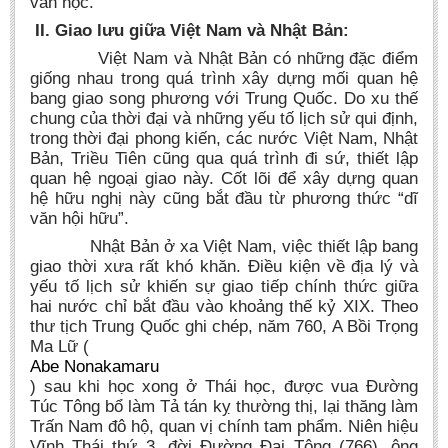
văn học.
II. Giao lưu giữa Việt Nam và Nhật Bản:
Việt Nam và Nhật Bản có những đặc điểm
giống nhau trong quá trình xây dựng mối quan hệ
bang giao song phương với Trung Quốc. Do xu thế
chung của thời đại và những yếu tố lịch sử qui định,
trong thời đại phong kiến, các nước Việt Nam, Nhật
Bản, Triều Tiên cũng qua quá trình đi sứ, thiết lập
quan hệ ngoại giao này. Cốt lõi để xây dựng quan
hệ hữu nghị này cũng bắt đầu từ phương thức “dĩ
văn hội hữu”.
Nhật Bản ở xa Việt Nam, việc thiết lập bang
giao thời xưa rất khó khăn. Điều kiện về địa lý và
yếu tố
lịch sử khiến sự giao tiếp chính thức giữa
hai nước chỉ bắt đầu vào khoảng thế kỷ XIX. Theo
thư tịch Trung Quốc ghi chép, n
ăm 760,
A Bồi Trọng
Ma Lữ
(
Abe Nonakamaru
) sau khi học xong ở Thái học, được vua Đường
Túc Tông bổ làm Tả tán kỵ thường thị, lại thăng làm
Trấn Nam đô hộ, quan vị chính tam phẩm. Niên hiệu
Vĩnh Thái thứ 3, đời Đường Đại Tông (766), ông