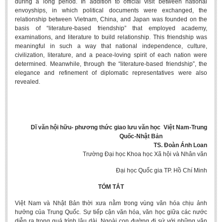
during a long period. In addition to official visit between national
Undergraduate: Regular Degree
envoyships, in which political documents were exchanged, the
relationship between Vietnam, China, and Japan was founded on the
Undergraduate: Honor Degree
basis of “literature-based friendship” that employed academy,
Postgraduate
examinations, and literature to build relationship. This friendship was
meaningful in such a way that national independence, culture,
LITERARY WRITINGS & TRANSLATING
civilization, literature, and a peace-loving spirit of each nation were
determined. Meanwhile, through the “literature-based friendship”, the
elegance and refinement of diplomatic representatives were also
RESEARCH
revealed.
Sinology & Nom
Linguistics
Vietnamese Folk Culture
Dĩ văn hội hữu- phương thức giao lưu văn học Việt Nam-Trung
Quốc-Nhật Bản
Literary Theory & Criticism
TS. Đoàn Ánh Loan
Trường Đại học Khoa học Xã hội và Nhân văn
Vietnamese Literature
Foreign Literatures & Comparative Literature
Đại học Quốc gia TP. Hồ Chí Minh
Theater and Film
TÓM TẮT
Culture - History - Philosophy
Việt Nam và Nhật Bản thời xưa nằm trong vùng văn hóa chịu ảnh
hưởng của Trung Quốc. Sự tiếp cận văn hóa, văn học giữa các nước
Education
diễn ra trong quá trình lâu dài. Ngoài con đường đi sứ với những văn