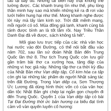
tâu lại đầy đủ. Những tai biến này thật không thể
lường được. Các khanh trung tín như thế, phụ lòng
thần minh hay sao mà khiến những kẻ ra đi rơi vào
lưới hiểm hung hại như thế. Mong khanh nghe được
lời này mà lấy làm kinh sợ. Trời đất mênh mang,
mỗi người có số. Mùa đông giá lạnh, khanh cùng bá
tánh được bình an là tốt lắm rồi. Nay Triều Thần
Danh Đại đã về được, sách không tả hết”.
Mối giao lưu trực tiếp của các nhà văn học
hai nước vào đời Đường, có thể nói bắt đầu vào
năm 702, sau lần sứ đoàn Nhật Bản đến Trung
Quốc lần thứ 8. Thư tịch Trung Quốc còn lưu giữ
gần trăm bài thơ ca xướng họa, tặng đáp của
những vị học giả này. Những tập thơ ca thời kỳ đầu
của Nhật Bản như
Vạn diệp tập, Cổ kim hòa ca tập
còn ghi lại những tác phẩm do người Nhật sáng tác
trên đất Đường. Trong
Vạn diệp ca
, Sơn Thượng
Ức Lương đã dùng hình thức vốn có của văn học
dân tộc Nhật Bản ghi chép lại ngắn gọn chuyến đi
đến Trung Quốc. Quyển 1 của
Vạn diệp tập
có bài
Tại Đại Đường thời ức bản hương ca
biểu đạt tình
cảm vô vàn quyến luyến cố hương: