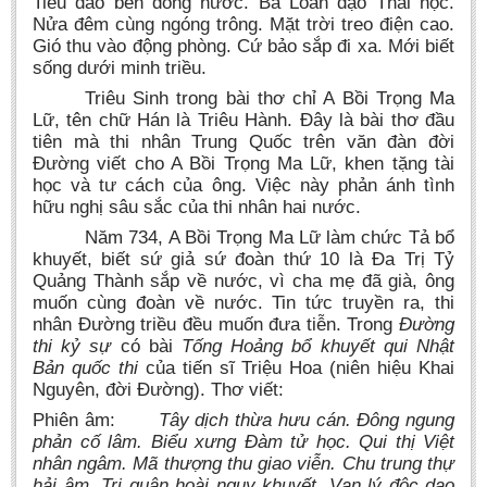
Tiêu dao bên dòng nước. Bá Loan dạo Thái học.
Nửa đêm cùng ngóng trông. Mặt trời treo điện cao.
Gió thu vào động phòng. Cứ bảo sắp đi xa. Mới biết
sống dưới minh triều.
Triêu Sinh trong bài thơ chỉ A Bồi Trọng Ma
Lữ, tên chữ Hán là Triêu Hành. Đây là bài thơ đầu
tiên mà thi nhân Trung Quốc trên văn đàn đời
Đường viết cho A Bồi Trọng Ma Lữ, khen tặng tài
học và tư cách của ông. Việc này phản ánh tình
hữu nghị sâu sắc của thi nhân hai nước.
Năm 734, A Bồi Trọng Ma Lữ làm chức Tả bổ
khuyết, biết sứ giả sứ đoàn thứ 10 là Đa Trị Tỷ
Quảng Thành sắp về nước, vì cha mẹ đã già, ông
muốn cùng đoàn về nước. Tin tức truyền ra, thi
nhân Đường triều đều muốn đưa tiễn. Trong
Đường
thi kỷ sự
có bài
Tống Hoảng bổ khuyết qui Nhật
Bản quốc thi
của tiến sĩ Triệu Hoa (niên hiệu Khai
Nguyên, đời Đường). Thơ viết:
Phiên âm:
Tây dịch thừa hưu cán. Đông ngung
phản cố lâm. Biểu xưng Đàm tử học. Qui thị Việt
nhân ngâm. Mã thượng thu giao viễn. Chu trung thự
hải âm. Tri quân hoài nguy khuyết. Vạn lý độc dao