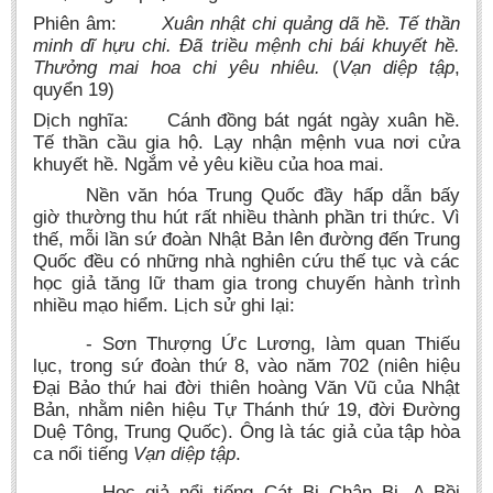
Phiên âm:
Xuân nhật chi quảng dã hề. Tế thần
minh dĩ hựu chi. Đã triều mệnh chi bái khuyết hề.
Thưởng mai hoa chi yêu nhiêu.
(
Vạn diệp tập
,
quyển 19)
Dịch nghĩa: Cánh đồng bát ngát ngày xuân hề.
Tế thần cầu gia hộ. Lạy nhận mệnh vua nơi cửa
khuyết hề. Ngắm vẻ yêu kiều của hoa mai.
Nền văn hóa Trung Quốc đầy hấp dẫn bấy
giờ thường thu hút rất nhiều thành phần tri thức. Vì
thế, mỗi lần sứ đoàn Nhật Bản lên đường đến Trung
Quốc đều có những nhà nghiên cứu thế tục và các
học giả tăng lữ tham gia trong chuyến hành trình
nhiều mạo hiểm. Lịch sử ghi lại:
- Sơn Thượng Ức Lương, làm quan Thiếu
lục, trong sứ đoàn thứ 8, vào năm 702 (niên hiệu
Đại Bảo thứ hai đời thiên hoàng Văn Vũ của Nhật
Bản, nhằm niên hiệu Tự Thánh thứ 19, đời Đường
Duệ Tông, Trung Quốc). Ông là tác giả của tập hòa
ca nổi tiếng
Vạn diệp tập
.
- Học giả nổi tiếng Cát Bị Chân Bị, A Bồi