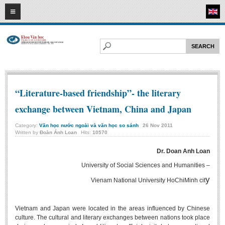
08
08
2026
HOME
ABOUT FL
Faculty of Literature
Departments
“Literature-based friendship”- the literary
Department of Vietnamese Literature
exchange between Vietnam, China and Japan
Department of Literary Theory and Criticism
Category:
Văn học nước ngoài và văn học so sánh
26
Nov
2011
Department of Foreign Literatures and Comparative Literature
Written by
Đoàn Ánh Loan
Hits:
10570
Department of Sinology-Nom Studies
Dr. Doan Anh Loan
Department of Arts Studies
University of Social Sciences and Humanities –
y
Center of Sinology and Nom Studies
Vienam National University HoChiMinh cit
Images - Events
Vietnam and Japan were located in the areas influenced by Chinese
ACADEMIC
culture. The cultural and literary exchanges between nations took place