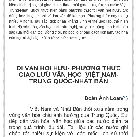
kiện chính trị, ngoại giao chính thức, mối giao lưu giữa ba nước Việt-
BA, MA, PhD. Theses
Trung-Nhật được thực hiện bằng phương thức “dĩ văn hội hữu”, tức
dùng học thuật, thi cử và thơ văn để kết bạn. Phương thức này mang
CONFERENCE
nhiều ý nghĩa sâu sắc, góp phần khẳng định vị thế độc lập, thể hiện
trình độ văn hóa, văn học, tình hữu nghị, sự yêu chuộng hòa bình sâu
Studies on Vietnamese and Korean Literature and Films
sắc của mỗi dân tộc. Đồng thời, nó bộc lộ phong cách lịch lãm, tao nhã
Modernization process in Japanese literature and in the literatures of
của người đại diện đất nước đi sứ nước người.
East-Asian region
Studies on Sinology & Nom
Vietnamese and Japanese Literature Viewed from an East Asian
DĨ VĂN HỘI HỮU- PHƯƠNG THỨC
Perspective
GIAO LƯU VĂN HỌC VIỆT NAM-
To Build a Standard Orthography in Schools and the Media
TRUNG QUỐC-NHẬT BẢN
80 Years of New Poetry and the Self-Reliant Literary Group
Đoàn Ánh Loan
(
*
)
ALUMNI
Việt Nam và Nhật Bản thời xưa nằm trong
Alumni Association
vùng văn hóa chịu ảnh hưởng của Trung Quốc. Sự
Scholarship Fund
tiếp cận văn hóa, văn học giữa các nước diễn ra
trong quá trình lâu dài. Tài liệu từ các nước ghi
STUDENT ACTIVITIES
chép rất nhiều sự kiện với các mốc lịch sử-thời