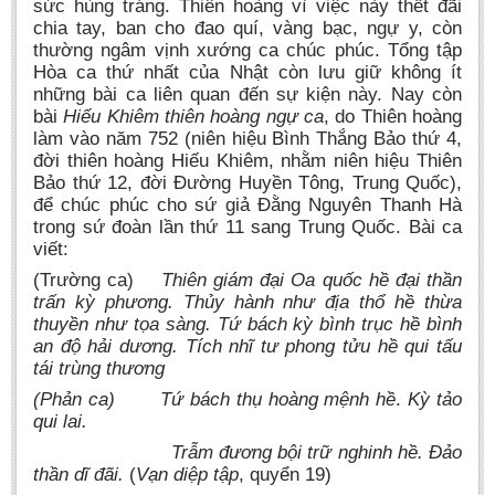
sức hùng tráng. Thiên hoàng vì việc này thết đãi
chia tay, ban cho đao quí, vàng bạc, ngự y, còn
thường ngâm vịnh xướng ca chúc phúc. Tổng tập
Hòa ca thứ nhất của Nhật còn lưu giữ không ít
những bài ca liên quan đến sự kiện này. Nay còn
bài
Hiếu Khiêm thiên hoàng ngự ca
, do Thiên hoàng
làm vào năm 752 (niên hiệu Bình Thắng Bảo thứ 4,
đời thiên hoàng Hiếu Khiêm, nhằm niên hiệu Thiên
Bảo thứ 12, đời Đường Huyền Tông, Trung Quốc),
để chúc phúc cho sứ giả Đằng Nguyên Thanh Hà
trong sứ đoàn lần thứ 11 sang Trung Quốc. Bài ca
viết:
(Trường ca)
Thiên giám đại Oa quốc hề đại thần
trấn kỳ phương. Thủy hành như địa thổ hề thừa
thuyền như tọa sàng. Tứ bách kỳ bình trục hề bình
an độ hải dương. Tích nhĩ tư phong tửu hề qui tấu
tái trùng thương
(Phản ca)
Tứ bách thụ hoàng mệnh hề
.
Kỳ tảo
qui lai.
Trẫm đương bội trữ nghinh hề. Đảo
thần dĩ đãi.
(
Vạn diệp tập
, quyển 19)