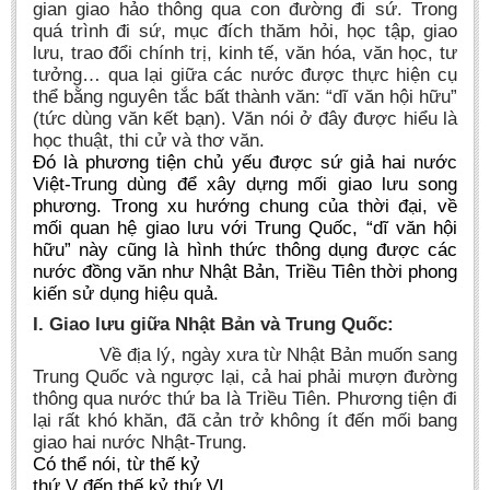
gian giao hảo thông qua con đường đi sứ. Trong
Literature Club
quá trình đi sứ, mục đích thăm hỏi, học tập, giao
Calligraphy Club
lưu, trao đổi chính trị, kinh tế, văn hóa, văn học, tư
tưởng… qua lại giữa các nước được thực hiện cụ
thể bằng nguyên tắc bất thành văn: “dĩ văn hội hữu”
(tức dùng văn kết bạn). Văn nói ở đây được hiểu là
học thuật, thi cử và thơ văn.
Đó là phương tiện chủ yếu được sứ giả hai nước
Việt-Trung dùng để xây dựng mối giao lưu song
phương. Trong xu hướng chung của thời đại, về
mối quan hệ giao lưu với Trung Quốc, “dĩ văn hội
hữu” này cũng là hình thức thông dụng được các
nước đồng văn như Nhật Bản, Triều Tiên thời phong
kiến sử dụng hiệu quả.
I. Giao lưu giữa Nhật Bản và Trung Quốc:
Về địa lý, ngày xưa từ Nhật Bản muốn sang
Trung Quốc và ngược lại, cả hai phải mượn đường
thông qua nước thứ ba là Triều Tiên. Phương tiện đi
lại rất khó khăn, đã cản trở không ít đến mối bang
giao hai nước Nhật-Trung.
Có thể nói, từ thế kỷ
thứ V đến thế kỷ thứ VI,