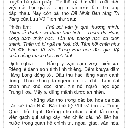
truyền bá giáo pháp. Từ thế kỷ thứ VIII, xuất hiện
việc các học giả và tăng lữ hai nước làm thơ tặng
đáp nhau. Nay còn bài thơ
Đề Nhật Bản tăng Trí
Tạng
của Lưu Vũ Tích như sau:
Phiên âm:
Phù bôi văn lý quá thương minh.
Thiên lễ danh sơn thích tính linh. Thâm dạ Hàng
Long đầm thủy hắc. Tân thu phong hạc dã điền
thanh. Thân vô bỉ ngã na hoài độ. Tâm hội chân như
bất độc kinh. Vi vấn Trung Hoa học đạo giả. Kỷ
nhân hùng mãnh đặc ninh hinh.
Dịch nghĩa: Nâng ly vạn dặm vượt biển xa.
Riêng lễ danh sơn tính linh thiêng. Đêm khuya đầm
Hàng Long dòng tối. Đầu thu hạc liệng xanh cánh
đồng. Thân không ta-người ôm cả đất. Tâm đạt
chân như khỏi đọc kinh. Xin hỏi người học đạo
Trung Hoa. Mấy ai dũng mãnh được an nhàn.
Những vần thơ trong các bài hòa ca của
các sứ thần Nhật Bản thế kỷ VIII và thơ ca Trung
Quốc thời thịnh Đường cho nhau chính là những
viên gạch quí sáng xây nên chiếc cầu nối liền hai
nước trong quan hệ chính trị, ngoại giao, văn hóa,