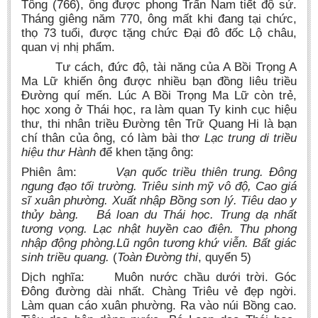
Tông (766), ông được phong Trấn Nam tiết độ sứ.
Tháng giêng năm 770, ông mất khi đang tại chức,
thọ 73 tuổi, được tặng chức Đại đô đốc Lộ châu,
quan vị nhị phẩm.
Tư cách, đức độ, tài năng của A Bồi Trọng A
Ma Lữ khiến ông được nhiều bạn đồng liêu triều
Đường quí mến. Lúc A Bồi Trọng Ma Lữ còn trẻ,
học xong ở Thái học, ra làm quan Ty kinh cục hiệu
thư, thi nhân triều Đường tên Trữ Quang Hi là bạn
chí thân của ông, có làm bài thơ
Lạc trung di triều
hiệu thư Hành
để khen tặng ông:
Phiên âm:
Vạn quốc triều thiên trung. Đông
ngung đạo tối trường. Triêu sinh mỹ vô độ, Cao giá
sĩ xuân phường. Xuất nhập Bồng sơn lý. Tiêu dao y
thủy bàng. Bá loan du Thái học. Trung dạ nhất
tương vọng. Lạc nhật huyền cao điện. Thu phong
nhập động phòng.Lũ ngôn tương khứ viễn. Bất giác
sinh triều quang.
(
Toàn Đường thi
, quyển 5)
Dịch nghĩa: Muôn nước chầu dưới trời. Góc
Đông đường dài nhất. Chàng Triêu vẻ đẹp ngời.
Làm quan cáo xuân phường. Ra vào núi Bồng cao.