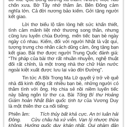
chốn xưa. Bờ Tây nhớ thâm ân. Bên Đông cảm
nghĩa lớn. Cả đời nương bảo kiếm. Gởi tặng người
kết giao.
Lời thơ biểu lộ tấm lòng hết sức khẩn thiết,
tình cảm mãnh liệt nhớ thương song thân, nhưng
cũng lưu luyến chúa Đường, mến tiếc bạn bè ngày
ngày có nhau. Kiếm, đối với người Nhật là vật quí,
tượng trưng cho nhân cách dũng cảm, ông tặng bạn
kết giao. Bài thơ được người Trung Quốc đánh giá:
“Thi pháp của bài thơ rất nhuần nhuyễn, nghệ thuật
đối rất chỉnh, là một trong nhà thơ chữ Hán nước
ngoài kiệt xuất được lưu lại vào đời Đường”.
Tin tức A Bồi Trọng Ma Lữ quyết ý trở về quê
nhà đã kinh động rất nhiều bạn bè, những người có
thâm tình với ông. Họ chia sẻ nồi niềm luyến tiếc
này bằng ngôn từ thơ ca. Bài
Tống Bí thư Hoảng
Giám hoàn Nhật Bản quốc tịnh tự
của Vương Duy
là một thiên thơ ca nổi tiếng:
Phiên âm:
Tích thủy bất khả cực. An tri luân hải
Đông. Cửu châu hà xứ viễn. Vạn lý nhược thừa
không. Hướng quốc duy khán nhật. Qui phàm đản