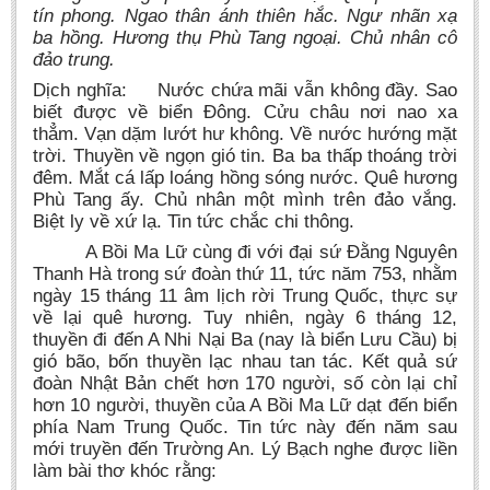
tín phong. Ngao thân ánh thiên hắc. Ngư nhãn xạ
ba hồng. Hương thụ Phù Tang ngoại. Chủ nhân cô
đảo trung.
Dịch nghĩa: Nước chứa mãi vẫn không đầy. Sao
biết được về biển Đông. Cửu châu nơi nao xa
thẳm. Vạn dặm lướt hư không. Về nước hướng mặt
trời. Thuyền về ngọn gió tin. Ba ba thấp thoáng trời
đêm. Mắt cá lấp loáng hồng sóng nước. Quê hương
Phù Tang ấy. Chủ nhân một mình trên đảo vắng.
Biệt ly về xứ lạ. Tin tức chắc chi thông.
A Bồi Ma Lữ cùng đi với đại sứ Đằng Nguyên
Thanh Hà trong sứ đoàn thứ 11, tức năm 753, nhằm
ngày 15 tháng 11 âm lịch rời Trung Quốc, thực sự
về lại quê hương. Tuy nhiên, ngày 6 tháng 12,
thuyền đi đến A Nhi Nại Ba (nay là biển Lưu Cầu) bị
gió bão, bốn thuyền lạc nhau tan tác. Kết quả sứ
đoàn Nhật Bản chết hơn 170 người, số còn lại chỉ
hơn 10 người, thuyền của A Bồi Ma Lữ dạt đến biển
phía Nam Trung Quốc. Tin tức này đến năm sau
mới truyền đến Trường An. Lý Bạch nghe được liền
làm bài thơ khóc rằng: