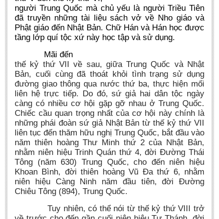
người Trung Quốc mà chủ yếu là người Triều Tiên
đã truyền những tài liệu sách vở về Nho giáo và
Phật giáo đến Nhật Bản. Chữ Hán và Hán học được
tầng lớp quí tộc xứ này học tập và sử dụng.
Mãi đến
thế kỷ thứ VII về sau, giữa Trung Quốc và Nhật
Bản, cuối cùng đã thoát khỏi tình trạng sử dụng
đường giao thông qua nước thứ ba, thực hiện mối
liên hệ trực tiếp. Do đó, sứ giả hai dân tộc ngày
càng có nhiều cơ hội gặp gỡ nhau ở Trung Quốc.
Chiếc cầu quan trọng nhất của cơ hội này chính là
những phái đoàn sứ giả Nhật Bản từ thế kỷ thứ VII
liên tục đến thăm hữu nghị Trung Quốc, bắt đầu vào
năm thiên hoàng Thư Minh thứ 2 của Nhật Bản,
nhằm niên hiệu Trinh Quán thứ 4, đời Đường Thái
Tông (năm 630) Trung Quốc, cho đến niên hiệu
Khoan Bình, đời thiên hoàng Vũ Đa thứ 6, nhằm
niên hiệu Càng Ninh năm đầu tiên, đời Đường
Chiêu Tông (894), Trung Quốc.
Tuy nhiên, có thể nói từ thế kỷ thứ VIII trở
về trước cho đến gần cuối niên hiệu Tự Thánh, đời