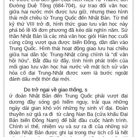
Đường Duệ Tông (684-704), sự trao đổi văn học
giữa hai nước mới được lưu giữ, nhưng theo hình
thái một chiều từ Trung Quốc đến Nhật Bản. Từ thế
kỷ thứ VIII trở đi, hình thức giao lưu văn học này
phá bỏ lề lối đơn phương đã kéo dài nghìn năm. Sứ
thần Nhật Bản là các nhà văn học giỏi Hán học cuối
cùng cũng vượt qua được biển Đông, dần dần vào
Trung Quốc. Hình thái hoạt động giao lưu hai chiều
giữa hai dân tộc Trung-Nhật cũng chính là “dĩ văn
hội hữu”. Bắt đầu từ đây, tình hình phát triển của
mối giao lưu văn học hai nước về mặt lịch sử văn
hóa cổ đại Trung-Nhật được xem là bước ngoặt
đánh dấu một thời đại mới.
Do trở ngại về giao thông, s
ứ đoàn Nhật Bản đến Trung Quốc phải vượt đại
dương đầy sóng gió hiểm nguy, trải qua những
ngày dài gian khó với những hy sinh vĩ đại. Đoàn
thuyền sứ giả ra đi từ cảng Nan Ba (cửa khẩu Đại
Bản biển Đông Nam) để bắt đầu cuộc hành trình.
Chính vì thế, nhiệm vụ và sự ra đi của những sứ
đoàn Nhật Bản được ghi lại trong thư tịch cổ là hết