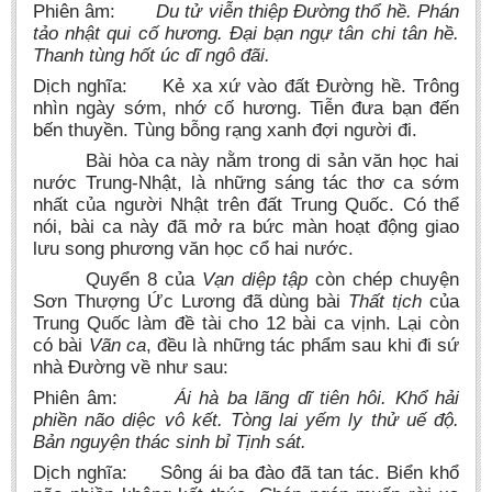
Phiên âm:
Du tử viễn thiệp Đường thổ hề. Phán
tảo nhật qui cố hương. Đại bạn ngự tân chi tân hề.
Thanh tùng hốt úc dĩ ngô đãi.
Dịch nghĩa: Kẻ xa xứ vào đất Đường hề. Trông
nhìn ngày sớm, nhớ cố hương. Tiễn đưa bạn đến
bến thuyền. Tùng bỗng rạng xanh đợi người đi.
Bài hòa ca này nằm trong di sản văn học hai
nước Trung-Nhật, là những sáng tác thơ ca sớm
nhất của người Nhật trên đất Trung Quốc. Có thể
nói, bài ca này đã mở ra bức màn hoạt động giao
lưu song phương văn học cổ hai nước.
Quyển 8 của
Vạn diệp tập
còn chép chuyện
Sơn Thượng Ức Lương đã dùng bài
Thất tịch
của
Trung Quốc làm đề tài cho 12 bài ca vịnh. Lại còn
có bài
Vãn ca
, đều là những tác phẩm sau khi đi sứ
nhà Đường về như sau:
Phiên âm:
Ái hà ba lãng dĩ tiên hôi. Khổ hải
phiền não diệc vô kết. Tòng lai yếm ly thử uế độ.
Bản nguyện thác sinh bỉ Tịnh sát.
Dịch nghĩa: Sông ái ba đào đã tan tác. Biển khổ