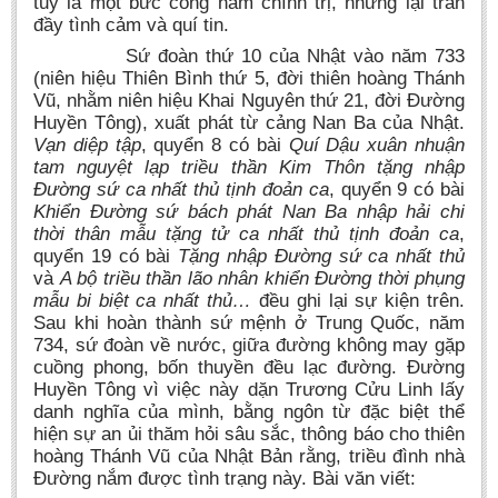
tuy là một bức công hàm chính trị, nhưng lại tràn
đầy tình cảm và quí tin.
Sứ đoàn thứ 10 của Nhật vào năm 733
(niên hiệu Thiên Bình thứ 5, đời thiên hoàng Thánh
Vũ, nhằm niên hiệu Khai Nguyên thứ 21, đời Đường
Huyền Tông), xuất phát từ cảng Nan Ba của Nhật.
Vạn diệp tập
, quyển 8 có bài
Quí Dậu xuân nhuận
tam nguyệt lạp triều thần Kim Thôn tặng nhập
Đường sứ ca nhất thủ tịnh đoản ca
, quyển 9 có bài
Khiển Đường sứ bách phát Nan Ba nhập hải chi
thời thân mẫu tặng tử ca nhất thủ tịnh đoản ca
,
quyển 19 có bài
Tặng nhập Đường sứ ca nhất thủ
và
A bộ triều thần lão nhân khiển Đường thời phụng
mẫu bi biệt ca nhất thủ…
đều ghi lại sự kiện trên.
Sau khi hoàn thành sứ mệnh ở Trung Quốc, năm
734, sứ đoàn về nước, giữa đường không may gặp
cuồng phong, bốn thuyền đều lạc đường. Đường
Huyền Tông vì việc này dặn Trương Cửu Linh lấy
danh nghĩa của mình, bằng ngôn từ đặc biệt thể
hiện sự an ủi thăm hỏi sâu sắc, thông báo cho thiên
hoàng Thánh Vũ của Nhật Bản rằng, triều đình nhà
Đường nắm được tình trạng này. Bài văn viết: