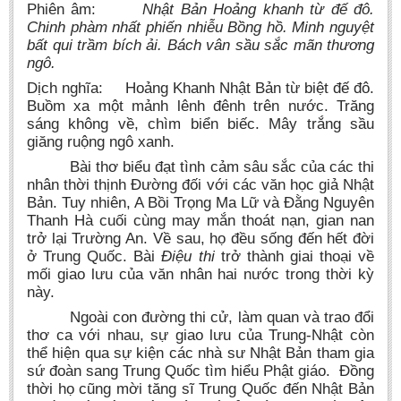
Phiên âm:
Nhật Bản Hoảng khanh từ đế đô.
Chinh phàm nhất phiến nhiễu Bồng hồ. Minh nguyệt
bất qui trầm bích ải. Bách vân sầu sắc mãn thương
ngô.
Dịch nghĩa: Hoảng Khanh Nhật Bản từ biệt đế đô.
Buồm xa một mảnh lênh đênh trên nước. Trăng
sáng không về, chìm biển biếc. Mây trắng sầu
giăng ruộng ngô xanh.
Bài thơ biểu đạt tình cảm sâu sắc của các thi
nhân thời thịnh Đường đối với các văn học giả Nhật
Bản. Tuy nhiên, A Bồi Trọng Ma Lữ và Đằng Nguyên
Thanh Hà cuối cùng may mắn thoát nạn, gian nan
trở lại Trường An. Về sau, họ đều sống đến hết đời
ở Trung Quốc. Bài
Điệu thi
trở thành giai thoại về
mối giao lưu của văn nhân hai nước trong thời kỳ
này.
Ngoài con đường thi cử, làm quan và trao đổi
thơ ca với nhau, sự giao lưu của Trung-Nhật còn
thể hiện qua sự kiện các nhà sư Nhật Bản tham gia
sứ đoàn sang Trung Quốc tìm hiểu Phật giáo. Đồng
thời họ cũng mời tăng sĩ Trung Quốc đến Nhật Bản