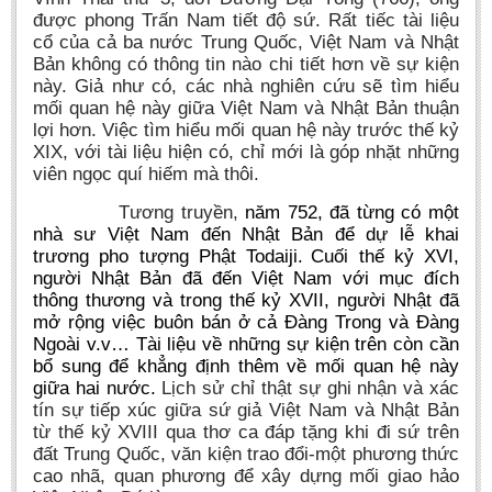
được phong Trấn Nam tiết độ sứ. Rất tiếc tài liệu
cổ của cả ba nước Trung Quốc, Việt Nam và Nhật
Bản không có thông tin nào chi tiết hơn về sự kiện
này. Giả như có, các nhà nghiên cứu sẽ tìm hiểu
mối quan hệ này giữa Việt Nam và Nhật Bản thuận
lợi hơn. Việc tìm hiểu mối quan hệ này trước thế kỷ
XIX, với tài liệu hiện có, chỉ mới là góp nhặt những
viên ngọc quí hiếm mà thôi.
Tương truyền,
n
ăm 752, đã từng có một
nhà sư Việt Nam đến Nhật Bản để dự lễ khai
trương pho tượng Phật Todaiji.
Cuối thế kỷ XVI,
người Nhật Bản đã đến Việt Nam với mục đích
thông thương và trong thế kỷ XVII, người Nhật đã
mở rộng việc buôn bán ở cả Đàng Trong và Đàng
Ngoài v.v…
Tài liệu về những sự kiện trên còn cần
bổ sung để khẳng định thêm về mối quan hệ này
giữa hai nước.
Lịch sử
chỉ thật sự
ghi nhận và xác
tín sự tiếp xúc giữa sứ giả Việt Nam và Nhật Bản
từ
thế kỷ XVIII qua thơ ca đáp tặng
khi đi sứ trên
đất Trung Quốc
, văn kiện trao đổi
-một phương thức
cao nhã, quan phương để xây dựng mối giao hảo