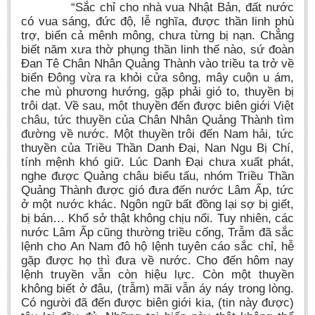
“Sắc chỉ cho nhà vua Nhật Bản, đất nước
có vua sáng, đức độ, lễ nghĩa, được thần linh phù
trợ, biển cả mênh mông, chưa từng bị nạn. Chẳng
biết năm xưa thờ phụng thần linh thế nào, sứ đoàn
Đan Tê Chân Nhân Quảng Thành vào triều ta trở về
biển Đông vừa ra khỏi cửa sông, mây cuộn u ám,
che mù phương hướng, gặp phải gió to, thuyền bị
trôi dạt. Về sau, một thuyền đến được biên giới Việt
châu, tức thuyền của Chân Nhân Quảng Thành tìm
đường về nước. Một thuyền trôi đến Nam hải, tức
thuyền của Triều Thần Danh Đại, Nan Ngu Bị Chí,
tính mệnh khó giữ. Lúc Danh Đại chưa xuất phát,
nghe được Quảng châu biểu tấu, nhóm Triều Thần
Quảng Thành được gió đưa đến nước Lâm Ấp, tức
ở một nước khác. Ngôn ngữ bất đồng lại sợ bị giết,
bị bán… Khổ sở thật không chịu nổi. Tuy nhiên, các
nước Lâm Ấp cũng thường triều cống, Trẫm đã sắc
lệnh cho An Nam đô hộ lệnh tuyên cáo sắc chỉ, hễ
gặp được họ thì đưa về nước. Cho đến hôm nay
lệnh truyền vẫn còn hiệu lực. Còn một thuyền
không biết ở đâu, (trẫm) mãi vẫn áy náy trong lòng.
Có người đã đến được biên giới kia, (tin này được)