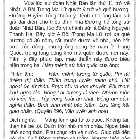
Vừa lúc sứ đoàn Nhật Bản lần thứ 11 trở về
Nhật, A Bồi Trọng Ma Lữ quyết ý trở về quê hương.
Đường Huyền Tông thuận ý, lệnh cho ông làm sứ
giả đại diện cho triều đình nhà Đường hộ tống sứ
đoàn Nhật Bản, lúc đó vị chánh sứ là Đằng Nguyên
Thanh Hà. Bấy giờ A Bồi Trọng Ma Lữ rời xa quê
hương đã 36 năm, rất muốn được về nhà, nên hết
sức xúc động, nhưng ông sống 36 năm ở Trung
Quốc, trong lòng cũng khó mà quên được nơi này.
Tâm lý đầy phức tạp, mâu thuẫn này được biểu
hiện trong bài
Hàm mệnh sứ bản quốc
của ông:
Phiên âm:
Hàm mệnh tương từ quốc. Phi tài
thiêm thị thần.
Thiên trung luyến minh chủ. Hải
ngoại ức từ thân. Phục tấu vi kim khuyết. Phi tham
khứ ngọc tân. Bồng Lai hương lộ viễn. Nhược mộc
cô viên lân . Tây vọng hoài ân nhật. Đông qui cảm
nghĩa thần. Bình sinh nhất bảo kiếm. Lưu tặng kết
giao nhân.
(Quyển 296,
Văn uyển anh hoa
)
Dịch nghĩa: Vâng lệnh giã từ tổ quốc. Không tài,
thẹn kẻ bề tôi. Dưới trời nhờ minh chúa. Ngoài biển
nhớ song thân. Phủ phục xin về nước. Giục giã đến
bờ kia. Quê Bồng đường xa thẳm. Nhược Mộc nào