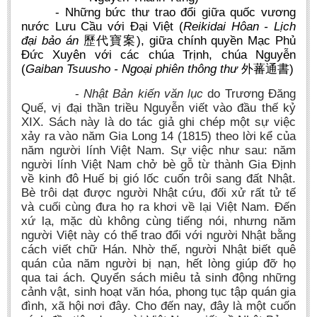
- Những bức thư trao đổi giữa quốc vương
nước Lưu Cầu với Đại Việt (
Reikidai Hôan - Lịch
đại bảo án
), giữa chính quyền Mạc Phủ
歷代寶案
Đức Xuyên với các chúa Trịnh, chúa Nguyễn
(
Gaiban Tsuusho - Ngoại phiên thông thư
)
外蕃通書
-
Nhật Bản kiến văn lục
do Trương Đăng
Quế, vị đại thần triều Nguyễn viết vào đầu thế kỷ
XIX. Sách này là do tác giả ghi chép một sự việc
xảy ra vào năm Gia Long 14 (1815) theo lời kể của
năm người lính Việt Nam. Sự việc như sau: năm
người lính Việt Nam chở bè gỗ từ thành Gia Định
về kinh đô Huế bị gió lốc cuốn trôi sang đất Nhật.
Bè trôi dạt được người Nhật cứu, đối xử rất tử tế
và cuối cùng đưa họ ra khơi về lại Việt Nam. Đến
xứ lạ, mặc dù không cùng tiếng nói, nhưng năm
người Việt này có thể trao đổi với người Nhật bằng
cách viết chữ Hán. Nhờ thế, người Nhật biết quê
quán của năm người bị nạn, hết lòng giúp đỡ họ
qua tai ách. Quyển sách miêu tả sinh động những
cảnh vật, sinh hoạt văn hóa, phong tục tập quán gia
đình, xã hội nơi đây. Cho đến nay, đây là một cuốn