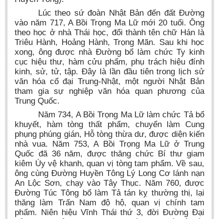
Lúc theo sứ đoàn Nhật Bản đến đất Đường
vào năm 717, A Bồi Trọng Ma Lữ mới 20 tuổi. Ông
theo học ở nhà Thái học, đổi thành tên chữ Hán là
Triêu Hành, Hoảng Hành, Trọng Mãn. Sau khi học
xong, ông được nhà Đường bổ làm chức Ty kinh
cục hiệu thư, hàm cửu phẩm, phụ trách hiệu đính
kinh, sử, tử, tập. Đây là lần đầu tiên trong lịch sử
văn hóa cổ đại Trung-Nhật, một người Nhật Bản
tham gia sự nghiệp văn hóa quan phương của
Trung Quốc.
Năm 734, A Bồi Trọng Ma Lữ làm chức Tả bổ
khuyết, hàm tòng thất phẩm, chuyển làm Cung
phụng phúng gián, Hỗ tòng thừa dư, được diện kiến
nhà vua. Năm 753, A Bồi Trọng Ma Lữ ở Trung
Quốc đã 36 năm, được thăng chức Bí thư giam
kiêm Úy vệ khanh, quan vị tòng tam phẩm. Về sau,
ông cùng Đường Huyền Tông Lý Long Cơ lánh nạn
An Lộc Sơn, chạy vào Tây Thục. Năm 760, được
Đường Túc Tông bổ làm Tả tán kỵ thường thị, lại
thăng làm Trấn Nam độ hộ, quan vị chính tam
phẩm. Niên hiệu Vĩnh Thái thứ 3, đời Đường Đại