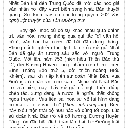
Nhật Bản khi đến Trung Quốc đã mời các học giả
văn nhân nơi đây vượt biển sang Nhật Bản thuyết
giảng. Sự kiện này có ghi trong quyển 202
Văn
nghệ liệt truyện
của
Tân Đường thư.
Bấy giờ, mặc dù có sự khác nhau giữa chính
trị, văn hóa, nhưng thông qua qui tắc “dĩ văn hội
hữu”, văn học hai nước đã bắt đầu dung thông.
Phong cách nghiêm túc, lịch lãm của sứ giả Nhật
Bản đã gây ấn tượng sâu sắc với người Trung
Quốc. Một lần, năm 753 (niên hiệu Thiên Bảo thứ
12, đời Đường Huyền Tông, nhằm niên hiệu Thiên
Bình Thắng Bảo thứ 5, đời thiên hoàng Hiếu
Khiêm), sau khi tiếp kiến sứ đoàn Nhật Bản, vua
Đường có nhận xét như sau: “Nghe nói Nhật Bản
có vua hiền, nay thấy sứ giả có nghi thức đúng
phép tắc, xứng đáng là nước lễ nghĩa, thật không
ngoa truyền’. Vua liền sai họa sư vẽ lại hình dạng
họ mà cất giữ vào kho” (
Diên Lịch tăng lục
). Điều
này biểu hiện thái độ hữu hảo vô cùng tốt đẹp. Lúc
sứ đoàn Nhật Bản trở về cố hương, Đường Huyền
Tông còn đặc biệt đích thân làm bài thơ Đường luật
ngũ ngôn trao tặng sứ giả. Thơ rằng: