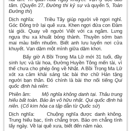
tâm.
(Quyển 27,
Đường thi kỷ sự
và quyển 5,
Toàn
Đường thi
)
Dịch nghĩa: Triều Tây giúp người về ngơi nghỉ.
Góc Đông trở lại quê xưa. Khen ngợi đứa con Đàm
tài giỏi. Quay về người Việt với ca ngâm. Lưng
ngựa thu xa khuất bóng thành. Thuyền sớm ban
mai màu biển nhuốm. Biết anh lưu luyến nơi cửa
khuyết. Vạn dặm một mình giữa dặm khơi.
Bấy giờ A Bồi Trọng Ma Lữ mới 31 tuổi, đầy
sinh lực và tài hoa, Đường Huyền Tông mến tài, vì
thế chưa cho phép ông về Nhật. A Bồi Trọng Ma Lữ
xót xa cảm khái sáng tác bài thơ chữ Hán tặng
người bạn thân. Đó chính là bài thơ nổi tiếng
Qui
quốc định hà niên
:
Phiên âm:
Mộ nghĩa không danh tại. Thâu trung
hiếu bất toàn. Báo ân vô hữu nhật. Qui quốc định hà
niên.
(
Cổ kim hòa ca tập
dẫn từ
Quốc sử
)
Dịch nghĩa: Chuộng nghĩa được danh không.
Trung hiếu bạc, tình chẳng trọn. Báo ơn chẳng tính
lấy ngày. Về lại quê xưa, biết đến năm nào.