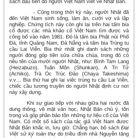
sách đầu tiên do người Việt Nam viết về Nhật Bản.
- Cũng trong thời kỳ này, người Nhật đã
đến Việt Nam sinh sống, làm ăn, cưới vợ và lập
nghiệp. Chứng tích này còn ghi lại trên hai tấm bia
cổ được các nhà khảo cổ Việt Nam tìm được và
công bố vào năm 1981. Đó là tấm bia Phật núi Phổ
Đà, tỉnh Quảng Nam, Đà Nẵng và tấm bia Trùng tu
cầu Lai Viễn. Bia thứ nhất ghi danh sách những
người đóng góp tiền sửa chữa chùa, trong đó có
nêu tên của mười người Nhật, như: Bình Tam Lang
(Heizabuzo), Tuấn Môn (Shunkan), A Tri Tử
(Achiko), Trà Óc Trúc Đảo (Chaya Takeshima)
v.v… Bia thứ hai ghi lại việc trùng tu cầu Lai Viễn,
chiếc cầu tương truyền do người Nhật định cư nơi
này xây dựng.
Khi sự giao tiếp với nhau giữa hai nước đã
dung thông, về mặt văn học, Nhật Bản chú ý, tôn
trọng và góp phần bảo tồn những tư liệu cổ của Việt
Nam. Có một số sách của tác giả Việt Nam được
Nhật Bản khắc in, lưu giữ. Chẳng hạn, bộ sách
Đại
Việt sử ký toàn thư
do triều đình nhà Nguyễn tặng