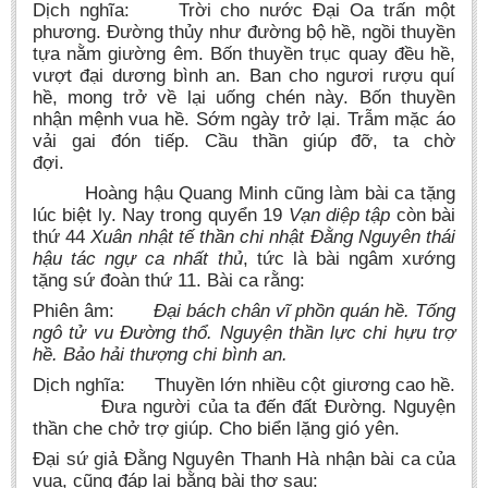
Dịch nghĩa: Trời cho nước Đại Oa trấn một
phương. Đường thủy như đường bộ hề, ngồi thuyền
tựa nằm giường êm. Bốn thuyền trục quay đều hề,
vượt đại dương bình an. Ban cho ngươi rượu quí
hề, mong trở về lại uống chén này. Bốn thuyền
nhận mệnh vua hề. Sớm ngày trở lại. Trẫm mặc áo
vải gai đón tiếp. Cầu thần giúp đỡ, ta chờ
đợi.
Hoàng hậu Quang Minh cũng làm bài ca tặng
lúc biệt ly. Nay trong quyển 19
Vạn diệp tập
còn bài
thứ 44
Xuân nhật tế thần chi nhật Đằng Nguyên thái
hậu tác ngự ca nhất thủ
, tức là bài ngâm xướng
tặng sứ đoàn thứ 11. Bài ca rằng:
Phiên âm:
Đại bách chân vĩ phồn quán hề. Tống
ngô tử vu Đường thổ. Nguyện thần lực chi hựu trợ
hề. Bảo hải thượng chi bình an.
Dịch nghĩa: Thuyền lớn nhiều cột giương cao hề.
Đưa người của ta đến đất Đường. Nguyện
thần che chở trợ giúp. Cho biển lặng gió yên.
Đại sứ giả Đằng Nguyên Thanh Hà nhận bài ca của
vua, cũng đáp lại bằng bài thơ sau: