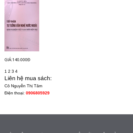
GIÁ:140.000Đ
1
2
3
4
Liên hệ mua sách:
Cô Nguyễn Thị Tâm
Điện thoại:
0906805929