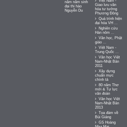
Việt Nam -
năm năm sinh
Giao lưu văn
đại thi hào
hóa tư tưởng
Nguyễn Du
Phương Đông
Quá trình hiện
đại hóa VH ...
Nghiên cứu
Hán nôm ...
Văn học, Phật
giáo ...
Việt Nam -
Trung Quốc ...
Văn học Việt
Nam-Nhật Bản
2011
Xây dựng
chuẩn mực
chính tả
80 năm Thơ
mới & Tự lực
văn đoàn
Văn học Việt
Nam-Nhật Bản
2013
Tọa đàm về
Bùi Giáng
GS Hoàng
Như Mai