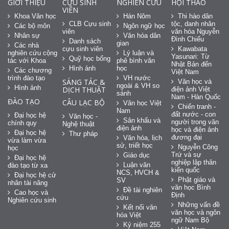
GIỚI THIỆU
CỰU SINH
NGHIÊN CỨU
HỘI THẢO
VIÊN
Khoa Văn học
Hán Nôm
Thi hào dân
CLB Cựu sinh
tộc, danh nhân
Các bộ môn
Ngôn ngữ học
viên
văn hóa Nguyễn
Nhân sự
Văn hóa dân
Đình Chiểu
Danh sách
gian
Các nhà
cựu sinh viên
Kawabata
nghiên cứu cộng
Lý luận và
Yasunari: Từ
Quỹ học bổng
tác với Khoa
phê bình văn
Nhật Bản đến
Hình ảnh
học
Các chương
Việt Nam
trình đào tạo
VH nước
SÁNG TÁC &
Văn học và
ngoài & VH so
Hình ảnh
DỊCH THUẬT
điện ảnh Việt
sánh
Nam - Hàn Quốc
ĐÀO TẠO
CÂU LẠC BỘ
Văn học Việt
Chiến tranh -
Nam
đất nước - con
Đại học hệ
Văn học -
Sân khấu và
người trong văn
chính quy
Nghệ thuật
điện ảnh
học và điện ảnh
Đại học hệ
Thư pháp
đương đại
Văn hóa, lịch
vừa làm vừa
sử, triết học
Nguyễn Công
học
Trứ và sự
Giáo dục
Đại học hệ
nghiệp lập thân
Luận văn
đào tạo từ xa
kiến quốc
NCS, HVCH &
Đại học hệ cử
Phật giáo và
SV
nhân tài năng
văn học Bình
Đề tài nghiên
Cao học và
Định
cứu
Nghiên cứu sinh
Những vấn đề
Kết nối văn
văn học và ngôn
hóa Việt
ngữ Nam Bộ
Kỷ niệm 255