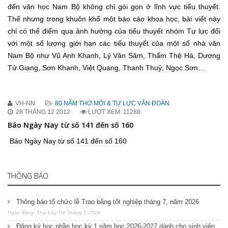
đến văn học Nam Bộ không chỉ gói gọn ở lĩnh vực tiểu thuyết.
Thế nhưng trong khuôn khổ một báo cáo khoa học, bài viết này
chỉ có thể điểm qua ảnh hưởng của tiểu thuyết nhóm Tự lực đối
với một số lượng giới hạn các tiểu thuyết của một số nhà văn
Nam Bộ như Vũ Anh Khanh, Lý Văn Sâm, Thẩm Thệ Hà, Dương
Tử Giang, Sơn Khanh, Việt Quang, Thanh Thuỷ, Ngọc Sơn…
VH-NN
80 NĂM THƠ MỚI & TỰ LỰC VĂN ĐOÀN
28 THÁNG 12 2012
LƯỢT XEM: 11288
Báo Ngày Nay từ số 141 đến số 160
Báo Ngày Nay từ số 141 đến số 160
THÔNG BÁO
Thông báo tổ chức lễ Trao bằng tốt nghiệp tháng 7, năm 2026
Ngày đăng: Thứ bảy, 04 Tháng 7 2026
Đăng ký học phần học kỳ 1 năm học 2026-2027 dành cho sinh viên